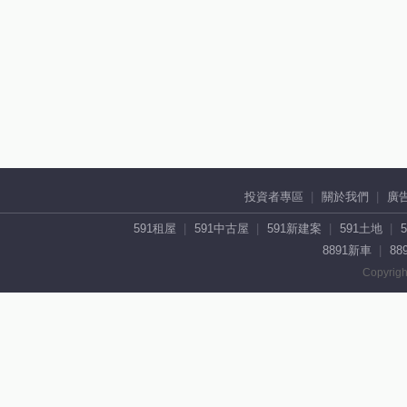
投資者專區
關於我們
廣
591租屋
591中古屋
591新建案
591土地
8891新車
88
Copyrigh