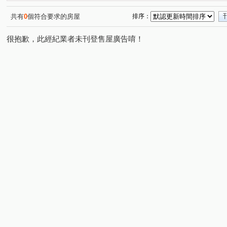
濱海路三段
堤頂大道二段
德行東路
經貿二路
(1)
(1)
(2)
(
環河東路四段
(1)
共有
0
個符合要求的房屋
排序：
很抱歉，此經紀業者未刊登售屋廣告唷！