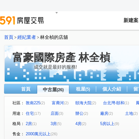
新建案
首頁
經紀業者
林全楨的店舖
>
>
富豪國際房產 林全楨
成交就是最好的服務!
首頁
租屋
個人介紹
留
中古屋
(5)
(26)
社區：
敦南225
富裔河
頤海大院
台北灣-頤和
(2)
(2)
(2)
(1)
冠德青璞匯
寬玥
大直上城
潤泰敦仁
大
(1)
(1)
(1)
(1)
用途：
住宅
店面
辦公
廠房
土地
(17)
(3)
(2)
(2)
(2)
達麗世界灣
城堡山莊
天琴大廈
東隆段
(1)
(1)
(1)
(1)
格局：
2房
3房
4房
5房以上
(1)
(5)
(2)
(9)
復興路
中正東路二段
五權六路
五工三路
(2)
(3)
(1)
(1)
茅埔三路
八寮灣
福德二路
瑞安街
高鐵
(2)
(1)
(2)
(1)
售金：
2000萬元以上
(26)