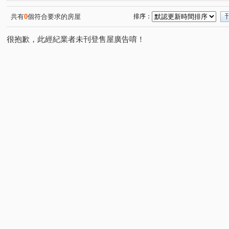
濱海路三段
堤頂大道二段
德行東路
經貿二路
(1)
(1)
(2)
(
環河東路四段
(1)
共有
0
個符合要求的房屋
排序：
很抱歉，此經紀業者未刊登售屋廣告唷！