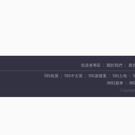
投資者專區
關於我們
廣
591租屋
591中古屋
591新建案
591土地
8891新車
88
Copyrigh