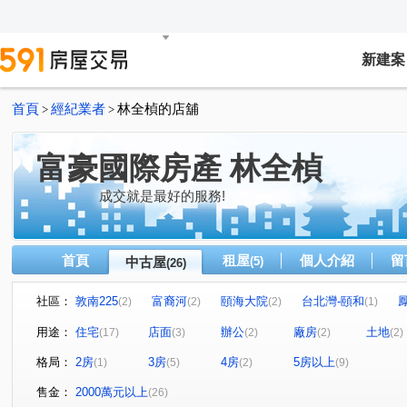
新建案
首頁
經紀業者
林全楨的店舖
>
>
富豪國際房產 林全楨
成交就是最好的服務!
首頁
租屋
個人介紹
留
中古屋
(5)
(26)
社區：
敦南225
富裔河
頤海大院
台北灣-頤和
(2)
(2)
(2)
(1)
冠德青璞匯
寬玥
大直上城
潤泰敦仁
大
(1)
(1)
(1)
(1)
用途：
住宅
店面
辦公
廠房
土地
(17)
(3)
(2)
(2)
(2)
達麗世界灣
城堡山莊
天琴大廈
東隆段
(1)
(1)
(1)
(1)
格局：
2房
3房
4房
5房以上
(1)
(5)
(2)
(9)
復興路
中正東路二段
五權六路
五工三路
(2)
(3)
(1)
(1)
茅埔三路
八寮灣
福德二路
瑞安街
高鐵
(2)
(1)
(2)
(1)
售金：
2000萬元以上
(26)