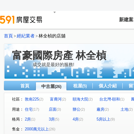
新建案
首頁
經紀業者
林全楨的店舖
>
>
富豪國際房產 林全楨
成交就是最好的服務!
首頁
租屋
個人介紹
留
中古屋
(5)
(26)
社區：
敦南225
富裔河
頤海大院
台北灣-頤和
(2)
(2)
(2)
(1)
冠德青璞匯
寬玥
大直上城
潤泰敦仁
大
(1)
(1)
(1)
(1)
用途：
住宅
店面
辦公
廠房
土地
(17)
(3)
(2)
(2)
(2)
達麗世界灣
城堡山莊
天琴大廈
東隆段
(1)
(1)
(1)
(1)
格局：
2房
3房
4房
5房以上
(1)
(5)
(2)
(9)
復興路
中正東路二段
五權六路
五工三路
(2)
(3)
(1)
(1)
茅埔三路
八寮灣
福德二路
瑞安街
高鐵
(2)
(1)
(2)
(1)
售金：
2000萬元以上
(26)