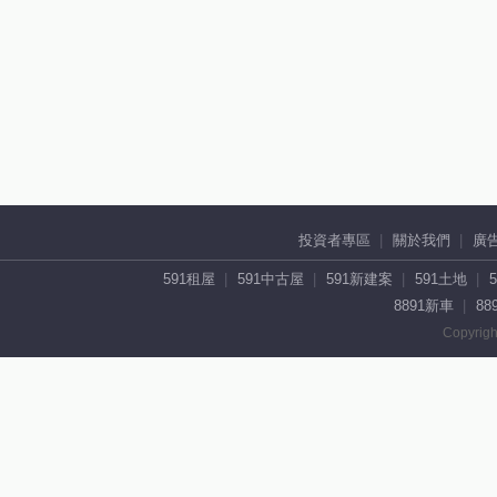
投資者專區
關於我們
廣
591租屋
591中古屋
591新建案
591土地
8891新車
88
Copyrigh