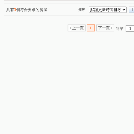
濱海路三段
堤頂大道二段
德行東路
經貿二路
(1)
(1)
(2)
(
環河東路四段
(1)
共有
1
個符合要求的房屋
排序：
上一頁
1
下一頁
到第