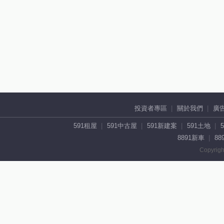
投資者專區
關於我們
廣
591租屋
591中古屋
591新建案
591土地
8891新車
88
Copyrigh