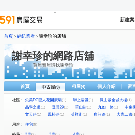
新建案
首頁
經紀業者
謝幸珍的店舖
>
>
謝幸珍的網路店舖
買屋賣屋請找謝幸珍
首頁
租屋
個人介紹
留
中古屋
(4)
(9)
社區：
尖美DC巨人花園廣場
聯上居謙
鳳山紫金城大樓
(1)
(1)
(1)
品學之道
登豐29
華山街
九如一路
中東
(1)
(1)
(1)
(1)
文天路
鳳松路
英祥街
康莊路
大豐二路
(1)
(1)
(1)
(1)
(
用途：
住宅
(9)
格局：
2房
3房
4房
(2)
(5)
(2)