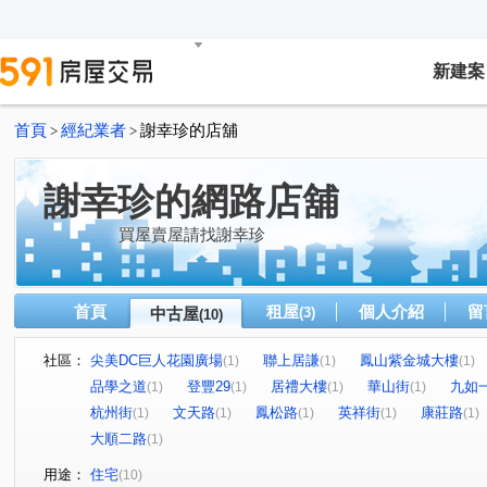
新建案
首頁
經紀業者
謝幸珍的店舖
>
>
謝幸珍的網路店舖
買屋賣屋請找謝幸珍
首頁
租屋
個人介紹
留
中古屋
(3)
(10)
社區：
尖美DC巨人花園廣場
聯上居謙
鳳山紫金城大樓
(1)
(1)
(1)
品學之道
登豐29
居禮大樓
華山街
九如
(1)
(1)
(1)
(1)
杭州街
文天路
鳳松路
英祥街
康莊路
(1)
(1)
(1)
(1)
(1)
大順二路
(1)
用途：
住宅
(10)