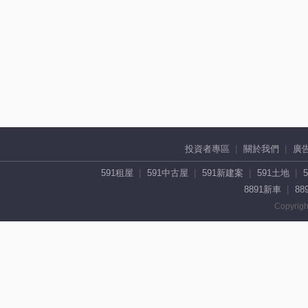
投資者專區
關於我們
廣
591租屋
591中古屋
591新建案
591土地
8891新車
88
Copyrigh