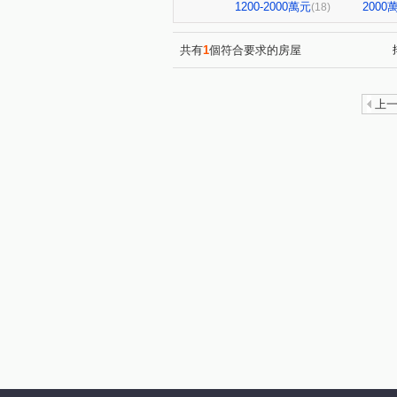
皇昱京都六期
空軍一村第
(1)
1200-2000萬元
200
(18)
協勝ohiyo-海漾城
棋琴25
(1)
一品八方
中華路二段 民生
(1)
共有
1
個符合要求的房屋
南華段
新庄子段
民
(1)
(1)
浸水街
文山十街
五
(1)
(1)
上
香北一路
中華路四段
(1)
(1)
金雅三街
牛埔東路
(1)
(1)
縣政二路
竹光路
頂
(1)
(1)
民族路
延平路二段
(2)
(1)
大學三十五街
大庄路
(1)
(1)
寶山二街
嘉豐一街
(1)
(1)