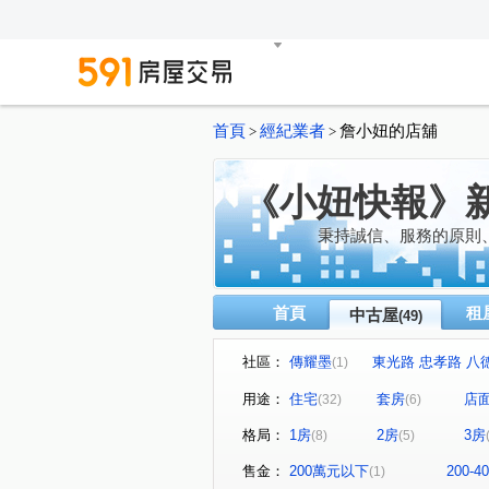
首頁
經紀業者
詹小妞的店舖
>
>
《小妞快報》
秉持誠信、服務的原則
首頁
租
中古屋
(49)
社區：
傳耀墨
東光路 忠孝路 八
(1)
忠明南路 國立台灣美術館
(1)
用途：
住宅
套房
店
(32)
(6)
新加坡城堡
My Home
(1)
(1)
格局：
1房
2房
3房
(8)
(5)
石
德鑫花園廣場
米
(1)
(1)
湳雅街 水田街 鐵道路二段
(1)
售金：
200萬元以下
200-
(1)