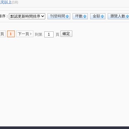
二區
根地臻品
空軍一村第六區
(1)
(1)
(1)
0萬元以上
(18)
重奏
大莊園
學府春秋大樓
維瓦第
(1)
(1)
(1)
(1)
路 民主路 自由路
比佛利大山莊
潤達IF
(1)
(1)
(1)
刊登時間
坪數
金額
瀏覽人數
排序：
生路
洽水段
南大路
東勝路
(1)
(1)
(2)
(1)
權西六街
光明六路
中山一街
(1)
(1)
(1)
一頁
1
下一頁
到第
頁
康樂路一段
光復路一段
自由路
(1)
(1)
(1)
育英八街
金竹路
寶新路一段
(1)
(1)
(1)
埔路
東大路四段
武陵路
天府路一段
(1)
(1)
(3)
(1)
仲生路
民生路
經國路三段
港北路
(1)
(1)
(1)
(1)
寶山路
經國路二段
港北二街
(1)
(1)
(1)
漁寮街
中央路
(1)
(1)