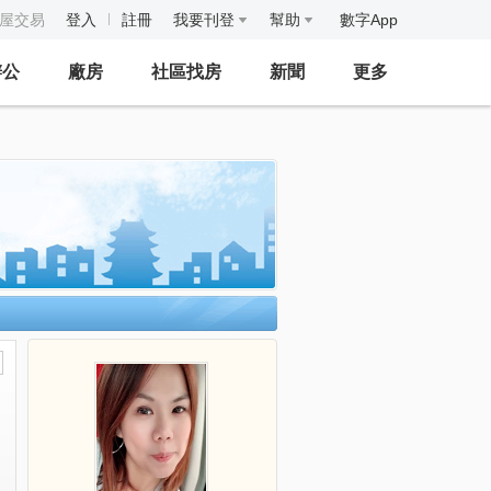
房屋交易
登入
註冊
我要刊登
幫助
數字App
辦公
廠房
社區找房
新聞
更多