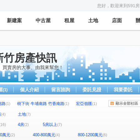
您好，歡迎來到591
新建案
中古屋
租屋
土地
店面
新竹房產快訊
、買賣房的大事、由我來幫您！
屋
個人介紹
留言諮詢
委託見證
我要委託
(1)
德路
樹下街 牛埔南路 竹香南路
宏亞嶺匯
顯示全部社區
(1)
(1)
(1)
縣一商圈
寓見真鑀
錢進時代
(1)
(1)
(1)
面
土地
(4)
(7)
承寬名摩
昕未來
未來21
(1)
帝王庭園
(1)
(1)
(1)
4房
5房以上
(16)
(2)
(7)
蘭楓上
雙橡園
回建築
天際
(1)
(1)
(1)
(1)
昌傑日日
鴻上
樂高
國家藝術園區
(1)
(1)
(1)
(1)
400萬元
400-800萬元
800-1200萬元
(2)
(4)
(6)