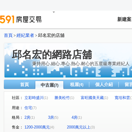
新建案
首頁
經紀業者
邱名宏的店舖
>
>
邱名宏的網路店舖
秉持用心.細心.專心.熱心.耐心的五星級專業經紀人
首頁
租屋
個人介紹
留
中古屋
(4)
(7)
社區：
立彩時盛川
勝美松竹
富旺國美天藏
寬埕和雲
(1)
(1)
(1)
(
鉅虹 GCASA
中山北路
瀋陽路三段
松竹路二
(1)
(1)
(1)
用途：
住宅
(7)
漢口路五段
景和街
敦富東街
(1)
(1)
(1)
格局：
2房
3房
4房
(1)
(5)
(1)
售金：
1200-2000萬元
2000萬元以上
(4)
(3)