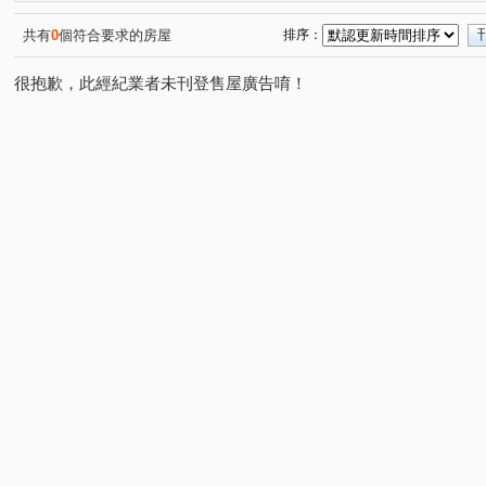
共有
0
個符合要求的房屋
排序：
很抱歉，此經紀業者未刊登售屋廣告唷！