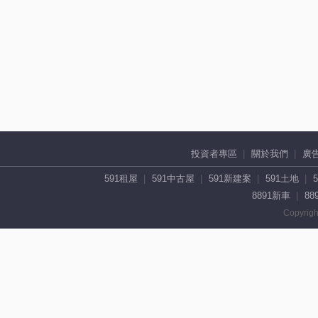
投資者專區
關於我們
廣
591租屋
591中古屋
591新建案
591土地
8891新車
88
Copyrigh