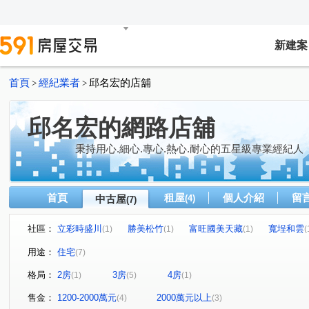
新建案
首頁
經紀業者
邱名宏的店舖
>
>
邱名宏的網路店舖
秉持用心.細心.專心.熱心.耐心的五星級專業經紀人
首頁
租屋
個人介紹
留
中古屋
(4)
(7)
社區：
立彩時盛川
勝美松竹
富旺國美天藏
寬埕和雲
(1)
(1)
(1)
(
鉅虹 GCASA
中山北路
瀋陽路三段
松竹路二
(1)
(1)
(1)
用途：
住宅
(7)
漢口路五段
景和街
敦富東街
(1)
(1)
(1)
格局：
2房
3房
4房
(1)
(5)
(1)
售金：
1200-2000萬元
2000萬元以上
(4)
(3)