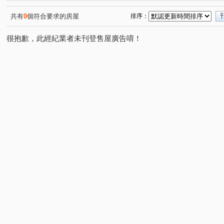
共有
0
個符合要求的房屋
排序：
很抱歉，此經紀業者未刊登售屋廣告唷！