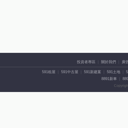
投資者專區
關於我們
廣
591租屋
591中古屋
591新建案
591土地
8891新車
88
Copyrigh