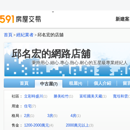
新建案
首頁
經紀業者
邱名宏的店舖
>
>
邱名宏的網路店舖
秉持用心.細心.專心.熱心.耐心的五星級專業經紀人
首頁
租屋
個人介紹
留
中古屋
(4)
(7)
社區：
立彩時盛川
勝美松竹
富旺國美天藏
寬埕和雲
(1)
(1)
(1)
(
鉅虹 GCASA
中山北路
瀋陽路三段
松竹路二
(1)
(1)
(1)
用途：
住宅
(7)
漢口路五段
景和街
敦富東街
(1)
(1)
(1)
格局：
2房
3房
4房
(1)
(5)
(1)
售金：
1200-2000萬元
2000萬元以上
(4)
(3)