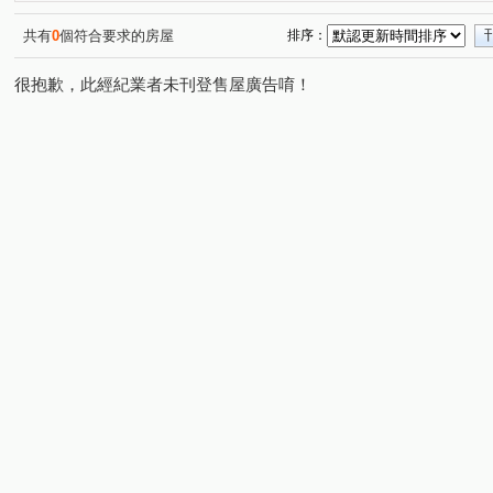
共有
0
個符合要求的房屋
排序：
很抱歉，此經紀業者未刊登售屋廣告唷！