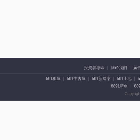
投資者專區
關於我們
廣
591租屋
591中古屋
591新建案
591土地
8891新車
88
Copyrigh