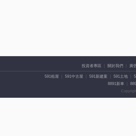
投資者專區
關於我們
廣
591租屋
591中古屋
591新建案
591土地
8891新車
88
Copyrigh