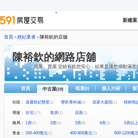
新建案
首頁
經紀業者
陳裕欽的店舖
>
>
陳裕欽的網路店舖
買屋、賣屋 交給裕欽您安心，結果是讓您感動滿意
首頁
租屋
個人介紹
留
中古屋
(0)
(19)
社區：
達麗世紀雙星
豐邑菁科城
皇家大庭院
晴耕雨
(1)
(3)
(1)
市政A+A
百達富裔
廣三中港之星
英棋麗景
(2)
(1)
(1)
(1)
用途：
住宅
套房
店面
(17)
(1)
(1)
英棋麗景
文心路四段
春安路
中興路平鎮段
(1)
(1)
(3)
(1)
格局：
1房
2房
3房
4房
5房以
(2)
(4)
(9)
(1)
文心路三段
福科二路
環中路三段
臺灣大道三
(2)
(1)
(2)
保安三街
民權路
新富一街
忠明路
文山
(1)
(1)
(1)
(1)
售金：
200-400萬元
400-800萬元
800-1200萬
(1)
(1)