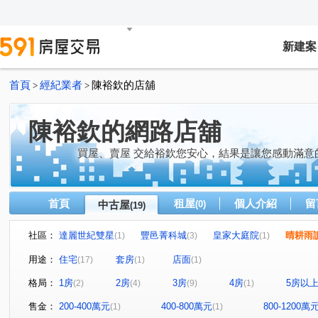
新建案
首頁
經紀業者
陳裕欽的店舖
>
>
陳裕欽的網路店舖
買屋、賣屋 交給裕欽您安心，結果是讓您感動滿意
首頁
租屋
個人介紹
留
中古屋
(0)
(19)
社區：
達麗世紀雙星
豐邑菁科城
皇家大庭院
晴耕雨
(1)
(3)
(1)
市政A+A
百達富裔
廣三中港之星
英棋麗景
(2)
(1)
(1)
(1)
用途：
住宅
套房
店面
(17)
(1)
(1)
英棋麗景
文心路四段
春安路
中興路平鎮段
(1)
(1)
(3)
(1)
格局：
1房
2房
3房
4房
5房以
(2)
(4)
(9)
(1)
文心路三段
福科二路
環中路三段
臺灣大道三
(2)
(1)
(2)
保安三街
民權路
新富一街
忠明路
文山
(1)
(1)
(1)
(1)
售金：
200-400萬元
400-800萬元
800-1200萬
(1)
(1)