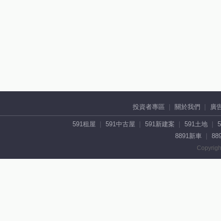
投資者專區
關於我們
廣
591租屋
591中古屋
591新建案
591土地
8891新車
88
Copyrigh