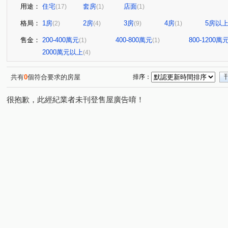
用途：
住宅
套房
店面
(17)
(1)
(1)
格局：
1房
2房
3房
4房
5房以
(2)
(4)
(9)
(1)
售金：
200-400萬元
400-800萬元
800-1200萬
(1)
(1)
2000萬元以上
(4)
共有
0
個符合要求的房屋
排序：
很抱歉，此經紀業者未刊登售屋廣告唷！