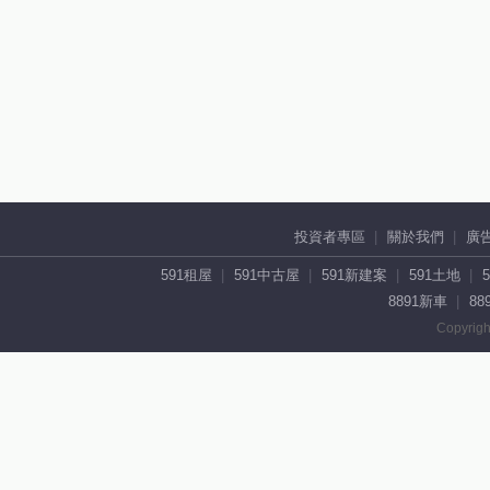
投資者專區
關於我們
廣
591租屋
591中古屋
591新建案
591土地
8891新車
88
Copyrigh