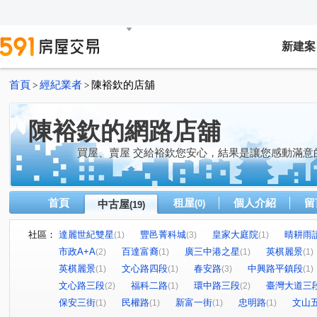
新建案
首頁
經紀業者
陳裕欽的店舖
>
>
陳裕欽的網路店舖
買屋、賣屋 交給裕欽您安心，結果是讓您感動滿意
首頁
租屋
個人介紹
留
中古屋
(0)
(19)
社區：
達麗世紀雙星
豐邑菁科城
皇家大庭院
晴耕雨
(1)
(3)
(1)
市政A+A
百達富裔
廣三中港之星
英棋麗景
(2)
(1)
(1)
(1)
英棋麗景
文心路四段
春安路
中興路平鎮段
(1)
(1)
(3)
(1)
文心路三段
福科二路
環中路三段
臺灣大道三
(2)
(1)
(2)
保安三街
民權路
新富一街
忠明路
文山
(1)
(1)
(1)
(1)