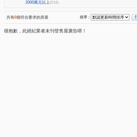
櫻花孩子王2
大城大英國
全國派
狀元甲天
(13)
(10)
(4)
2000萬元以上
(516)
勝美術一期
櫻花科博之櫻
佳泰大方
鄉林夏都
(6)
(5)
(1)
(
元心璽苑
勝美有禮
文華硯
遠雄文心匯
(5)
(5)
(6)
(3)
共有
0
個符合要求的房屋
排序：
勝美新東區
鉅陞敦富花園
皇普莊園
大愛金川
(3)
(2)
(1)
(
很抱歉，此經紀業者未刊登售屋廣告唷！
國聚知青
皇普莊園
興大路華廈
永春華廈
(2)
(2)
(1)
(1)
向上年年
順天中來文化廣場
台中公園別墅
東
(3)
(1)
(2)
大觀園
興大翡儷
得來墅
鄉林凱撒
鉅虹
(2)
(7)
(2)
(4)
台中市西區五權路2-143號
東方博舍
櫻花市鎮之櫻
(1)
(3)
(2
裕國綠大地AB區
寓上逢甲
文心百利
國美晴
(12)
(4)
(1)
國美
勤美誠品美術館．大面寬電梯雙車美墅
允將康
(4)
(1)
寶輝SKY TOWER
市政101
泓瑞拉拉漾
百達
(10)
(3)
(5)
順天科博
順天蘊華
勤美草悟道第一排店霸
捷
(1)
(3)
(1)
澄亦實築-澄玥
勝美La one
日光郡
蘇活大街
(2)
(4)
(3)
(5)
御墅家
勝美欣
賽茵斯林園大廈
成大寶仁
(3)
(1)
(2)
(4)
澄亦實築
勝美誠
精銳臻未來
大任品謙
(1)
(6)
(1)
(4)
富旺國美天藏
金逢甲店面
中國醫收租
湖濱1
(1)
(1)
(1)
原築
櫻花大櫻國3
城市遠見
龍邦大第
磐
(1)
(4)
(8)
(2)
大膳哲哲
喬立圓容
惠宇晶華
園之廈
三
(7)
(5)
(2)
(1)
傑聯洛克斐勒中心大樓
久盛海德公園NO2家+
真愛
(1)
(2)