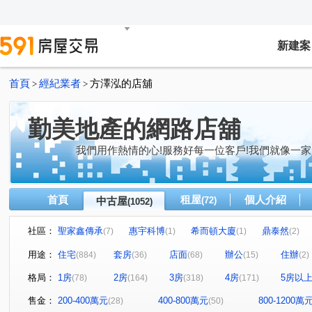
新建案
首頁
經紀業者
方澤泓的店舖
>
>
勤美地產的網路店舖
我們用作熱情的心!服務好每一位客戶!我們就像一家
首頁
租屋
個人介紹
中古屋
(72)
(1052)
社區：
聖家鑫傳承
惠宇科博
希而頓大廈
鼎泰然
(7)
(1)
(1)
(2)
磐興寬心
大河文明公寓
全友樁山莊
太子地
(13)
(2)
(11)
用途：
住宅
套房
店面
辦公
住辦
(884)
(36)
(68)
(15)
(2)
巴塞隆納
長億城香榭區綠茵區
惠宇敦悅
微笑
(4)
(2)
(5)
格局：
1房
2房
3房
4房
5房以
(78)
(164)
(318)
(171)
嘉億楓華
大地球
頂好文心春之頌
大毅京都
(3)
(3)
(2)
(1)
聯聚怡和大廈
鉅虹最上景
市政1號院
市政寶
(12)
(3)
(7)
售金：
200-400萬元
400-800萬元
800-1200萬
(28)
(50)