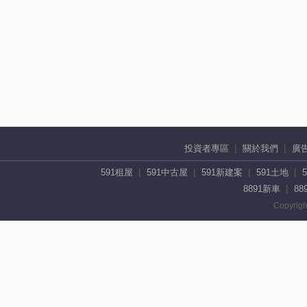
投資者專區
關於我們
廣
591租屋
591中古屋
591新建案
591土地
8891新車
88
Copyrigh