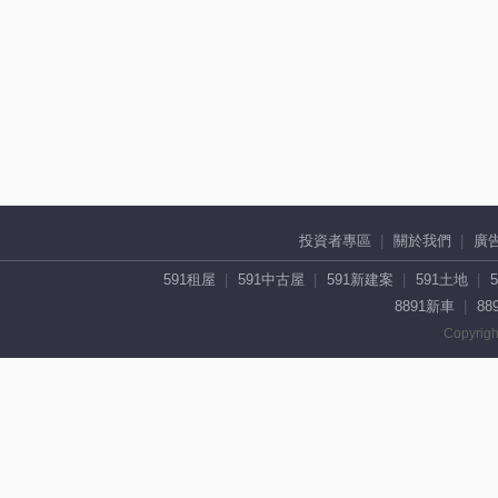
投資者專區
關於我們
廣
591租屋
591中古屋
591新建案
591土地
8891新車
88
Copyrigh