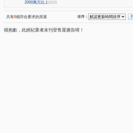
大城大英國
全國派
狀元甲天下
市政愛悅
(10)
(4)
(2)
(3)
2000萬元以上
(523)
櫻花科博之櫻
佳泰大方
鄉林夏都
星境界
(5)
(1)
(8)
(3)
順天中來文化廣場
台中公園別墅
東興陽光大樓
(1)
(2)
(2)
共有
0
個符合要求的房屋
排序：
興大翡儷
遠雄文心匯
得來墅
鄉林凱撒
(7)
(2)
(2)
(5)
很抱歉，此經紀業者未刊登售屋廣告唷！
台中市西區五權路2-143號
東方博舍
櫻花市鎮之櫻
(1)
(3)
(2
裕國綠大地AB區
寓上逢甲
文心百利
國美晴
(12)
(4)
(1)
國美
勤美誠品美術館．大面寬電梯雙車美墅
允將康
(4)
(1)
寶輝SKY TOWER
市政101
泓瑞拉拉漾
百達
(11)
(3)
(5)
順天科博
順天蘊華
勤美草悟道第一排店霸
捷
(1)
(3)
(1)
澄亦實築-澄玥
勝美La one
日光郡
蘇活大街
(2)
(5)
(3)
(4)
御墅家
勝美欣
賽茵斯林園大廈
成大寶仁
(3)
(1)
(2)
(4)
澄亦實築
勝美誠
精銳臻未來
大任品謙
(1)
(6)
(1)
(4)
富旺國美天藏
金逢甲店面
中國醫收租
湖濱1
(1)
(1)
(1)
原築
櫻花大櫻國3
城市遠見
龍邦大第
磐
(1)
(4)
(8)
(2)
大膳哲哲
喬立圓容
惠宇晶華
園之廈
三
(8)
(5)
(2)
(1)
傑聯洛克斐勒中心大樓
久盛海德公園NO2家+
真愛
(1)
(2)
美好莊園
VVS1
富宇禾沐
精銳SKY ONE
(1)
(3)
(2)
(1)
寶裕經貿大廈
東方博舍
九川木目心
宏總加州
(1)
(1)
(1)
(
大耀樂川
寶璽綠邸
中港新歡
允將一著
(1)
(2)
(2)
(1)