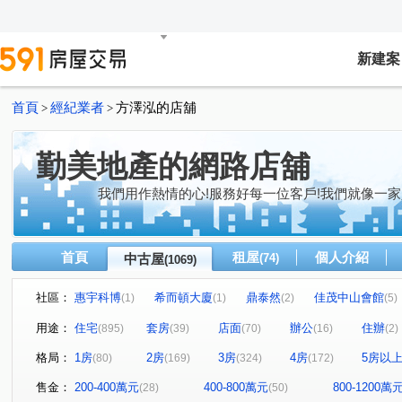
新建案
首頁
經紀業者
方澤泓的店舖
>
>
勤美地產的網路店舖
我們用作熱情的心!服務好每一位客戶!我們就像一家
首頁
租屋
個人介紹
中古屋
(74)
(1069)
社區：
惠宇科博
希而頓大廈
鼎泰然
佳茂中山會館
(1)
(1)
(2)
(5)
大河文明公寓
全友樁山莊
太子地球村
中港奇
(2)
(11)
(1)
用途：
住宅
套房
店面
辦公
住辦
(895)
(39)
(70)
(16)
(2)
長億城香榭區綠茵區
惠宇敦悅
微笑之心
親家
(2)
(5)
(8)
格局：
1房
2房
3房
4房
5房以
(80)
(169)
(324)
(172)
大地球
頂好文心春之頌
大毅京都
惠宇和樂
(3)
(2)
(1)
(18
鉅虹最上景
市政1號院
市政寶佳麗
萊茵鴻運金
(3)
(7)
(1)
售金：
200-400萬元
400-800萬元
800-1200萬
(28)
(50)