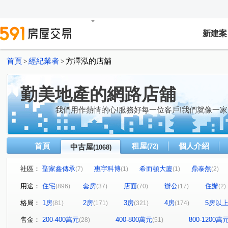
新建案
首頁
經紀業者
方澤泓的店舖
>
>
勤美地產的網路店舖
我們用作熱情的心!服務好每一位客戶!我們就像一家
首頁
租屋
個人介紹
中古屋
(72)
(1068)
社區：
聖家鑫傳承
惠宇科博
希而頓大廈
鼎泰然
(7)
(1)
(1)
(2)
磐興寬心
大河文明公寓
全友樁山莊
太子地
(12)
(2)
(11)
用途：
住宅
套房
店面
辦公
住辦
(896)
(37)
(70)
(17)
(2)
巴塞隆納
長億城香榭區綠茵區
惠宇敦悅
微笑
(4)
(2)
(4)
格局：
1房
2房
3房
4房
5房以
(81)
(171)
(321)
(174)
嘉億楓華
大地球
頂好文心春之頌
大毅京都
(4)
(3)
(2)
(1)
聯聚怡和大廈
鉅虹最上景
市政1號院
泓瑞恆
(12)
(3)
(8)
售金：
200-400萬元
400-800萬元
800-1200萬
(28)
(51)