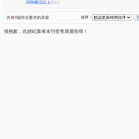
星境界
市政寶佳麗
萊茵鴻運金
櫻花孩子王2
(4)
(1)
(3)
(1
2000萬元以上
(511)
全國派
狀元甲天下
市政愛悅
勝美術一期
(4)
(2)
(4)
(6)
佳泰大方
鄉林夏都
日光郡
經國綠園道大樓
(1)
(8)
(4)
(1)
共有
0
個符合要求的房屋
排序：
仁山潮尚居
名人園邸
孟居
順天謙華
佳
(2)
(2)
(4)
(4)
很抱歉，此經紀業者未刊登售屋廣告唷！
大里龍城
市政愛悅
中清文心大樓
熊貓天下
(1)
(2)
(1)
(1)
精銳SKY ONE
元心璽苑
勝美有禮
文華硯
(3)
(5)
(5)
(6)
林鼎樸御
勝美新東區
鉅陞敦富花園
皇普莊園
(4)
(3)
(2)
(
寶裕大東興
國聚知青
皇普莊園
興大路華廈
(1)
(2)
(2)
(1)
向上年年
順天中來文化廣場
台中公園別墅
東
(3)
(1)
(1)
大觀園
興大翡儷
得來墅
鄉林凱撒
鉅虹
(2)
(7)
(2)
(4)
台中市西區五權路2-143號
東方博舍
櫻花市鎮之櫻
(1)
(3)
(2
裕國綠大地AB區
寓上逢甲
文心百利
國美晴
(12)
(4)
(1)
國美
勤美誠品美術館．大面寬電梯雙車美墅
允將康
(3)
(1)
寶輝SKY TOWER
市政101
泓瑞拉拉漾
百達
(9)
(3)
(5)
順天科博
順天蘊華
勤美草悟道第一排店霸
捷
(1)
(3)
(1)
澄亦實築-澄玥
蘇活大街
蔡田開門大廈
御墅家
(1)
(5)
(3)
賽茵斯林園大廈
成大寶仁
湖水岸
澄亦實築
(2)
(4)
(2)
(1)
精銳臻未來
大任品謙
德光一築
富旺國美天藏
(1)
(3)
(1)
(
中國醫收租
湖濱1號四期湖濱雙星
原築
櫻花大
(1)
(1)
(1)