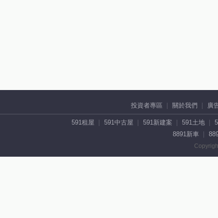
投資者專區
關於我們
廣
591租屋
591中古屋
591新建案
591土地
8891新車
88
Copyrigh