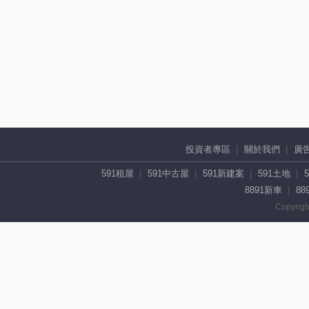
投資者專區
關於我們
廣
591租屋
591中古屋
591新建案
591土地
8891新車
88
Copyrigh