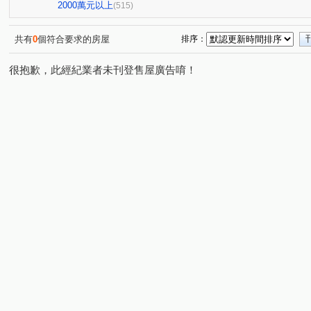
櫻花孩子王2
大城大英國
全國派
狀元甲天
(13)
(10)
(4)
2000萬元以上
(515)
勝美術一期
櫻花科博之櫻
佳泰大方
鄉林夏都
(6)
(5)
(1)
(
永春華廈
星境界
向上年年
順天中來文化廣場
(1)
(3)
(3)
(
共有
0
個符合要求的房屋
排序：
東興陽光大樓
大觀園
興大翡儷
遠雄文心匯
(2)
(2)
(7)
(2)
很抱歉，此經紀業者未刊登售屋廣告唷！
鄉林凱撒
鉅虹樸石
台中市西區五權路2-143號
(5)
(4)
(1)
櫻花市鎮之櫻
聯聚保和大廈
裕國綠大地AB區
(2)
(4)
(12)
文心百利
國美晴空
加洲陽光
國美
(1)
(4)
(1)
(4)
勤美誠品美術館．大面寬電梯雙車美墅
允將康城
寶
(1)
(1)
市政101
泓瑞拉拉漾
百達翡翠
東方博舍
(3)
(5)
(4)
(1)
順天蘊華
勤美草悟道第一排店霸
捷運第一排電梯透
(3)
(1)
勝美La one
日光郡
蘇活大街
蔡田開門大廈
(4)
(3)
(5)
(3)
勝美欣
賽茵斯林園大廈
成大寶仁
湖水岸
(1)
(2)
(4)
(1)
勝美誠
精銳臻未來
大任品謙
德光一築
(6)
(1)
(4)
(1)
金逢甲店面
中國醫收租
湖濱1號四期湖濱雙星
(1)
(1)
(1)
櫻花大櫻國3
城市遠見
龍邦大第
磐鈺．昕昕裏
(4)
(8)
(2)
喬立圓容
惠宇晶華
園之廈
三中大樓
傑
(5)
(2)
(1)
(3)
久盛海德公園NO2家+
真愛逢甲大樓
美好莊園
(2)
(4)
(1)
精銳SKY ONE
品自在Ⅱ
寶裕經貿大廈
東方博
(1)
(1)
(1)
宏總加州
仁山潮尚居
大耀樂川
寶璽綠邸
(1)
(1)
(1)
(2)