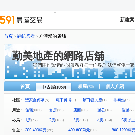
新建案
首頁
經紀業者
方澤泓的店舖
>
>
勤美地產的網路店舖
我們用作熱情的心!服務好每一位客戶!我們就像一家
首頁
租屋
個人介紹
中古屋
(73)
(1050)
社區：
聖家鑫傳承
惠宇科博
希而頓大廈
鼎泰然
(6)
(1)
(1)
(2)
磐興寬心
大河文明公寓
全友樁山莊
太子地
(13)
(2)
(11)
用途：
住宅
套房
店面
辦公
住辦
(882)
(35)
(68)
(16)
(2)
巴塞隆納
長億城香榭區綠茵區
惠宇敦悅
微笑
(4)
(2)
(5)
格局：
1房
2房
3房
4房
5房以
(77)
(165)
(317)
(169)
嘉億楓華
大地球
頂好文心春之頌
大毅京都
(3)
(3)
(2)
(1)
聯聚怡和大廈
鉅虹最上景
市政1號院
市政寶
(12)
(3)
(7)
售金：
200-400萬元
400-800萬元
800-1200萬
(28)
(50)