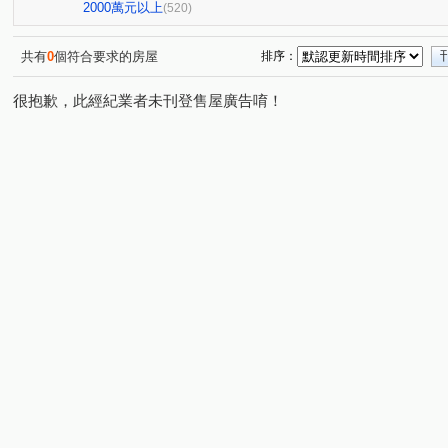
星境界
市政寶佳麗
萊茵鴻運金
櫻花孩子王2
(4)
(1)
(3)
(1
2000萬元以上
(520)
全國派
狀元甲天下
市政愛悅
勝美術一期
(4)
(2)
(4)
(6)
佳泰大方
鄉林夏都
大觀園
心之所向
世
(1)
(8)
(3)
(1)
共有
0
個符合要求的房屋
排序：
真愛逢甲大樓
日光郡
順天blog
聯聚保和大廈
(4)
(5)
(6)
(
很抱歉，此經紀業者未刊登售屋廣告唷！
寶輝SKY TOWER
澄亦實築-澄玥
樹禾院(透天)
(10)
(2)
(3)
台中公園別墅
櫻花大櫻國3
東方博舍
順天謙華
(2)
(5)
(4)
獨家鄰水湳黃金電梯透店
科博之星
畢卡索梅川陽明
(1)
(3)
(
允將一著
仁山潮尚居
名人園邸
孟居
佳
(2)
(2)
(2)
(4)
大里龍城
市政愛悅
中清文心大樓
熊貓天下
(1)
(2)
(1)
(1)
精銳SKY ONE
元心璽苑
勝美有禮
文華硯
(3)
(5)
(5)
(6)
富宇上和苑
勝美新東區
鉅陞敦富花園
皇普莊
(4)
(3)
(2)
寶裕大東興
國聚知青
皇普莊園
興大路華廈
(1)
(2)
(2)
(1)
向上年年
順天中來文化廣場
勝美誠
興大翡儷
(3)
(1)
(9)
(
鄉林凱撒
鉅虹樸石
台中市西區五權路2-143號
(4)
(4)
(1)
裕國綠大地AB區
寓上逢甲
文心百利
國美晴
(12)
(4)
(1)
勤美誠品美術館．大面寬電梯雙車美墅
允將康城
市
(1)
(1)
泓瑞拉拉漾
百達翡翠
東方博舍
順天科博
(5)
(4)
(1)
(1)
勤美草悟道第一排店霸
捷運第一排電梯透店
蘇活大
(1)
(1)
御墅家
賽茵斯林園大廈
成大寶仁
湖水岸
(3)
(2)
(4)
(3)