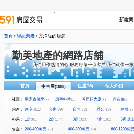
新建案
首頁
經紀業者
方澤泓的店舖
>
>
勤美地產的網路店舖
我們用作熱情的心!服務好每一位客戶!我們就像一家
首頁
租屋
個人介紹
中古屋
(68)
(1088)
社區：
聖家鑫傳承
惠宇科博
希而頓大廈
鼎泰然
(7)
(1)
(1)
(2)
磐興寬心
大河文明公寓
全友樁山莊
太子地
(11)
(2)
(11)
用途：
住宅
套房
店面
辦公
住辦
(911)
(39)
(72)
(16)
(2)
巴塞隆納
長億城香榭區綠茵區
惠宇敦悅
微笑
(4)
(2)
(5)
格局：
1房
2房
3房
4房
5房以
(81)
(177)
(323)
(181)
嘉億楓華
大地球
頂好文心春之頌
大毅京都
(4)
(3)
(2)
(1)
聯聚怡和大廈
鉅虹最上景
市政1號院
泓瑞恆
(13)
(3)
(8)
售金：
200-400萬元
400-800萬元
800-1200萬
(26)
(49)