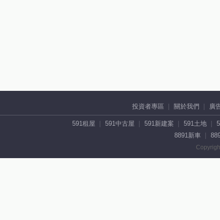
投資者專區
關於我們
廣
591租屋
591中古屋
591新建案
591土地
8891新車
88
Copyrigh