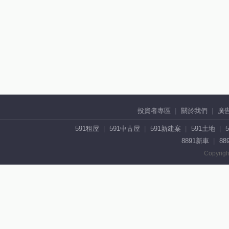
投資者專區
關於我們
廣
591租屋
591中古屋
591新建案
591土地
8891新車
88
Copyrigh