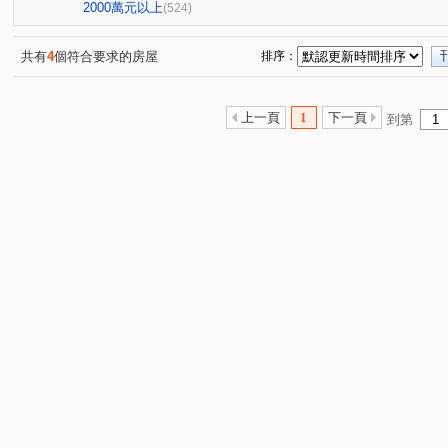
星境界
市政寶佳麗
萊茵鴻運金
櫻花孩子王2
(4)
(1)
(3)
(1
2000萬元以上
(524)
全國派
狀元甲天下
市政愛悅
勝美術一期
(4)
(2)
(4)
(6)
佳泰大方
鄉林夏都
泓瑞拉拉漾
勝美有禮
(1)
(8)
(6)
(6)
共有
4
個符合要求的房屋
排序：
大觀園
心之所向
世紀風華
真愛逢甲大樓
(3)
(1)
(1)
(4)
順天blog
聯聚保和大廈
勝美欣
寶輝SKY TOW
(6)
(4)
(2)
上一頁
1
下一頁
到第
澄亦實築-澄玥
樹禾院(透天)
國美
台中公園別
(2)
(3)
(4)
東方博舍
順天謙華
獨家鄰水湳黃金電梯透店
(4)
(5)
(1)
畢卡索梅川陽明
經國綠園道大樓
允將一著
仁
(1)
(1)
(2)
名人園邸
孟居
佳茂世界之心
VVS1
大里
(2)
(4)
(3)
(4)
中清文心大樓
熊貓天下
勝美La one
精銳SKY 
(1)
(1)
(6)
文華硯
遠雄文心匯
富宇上和苑
(4)
勝美新東區
(6)
(3)
(3)
皇普莊園
大愛金川
寶裕大東興
國聚知青
(1)
(1)
(1)
(2)
興大路華廈
永春華廈
向上年年
順天中來文化
(1)
(1)
(3)
興大翡儷
得來墅
鄉林凱撒
鉅虹樸石
台中
(6)
(2)
(4)
(4)
櫻花市鎮之櫻
裕國綠大地AB區
寓上逢甲
文
(2)
(12)
(4)
加洲陽光
勤美誠品美術館．大面寬電梯雙車美墅
允
(1)
(1)
百達翡翠
東方博舍
順天科博
順天蘊華
(4)
(1)
(1)
(3)
捷運第一排電梯透店
蘇活大街
蔡田開門大廈
(1)
(5)
(3)
賽茵斯林園大廈
成大寶仁
湖水岸
澄亦實築
(2)
(4)
(3)
(1)