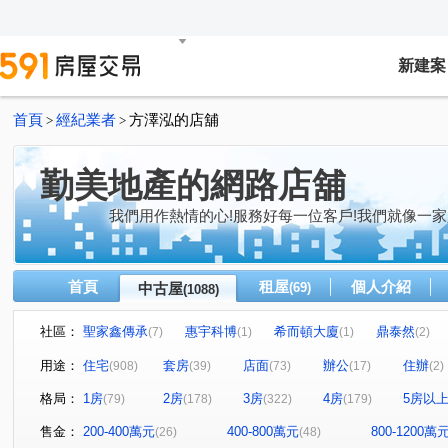
新建案
首頁
經紀業者
方澤泓的店舖
>
>
勤美地產的網路店舖
我們用作熱情的心!服務好每一位客戶!我們就像一家
首頁
租屋
個人介紹
中古屋
(69)
(1088)
社區：
聖家鑫傳承
惠宇科博
希而頓大廈
鼎泰然
(7)
(1)
(1)
(2)
磐興寬心
大河文明公寓
全友樁山莊
太子地
(12)
(2)
(11)
用途：
住宅
套房
店面
辦公
住辦
(908)
(39)
(73)
(17)
(2)
巴塞隆納
長億城香榭區綠茵區
惠宇敦悅
微笑
(4)
(2)
(5)
格局：
1房
2房
3房
4房
5房以
(79)
(178)
(322)
(179)
嘉億楓華
大地球
頂好文心春之頌
大毅京都
(4)
(3)
(2)
(1)
聯聚怡和大廈
鉅虹最上景
市政1號院
泓瑞恆
(14)
(3)
(8)
售金：
200-400萬元
400-800萬元
800-1200萬
(26)
(48)