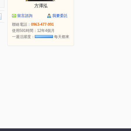
方澤泓
留言諮詢
我要委託
聯絡電話：
0963-477-991
使用591時間：12年4個月
一週活躍度：
每天都來