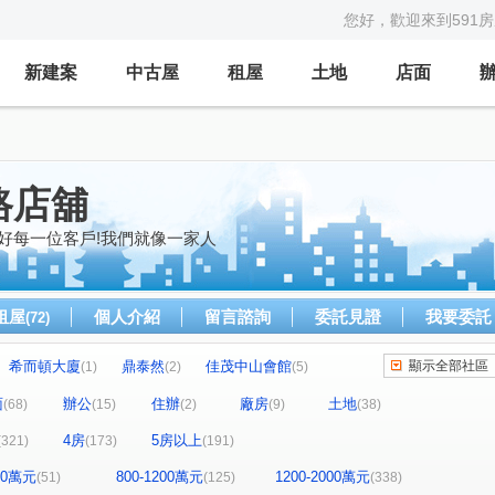
您好，歡迎來到591
新建案
中古屋
租屋
土地
店面
路店舖
好每一位客戶!我們就像一家人
租屋
個人介紹
留言諮詢
委託見證
我要委託
(72)
希而頓大廈
鼎泰然
佳茂中山會館
顯示全部社區
(1)
(2)
(5)
全友樁山莊
太子地球村
中港奇摩市
2)
(11)
(1)
(3)
面
辦公
住辦
廠房
土地
(68)
(15)
(2)
(9)
(38)
茵區
惠宇敦悅
微笑之心
親家新藝
(2)
(5)
(8)
(5)
4房
5房以上
(321)
(173)
(191)
好文心春之頌
大毅京都
惠宇和樂
(2)
(1)
(18)
景
市政1號院
市政寶佳麗
萊茵鴻運金
(3)
(7)
(1)
(3)
800萬元
800-1200萬元
1200-2000萬元
(51)
(125)
(338)