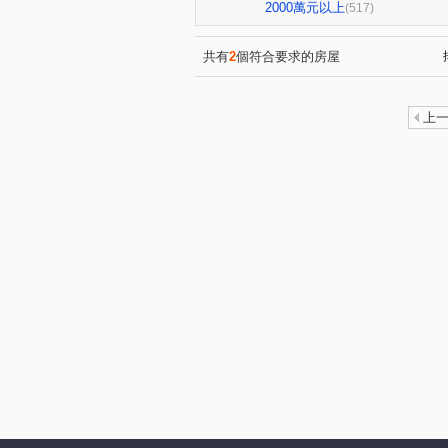
櫻花孩子王2
大城大英國
(13)
2000萬元以上
(517)
勝美術一期
櫻花科博之櫻
(6)
中清文心大樓
熊貓天下
(1)
(1)
共有
2
個符合要求的房屋
元心璽苑
勝美有禮
(5)
(5)
勝美新東區
鉅陞敦富花園
(3)
上
國聚知青
皇普莊園
(2)
(2)
向上年年
順天中來文化廣
(3)
大觀園
興大翡儷
得
(2)
(7)
台中市西區五權路2-143號
(1)
裕國綠大地AB區
寓上逢
(12)
國美
勤美誠品美術館．大
(4)
寶輝SKY TOWER
市政1
(10)
順天科博
順天蘊華
(1)
(3)
澄亦實築-澄玥
日光郡
(2)
(3)
勝美欣
賽茵斯林園大廈
(1)
(2)
勝美誠
精銳臻未來
(6)
(1)
金逢甲店面
中國醫收租
(1)
(1)
櫻花大櫻國3
城市遠見
(4)
(8)
喬立圓容
惠宇晶華
(5)
(2)