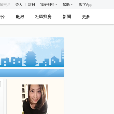
房屋交易
登入
註冊
我要刊登
幫助
數字App
辦公
廠房
社區找房
新聞
更多