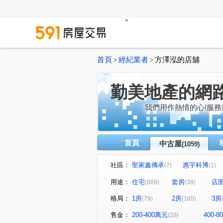
首頁
經紀業者
方澤泓的店舖
>
>
勤美地產的網
我們用作熱情的心!服務
首頁
中古屋
(1059)
社區：
聖家鑫傳承
惠宇科博
(7)
(1)
磐興寬心
大河文明公寓
(13)
(
用途：
住宅
套房
店
(889)
(38)
巴塞隆納
長億城香榭區綠
(4)
格局：
1房
2房
3房
(79)
(165)
嘉億楓華
大地球
頂
(3)
(3)
聯聚怡和大廈
鉅虹最上
(12)
售金：
200-400萬元
400-
(28)