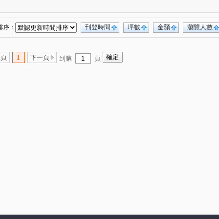
全國派
狀元甲天下
市政愛悅
(10)
(4)
(2)
(3)
佳泰大方
鄉林夏都
市政愛悅
(5)
(1)
(8)
(2)
勝美La one
精銳SKY ONE
孟居
(5)
(2)
(3)
刊登時間
坪數
金額
瀏覽人數
排序：
文華硯
遠雄文心匯
林鼎樸御
(6)
(3)
(4)
皇普莊園
大愛金川
寶裕大東興
(2)
(1)
(1)
(1)
一頁
1
下一頁
到第
頁
興大路華廈
永春華廈
星境界
(1)
(1)
(3)
場
台中公園別墅
東興陽光大樓
(1)
(2)
(2)
來墅
鄉林凱撒
鉅虹樸石
(2)
(4)
(4)
東方博舍
櫻花市鎮之櫻
聯聚保和大廈
(3)
(2)
(4)
甲
文心百利
國美晴空
加洲陽光
(4)
(1)
(4)
(1)
面寬電梯雙車美墅
允將康城
(1)
(1)
01
泓瑞拉拉漾
百達翡翠
東方博舍
(3)
(5)
(4)
(1)
勤美草悟道第一排店霸
捷運第一排電梯透店
(1)
(1)
蘇活大街
蔡田開門大廈
御墅家
(5)
(3)
(3)
成大寶仁
湖水岸
澄亦實築
(4)
(1)
(1)
大任品謙
德光一築
富旺國美天藏
(4)
(1)
(1)
湖濱1號四期湖濱雙星
原築
(1)
(1)
龍邦大第
磐鈺．昕昕裏山
大膳哲哲
(2)
(1)
(7)
園之廈
三中大樓
傑聯洛克斐勒中心大樓
(1)
(3)
(1)