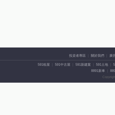
投資者專區
關於我們
廣
591租屋
591中古屋
591新建案
591土地
8891新車
88
Copyrigh