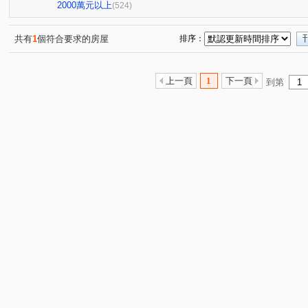
星境界
市政寶佳麗
萊茵鴻運金
櫻花孩子王2
(4)
(1)
(3)
(1
2000萬元以上
(524)
全國派
狀元甲天下
市政愛悅
勝美術一期
(4)
(2)
(4)
(6)
佳泰大方
鄉林夏都
泓瑞拉拉漾
勝美有禮
(1)
(8)
(6)
(6)
共有
1
個符合要求的房屋
排序：
大觀園
心之所向
世紀風華
真愛逢甲大樓
(3)
(1)
(1)
(4)
順天blog
聯聚保和大廈
勝美欣
寶輝SKY TOW
(6)
(4)
(2)
上一頁
1
下一頁
到第
澄亦實築-澄玥
樹禾院(透天)
國美
台中公園別
(2)
(3)
(4)
東方博舍
順天謙華
獨家鄰水湳黃金電梯透店
(4)
(5)
(1)
畢卡索梅川陽明
經國綠園道大樓
允將一著
仁
(1)
(1)
(2)
名人園邸
孟居
佳茂世界之心
VVS1
大里
(2)
(4)
(3)
(4)
中清文心大樓
熊貓天下
勝美La one
精銳SKY 
(1)
(1)
(6)
文華硯
遠雄文心匯
富宇上和苑
勝美新東區
(6)
(3)
(4)
(3)
皇普莊園
大愛金川
寶裕大東興
國聚知青
(1)
(1)
(1)
(2)
興大路華廈
永春華廈
向上年年
順天中來文化
(1)
(1)
(3)
興大翡儷
得來墅
鄉林凱撒
鉅虹樸石
台中
(6)
(2)
(4)
(4)
櫻花市鎮之櫻
裕國綠大地AB區
寓上逢甲
文
(2)
(12)
(4)
加洲陽光
勤美誠品美術館．大面寬電梯雙車美墅
允
(1)
(1)
百達翡翠
東方博舍
順天科博
順天蘊華
(4)
(1)
(1)
(3)
捷運第一排電梯透店
蘇活大街
蔡田開門大廈
(1)
(5)
(3)
賽茵斯林園大廈
成大寶仁
湖水岸
澄亦實築
(2)
(4)
(3)
(1)