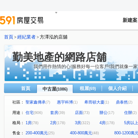
新建案
首頁
經紀業者
方澤泓的店舖
>
>
勤美地產的網路店舖
我們用作熱情的心!服務好每一位客戶!我們就像一家
首頁
租屋
個人介紹
中古屋
(69)
(1086)
社區：
聖家鑫傳承
惠宇科博
希而頓大廈
鼎泰然
(7)
(1)
(1)
(2)
磐興寬心
大河文明公寓
全友樁山莊
太子地
(12)
(2)
(11)
用途：
住宅
套房
店面
辦公
住辦
(906)
(39)
(73)
(17)
(2)
巴塞隆納
長億城香榭區綠茵區
惠宇敦悅
微笑
(4)
(2)
(5)
格局：
1房
2房
3房
4房
5房以
(78)
(178)
(322)
(178)
嘉億楓華
大地球
頂好文心春之頌
大毅京都
(4)
(3)
(2)
(1)
聯聚怡和大廈
鉅虹最上景
市政1號院
泓瑞恆
(14)
(3)
(8)
售金：
200-400萬元
400-800萬元
800-1200萬
(25)
(48)