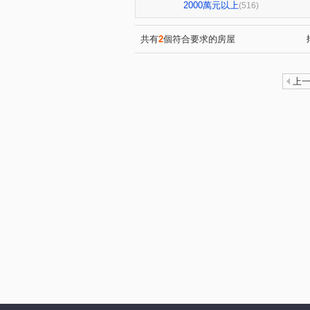
星境界
市政寶佳麗
(4)
(1)
2000萬元以上
(516)
全國派
狀元甲天下
(4)
(2)
佳泰大方
鄉林夏都
(1)
(8)
共有
2
個符合要求的房屋
名人園邸
孟居
順天
(2)
(4)
市政愛悅
中清文心大樓
(2)
(1)
上
元心璽苑
勝美有禮
(5)
(5)
勝美新東區
鉅陞敦富花園
(3)
國聚知青
皇普莊園
(2)
(2)
順天中來文化廣場
台中公
(1)
興大翡儷
得來墅
鄉
(7)
(2)
東方博舍
櫻花市鎮之櫻
(3)
(2)
寓上逢甲
文心百利
(4)
(1)
勤美誠品美術館．大面寬電梯雙
市政101
泓瑞拉拉漾
(3)
(5)
順天蘊華
勤美草悟道第一
(3)
日光郡
蘇活大街
蔡
(3)
(5)
賽茵斯林園大廈
成大寶仁
(2)
精銳臻未來
大任品謙
(1)
(3)
中國醫收租
湖濱1號四期
(1)