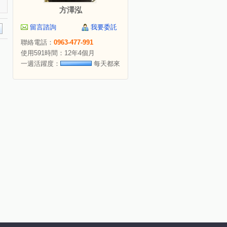
方澤泓
留言諮詢
我要委託
聯絡電話：
0963-477-991
使用591時間：12年4個月
一週活躍度：
每天都來