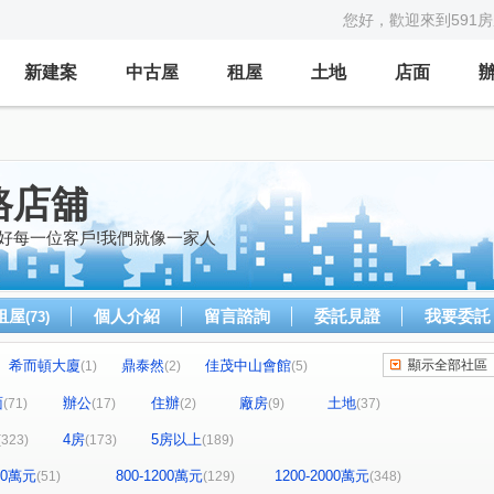
您好，歡迎來到591
新建案
中古屋
租屋
土地
店面
路店舖
好每一位客戶!我們就像一家人
租屋
個人介紹
留言諮詢
委託見證
我要委託
(73)
希而頓大廈
鼎泰然
佳茂中山會館
顯示全部社區
(1)
(2)
(5)
全友樁山莊
太子地球村
中港奇摩市
2)
(11)
(1)
(3)
面
辦公
住辦
廠房
土地
(71)
(17)
(2)
(9)
(37)
茵區
惠宇敦悅
微笑之心
親家新藝
(2)
(5)
(8)
(5)
4房
5房以上
(323)
(173)
(189)
好文心春之頌
大毅京都
惠宇和樂
(2)
(1)
(18)
景
市政1號院
泓瑞恆昕
文心豐樂
(3)
(8)
(4)
(1)
800萬元
800-1200萬元
1200-2000萬元
(51)
(129)
(348)