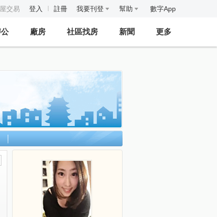
房屋交易
登入
註冊
我要刊登
幫助
數字App
辦公
廠房
社區找房
新聞
更多