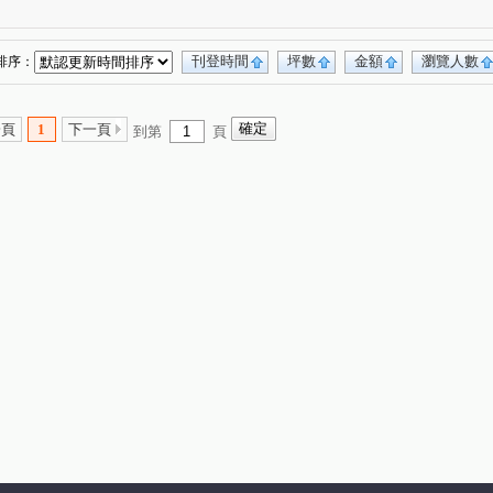
萊茵鴻運金
櫻花孩子王2
大城大英國
(3)
(13)
(10)
市政愛悅
勝美術一期
櫻花科博之櫻
(4)
(6)
(5)
經國綠園道大樓
允將一著
仁山潮尚居
(1)
(2)
(2)
刊登時間
坪數
金額
瀏覽人數
排序：
謙華
佳茂世界之心
VVS1
大里龍城
(4)
(3)
(4)
(1)
熊貓天下
勝美La one
精銳SKY ONE
(1)
(6)
(3)
一頁
1
下一頁
到第
頁
文華硯
遠雄文心匯
林鼎樸御
(6)
(3)
(4)
皇普莊園
大愛金川
寶裕大東興
(2)
(1)
(1)
(1)
興大路華廈
永春華廈
向上年年
(1)
(1)
(3)
園別墅
東興陽光大樓
大觀園
(2)
(1)
(2)
林凱撒
鉅虹樸石
台中市西區五權路2-143號
(4)
(4)
(1)
聯聚保和大廈
裕國綠大地AB區
(3)
(12)
國美晴空
加洲陽光
國美
(4)
(1)
(3)
車美墅
允將康城
寶輝SKY TOWER
(1)
(1)
(9)
百達翡翠
東方博舍
順天科博
(4)
(1)
(1)
排店霸
捷運第一排電梯透店
澄亦實築-澄玥
(1)
(1)
(1)
田開門大廈
御墅家
勝美欣
(3)
(3)
(1)
湖水岸
澄亦實築
勝美誠
(4)
(2)
(1)
(6)
德光一築
富旺國美天藏
金逢甲店面
(1)
(1)
(1)
湖濱雙星
原築
櫻花大櫻國3
城市遠見
(1)
(1)
(4)
(8)