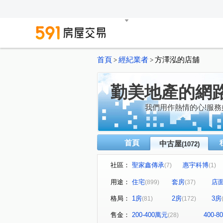
首頁
經紀業者
方澤泓的店舖
>
>
勤美地產的網
我們用作熱情的心!服務
首頁
中古屋
(1072)
社區：
聖家鑫傳承
惠宇科博
(7)
(1)
磐興寬心
大河文明公寓
(13)
(
用途：
住宅
套房
店
(899)
(37)
巴塞隆納
長億城香榭區綠
(4)
格局：
1房
2房
3房
(81)
(172)
嘉億楓華
大地球
頂
(4)
(3)
聯聚怡和大廈
鉅虹最上
(13)
售金：
200-400萬元
400-
(28)