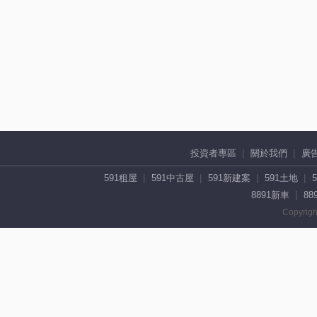
投資者專區
關於我們
廣
591租屋
591中古屋
591新建案
591土地
8891新車
88
Copyrigh