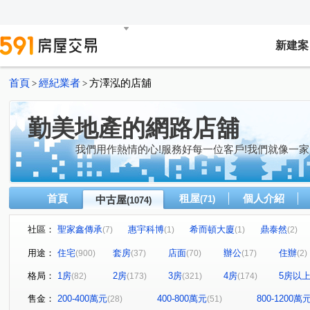
新建案
首頁
經紀業者
方澤泓的店舖
>
>
勤美地產的網路店舖
我們用作熱情的心!服務好每一位客戶!我們就像一家
首頁
租屋
個人介紹
中古屋
(71)
(1074)
社區：
聖家鑫傳承
惠宇科博
希而頓大廈
鼎泰然
(7)
(1)
(1)
(2)
磐興寬心
大河文明公寓
全友樁山莊
太子地
(11)
(2)
(11)
用途：
住宅
套房
店面
辦公
住辦
(900)
(37)
(70)
(17)
(2)
巴塞隆納
長億城香榭區綠茵區
惠宇敦悅
微笑
(4)
(2)
(4)
格局：
1房
2房
3房
4房
5房以
(82)
(173)
(321)
(174)
嘉億楓華
大地球
頂好文心春之頌
大毅京都
(4)
(3)
(2)
(1)
聯聚怡和大廈
鉅虹最上景
市政1號院
泓瑞恆
(13)
(3)
(8)
售金：
200-400萬元
400-800萬元
800-1200萬
(28)
(51)