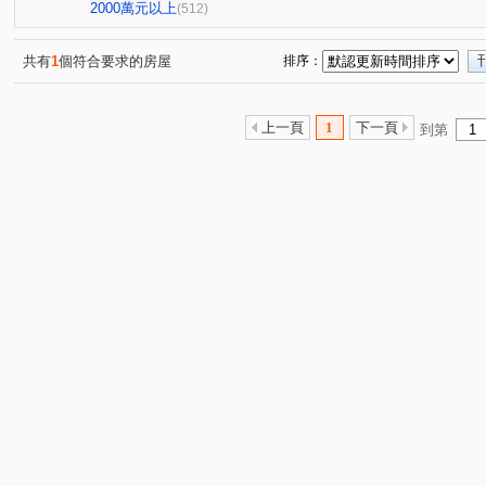
星境界
市政寶佳麗
萊茵鴻運金
櫻花孩子王2
(4)
(1)
(3)
(1
2000萬元以上
(512)
全國派
狀元甲天下
市政愛悅
勝美術一期
(4)
(2)
(4)
(6)
佳泰大方
鄉林夏都
東方博舍
順天謙華
(1)
(8)
(4)
(5)
共有
1
個符合要求的房屋
排序：
獨家鄰水湳黃金電梯透店
科博之星
畢卡索梅川陽明
(1)
(3)
(
經國綠園道大樓
允將一著
仁山潮尚居
名人園
(1)
(2)
(2)
上一頁
1
下一頁
到第
佳茂世界之心
VVS1
大里龍城
市政愛悅
(3)
(4)
(1)
(2)
熊貓天下
勝美La one
精銳SKY ONE
元心璽苑
(1)
(6)
(3)
文華硯
遠雄文心匯
富宇上和苑
勝美新東區
(6)
(3)
(4)
(3)
皇普莊園
大愛金川
寶裕大東興
國聚知青
(1)
(1)
(1)
(2)
興大路華廈
永春華廈
向上年年
順天中來文化
(1)
(1)
(3)
台中公園別墅
東興陽光大樓
大觀園
興大翡儷
(1)
(2)
(2)
(
鄉林凱撒
鉅虹樸石
台中市西區五權路2-143號
(4)
(4)
(1)
聯聚保和大廈
裕國綠大地AB區
寓上逢甲
文
(3)
(12)
(4)
加洲陽光
國美
勤美誠品美術館．大面寬電梯雙車美
(1)
(3)
寶輝SKY TOWER
市政101
泓瑞拉拉漾
百達
(9)
(3)
(5)
順天科博
順天蘊華
勤美草悟道第一排店霸
捷
(1)
(3)
(1)
澄亦實築-澄玥
蘇活大街
蔡田開門大廈
御墅家
(1)
(5)
(3)
賽茵斯林園大廈
成大寶仁
湖水岸
澄亦實築
(2)
(4)
(2)
(1)
精銳臻未來
大任品謙
德光一築
富旺國美天藏
(1)
(3)
(1)
(