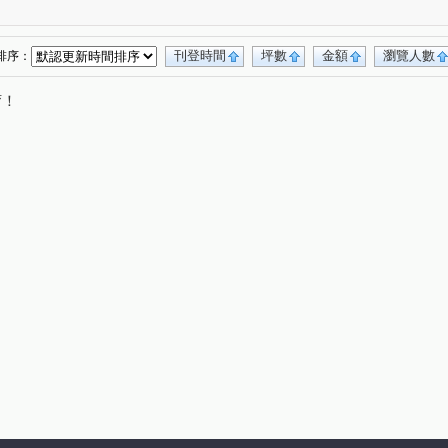
全國派
狀元甲天下
市政愛悅
(10)
(4)
(2)
(3)
佳泰大方
鄉林夏都
市政愛悅
(5)
(1)
(8)
(2)
勝美La one
精銳SKY ONE
孟居
(5)
(2)
(3)
刊登時間
坪數
金額
瀏覽人數
排序：
文華硯
遠雄文心匯
林鼎樸御
(6)
(3)
(4)
唷！
皇普莊園
大愛金川
寶裕大東興
(2)
(1)
(1)
(1)
興大路華廈
永春華廈
星境界
(1)
(1)
(3)
場
台中公園別墅
東興陽光大樓
(1)
(2)
(2)
來墅
鄉林凱撒
鉅虹樸石
(2)
(4)
(4)
東方博舍
櫻花市鎮之櫻
聯聚保和大廈
(3)
(2)
(4)
甲
文心百利
國美晴空
加洲陽光
(4)
(1)
(4)
(1)
面寬電梯雙車美墅
允將康城
(1)
(1)
01
泓瑞拉拉漾
百達翡翠
東方博舍
(3)
(5)
(4)
(1)
勤美草悟道第一排店霸
捷運第一排電梯透店
(1)
(1)
蘇活大街
蔡田開門大廈
御墅家
(5)
(3)
(3)
成大寶仁
湖水岸
澄亦實築
(4)
(1)
(1)
大任品謙
德光一築
富旺國美天藏
(4)
(1)
(1)
湖濱1號四期湖濱雙星
原築
(1)
(1)
龍邦大第
磐鈺．昕昕裏山
大膳哲哲
(2)
(1)
(7)
園之廈
三中大樓
傑聯洛克斐勒中心大樓
(1)
(3)
(1)