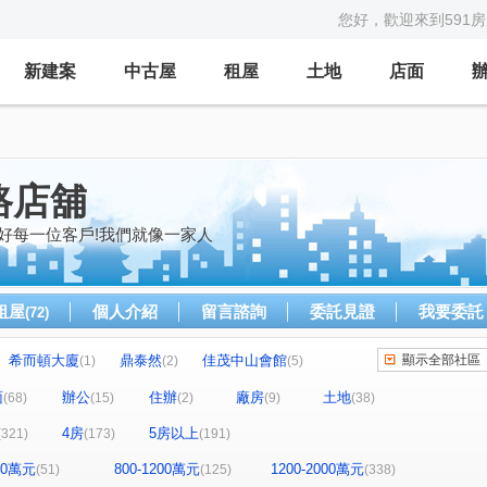
您好，歡迎來到591
新建案
中古屋
租屋
土地
店面
路店舖
好每一位客戶!我們就像一家人
租屋
個人介紹
留言諮詢
委託見證
我要委託
(72)
希而頓大廈
鼎泰然
佳茂中山會館
顯示全部社區
(1)
(2)
(5)
全友樁山莊
太子地球村
中港奇摩市
2)
(11)
(1)
(3)
面
辦公
住辦
廠房
土地
(68)
(15)
(2)
(9)
(38)
茵區
惠宇敦悅
微笑之心
親家新藝
(2)
(5)
(8)
(5)
4房
5房以上
(321)
(173)
(191)
好文心春之頌
大毅京都
惠宇和樂
(2)
(1)
(18)
景
市政1號院
市政寶佳麗
萊茵鴻運金
(3)
(7)
(1)
(3)
800萬元
800-1200萬元
1200-2000萬元
(51)
(125)
(338)