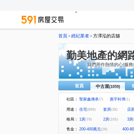
首頁
經紀業者
方澤泓的店舖
>
>
勤美地產的網
我們用作熱情的心!服務
首頁
中古屋
(1059)
社區：
聖家鑫傳承
惠宇科博
(7)
(1)
磐興寬心
大河文明公寓
(13)
(
用途：
住宅
套房
店
(889)
(38)
巴塞隆納
長億城香榭區綠
(4)
格局：
1房
2房
3房
(79)
(165)
嘉億楓華
大地球
頂
(3)
(3)
聯聚怡和大廈
鉅虹最上
(12)
售金：
200-400萬元
400-
(28)