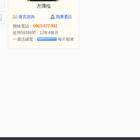
方澤泓
留言諮詢
我要委託
聯絡電話：
0963-477-991
使用591時間：12年4個月
一週活躍度：
每天都來