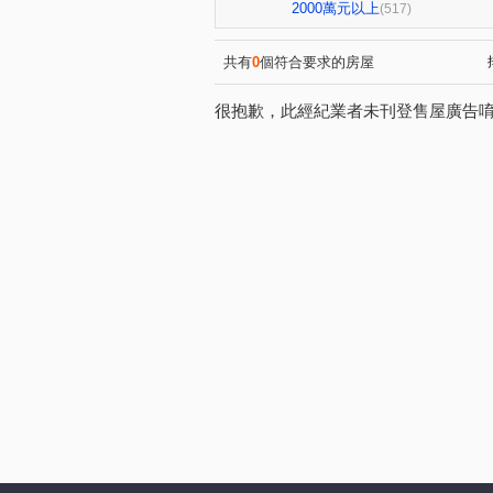
櫻花孩子王2
大城大英國
(13)
2000萬元以上
(517)
勝美術一期
櫻花科博之櫻
(6)
中清文心大樓
熊貓天下
(1)
(1)
共有
0
個符合要求的房屋
元心璽苑
勝美有禮
(5)
(5)
很抱歉，此經紀業者未刊登售屋廣告
勝美新東區
鉅陞敦富花園
(3)
國聚知青
皇普莊園
(2)
(2)
向上年年
順天中來文化廣
(3)
大觀園
興大翡儷
得
(2)
(7)
台中市西區五權路2-143號
(1)
裕國綠大地AB區
寓上逢
(12)
國美
勤美誠品美術館．大
(4)
寶輝SKY TOWER
市政1
(10)
順天科博
順天蘊華
(1)
(3)
澄亦實築-澄玥
日光郡
(2)
(3)
勝美欣
賽茵斯林園大廈
(1)
(2)
勝美誠
精銳臻未來
(6)
(1)
金逢甲店面
中國醫收租
(1)
(1)
櫻花大櫻國3
城市遠見
(4)
(8)
喬立圓容
惠宇晶華
(5)
(2)