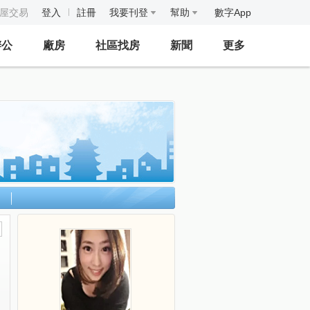
房屋交易
登入
註冊
我要刊登
幫助
數字App
辦公
廠房
社區找房
新聞
更多