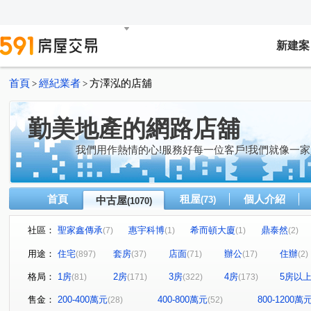
新建案
首頁
經紀業者
方澤泓的店舖
>
>
勤美地產的網路店舖
我們用作熱情的心!服務好每一位客戶!我們就像一家
首頁
租屋
個人介紹
中古屋
(73)
(1070)
社區：
聖家鑫傳承
惠宇科博
希而頓大廈
鼎泰然
(7)
(1)
(1)
(2)
磐興寬心
大河文明公寓
全友樁山莊
太子地
(13)
(2)
(11)
用途：
住宅
套房
店面
辦公
住辦
(897)
(37)
(71)
(17)
(2)
巴塞隆納
長億城香榭區綠茵區
惠宇敦悅
微笑
(4)
(2)
(5)
格局：
1房
2房
3房
4房
5房以
(81)
(171)
(322)
(173)
嘉億楓華
大地球
頂好文心春之頌
大毅京都
(4)
(3)
(2)
(1)
聯聚怡和大廈
鉅虹最上景
市政1號院
泓瑞恆
(13)
(3)
(8)
售金：
200-400萬元
400-800萬元
800-1200萬
(28)
(52)