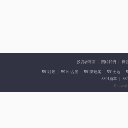
投資者專區
關於我們
廣
591租屋
591中古屋
591新建案
591土地
8891新車
88
Copyrigh