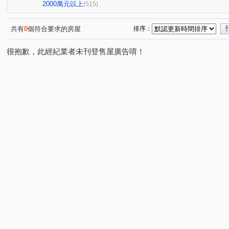
星境界
市政寶佳麗
萊茵鴻運金
櫻花孩子王2
(4)
(1)
(3)
(1
2000萬元以上
(515)
全國派
狀元甲天下
市政愛悅
勝美術一期
(4)
(2)
(4)
(6)
佳泰大方
鄉林夏都
名人園邸
孟居
順天
(1)
(8)
(2)
(4)
共有
0
個符合要求的房屋
排序：
佳茂世界之心
VVS1
大里龍城
市政愛悅
(3)
(4)
(1)
(2)
很抱歉，此經紀業者未刊登售屋廣告唷！
熊貓天下
勝美La one
精銳SKY ONE
元心璽苑
(1)
(6)
(3)
文華硯
遠雄文心匯
林鼎樸御
勝美新東區
(6)
(3)
(4)
(3)
皇普莊園
大愛金川
寶裕大東興
國聚知青
(1)
(1)
(1)
(2)
興大路華廈
永春華廈
向上年年
順天中來文化
(1)
(1)
(3)
台中公園別墅
東興陽光大樓
大觀園
興大翡儷
(1)
(2)
(2)
(
鄉林凱撒
鉅虹樸石
台中市西區五權路2-143號
(4)
(4)
(1)
櫻花市鎮之櫻
聯聚保和大廈
裕國綠大地AB區
(2)
(3)
(12)
文心百利
國美晴空
加洲陽光
國美
(1)
(4)
(1)
(3)
勤美誠品美術館．大面寬電梯雙車美墅
允將康城
寶
(1)
(1)
市政101
泓瑞拉拉漾
百達翡翠
東方博舍
(3)
(5)
(4)
(1)
順天蘊華
勤美草悟道第一排店霸
捷運第一排電梯透
(3)
(1)
日光郡
蘇活大街
蔡田開門大廈
御墅家
(3)
(5)
(3)
(3)
賽茵斯林園大廈
成大寶仁
湖水岸
澄亦實築
(2)
(4)
(2)
(1)
精銳臻未來
大任品謙
德光一築
富旺國美天藏
(1)
(3)
(1)
(
中國醫收租
湖濱1號四期湖濱雙星
原築
櫻花大
(1)
(1)
(1)