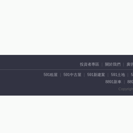
投資者專區
關於我們
廣
591租屋
591中古屋
591新建案
591土地
8891新車
88
Copyrigh