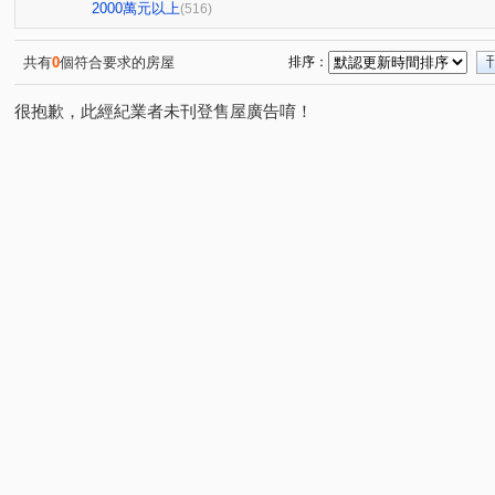
星境界
市政寶佳麗
萊茵鴻運金
櫻花孩子王2
(4)
(1)
(3)
(1
2000萬元以上
(516)
全國派
狀元甲天下
市政愛悅
勝美術一期
(4)
(2)
(4)
(6)
佳泰大方
鄉林夏都
順天blog
聯聚保和大廈
(1)
(8)
(6)
(4)
共有
0
個符合要求的房屋
排序：
寶輝SKY TOWER
澄亦實築-澄玥
樹禾院(透天)
(10)
(2)
(3)
很抱歉，此經紀業者未刊登售屋廣告唷！
台中公園別墅
櫻花大櫻國3
東方博舍
順天謙華
(2)
(5)
(4)
獨家鄰水湳黃金電梯透店
科博之星
畢卡索梅川陽明
(1)
(3)
(
經國綠園道大樓
允將一著
仁山潮尚居
名人園
(1)
(2)
(2)
佳茂世界之心
VVS1
大里龍城
市政愛悅
(3)
(4)
(1)
(2)
熊貓天下
勝美La one
精銳SKY ONE
元心璽苑
(1)
(6)
(3)
文華硯
遠雄文心匯
富宇上和苑
勝美新東區
(6)
(3)
(4)
(3)
皇普莊園
大愛金川
寶裕大東興
國聚知青
(1)
(1)
(1)
(2)
興大路華廈
永春華廈
向上年年
順天中來文化
(1)
(1)
(3)
大觀園
興大翡儷
得來墅
鄉林凱撒
鉅虹
(2)
(7)
(2)
(4)
台中市西區五權路2-143號
櫻花市鎮之櫻
裕國綠大地
(1)
(2)
文心百利
國美晴空
加洲陽光
勤美誠品美術館
(1)
(4)
(1)
允將康城
市政101
泓瑞拉拉漾
百達翡翠
(1)
(3)
(5)
(4)
順天科博
順天蘊華
勤美草悟道第一排店霸
捷
(1)
(3)
(1)
蘇活大街
蔡田開門大廈
御墅家
賽茵斯林園大
(5)
(3)
(3)
湖水岸
澄亦實築
精銳臻未來
大任品謙
(2)
(1)
(1)
(3)