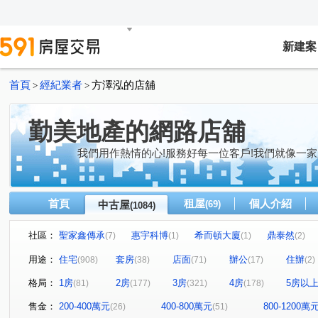
新建案
首頁
經紀業者
方澤泓的店舖
>
>
勤美地產的網路店舖
我們用作熱情的心!服務好每一位客戶!我們就像一家
首頁
租屋
個人介紹
中古屋
(69)
(1084)
社區：
聖家鑫傳承
惠宇科博
希而頓大廈
鼎泰然
(7)
(1)
(1)
(2)
磐興寬心
大河文明公寓
全友樁山莊
太子地
(11)
(2)
(11)
用途：
住宅
套房
店面
辦公
住辦
(908)
(38)
(71)
(17)
(2)
巴塞隆納
長億城香榭區綠茵區
惠宇敦悅
微笑
(4)
(2)
(4)
格局：
1房
2房
3房
4房
5房以
(81)
(177)
(321)
(178)
嘉億楓華
大地球
頂好文心春之頌
大毅京都
(4)
(3)
(2)
(1)
聯聚怡和大廈
鉅虹最上景
市政1號院
泓瑞恆
(13)
(3)
(8)
售金：
200-400萬元
400-800萬元
800-1200萬
(26)
(51)