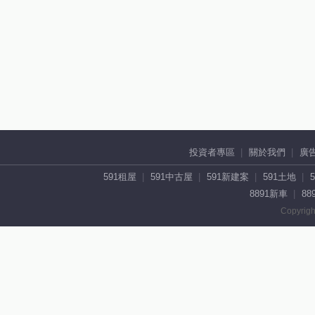
投資者專區
關於我們
廣
591租屋
591中古屋
591新建案
591土地
8891新車
88
Copyrigh