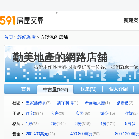
新建案
首頁
經紀業者
方澤泓的店舖
>
>
勤美地產的網路店舖
我們用作熱情的心!服務好每一位客戶!我們就像一家
首頁
租屋
個人介紹
中古屋
(72)
(1052)
社區：
聖家鑫傳承
惠宇科博
希而頓大廈
鼎泰然
(7)
(1)
(1)
(2)
磐興寬心
大河文明公寓
全友樁山莊
太子地
(13)
(2)
(11)
用途：
住宅
套房
店面
辦公
住辦
(884)
(36)
(68)
(15)
(2)
巴塞隆納
長億城香榭區綠茵區
惠宇敦悅
微笑
(4)
(2)
(5)
格局：
1房
2房
3房
4房
5房以
(78)
(164)
(318)
(171)
嘉億楓華
大地球
頂好文心春之頌
大毅京都
(3)
(3)
(2)
(1)
聯聚怡和大廈
鉅虹最上景
市政1號院
市政寶
(12)
(3)
(7)
售金：
200-400萬元
400-800萬元
800-1200萬
(28)
(50)