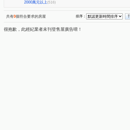
櫻花孩子王2
大城大英國
全國派
狀元甲天
(13)
(10)
(4)
2000萬元以上
(516)
勝美術一期
櫻花科博之櫻
佳泰大方
鄉林夏都
(6)
(5)
(1)
(
元心璽苑
勝美有禮
文華硯
遠雄文心匯
(5)
(5)
(6)
(3)
共有
0
個符合要求的房屋
排序：
勝美新東區
鉅陞敦富花園
皇普莊園
大愛金川
(3)
(2)
(1)
(
很抱歉，此經紀業者未刊登售屋廣告唷！
國聚知青
皇普莊園
興大路華廈
永春華廈
(2)
(2)
(1)
(1)
向上年年
順天中來文化廣場
台中公園別墅
東
(3)
(1)
(2)
大觀園
興大翡儷
得來墅
鄉林凱撒
鉅虹
(2)
(7)
(2)
(4)
台中市西區五權路2-143號
東方博舍
櫻花市鎮之櫻
(1)
(3)
(2
裕國綠大地AB區
寓上逢甲
文心百利
國美晴
(12)
(4)
(1)
國美
勤美誠品美術館．大面寬電梯雙車美墅
允將康
(4)
(1)
寶輝SKY TOWER
市政101
泓瑞拉拉漾
百達
(10)
(3)
(5)
順天科博
順天蘊華
勤美草悟道第一排店霸
捷
(1)
(3)
(1)
澄亦實築-澄玥
勝美La one
日光郡
蘇活大街
(2)
(4)
(3)
(5)
御墅家
勝美欣
賽茵斯林園大廈
成大寶仁
(3)
(1)
(2)
(4)
澄亦實築
勝美誠
精銳臻未來
大任品謙
(1)
(6)
(1)
(4)
富旺國美天藏
金逢甲店面
中國醫收租
湖濱1
(1)
(1)
(1)
原築
櫻花大櫻國3
城市遠見
龍邦大第
磐
(1)
(4)
(8)
(2)
大膳哲哲
喬立圓容
惠宇晶華
園之廈
三
(7)
(5)
(2)
(1)
傑聯洛克斐勒中心大樓
久盛海德公園NO2家+
真愛
(1)
(2)