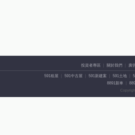
投資者專區
關於我們
廣
591租屋
591中古屋
591新建案
591土地
8891新車
88
Copyrigh