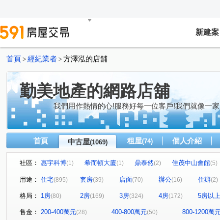
新建案
首頁
經紀業者
方澤泓的店舖
>
>
勤美地產的網路店舖
我們用作熱情的心!服務好每一位客戶!我們就像一家
首頁
租屋
個人介紹
中古屋
(74)
(1069)
社區：
惠宇科博
希而頓大廈
鼎泰然
佳茂中山會館
(1)
(1)
(2)
(5)
大河文明公寓
全友樁山莊
太子地球村
中港奇
(2)
(11)
(1)
用途：
住宅
套房
店面
辦公
住辦
(895)
(39)
(70)
(16)
(2)
長億城香榭區綠茵區
惠宇敦悅
微笑之心
親家
(2)
(5)
(8)
格局：
1房
2房
3房
4房
5房以
(80)
(169)
(324)
(172)
大地球
頂好文心春之頌
大毅京都
惠宇和樂
(3)
(2)
(1)
(18
鉅虹最上景
市政1號院
市政寶佳麗
萊茵鴻運金
(3)
(7)
(1)
售金：
200-400萬元
400-800萬元
800-1200萬
(28)
(50)