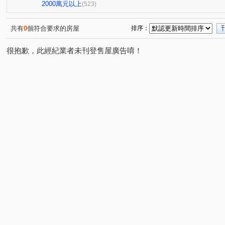
大城大英國
全國派
狀元甲天下
市政愛悅
(10)
(4)
(2)
(3)
2000萬元以上
(523)
櫻花科博之櫻
佳泰大方
鄉林夏都
星境界
(5)
(1)
(8)
(3)
順天中來文化廣場
台中公園別墅
東興陽光大樓
(1)
(2)
(2)
共有
0
個符合要求的房屋
排序：
興大翡儷
遠雄文心匯
得來墅
鄉林凱撒
(7)
(2)
(2)
(5)
很抱歉，此經紀業者未刊登售屋廣告唷！
台中市西區五權路2-143號
東方博舍
櫻花市鎮之櫻
(1)
(3)
(2
裕國綠大地AB區
寓上逢甲
文心百利
國美晴
(12)
(4)
(1)
國美
勤美誠品美術館．大面寬電梯雙車美墅
允將康
(4)
(1)
寶輝SKY TOWER
市政101
泓瑞拉拉漾
百達
(11)
(3)
(5)
順天科博
順天蘊華
勤美草悟道第一排店霸
捷
(1)
(3)
(1)
澄亦實築-澄玥
勝美La one
日光郡
蘇活大街
(2)
(5)
(3)
(4)
御墅家
勝美欣
賽茵斯林園大廈
成大寶仁
(3)
(1)
(2)
(4)
澄亦實築
勝美誠
精銳臻未來
大任品謙
(1)
(6)
(1)
(4)
富旺國美天藏
金逢甲店面
中國醫收租
湖濱1
(1)
(1)
(1)
原築
櫻花大櫻國3
城市遠見
龍邦大第
磐
(1)
(4)
(8)
(2)
大膳哲哲
喬立圓容
惠宇晶華
園之廈
三
(8)
(5)
(2)
(1)
傑聯洛克斐勒中心大樓
久盛海德公園NO2家+
真愛
(1)
(2)
美好莊園
VVS1
富宇禾沐
精銳SKY ONE
(1)
(3)
(2)
(1)
寶裕經貿大廈
東方博舍
九川木目心
宏總加州
(1)
(1)
(1)
(
大耀樂川
寶璽綠邸
中港新歡
允將一著
(1)
(2)
(2)
(1)