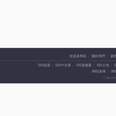
投資者專區
關於我們
廣
591租屋
591中古屋
591新建案
591土地
8891新車
88
Copyrigh