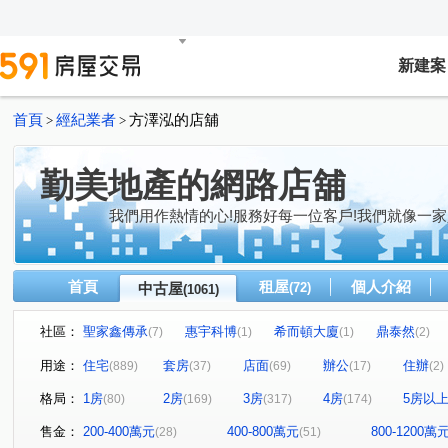
新建案
首頁
經紀業者
方澤泓的店舖
>
>
勤美地產的網路店舖
我們用作熱情的心!服務好每一位客戶!我們就像一家
首頁
租屋
個人介紹
中古屋
(72)
(1061)
社區：
聖家鑫傳承
惠宇科博
希而頓大廈
鼎泰然
(7)
(1)
(1)
(2)
磐興寬心
大河文明公寓
全友樁山莊
太子地
(13)
(2)
(11)
用途：
住宅
套房
店面
辦公
住辦
(889)
(37)
(69)
(17)
(2)
巴塞隆納
長億城香榭區綠茵區
惠宇敦悅
微笑
(4)
(2)
(5)
格局：
1房
2房
3房
4房
5房以
(80)
(169)
(317)
(174)
嘉億楓華
大地球
頂好文心春之頌
大毅京都
(3)
(3)
(2)
(1)
聯聚怡和大廈
鉅虹最上景
市政1號院
市政寶
(13)
(3)
(7)
售金：
200-400萬元
400-800萬元
800-1200萬
(28)
(51)