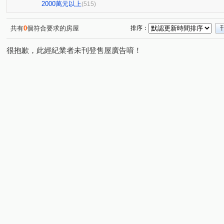
櫻花孩子王2
大城大英國
全國派
狀元甲天
(13)
(10)
(4)
2000萬元以上
(515)
勝美術一期
櫻花科博之櫻
佳泰大方
鄉林夏都
(6)
(5)
(1)
(
佳茂世界之心
VVS1
大里龍城
市政愛悅
(3)
(4)
(1)
(2)
共有
0
個符合要求的房屋
排序：
熊貓天下
勝美La one
精銳SKY ONE
孟居
(1)
(5)
(2)
(3)
很抱歉，此經紀業者未刊登售屋廣告唷！
勝美有禮
文華硯
遠雄文心匯
林鼎樸御
(5)
(6)
(3)
(4)
鉅陞敦富花園
皇普莊園
大愛金川
寶裕大東興
(2)
(1)
(1)
(
皇普莊園
興大路華廈
永春華廈
星境界
(2)
(1)
(1)
(3)
順天中來文化廣場
台中公園別墅
東興陽光大樓
(1)
(2)
(2)
興大翡儷
得來墅
鄉林凱撒
鉅虹樸石
台中
(7)
(2)
(4)
(4)
東方博舍
櫻花市鎮之櫻
聯聚保和大廈
裕國綠
(3)
(2)
(4)
寓上逢甲
文心百利
國美晴空
加洲陽光
(4)
(1)
(4)
(1)
勤美誠品美術館．大面寬電梯雙車美墅
允將康城
寶
(1)
(1)
市政101
泓瑞拉拉漾
百達翡翠
東方博舍
(3)
(5)
(4)
(1)
順天蘊華
勤美草悟道第一排店霸
捷運第一排電梯透
(3)
(1)
日光郡
蘇活大街
蔡田開門大廈
御墅家
(3)
(5)
(3)
(3)
賽茵斯林園大廈
成大寶仁
湖水岸
澄亦實築
(2)
(4)
(1)
(1)
精銳臻未來
大任品謙
德光一築
富旺國美天藏
(1)
(3)
(1)
(
中國醫收租
湖濱1號四期湖濱雙星
原築
櫻花大
(1)
(1)
(1)
龍邦大第
磐鈺．昕昕裏山
大膳哲哲
喬立圓容
(2)
(1)
(7)
(