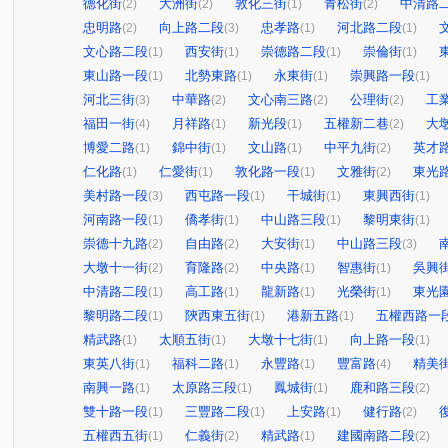
德化街
大洲街
敦化三街
青松街
中清路
(2)
(2)
(1)
(2)
忠明路
向上路二段
忠孝路
河北路二段
(2)
(3)
(1)
(1)
文心路二段
西安街
崇德路二段
崇倫街
(1)
(1)
(1)
(1)
東山路一段
北勢東路
永東街
崇興路一段
(1)
(1)
(1)
(1)
河北三街
中華路
文心南三路
公理街
工
(3)
(2)
(2)
(2)
福田一街
月祥路
新光段
五權新二巷
大
(4)
(1)
(1)
(2)
博愛二路
錦中街
文山路
中平九街
英才
(1)
(1)
(1)
(2)
仁化路
仁愛街
敦化路一段
文雅街
東光
(1)
(1)
(1)
(2)
美村路一段
西屯路一段
干城街
東興西街
(3)
(1)
(1)
(1)
河南路一段
僑孝街
中山路三段
黎明東街
(1)
(1)
(1)
(1)
崇德十九路
自由路
大安街
中山路三段
(2)
(2)
(1)
(3)
大墩十一街
育隆路
中央路
智惠街
吳興
(2)
(2)
(1)
(1)
中清路二段
高工路
龍新路
光榮街
東光
(1)
(1)
(1)
(1)
黎明路二段
陝西東五街
港新五路
五權西路一
(1)
(1)
(1)
精武路
太順五街
大墩十七街
向上路一段
(1)
(1)
(1)
(1)
東英八街
福科二路
永豐路
豐富路
精美
(1)
(1)
(1)
(4)
南興一路
太原路三段
鳳城街
鹿和路三段
(1)
(1)
(1)
(2)
雙十路一段
三豐路二段
上安路
健行路
(1)
(1)
(1)
(2)
五權西五街
仁義街
精武路
建國南路二段
(1)
(2)
(1)
(2)