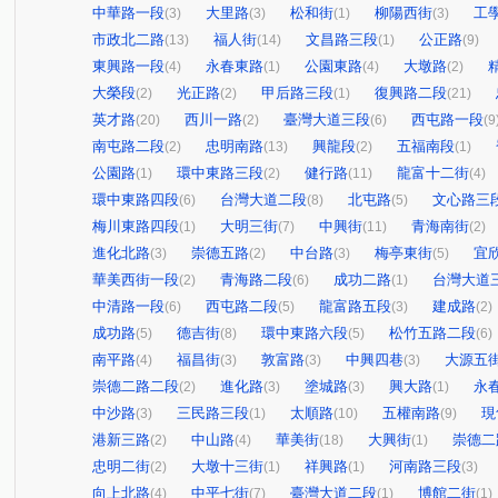
中華路一段
大里路
松和街
柳陽西街
工
(3)
(3)
(1)
(3)
市政北二路
福人街
文昌路三段
公正路
(13)
(14)
(1)
(9)
東興路一段
永春東路
公園東路
大墩路
(4)
(1)
(4)
(2)
大榮段
光正路
甲后路三段
復興路二段
(2)
(2)
(1)
(21)
英才路
西川一路
臺灣大道三段
西屯路一段
(20)
(2)
(6)
(9
南屯路二段
忠明南路
興龍段
五福南段
(2)
(13)
(2)
(1)
公園路
環中東路三段
健行路
龍富十二街
(1)
(2)
(11)
(4)
環中東路四段
台灣大道二段
北屯路
文心路三
(6)
(8)
(5)
梅川東路四段
大明三街
中興街
青海南街
(1)
(7)
(11)
(2)
進化北路
崇德五路
中台路
梅亭東街
宜
(3)
(2)
(3)
(5)
華美西街一段
青海路二段
成功二路
台灣大道
(2)
(6)
(1)
中清路一段
西屯路二段
龍富路五段
建成路
(6)
(5)
(3)
(2)
成功路
德吉街
環中東路六段
松竹五路二段
(5)
(8)
(5)
(6)
南平路
福昌街
敦富路
中興四巷
大源五
(4)
(3)
(3)
(3)
崇德二路二段
進化路
塗城路
興大路
永
(2)
(3)
(3)
(1)
中沙路
三民路三段
太順路
五權南路
現
(3)
(1)
(10)
(9)
港新三路
中山路
華美街
大興街
崇德二
(2)
(4)
(18)
(1)
忠明二街
大墩十三街
祥興路
河南路三段
(2)
(1)
(1)
(3)
向上北路
中平七街
臺灣大道二段
博館二街
(4)
(7)
(1)
(1)