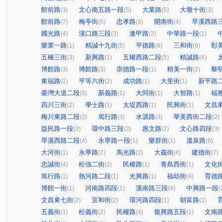
館前路
文心南五路一段
大業路
大墩十街
(3)
(5)
(5)
(3)
館前路
梅亭街
忠孝路
開南街
旱溪西路
(7)
(5)
(3)
(4)
國光路
漢口路三段
逢甲路
中華路一段
(4)
(3)
(2)
(1)
樂業一路
精誠十九街
平德路
三和街
彰
(1)
(5)
(8)
(8)
五權三街
新興路
五權西路二段
精誠路
(3)
(1)
(5)
(4)
博館路
博館路
崇德路一段
精美一街
黎
(3)
(3)
(1)
(2)
東福路
平等六街
成功路
大里街
新平路
(1)
(2)
(1)
(1)
臺灣大道二段
新義路
大同街
大智路
福
(5)
(1)
(1)
(1)
四川三街
學士路
太堤西路
民興街
文昌
(2)
(1)
(1)
(1)
梅川東路二段
篤行路
水源路
華美西街二段
(2)
(3)
(3)
(2)
益民路一段
環中路三段
惠文路
文心路四段
(2)
(2)
(2)
(3)
旱溪西路二段
永寧路一段
樂群街
溫泉路
(4)
(1)
(1)
(6)
大河街
永寧路
馬光路
大義街
建德街
(1)
(2)
(2)
(4)
(7)
忠誠街
松強二街
民權路
青島西街
文化
(4)
(2)
(1)
(1)
篤行路
熱河路二段
光興路
福幼街
育德
(1)
(1)
(1)
(4)
博館一街
河南路四段
溪南路三段
中興路一段
(1)
(1)
(4)
(
文昌東七街
宜和街
環河路四段
朝富路
(2)
(2)
(1)
(1)
五義街
松義街
民權路
復興路五段
文南
(1)
(2)
(4)
(1)