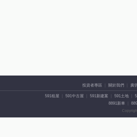
投資者專區
關於我們
廣
591租屋
591中古屋
591新建案
591土地
8891新車
88
Copyrigh