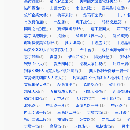
美術磊園
浩瀚森之道
美術館大面寬電梯美墅
(4)
(4)
(1)
協和豐馥
由鉅大恆
南屯京殿
國泰美村名廈
(1)
(1)
(1)
(1)
統領企業大樓
梅亭東街
泓瑞順世代
一中、中
(1)
(1)
(1)
市政寶佳麗
一品居
惠宇謙仁
熊都 敘建築
(1)
(1)
(1)
(1)
國境之南別墅
寶輝園道尊邸
惠宇豐閣
漢宇琢
(1)
(2)
(4)
惠宇世紀願景
潤隆
登輝新世界一期
龍邦國寶
(1)
(1)
(1)
(
鄰近長安美術觀邸
興大里美
中港盛世
中港晶
(1)
(1)
(1)
勤美SOGO大面寬前院店住
台中會
收租金雞母霸王
(1)
(1)
惠宇晶華
夏都
碧根21號
陽光綠意
鄉林
(3)
(1)
(4)
(1)
宏泉IN中央
貴族園邸
櫻花大家住易
鉅虹天麗
(1)
(1)
(2)
(
獨家6.8米大面寬大地坪收租透店
興大收租金雞母一層一
(1)
東勢邊間朝南大大透天
獨家漢口Ｘ中清商圈大地坪店住合
(1)
東興陽光大樓
品藏逢甲
協勝詠心
椿山莊
(1)
(1)
(1)
(1)
精誠大樓
五權商務大樓
別墅大樓價
西區低總
(1)
(1)
(1)
碩茂小時代
西屯段
太和東街
民生北路
(1)
(1)
(7)
(2)
北屯路
中山路一段
崇德八路一段
中正路
(2)
(7)
(11)
(4)
向上南路一段
三民路二段
大墩六街
三月路
(5)
(2)
(12)
(4
梅川西路二段
楓樹段
公益路
文昌二街
(4)
(2)
(5)
(1)
大墩一街
育樂街
正氣街
楓樹東街
民生
(4)
(13)
(5)
(5)