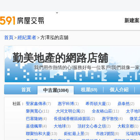
新建案
首頁
經紀業者
方澤泓的店舖
>
>
勤美地產的網路店舖
我們用作熱情的心!服務好每一位客戶!我們就像一家
首頁
租屋
個人介紹
中古屋
(69)
(1084)
社區：
聖家鑫傳承
惠宇科博
希而頓大廈
鼎泰然
(7)
(1)
(1)
(2)
磐興寬心
大河文明公寓
全友樁山莊
太子地
(11)
(2)
(11)
巴塞隆納
長億城香榭區綠茵區
惠宇敦悅
微笑
(4)
(2)
(4)
嘉億楓華
大地球
頂好文心春之頌
大毅京都
(4)
(3)
(2)
(1)
聯聚怡和大廈
鉅虹最上景
市政1號院
泓瑞恆
(13)
(3)
(8)