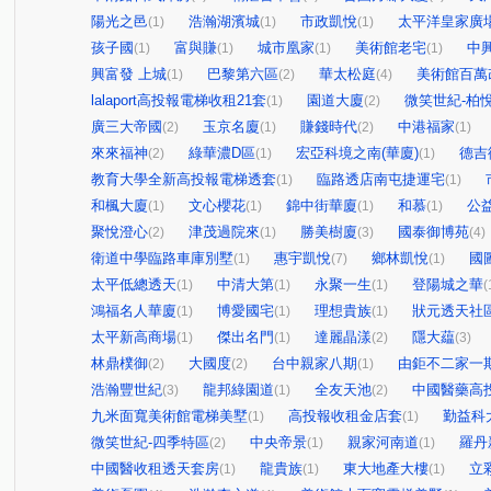
陽光之邑
浩瀚湖濱城
市政凱悅
太平洋皇家廣
(1)
(1)
(1)
孩子國
富與賺
城市凰家
美術館老宅
中
(1)
(1)
(1)
(1)
興富發 上城
巴黎第六區
華太松庭
美術館百萬
(1)
(2)
(4)
lalaport高投報電梯收租21套
園道大廈
微笑世紀-柏
(1)
(2)
廣三大帝國
玉京名廈
賺錢時代
中港福家
(2)
(1)
(2)
(1)
來來福神
綠華濃D區
宏亞科境之南(華廈)
德吉
(2)
(1)
(1)
教育大學全新高投報電梯透套
臨路透店南屯捷運宅
(1)
(1)
和楓大廈
文心櫻花
錦中街華廈
和慕
公
(1)
(1)
(1)
(1)
聚悅澄心
津茂過院來
勝美樹廈
國泰御博苑
(2)
(1)
(3)
(4)
衛道中學臨路車庫別墅
惠宇凱悅
鄉林凱悅
國
(1)
(7)
(1)
太平低總透天
中清大第
永聚一生
登陽城之華
(1)
(1)
(1)
(
鴻福名人華廈
博愛國宅
理想貴族
狀元透天社
(1)
(1)
(1)
太平新高商場
傑出名門
達麗晶漾
隱大藴
(1)
(1)
(2)
(3)
林鼎樸御
大國度
台中親家八期
由鉅不二家一
(2)
(2)
(1)
浩瀚豐世紀
龍邦綠園道
全友天池
中國醫藥高
(3)
(1)
(2)
九米面寬美術館電梯美墅
高投報收租金店套
勤益科
(1)
(1)
微笑世紀-四季特區
中央帝景
親家河南道
羅丹
(2)
(1)
(1)
中國醫收租透天套房
龍貴族
東大地產大樓
立
(1)
(1)
(1)