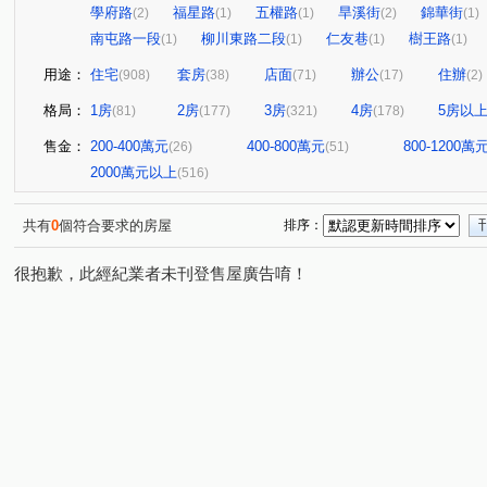
學府路
福星路
五權路
旱溪街
錦華街
(2)
(1)
(1)
(2)
(1)
南屯路一段
柳川東路二段
仁友巷
樹王路
(1)
(1)
(1)
(1)
用途：
住宅
套房
店面
辦公
住辦
(908)
(38)
(71)
(17)
(2)
格局：
1房
2房
3房
4房
5房以
(81)
(177)
(321)
(178)
售金：
200-400萬元
400-800萬元
800-1200萬
(26)
(51)
2000萬元以上
(516)
共有
0
個符合要求的房屋
排序：
很抱歉，此經紀業者未刊登售屋廣告唷！