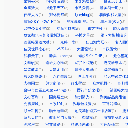
星境界
市政寶佳麗
萊茵鴻運金
櫻花孩子王2
(4)
(1)
(3)
(1
全國派
狀元甲天下
市政愛悅
勝美術一期
(4)
(2)
(4)
(6)
佳泰大方
鄉林夏都
順天blog
聯聚保和大廈
(1)
(8)
(6)
(4)
寶輝SKY TOWER
澄亦實築-澄玥
樹禾院(透天)
(10)
(2)
(3)
台中公園別墅
櫻花大櫻國3
東方博舍
順天謙華
(2)
(5)
(4)
獨家鄰水湳黃金電梯透店
科博之星
畢卡索梅川陽明
(1)
(3)
(
經國綠園道大樓
允將一著
仁山潮尚居
名人園
(1)
(2)
(2)
佳茂世界之心
VVS1
大里龍城
市政愛悅
(3)
(4)
(1)
(2)
熊貓天下
勝美La one
精銳SKY ONE
元心璽苑
(1)
(6)
(3)
文華硯
遠雄文心匯
富宇上和苑
勝美新東區
(6)
(3)
(4)
(3)
皇普莊園
大愛金川
寶裕大東興
國聚知青
(1)
(1)
(1)
(2)
興大路華廈
永春華廈
向上年年
順天中來文化
(1)
(1)
(3)
大觀園
興大翡儷
得來墅
鄉林凱撒
鉅虹
(2)
(7)
(2)
(4)
台中市西區五權路2-143號
櫻花市鎮之櫻
裕國綠大地
(1)
(2)
文心百利
國美晴空
加洲陽光
勤美誠品美術館
(1)
(4)
(1)
允將康城
市政101
泓瑞拉拉漾
百達翡翠
(1)
(3)
(5)
(4)
順天科博
順天蘊華
勤美草悟道第一排店霸
捷
(1)
(3)
(1)
蘇活大街
蔡田開門大廈
御墅家
賽茵斯林園大
(5)
(3)
(3)
湖水岸
澄亦實築
精銳臻未來
大任品謙
(2)
(1)
(1)
(3)