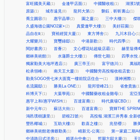
富旺國美天藏
金逢甲店面
中國醫收租
湖濱1
(1)
(1)
(1)
原築
城市遠見
龍邦大第
磐鈺．昕昕裏山
(1)
(8)
(2)
(1)
喬立圓容
惠宇晶華
園之廈
三中大樓
傑
(5)
(2)
(1)
(3)
久盛海德公園NO2家+
真愛逢甲大樓
美好莊園
(2)
(3)
(1)
品自在Ⅱ
寶裕經貿大廈
東方博舍
九川木目心
(1)
(1)
(1)
(1
大耀樂川
寶璽綠邸
中港新歡
時代四季
(1)
(2)
(2)
(2)
閱好書房
首薈
文心櫻花站超級店霸
赫里翁傳
(1)
(2)
(1)
鄉林美術館
水蓮爵士大樓
傳世七期
四季水悅.
(3)
(1)
(1)
獨家勤美大地坪透店
廣三帝王
富宇德川
萬福
(1)
(6)
(1)
松承領峰
南天王大廈
中國醫旁高投報收租店套
(4)
(3)
(1)
勤美SOGO旁七米大面寬一樓前院店住合一
漢神洲際
(1)
(1)
名流園邸
勝美La ONE
龍邦登峰21
省會貴族
(1)
(1)
(1)
(1
科博天下
大葉學苑
中國醫藥收租金雞母
宏亞
(1)
(1)
(1)
惠宇上和/惠宇WISH
百達富裔
時代廣場CBD
(1)
(1)
(1)
新中元年
蘇活大街
百達富裔
寶輝THE SPRIN
(2)
(1)
(1)
鴻邑璞樹謙里
碧根21號
高投報.湖濱三井秀泰.全新收
(1)
(4)
豐邑椰城
互助大樓
歡喜之樓
兆登櫻
勝
(1)
(3)
(1)
(1)
鄉林美術館老佛爺勤美
崝新元-公寓
第一家庭二期A
(1)
(1)
中清路日式洋房
精湛台中會
哲園方邸大廈
天
(1)
(2)
(3)