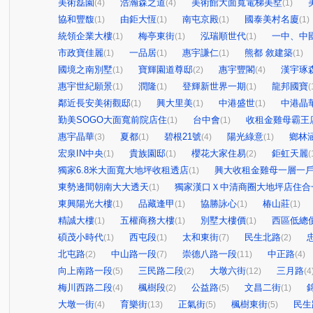
美術磊園
浩瀚森之道
美術館大面寬電梯美墅
(4)
(4)
(1)
協和豐馥
由鉅大恆
南屯京殿
國泰美村名廈
(1)
(1)
(1)
(1)
統領企業大樓
梅亭東街
泓瑞順世代
一中、中
(1)
(1)
(1)
市政寶佳麗
一品居
惠宇謙仁
熊都 敘建築
(1)
(1)
(1)
(1)
國境之南別墅
寶輝園道尊邸
惠宇豐閣
漢宇琢
(1)
(2)
(4)
惠宇世紀願景
潤隆
登輝新世界一期
龍邦國寶
(1)
(1)
(1)
(
鄰近長安美術觀邸
興大里美
中港盛世
中港晶
(1)
(1)
(1)
勤美SOGO大面寬前院店住
台中會
收租金雞母霸王
(1)
(1)
惠宇晶華
夏都
碧根21號
陽光綠意
鄉林
(3)
(1)
(4)
(1)
宏泉IN中央
貴族園邸
櫻花大家住易
鉅虹天麗
(1)
(1)
(2)
(
獨家6.8米大面寬大地坪收租透店
興大收租金雞母一層一
(1)
東勢邊間朝南大大透天
獨家漢口Ｘ中清商圈大地坪店住合
(1)
東興陽光大樓
品藏逢甲
協勝詠心
椿山莊
(1)
(1)
(1)
(1)
精誠大樓
五權商務大樓
別墅大樓價
西區低總
(1)
(1)
(1)
碩茂小時代
西屯段
太和東街
民生北路
(1)
(1)
(7)
(2)
北屯路
中山路一段
崇德八路一段
中正路
(2)
(7)
(11)
(4)
向上南路一段
三民路二段
大墩六街
三月路
(5)
(2)
(12)
(4
梅川西路二段
楓樹段
公益路
文昌二街
(4)
(2)
(5)
(1)
大墩一街
育樂街
正氣街
楓樹東街
民生
(4)
(13)
(5)
(5)