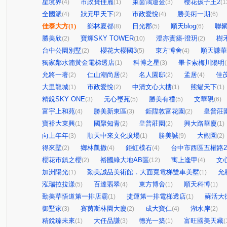
星境界
市政寶佳麗
萊茵鴻運金
櫻花孩子王2
(4)
(1)
(3)
(1
全國派
狀元甲天下
市政愛悅
勝美術一期
(4)
(2)
(4)
(6)
佳泰大方
(1)
鄉林夏都
日光郡
順天blog
聯
(8)
(5)
(6)
勝美欣
寶輝SKY TOWER
澄亦實築-澄玥
樹禾
(2)
(10)
(2)
台中公園別墅
櫻花大櫻國3
東方博舍
順天謙華
(2)
(5)
(4)
獨家鄰水湳黃金電梯透店
科博之星
畢卡索梅川陽明
(1)
(3)
(
允將一著
仁山潮尚居
名人園邸
孟居
佳
(2)
(2)
(2)
(4)
大里龍城
市政愛悅
中清文心大樓
熊貓天下
(1)
(2)
(1)
(1)
精銳SKY ONE
元心璽苑
勝美有禮
文華硯
(3)
(5)
(5)
(6)
富宇上和苑
勝美新東區
鉅陞敦富花園
皇普莊
(4)
(3)
(2)
寶裕大東興
國聚知青
皇普莊園
興大路華廈
(1)
(2)
(2)
(1)
向上年年
順天中來文化廣場
勝美誠
大觀園
(3)
(1)
(9)
(2)
得來墅
鄉林凱撒
鉅虹樸石
台中市西區五權路2-
(2)
(4)
(4)
櫻花市鎮之櫻
裕國綠大地AB區
寓上逢甲
文
(2)
(12)
(4)
加洲陽光
勤美誠品美術館．大面寬電梯雙車美墅
允
(1)
(1)
泓瑞拉拉漾
百達翡翠
東方博舍
順天科博
(5)
(4)
(1)
(1)
勤美草悟道第一排店霸
捷運第一排電梯透店
蘇活大
(1)
(1)
御墅家
賽茵斯林園大廈
成大寶仁
湖水岸
(3)
(2)
(4)
(2)
精銳臻未來
大任品謙
德光一築
富旺國美天藏
(1)
(3)
(1)
(