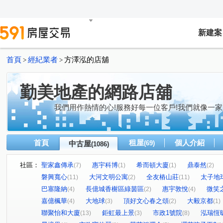
新建案
首頁
經紀業者
方澤泓的店舖
>
>
勤美地產的網路店舖
我們用作熱情的心!服務好每一位客戶!我們就像一家
首頁
租屋
個人介紹
中古屋
(69)
(1086)
社區：
聖家鑫傳承
惠宇科博
希而頓大廈
鼎泰然
(7)
(1)
(1)
(2)
磐興寬心
大河文明公寓
全友樁山莊
太子地
(11)
(2)
(11)
巴塞隆納
長億城香榭區綠茵區
惠宇敦悅
微笑
(4)
(2)
(4)
嘉億楓華
大地球
頂好文心春之頌
大毅京都
(4)
(3)
(2)
(1)
聯聚怡和大廈
鉅虹最上景
市政1號院
泓瑞恆
(13)
(3)
(8)