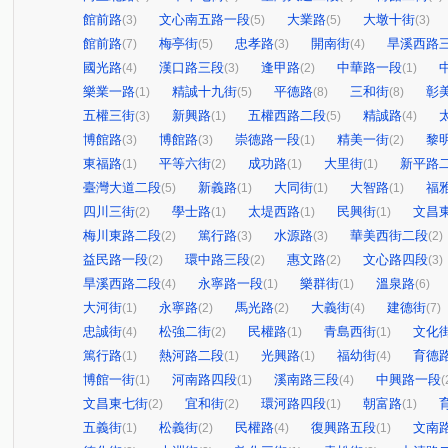
館前路
文心南五路一段
大業路
大墩十街
(3)
(5)
(5)
(3)
館前路
梅亭街
忠孝路
開南街
旱溪西路
(7)
(5)
(3)
(4)
國光路
漢口路三段
逢甲路
中華路一段
(4)
(3)
(2)
(1)
樂業一路
精誠十九街
平德路
三和街
彰
(1)
(5)
(8)
(8)
五權三街
新興路
五權西路二段
精誠路
(3)
(1)
(5)
(4)
博館路
博館路
崇德路一段
精美一街
黎
(3)
(3)
(1)
(2)
東福路
平等六街
成功路
大里街
新平路
(1)
(2)
(1)
(1)
臺灣大道二段
新義路
大同街
大智路
福
(5)
(1)
(1)
(1)
四川三街
學士路
太堤西路
民興街
文昌
(2)
(1)
(1)
(1)
梅川東路二段
篤行路
水源路
華美西街二段
(2)
(3)
(3)
(2)
益民路一段
環中路三段
惠文路
文心路四段
(2)
(2)
(2)
(3)
旱溪西路二段
永寧路一段
樂群街
溫泉路
(4)
(1)
(1)
(6)
大河街
永寧路
馬光路
大義街
建德街
(1)
(2)
(2)
(4)
(7)
忠誠街
松強二街
民權路
青島西街
文化
(4)
(2)
(1)
(1)
篤行路
熱河路二段
光興路
福幼街
育德
(1)
(1)
(1)
(4)
博館一街
河南路四段
溪南路三段
中興路一段
(1)
(1)
(4)
(
文昌東七街
宜和街
環河路四段
朝富路
(2)
(2)
(1)
(1)
五義街
松義街
民權路
復興路五段
文南
(1)
(2)
(4)
(1)