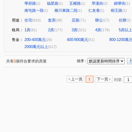
學府路
福星路
五權路
旱溪街
錦華街
(2)
(1)
(1)
(2)
(1)
南屯路一段
柳川東路二段
仁友巷
樹王路
(1)
(1)
(1)
(1)
用途：
住宅
套房
店面
辦公
住辦
(910)
(38)
(71)
(17)
(2)
格局：
1房
2房
3房
4房
5房以
(81)
(177)
(321)
(179)
售金：
200-400萬元
400-800萬元
800-1200萬
(26)
(51)
2000萬元以上
(517)
共有
1
個符合要求的房屋
排序：
上一頁
1
下一頁
到第