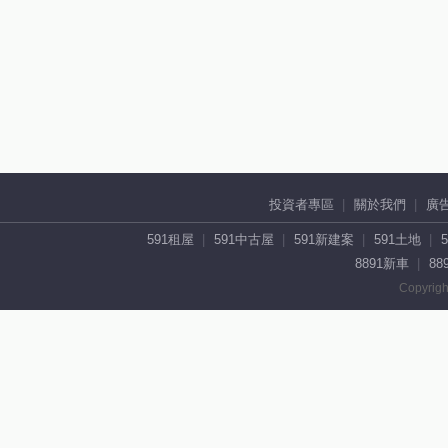
投資者專區
關於我們
廣
591租屋
591中古屋
591新建案
591土地
8891新車
88
Copyrigh