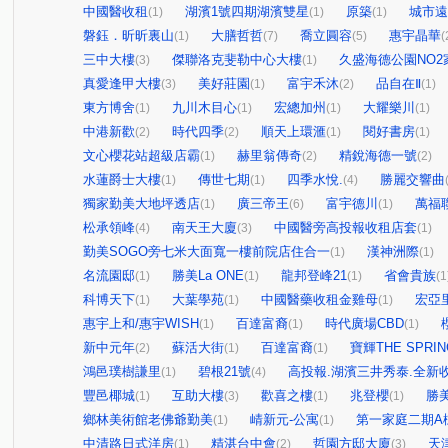
中國醫收租
湖濱1號四期湖濱雙星
原築
城市遠
(1)
(1)
(1)
磐鈺．昕昕裏山
大膳哲哲
喬立圓容
惠宇晶華
(1)
(7)
(5)
(
三中大樓
傑聯洛克斐勒中心大樓
久盛海德公園NO2
(3)
(1)
真愛逢甲大樓
美好莊園
富宇禾沐
品自在Ⅱ
(3)
(1)
(2)
(1)
東方博舍
九川木目心
宏總加州
大耀樂川
(1)
(1)
(1)
(1)
中港新歡
時代四季
順天上環滙
閱好書房
(2)
(2)
(1)
(1)
文心櫻花站超級店霸
赫里翁傳奇
精銳海德一號
(1)
(2)
(2)
水蓮爵士大樓
傳世七期
四季水悅.
勝麗交響曲
(1)
(1)
(4)
獨家勤美大地坪透店
廣三帝王
富宇德川
萬福
(1)
(6)
(1)
松承領峰
南天王大廈
中國醫旁高投報收租店套
(4)
(3)
(1)
勤美SOGO旁七米大面寬一樓前院店住合一
漢神洲際
(1)
(1)
名流園邸
勝美La ONE
龍邦登峰21
省會貴族
(1)
(1)
(1)
(1
科博天下
大葉學苑
中國醫藥收租金雞母
宏亞
(1)
(1)
(1)
惠宇上和/惠宇WISH
百達富裔
時代廣場CBD
(1)
(1)
(1)
新中元年
蘇活大街
百達富裔
寶輝THE SPRIN
(2)
(1)
(1)
鴻邑璞樹謙里
碧根21號
高投報.湖濱三井秀泰.全新收
(1)
(4)
豐邑椰城
互助大樓
歡喜之樓
兆登櫻
勝
(1)
(3)
(1)
(1)
鄉林美術館老佛爺勤美
崝新元-公寓
第一家庭二期A
(1)
(1)
中清路日式洋房
精湛台中會
哲園方邸大廈
天
(1)
(2)
(3)