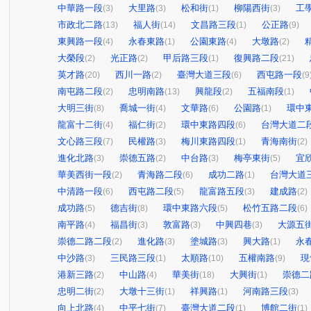
中華路一段
大里路
松和街
柳陽西街
工
(3)
(3)
(1)
(3)
市政北二路
福人街
文昌路三段
公正路
(13)
(14)
(1)
(9)
東興路一段
永春東路
公園東路
大墩路
(4)
(1)
(4)
(2)
大榮段
光正路
甲后路三段
復興路二段
(2)
(2)
(1)
(21)
英才路
西川一路
臺灣大道三段
西屯路一段
(20)
(2)
(6)
(9
南屯路二段
忠明南路
興龍段
五福南段
(2)
(13)
(2)
(1)
大明三街
喬城一街
文華路
公園路
環中
(8)
(4)
(6)
(1)
龍富十二街
福仁街
環中東路四段
台灣大道二
(4)
(2)
(6)
文心路三段
民權路
梅川東路四段
青海南街
(7)
(3)
(1)
(2)
進化北路
崇德五路
中台路
梅亭東街
宜
(3)
(2)
(3)
(5)
華美西街一段
青海路二段
成功二路
台灣大道
(2)
(6)
(1)
中清路一段
西屯路二段
龍富路五段
建成路
(6)
(5)
(3)
(2)
成功路
德吉街
環中東路六段
松竹五路二段
(5)
(8)
(5)
(6)
南平路
福昌街
敦富路
中興四巷
大源五
(4)
(3)
(3)
(3)
崇德二路二段
進化路
塗城路
興大路
永
(2)
(3)
(3)
(1)
中沙路
三民路三段
太順路
五權南路
現
(3)
(1)
(10)
(9)
港新三路
中山路
華美街
大興街
崇德二
(2)
(4)
(18)
(1)
忠明二街
大墩十三街
祥興路
河南路三段
(2)
(1)
(1)
(3)
向上北路
中平七街
臺灣大道二段
博館二街
(4)
(7)
(1)
(1)