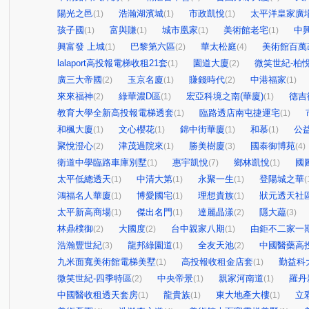
陽光之邑
浩瀚湖濱城
市政凱悅
太平洋皇家廣
(1)
(1)
(1)
孩子國
富與賺
城市凰家
美術館老宅
中
(1)
(1)
(1)
(1)
興富發 上城
巴黎第六區
華太松庭
美術館百萬
(1)
(2)
(4)
lalaport高投報電梯收租21套
園道大廈
微笑世紀-柏
(1)
(2)
廣三大帝國
玉京名廈
賺錢時代
中港福家
(2)
(1)
(2)
(1)
來來福神
綠華濃D區
宏亞科境之南(華廈)
德吉
(2)
(1)
(1)
教育大學全新高投報電梯透套
臨路透店南屯捷運宅
(1)
(1)
和楓大廈
文心櫻花
錦中街華廈
和慕
公
(1)
(1)
(1)
(1)
聚悅澄心
津茂過院來
勝美樹廈
國泰御博苑
(2)
(1)
(3)
(4)
衛道中學臨路車庫別墅
惠宇凱悅
鄉林凱悅
國
(1)
(7)
(1)
太平低總透天
中清大第
永聚一生
登陽城之華
(1)
(1)
(1)
(
鴻福名人華廈
博愛國宅
理想貴族
狀元透天社
(1)
(1)
(1)
太平新高商場
傑出名門
達麗晶漾
隱大藴
(1)
(1)
(2)
(3)
林鼎樸御
大國度
台中親家八期
由鉅不二家一
(2)
(2)
(1)
浩瀚豐世紀
龍邦綠園道
全友天池
中國醫藥高
(3)
(1)
(2)
九米面寬美術館電梯美墅
高投報收租金店套
勤益科
(1)
(1)
微笑世紀-四季特區
中央帝景
親家河南道
羅丹
(2)
(1)
(1)
中國醫收租透天套房
龍貴族
東大地產大樓
立
(1)
(1)
(1)