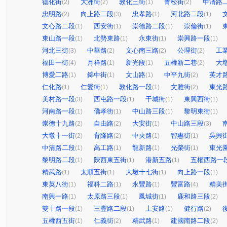
德化街
大洲街
敦化三街
青松街
中清路
(2)
(2)
(1)
(2)
忠明路
向上路二段
忠孝路
河北路二段
(2)
(3)
(1)
(1)
文心路二段
西安街
崇德路二段
崇倫街
(1)
(1)
(1)
(1)
東山路一段
北勢東路
永東街
崇興路一段
(1)
(1)
(1)
(1)
河北三街
中華路
文心南三路
公理街
工
(3)
(2)
(2)
(2)
福田一街
月祥路
新光段
五權新二巷
大
(4)
(1)
(1)
(2)
博愛二路
錦中街
文山路
中平九街
英才
(1)
(1)
(1)
(2)
仁化路
仁愛街
敦化路一段
文雅街
東光
(1)
(1)
(1)
(2)
美村路一段
西屯路一段
干城街
東興西街
(3)
(1)
(1)
(1)
河南路一段
僑孝街
中山路三段
黎明東街
(1)
(1)
(1)
(1)
崇德十九路
自由路
大安街
中山路三段
(2)
(2)
(1)
(3)
大墩十一街
育隆路
中央路
智惠街
吳興
(2)
(2)
(1)
(1)
中清路二段
高工路
龍新路
光榮街
東光
(1)
(1)
(1)
(1)
黎明路二段
陝西東五街
港新五路
五權西路一
(1)
(1)
(1)
精武路
太順五街
大墩十七街
向上路一段
(1)
(1)
(1)
(1)
東英八街
福科二路
永豐路
豐富路
精美
(1)
(1)
(1)
(4)
南興一路
太原路三段
鳳城街
鹿和路三段
(1)
(1)
(1)
(2)
雙十路一段
三豐路二段
上安路
健行路
(1)
(1)
(1)
(2)
五權西五街
仁義街
精武路
建國南路二段
(1)
(2)
(1)
(2)