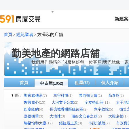
新建案
首頁
經紀業者
方澤泓的店舖
>
>
勤美地產的網路店舖
我們用作熱情的心!服務好每一位客戶!我們就像一家
首頁
租屋
個人介紹
中古屋
(72)
(1052)
社區：
聖家鑫傳承
惠宇科博
希而頓大廈
鼎泰然
(7)
(1)
(1)
(2)
磐興寬心
大河文明公寓
全友樁山莊
太子地
(13)
(2)
(11)
巴塞隆納
長億城香榭區綠茵區
惠宇敦悅
微笑
(4)
(2)
(5)
嘉億楓華
大地球
頂好文心春之頌
大毅京都
(3)
(3)
(2)
(1)
聯聚怡和大廈
鉅虹最上景
市政1號院
市政寶
(12)
(3)
(7)