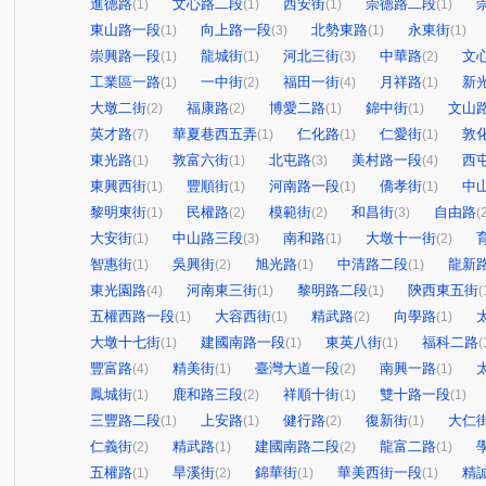
進德路
文心路二段
西安街
崇德路二段
(1)
(1)
(1)
(1)
東山路一段
向上路一段
北勢東路
永東街
(1)
(3)
(1)
(1)
崇興路一段
龍城街
河北三街
中華路
文
(1)
(1)
(3)
(2)
工業區一路
一中街
福田一街
月祥路
新
(1)
(2)
(4)
(1)
大墩二街
福康路
博愛二路
錦中街
文山
(2)
(2)
(1)
(1)
英才路
華夏巷西五弄
仁化路
仁愛街
敦
(7)
(1)
(1)
(1)
東光路
敦富六街
北屯路
美村路一段
西
(1)
(1)
(3)
(4)
東興西街
豐順街
河南路一段
僑孝街
中
(1)
(1)
(1)
(1)
黎明東街
民權路
模範街
和昌街
自由路
(1)
(2)
(2)
(3)
(
大安街
中山路三段
南和路
大墩十一街
(1)
(3)
(1)
(2)
智惠街
吳興街
旭光路
中清路二段
龍新
(1)
(2)
(1)
(1)
東光園路
河南東三街
黎明路二段
陝西東五街
(4)
(1)
(1)
(
五權西路一段
大容西街
精武路
向學路
(1)
(1)
(2)
(1)
大墩十七街
建國南路一段
東英八街
福科二路
(1)
(1)
(1)
(
豐富路
精美街
臺灣大道一段
南興一路
(4)
(1)
(2)
(1)
鳳城街
鹿和路三段
祥順十街
雙十路一段
(1)
(2)
(1)
(1)
三豐路二段
上安路
健行路
復新街
大仁
(1)
(1)
(2)
(1)
仁義街
精武路
建國南路二段
龍富二路
(2)
(1)
(2)
(1)
五權路
旱溪街
錦華街
華美西街一段
精
(1)
(2)
(1)
(1)