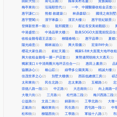
由鉅大恆
南屯京殿
國泰美村名廈
貴族園邸
(1)
(1)
(1)
(1)
梅亭東街
泓瑞順世代
一中、中國醫藥收租金店套
(1)
(1)
(1)
惠宇謙仁
熊都 敘建築
林鼎森邸
國境之南別墅
(1)
(1)
(1)
惠宇豐閣
漢宇琢森
漢宮大樓
惠宇世紀願景
(4)
(1)
(1)
(1)
登輝新世界一期
龍邦國寶
鄰近長安美術觀邸
(1)
(1)
(1)
中港盛世
中港晶華大樓
勤美SOGO大面寬前院店住
(1)
(2)
(
收租金雞母霸王店套
柳陽春曉
惠宇晶華
夏都
(1)
(1)
(3)
(
陽光綠意
鄉林涵泊
興大翡儷
宏泉IN中央
(1)
(1)
(2)
(1)
櫻花大家住易
鉅虹天麗
獨家6.8米大面寬大地坪收
(2)
(1)
興大收租金雞母一層一戶店套
東勢邊間朝南大大透天
(1)
(1)
獨家漢口Ｘ中清商圈大地坪店住合一
惠田上書房
品
(1)
(2)
協勝詠心
椿山莊
綠帶多公園美寓
精誠大樓
(1)
(1)
(1)
(1)
佳茂世界之心
別墅大樓價
西區低總價三房
碩
(2)
(1)
(1)
太和東街
民生北路
忠太東路
五權路
北
(7)
(2)
(2)
(14)
崇德八路一段
中正路
大忠南街
向上南路一
(13)
(4)
(11)
大墩六街
三月路
松竹路二段
梅川西路二段
(12)
(4)
(2)
(3
公益路
文昌二街
錦新街
工學北路
大墩
(5)
(1)
(4)
(5)
正氣街
楓樹東街
民生路
西屯路一段
中
(5)
(4)
(6)
(1)
松和街
柳陽西街
工學路
軍福十八路
市
(1)
(3)
(3)
(17)