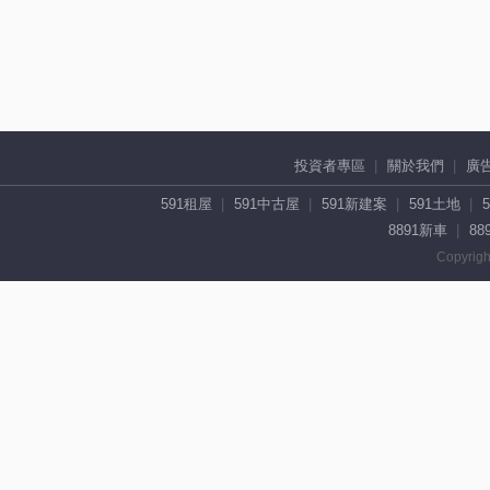
投資者專區
關於我們
廣
591租屋
591中古屋
591新建案
591土地
8891新車
88
Copyrigh