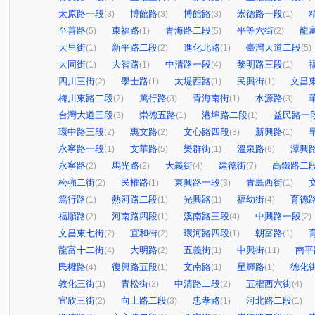
太原路一段
博館路
博館路
崇德路一段
(3)
(3)
(3)
(1)
至善路
東福路
青海路二段
平等六街
龍
(5)
(1)
(5)
(2)
大里街
新平路二段
進化北路
臺灣大道二段
(1)
(2)
(1)
(5)
大同街
大智路
中清路一段
黎明路三段
(1)
(1)
(4)
(1)
四川三街
學士路
太堤西路
民興街
文昌
(2)
(1)
(1)
(1)
梅川東路二段
篤行路
青海南街
水源路
(2)
(3)
(1)
(3)
台灣大道三段
崇德五路
港埠路二段
益民路一
(3)
(1)
(1)
環中路三段
惠文路
文心路四段
新興路
(2)
(2)
(3)
(1)
永寧路一段
文華路
樂群街
溫泉路
潭興
(1)
(5)
(1)
(6)
永寧路
馬光路
大義街
建德街
高鐵路二
(2)
(2)
(4)
(7)
松強二街
民權路
東興路一段
青島西街
(2)
(1)
(3)
(1)
篤行路
熱河路二段
光興路
福幼街
育德
(1)
(1)
(1)
(4)
福順路
河南路四段
溪南路三段
中興路一段
(2)
(1)
(4)
(2)
文昌東七街
宜和街
環河路四段
朝富路
(2)
(2)
(1)
(1)
龍富十二街
大明路
五義街
中興街
南平
(4)
(2)
(1)
(11)
民權路
復興路五段
文南路
星輝路
德化
(4)
(1)
(1)
(1)
敦化三街
青松街
中清路二段
五權西六街
(1)
(2)
(2)
(4)
宜欣三街
向上路二段
忠孝路
河北路二段
(2)
(3)
(1)
(1)