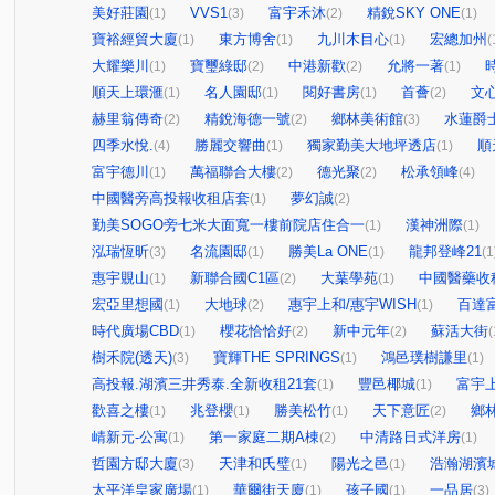
美好莊園
VVS1
富宇禾沐
精銳SKY ONE
(1)
(3)
(2)
(1)
寶裕經貿大廈
東方博舍
九川木目心
宏總加州
(1)
(1)
(1)
(
大耀樂川
寶璽綠邸
中港新歡
允將一著
(1)
(2)
(2)
(1)
順天上環滙
名人園邸
閱好書房
首薈
文
(1)
(1)
(1)
(2)
赫里翁傳奇
精銳海德一號
鄉林美術館
水蓮爵
(2)
(2)
(3)
四季水悅.
勝麗交響曲
獨家勤美大地坪透店
順
(4)
(1)
(1)
富宇德川
萬福聯合大樓
德光聚
松承領峰
(1)
(2)
(2)
(4)
中國醫旁高投報收租店套
夢幻誠
(1)
(2)
勤美SOGO旁七米大面寬一樓前院店住合一
漢神洲際
(1)
(1)
泓瑞恆昕
名流園邸
勝美La ONE
龍邦登峰21
(3)
(1)
(1)
(1
惠宇覞山
新聯合國C1區
大葉學苑
中國醫藥收
(1)
(2)
(1)
宏亞里想國
大地球
惠宇上和/惠宇WISH
百達
(1)
(2)
(1)
時代廣場CBD
櫻花恰恰好
新中元年
蘇活大街
(1)
(2)
(2)
(
樹禾院(透天)
寶輝THE SPRINGS
鴻邑璞樹謙里
(3)
(1)
(1)
高投報.湖濱三井秀泰.全新收租21套
豐邑椰城
富宇
(1)
(1)
歡喜之樓
兆登櫻
勝美松竹
天下意匠
鄉
(1)
(1)
(1)
(2)
崝新元-公寓
第一家庭二期A棟
中清路日式洋房
(1)
(2)
(1)
哲園方邸大廈
天津和氏璧
陽光之邑
浩瀚湖濱
(3)
(1)
(1)
太平洋皇家廣場
華爾街天廈
孩子國
一品居
(1)
(1)
(1)
(3)