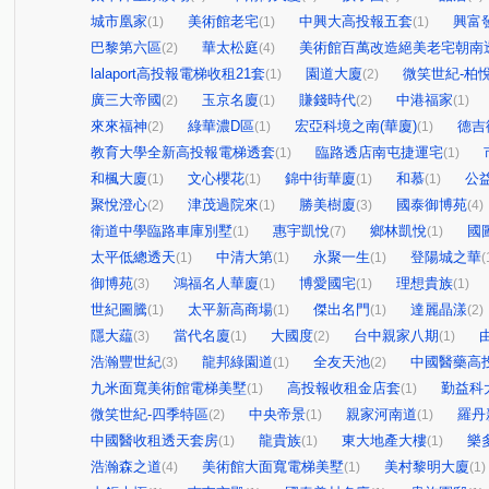
城市凰家
美術館老宅
中興大高投報五套
興富
(1)
(1)
(1)
巴黎第六區
華太松庭
美術館百萬改造絕美老宅朝南
(2)
(4)
lalaport高投報電梯收租21套
園道大廈
微笑世紀-柏
(1)
(2)
廣三大帝國
玉京名廈
賺錢時代
中港福家
(2)
(1)
(2)
(1)
來來福神
綠華濃D區
宏亞科境之南(華廈)
德吉
(2)
(1)
(1)
教育大學全新高投報電梯透套
臨路透店南屯捷運宅
(1)
(1)
和楓大廈
文心櫻花
錦中街華廈
和慕
公
(1)
(1)
(1)
(1)
聚悅澄心
津茂過院來
勝美樹廈
國泰御博苑
(2)
(1)
(3)
(4)
衛道中學臨路車庫別墅
惠宇凱悅
鄉林凱悅
國
(1)
(7)
(1)
太平低總透天
中清大第
永聚一生
登陽城之華
(1)
(1)
(1)
(
御博苑
鴻福名人華廈
博愛國宅
理想貴族
(3)
(1)
(1)
(1)
世紀圖騰
太平新高商場
傑出名門
達麗晶漾
(1)
(1)
(1)
(2)
隱大藴
當代名廈
大國度
台中親家八期
(3)
(1)
(2)
(1)
浩瀚豐世紀
龍邦綠園道
全友天池
中國醫藥高
(3)
(1)
(2)
九米面寬美術館電梯美墅
高投報收租金店套
勤益科
(1)
(1)
微笑世紀-四季特區
中央帝景
親家河南道
羅丹
(2)
(1)
(1)
中國醫收租透天套房
龍貴族
東大地產大樓
樂
(1)
(1)
(1)
浩瀚森之道
美術館大面寬電梯美墅
美村黎明大廈
(4)
(1)
(1)