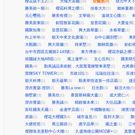
櫻花孩子王2
大城大英國
全國派
(4)
狀元甲天
(13)
(10)
勝美術一期
櫻花科博之櫻
佳泰大方
鄉林夏都
(6)
(5)
(1)
(
元心璽苑
勝美有禮
文華硯
遠雄文心匯
(5)
(5)
(6)
(3)
勝美新東區
鉅陞敦富花園
皇普莊園
大愛金川
(3)
(2)
(1)
(
國聚知青
皇普莊園
興大路華廈
永春華廈
(2)
(2)
(1)
(1)
向上年年
順天中來文化廣場
台中公園別墅
東
(3)
(1)
(2)
大觀園
興大翡儷
得來墅
鄉林凱撒
鉅虹
(2)
(7)
(2)
(4)
台中市西區五權路2-143號
東方博舍
櫻花市鎮之櫻
(1)
(3)
(2
裕國綠大地AB區
寓上逢甲
文心百利
國美晴
(12)
(4)
(1)
國美
勤美誠品美術館．大面寬電梯雙車美墅
允將康
(4)
(1)
寶輝SKY TOWER
市政101
泓瑞拉拉漾
百達
(10)
(3)
(5)
順天科博
順天蘊華
勤美草悟道第一排店霸
捷
(1)
(3)
(1)
澄亦實築-澄玥
勝美La one
日光郡
蘇活大街
(2)
(4)
(3)
(5)
御墅家
勝美欣
賽茵斯林園大廈
成大寶仁
(3)
(1)
(2)
(4)
澄亦實築
勝美誠
精銳臻未來
大任品謙
(1)
(6)
(1)
(4)
富旺國美天藏
金逢甲店面
中國醫收租
湖濱1
(1)
(1)
(1)
原築
櫻花大櫻國3
城市遠見
龍邦大第
磐
(1)
(4)
(8)
(2)
大膳哲哲
喬立圓容
惠宇晶華
園之廈
三
(7)
(5)
(2)
(1)
傑聯洛克斐勒中心大樓
久盛海德公園NO2家+
真愛
(1)
(2)