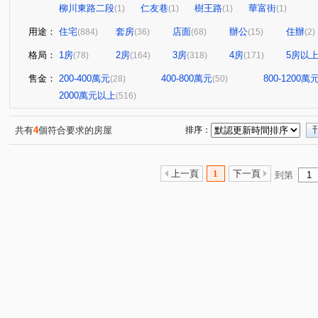
柳川東路二段
仁友巷
樹王路
華富街
(1)
(1)
(1)
(1)
用途：
住宅
套房
店面
辦公
住辦
(884)
(36)
(68)
(15)
(2)
格局：
1房
2房
3房
4房
5房以
(78)
(164)
(318)
(171)
售金：
200-400萬元
400-800萬元
800-1200萬
(28)
(50)
2000萬元以上
(516)
共有
4
個符合要求的房屋
排序：
上一頁
1
下一頁
到第