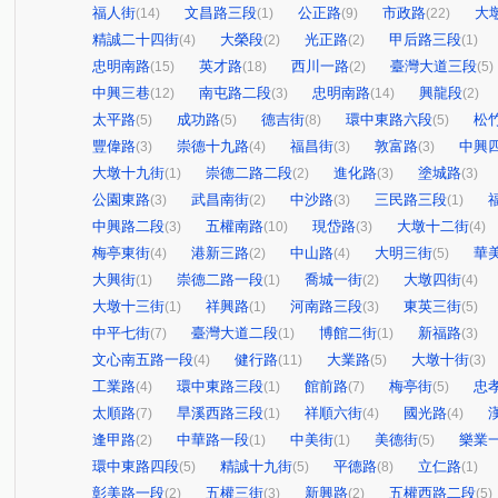
福人街
文昌路三段
公正路
市政路
大
(14)
(1)
(9)
(22)
精誠二十四街
大榮段
光正路
甲后路三段
(4)
(2)
(2)
(1)
忠明南路
英才路
西川一路
臺灣大道三段
(15)
(18)
(2)
(5)
中興三巷
南屯路二段
忠明南路
興龍段
(12)
(3)
(14)
(2)
太平路
成功路
德吉街
環中東路六段
松
(5)
(5)
(8)
(5)
豐偉路
崇德十九路
福昌街
敦富路
中興
(3)
(4)
(3)
(3)
大墩十九街
崇德二路二段
進化路
塗城路
(1)
(2)
(3)
(3)
公園東路
武昌南街
中沙路
三民路三段
(3)
(2)
(3)
(1)
中興路二段
五權南路
現岱路
大墩十二街
(3)
(10)
(3)
(4)
梅亭東街
港新三路
中山路
大明三街
華
(4)
(2)
(4)
(5)
大興街
崇德二路一段
喬城一街
大墩四街
(1)
(1)
(2)
(4)
大墩十三街
祥興路
河南路三段
東英三街
(1)
(1)
(3)
(5)
中平七街
臺灣大道二段
博館二街
新福路
(7)
(1)
(1)
(3)
文心南五路一段
健行路
大業路
大墩十街
(4)
(11)
(5)
(3)
工業路
環中東路三段
館前路
梅亭街
忠
(4)
(1)
(7)
(5)
太順路
旱溪西路三段
祥順六街
國光路
(7)
(1)
(4)
(4)
逢甲路
中華路一段
中美街
美德街
樂業
(2)
(1)
(1)
(5)
環中東路四段
精誠十九街
平德路
立仁路
(5)
(5)
(8)
(1)
彰美路一段
五權三街
新興路
五權西路二段
(2)
(3)
(2)
(5)