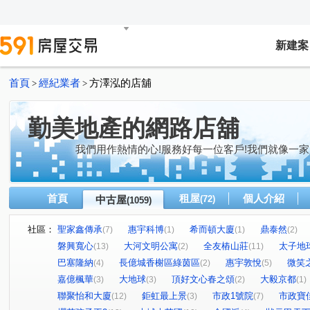
新建案
首頁
經紀業者
方澤泓的店舖
>
>
勤美地產的網路店舖
我們用作熱情的心!服務好每一位客戶!我們就像一家
首頁
租屋
個人介紹
中古屋
(72)
(1059)
社區：
聖家鑫傳承
惠宇科博
希而頓大廈
鼎泰然
(7)
(1)
(1)
(2)
磐興寬心
大河文明公寓
全友樁山莊
太子地
(13)
(2)
(11)
巴塞隆納
長億城香榭區綠茵區
惠宇敦悅
微笑
(4)
(2)
(5)
嘉億楓華
大地球
頂好文心春之頌
大毅京都
(3)
(3)
(2)
(1)
聯聚怡和大廈
鉅虹最上景
市政1號院
市政寶
(12)
(3)
(7)