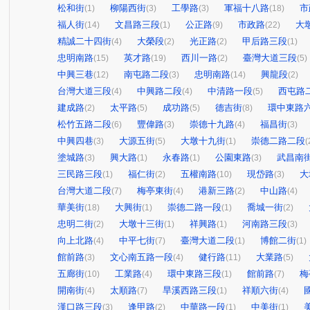
松和街
柳陽西街
工學路
軍福十八路
市
(1)
(3)
(3)
(18)
福人街
文昌路三段
公正路
市政路
大
(14)
(1)
(9)
(22)
精誠二十四街
大榮段
光正路
甲后路三段
(4)
(2)
(2)
(1)
忠明南路
英才路
西川一路
臺灣大道三段
(15)
(19)
(2)
(5)
中興三巷
南屯路二段
忠明南路
興龍段
(12)
(3)
(14)
(2)
台灣大道三段
中興路二段
中清路一段
西屯路
(4)
(4)
(5)
建成路
太平路
成功路
德吉街
環中東路
(2)
(5)
(5)
(8)
松竹五路二段
豐偉路
崇德十九路
福昌街
(6)
(3)
(4)
(3)
中興四巷
大源五街
大墩十九街
崇德二路二段
(3)
(5)
(1)
(
塗城路
興大路
永春路
公園東路
武昌南
(3)
(1)
(1)
(3)
三民路三段
福仁街
五權南路
現岱路
大
(1)
(2)
(10)
(3)
台灣大道二段
梅亭東街
港新三路
中山路
(7)
(4)
(2)
(4)
華美街
大興街
崇德二路一段
喬城一街
(18)
(1)
(1)
(2)
忠明二街
大墩十三街
祥興路
河南路三段
(2)
(1)
(1)
(3)
向上北路
中平七街
臺灣大道二段
博館二街
(4)
(7)
(1)
(1)
館前路
文心南五路一段
健行路
大業路
(3)
(4)
(11)
(5)
五廊街
工業路
環中東路三段
館前路
梅
(10)
(4)
(1)
(7)
開南街
太順路
旱溪西路三段
祥順六街
(4)
(7)
(1)
(4)
漢口路三段
逢甲路
中華路一段
中美街
(3)
(2)
(1)
(1)