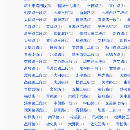
環中東路四段
精誠十九街
平德路
立仁路
(5)
(5)
(8)
(1)
彰美路一段
五權三街
新興路
五權西路二段
(2)
(3)
(2)
(5)
太原路一段
博館路
博館路
崇德路一段
(3)
(3)
(3)
(1)
至善路
東福路
青海路二段
平等六街
成
(5)
(1)
(5)
(2)
新平路二段
進化北路
臺灣大道二段
新義路
(2)
(1)
(5)
(1)
大智路
黎明路三段
福雅路
文林街
四川
(1)
(1)
(1)
(1)
太堤西路
民興街
文昌東十二街
梅川東路二段
(1)
(1)
(2)
(
青海南街
水源路
華美西街二段
崇德五路
(1)
(3)
(2)
(1)
益民路一段
文心路三段
環中路三段
惠文路
(2)
(5)
(2)
(2)
新興路
旱溪西路二段
永寧路一段
文華路
(1)
(4)
(1)
(5)
潭興路二段
大河街
永寧路
馬光路
大義
(2)
(1)
(2)
(2)
高鐵路二段
忠誠街
松強二街
民權路
東
(2)
(4)
(2)
(1)
青島西街
文化街
五權五街
篤行路
熱河
(1)
(1)
(1)
(1)
福幼街
育德路
崇德十六路
福順路
河南
(4)
(4)
(1)
(2)
溪南路三段
中興路一段
中山路
文昌東七街
(4)
(2)
(1)
(2)
環河路四段
朝富路
育賢路
龍富十二街
(1)
(1)
(3)
(4)
中興街
南平路
松義街
民權路
復興路五
(11)
(2)
(2)
(4)
星輝路
德化街
大洲街
敦化三街
青松街
(1)
(2)
(2)
(1)
(