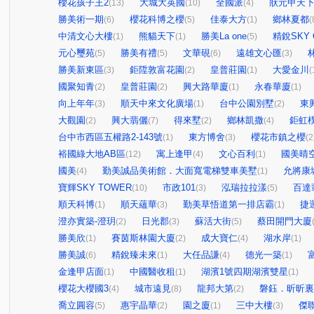
櫻花孩子王2
大城大英國
全國派
狀元甲天
(13)
(10)
(4)
勝美術一期
櫻花科博之櫻
佳泰大方
鄉林夏都
(6)
(5)
(1)
(
中清文心大樓
熊貓天下
勝美La one
精銳SKY 
(1)
(1)
(5)
元心璽苑
勝美有禮
文華硯
遠雄文心匯
(5)
(5)
(6)
(3)
勝美新東區
鉅陞敦富花園
皇普莊園
大愛金川
(3)
(2)
(1)
(
國聚知青
皇普莊園
興大路華廈
永春華廈
(2)
(2)
(1)
(1)
向上年年
順天中來文化廣場
台中公園別墅
東
(3)
(1)
(2)
大觀園
興大翡儷
得來墅
鄉林凱撒
鉅虹
(2)
(7)
(2)
(4)
台中市西區五權路2-143號
東方博舍
櫻花市鎮之櫻
(1)
(3)
(2
裕國綠大地AB區
寓上逢甲
文心百利
國美晴
(12)
(4)
(1)
國美
勤美誠品美術館．大面寬電梯雙車美墅
允將康
(4)
(1)
寶輝SKY TOWER
市政101
泓瑞拉拉漾
百達
(10)
(3)
(5)
順天科博
順天蘊華
勤美草悟道第一排店霸
捷
(1)
(3)
(1)
澄亦實築-澄玥
日光郡
蘇活大街
蔡田開門大廈
(2)
(3)
(5)
勝美欣
賽茵斯林園大廈
成大寶仁
湖水岸
(1)
(2)
(4)
(1)
勝美誠
精銳臻未來
大任品謙
德光一築
(6)
(1)
(4)
(1)
金逢甲店面
中國醫收租
湖濱1號四期湖濱雙星
(1)
(1)
(1)
櫻花大櫻國3
城市遠見
龍邦大第
磐鈺．昕昕裏
(4)
(8)
(2)
喬立圓容
惠宇晶華
園之廈
三中大樓
傑
(5)
(2)
(1)
(3)