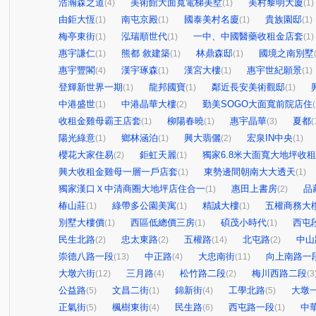
浩瀚森之道
美術館大面寬電梯美墅
美村黎明大廈
(4)
(1)
(1)
由鉅大恆
南屯京殿
國泰美村名廈
貴族園邸
(1)
(1)
(1)
(1)
梅亭東街
泓瑞順世代
一中、中國醫藥收租金店套
(1)
(1)
(1)
惠宇謙仁
熊都 敘建築
林鼎森邸
國境之南別墅
(1)
(1)
(1)
惠宇豐閣
漢宇琢森
漢宮大樓
惠宇世紀願景
(4)
(1)
(1)
(1)
登輝新世界一期
龍邦國寶
鄰近長安美術觀邸
(1)
(1)
(1)
中港盛世
中港晶華大樓
勤美SOGO大面寬前院店住
(1)
(2)
(
收租金雞母霸王店套
柳陽春曉
惠宇晶華
夏都
(1)
(1)
(3)
(
陽光綠意
鄉林涵泊
興大翡儷
宏泉IN中央
(1)
(1)
(2)
(1)
櫻花大家住易
鉅虹天麗
獨家6.8米大面寬大地坪收
(2)
(1)
興大收租金雞母一層一戶店套
東勢邊間朝南大大透天
(1)
(1)
獨家漢口Ｘ中清商圈大地坪店住合一
惠田上書房
品
(1)
(2)
椿山莊
綠帶多公園美寓
精誠大樓
五權商務大
(1)
(1)
(1)
別墅大樓價
西區低總價三房
碩茂小時代
西屯
(1)
(1)
(1)
民生北路
忠太東路
五權路
北屯路
中山
(2)
(2)
(14)
(2)
崇德八路一段
中正路
大忠南街
向上南路一
(13)
(4)
(11)
大墩六街
三月路
松竹路二段
梅川西路二段
(12)
(4)
(2)
(3
公益路
文昌二街
錦新街
工學北路
大墩
(5)
(1)
(4)
(5)
正氣街
楓樹東街
民生路
西屯路一段
中
(5)
(4)
(6)
(1)