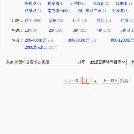
學府路
福星路
五權路
旱溪街
錦華街
(2)
(1)
(1)
(2)
(1)
精誠路
南屯路一段
柳川東路二段
仁友巷
(1)
(1)
(1)
(1)
用途：
住宅
套房
店面
辦公
住辦
(889)
(38)
(68)
(15)
(2)
格局：
1房
2房
3房
4房
5房以
(79)
(165)
(321)
(173)
售金：
200-400萬元
400-800萬元
800-1200萬
(28)
(51)
2000萬元以上
(517)
共有
18
個符合要求的房屋
排序：
上一頁
1
2
下一頁
到第