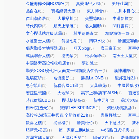
久盛海德公園NO2家+
真愛逢甲大樓
美好莊園
(2)
(4)
(1)
品自在Ⅱ
寶裕經貿大廈
東方博舍
九川木目心
(1)
(1)
(1)
(1
仁山潮尚居
大耀樂川
寶璽綠邸
中港新歡
(1)
(1)
(2)
(2)
時代四季
順天上環滙
名人園邸
閱好書房
(2)
(1)
(1)
(1)
文心櫻花站超級店霸
赫里翁傳奇
精銳海德一號
(1)
(2)
(2)
水蓮爵士大樓
傳世七期
四季水悅.
勝麗交響曲
(1)
(1)
(4)
獨家勤美大地坪透店
順天blog
廣三帝王
富宇
(1)
(5)
(6)
萬福聯合大樓
德光聚
松承領峰
南天王大廈
(2)
(2)
(4)
(3)
中國醫旁高投報收租店套
夢幻誠
(1)
(2)
勤美SOGO旁七米大面寬一樓前院店住合一
漢神洲際
(1)
(1)
泓瑞恆昕
名流園邸
勝美La ONE
龍邦登峰21
(3)
(1)
(1)
(1
惠宇覞山
新聯合國C1區
大葉學苑
中國醫藥收
(1)
(2)
(1)
宏亞里想國
大地球
惠宇上和/惠宇WISH
百達
(1)
(2)
(1)
時代廣場CBD
櫻花恰恰好
新中元年
蘇活大街
(1)
(2)
(2)
(
樹禾院(透天)
寶輝THE SPRINGS
鴻邑璞樹謙里
(3)
(1)
(1)
高投報.湖濱三井秀泰.全新收租21套
豐邑椰城
富宇
(1)
(1)
歡喜之樓
兆登櫻
勝美松竹
天下意匠
鄉
(1)
(1)
(1)
(2)
崝新元-公寓
第一家庭二期A棟
中清路日式洋房
(1)
(2)
(1)
哲園方邸大廈
天津和氏璧
陽光之邑
浩瀚湖濱
(3)
(1)
(1)