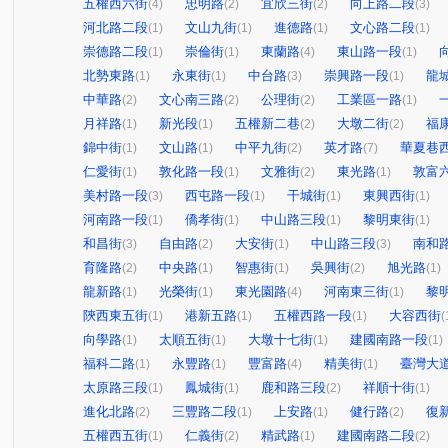
五權西六街
忠明路
宜欣三街
向上路二段
(4)
(2)
(2)
(3)
河北路二段
文山九街
進德路
文心路二段
(1)
(1)
(1)
(1)
崇德路二段
崇倫街
東蘭路
東山路一段
(1)
(1)
(4)
(1)
北勢東路
永東街
中台路
崇興路一段
龍
(1)
(1)
(3)
(1)
中華路
文心南三路
公理街
工業區一路
(2)
(2)
(2)
(1)
月祥路
新光段
五權新二巷
大墩二街
福
(1)
(1)
(2)
(2)
錦中街
文山路
中平九街
英才路
華夏巷
(1)
(1)
(2)
(7)
仁愛街
敦化路一段
文雅街
東光路
敦富
(1)
(1)
(2)
(1)
美村路一段
西屯路一段
干城街
東興西街
(3)
(1)
(1)
(1)
河南路一段
僑孝街
中山路三段
黎明東街
(1)
(1)
(1)
(1)
和昌街
自由路
大安街
中山路三段
南和
(3)
(2)
(1)
(3)
育隆路
中央路
智惠街
吳興街
旭光路
(2)
(1)
(1)
(2)
(1)
龍新路
光榮街
東光園路
河南東三街
黎
(1)
(1)
(4)
(1)
陝西東五街
港新五路
五權西路一段
大容西街
(1)
(1)
(1)
(
向學路
太順五街
大墩十七街
建國南路一段
(1)
(1)
(1)
(1)
福科二路
永豐路
豐富路
精美街
臺灣大
(1)
(1)
(4)
(1)
太原路三段
鳳城街
鹿和路三段
祥順十街
(1)
(1)
(2)
(1)
進化北路
三豐路二段
上安路
健行路
復
(2)
(1)
(1)
(2)
五權西五街
仁義街
精武路
建國南路二段
(1)
(2)
(1)
(2)