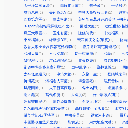
太平洋皇家廣場
華爾街天廈
孩子國
一品居
(1)
(1)
(1)
(3)
城市凰家
美術館老宅
中興大高投報五套
興富
(1)
(1)
(1)
巴黎第六區
華太松庭
美術館百萬改造絕美老宅朝南
(2)
(4)
lalaport高投報電梯收租21套
園道大廈
微笑世紀-柏
(1)
(2)
廣三大帝國
玉京名廈
賺錢時代
中港福家
(2)
(1)
(2)
(1)
來來福神
綠華濃D區
宏亞科境之南(華廈)
德吉
(2)
(1)
(1)
教育大學全新高投報電梯透套
臨路透店南屯捷運宅
(1)
(1)
和楓大廈
文心櫻花
錦中街華廈
和慕
公
(1)
(1)
(1)
(1)
聚悅澄心
津茂過院來
勝美樹廈
國泰御博苑
(2)
(1)
(3)
(4)
衛道中學臨路車庫別墅
惠宇凱悅
鄉林凱悅
國
(1)
(7)
(1)
太平低總透天
中清大第
永聚一生
登陽城之華
(1)
(1)
(1)
(
御博苑
鴻福名人華廈
博愛國宅
理想貴族
(3)
(1)
(1)
(1)
世紀圖騰
太平新高商場
傑出名門
達麗晶漾
(1)
(1)
(1)
(2)
隱大藴
當代名廈
大國度
台中親家八期
(3)
(1)
(2)
(1)
浩瀚豐世紀
龍邦綠園道
全友天池
中國醫藥高
(3)
(1)
(2)
九米面寬美術館電梯美墅
高投報收租金店套
勤益科
(1)
(1)
微笑世紀-四季特區
中央帝景
親家河南道
羅丹
(2)
(1)
(1)
中國醫收租透天套房
龍貴族
東大地產大樓
樂
(1)
(1)
(1)