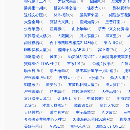
櫻花孩子王2
大城大英國
全國派
狀元甲天
(13)
(10)
(4)
勝美術一期
櫻花科博之櫻
佳泰大方
鄉林夏都
(6)
(5)
(1)
(
遠雄文心匯
林鼎樸御
勝美新東區
鉅陞敦富花
(3)
(5)
(3)
大愛金川
寶裕大東興
國聚知青
皇普莊園
(1)
(1)
(2)
(2)
永春華廈
星境界
向上年年
順天中來文化廣場
(1)
(3)
(3)
(
東興陽光大樓
大觀園
興大翡儷
得來墅
(2)
(2)
(7)
(2)
鉅虹樸石
台中市西區五權路2-143號
東方博舍
(4)
(1)
(3)
聯聚保和大廈
裕國綠大地AB區
寓上逢甲
文
(4)
(12)
(4)
加洲陽光
國美
勤美誠品美術館．大面寬電梯雙車美
(1)
(4)
寶輝SKY TOWER
市政101
泓瑞拉拉漾
百達
(11)
(3)
(5)
順天科博
順天蘊華
勤美草悟道第一排店霸
捷
(1)
(3)
(1)
澄亦實築-澄玥
勝美La one
日光郡
蘇活大街
(2)
(4)
(3)
(5)
御墅家
勝美欣
賽茵斯林園大廈
成大寶仁
(3)
(1)
(2)
(4)
澄亦實築
勝美誠
精銳臻未來
大任品謙
(1)
(6)
(1)
(4)
富旺國美天藏
金逢甲店面
中國醫收租
湖濱1
(1)
(1)
(1)
原築
櫻花大櫻國3
城市遠見
龍邦大第
磐
(1)
(4)
(8)
(2)
大膳哲哲
喬立圓容
惠宇晶華
園之廈
三
(7)
(5)
(2)
(1)
傑聯洛克斐勒中心大樓
久盛海德公園NO2家+
真愛
(1)
(2)
美好莊園
VVS1
富宇禾沐
精銳SKY ONE
(1)
(3)
(2)
(1)