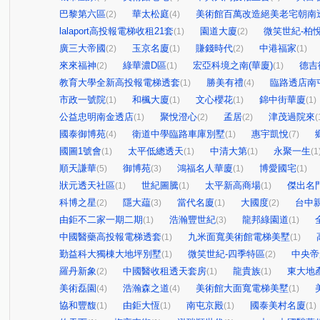
巴黎第六區
華太松庭
美術館百萬改造絕美老宅朝南
(2)
(4)
lalaport高投報電梯收租21套
園道大廈
微笑世紀-柏
(1)
(2)
廣三大帝國
玉京名廈
賺錢時代
中港福家
(2)
(1)
(2)
(1)
來來福神
綠華濃D區
宏亞科境之南(華廈)
德吉
(2)
(1)
(1)
教育大學全新高投報電梯透套
勝美有禮
臨路透店南
(1)
(4)
市政一號院
和楓大廈
文心櫻花
錦中街華廈
(1)
(1)
(1)
(1)
公益忠明南金透店
聚悅澄心
孟居
津茂過院來
(1)
(2)
(2)
(
國泰御博苑
衛道中學臨路車庫別墅
惠宇凱悅
(4)
(1)
(7)
國圖1號會
太平低總透天
中清大第
永聚一生
(1)
(1)
(1)
(1
順天謙華
御博苑
鴻福名人華廈
博愛國宅
(5)
(3)
(1)
(1)
狀元透天社區
世紀圖騰
太平新高商場
傑出名
(1)
(1)
(1)
科博之星
隱大藴
當代名廈
大國度
台中
(2)
(3)
(1)
(2)
由鉅不二家一期二期
浩瀚豐世紀
龍邦綠園道
(1)
(3)
(1)
中國醫藥高投報電梯透套
九米面寬美術館電梯美墅
(1)
(1)
勤益科大獨棟大地坪別墅
微笑世紀-四季特區
中央帝
(1)
(2)
羅丹新象
中國醫收租透天套房
龍貴族
東大地
(2)
(1)
(1)
美術磊園
浩瀚森之道
美術館大面寬電梯美墅
(4)
(4)
(1)
協和豐馥
由鉅大恆
南屯京殿
國泰美村名廈
(1)
(1)
(1)
(1)