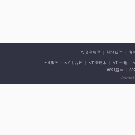
投資者專區
關於我們
廣
591租屋
591中古屋
591新建案
591土地
8891新車
88
Copyrigh