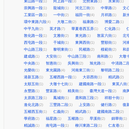
東山路一段
向上路一段
北勢東路
永東街
(1)
(3)
(1)
(1)
崇興路一段
龍城街
河北三街
中華路
文
(1)
(1)
(3)
(2)
工業區一路
一中街
福田一街
月祥路
新
(1)
(2)
(4)
(1)
環中東路六段
大墩二街
福康路
博愛二路
(4)
(2)
(2)
(1)
中平九街
英才路
華夏巷西五弄
仁化路
(2)
(7)
(1)
(1)
敦化路一段
文雅街
東光路
敦富六街
北
(1)
(2)
(1)
(1)
西屯路一段
干城街
東興西街
豐順街
河
(1)
(1)
(1)
(1)
中山路三段
黎明東街
民權路
模範街
和
(1)
(1)
(2)
(2)
建成路
大安街
中山路三段
南和路
大墩
(1)
(1)
(3)
(1)
中央路
智惠街
吳興街
旭光路
中清路二
(1)
(1)
(2)
(1)
光榮街
東光園路
河南東三街
黎明路二段
(1)
(4)
(1)
(1)
港新五路
五權西路一段
大容西街
精武路
(1)
(1)
(1)
(2)
太順五街
大墩十七街
建國南路一段
東英八街
(1)
(1)
(1)
(
永豐路
豐富路
精美街
臺灣大道一段
南
(1)
(4)
(1)
(2)
太原路三段
鳳城街
鹿和路三段
祥順十街
(1)
(1)
(2)
(1)
進化北路
三豐路二段
上安路
健行路
復
(2)
(1)
(1)
(2)
五權西五街
仁義街
精武路
建國南路二段
(1)
(2)
(1)
(2)
學府路
福星路
五權路
旱溪街
錦華街
(2)
(1)
(1)
(2)
(1)
精誠路
南屯路一段
柳川東路二段
仁友巷
(1)
(1)
(1)
(1)