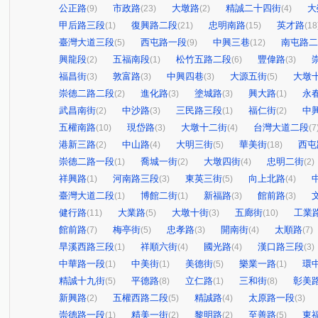
公正路
市政路
大墩路
精誠二十四街
大
(9)
(23)
(2)
(4)
甲后路三段
復興路二段
忠明南路
英才路
(1)
(21)
(15)
(18
臺灣大道三段
西屯路一段
中興三巷
南屯路二
(5)
(9)
(12)
興龍段
五福南段
松竹五路二段
豐偉路
(2)
(1)
(6)
(3)
福昌街
敦富路
中興四巷
大源五街
大墩
(3)
(3)
(3)
(5)
崇德二路二段
進化路
塗城路
興大路
永
(2)
(3)
(3)
(1)
武昌南街
中沙路
三民路三段
福仁街
中
(2)
(3)
(1)
(2)
五權南路
現岱路
大墩十二街
台灣大道二段
(10)
(3)
(4)
(7
港新三路
中山路
大明三街
華美街
西屯
(2)
(4)
(5)
(18)
崇德二路一段
喬城一街
大墩四街
忠明二街
(1)
(2)
(4)
(2)
祥興路
河南路三段
東英三街
向上北路
(1)
(3)
(5)
(4)
臺灣大道二段
博館二街
新福路
館前路
(1)
(1)
(3)
(3)
健行路
大業路
大墩十街
五廊街
工業
(11)
(5)
(3)
(10)
館前路
梅亭街
忠孝路
開南街
太順路
(7)
(5)
(3)
(4)
(7)
旱溪西路三段
祥順六街
國光路
漢口路三段
(1)
(4)
(4)
(3)
中華路一段
中美街
美德街
樂業一路
環
(1)
(1)
(5)
(1)
精誠十九街
平德路
立仁路
三和街
彰美
(5)
(8)
(1)
(8)
新興路
五權西路二段
精誠路
太原路一段
(2)
(5)
(4)
(3)
崇德路一段
精美一街
黎明路
至善路
東
(1)
(2)
(2)
(5)