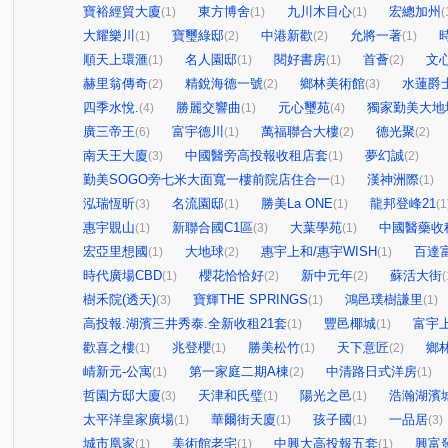
寶裕經貿大廈
東方博舍
九川木目心
宏總加州
(1)
(1)
(1)
(
大耀樂川
寶璽綠邸
中港新歡
允將一著
(1)
(2)
(2)
(1)
順天上環滙
名人園邸
閱好書房
首薈
文
(1)
(1)
(1)
(2)
赫里翁傳奇
精銳海德一號
鄉林美術館
水蓮爵
(2)
(2)
(3)
四季水悅.
勝麗交響曲
元心璽苑
獨家勤美大地
(4)
(1)
(4)
廣三帝王
富宇德川
萬福聯合大樓
德光聚
(6)
(1)
(2)
(2)
南天王大廈
中國醫旁高投報收租店套
夢幻誠
(3)
(1)
(2)
勤美SOGO旁七米大面寬一樓前院店住合一
漢神洲際
(1)
(1)
泓瑞恆昕
名流園邸
勝美La ONE
龍邦登峰21
(3)
(1)
(1)
(1
惠宇覞山
新聯合國C1區
大葉學苑
中國醫藥收
(1)
(3)
(1)
宏亞里想國
大地球
惠宇上和/惠宇WISH
百達
(1)
(2)
(1)
時代廣場CBD
櫻花恰恰好
新中元年
蘇活大街
(1)
(2)
(2)
(
樹禾院(透天)
寶輝THE SPRINGS
鴻邑璞樹謙里
(3)
(1)
(1)
高投報.湖濱三井秀泰.全新收租21套
豐邑椰城
富宇
(1)
(1)
歡喜之樓
兆登櫻
勝美松竹
天下意匠
鄉
(1)
(1)
(1)
(2)
崝新元-公寓
第一家庭二期A棟
中清路日式洋房
(1)
(2)
(1)
哲園方邸大廈
天津和氏璧
陽光之邑
浩瀚湖濱
(3)
(1)
(1)
太平洋皇家廣場
華爾街天廈
孩子國
一品居
(1)
(1)
(1)
(3)
城市凰家
美術館老宅
中興大高投報五套
興富
(1)
(1)
(1)