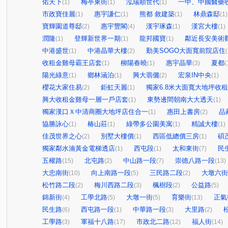
佑天下
梅亭東街
泓瑞順世代
一中、中國醫藥
(1)
(1)
(1)
市政寶佳麗
惠宇謙仁
熊都 敘建築
林鼎森邸
(1)
(1)
(1)
(1)
寶輝園道尊邸
惠宇豐閣
漢宇琢森
漢宮大樓
(2)
(4)
(1)
(1)
潤隆
登輝新世界一期
龍邦國寶
鄰近長安美術
(1)
(1)
(1)
中港盛世
中港晶華大樓
勤美SOGO大面寬前院店住
(1)
(2)
(
收租金雞母霸王店套
柳陽春曉
惠宇晶華
夏都
(1)
(1)
(3)
(
陽光綠意
鄉林涵泊
興大翡儷
宏泉IN中央
(1)
(1)
(2)
(1)
櫻花大家住易
鉅虹天麗
獨家6.8米大面寬大地坪收
(2)
(1)
興大收租金雞母一層一戶店套
東勢邊間朝南大大透天
(1)
(1)
獨家漢口Ｘ中清商圈大地坪店住合一
惠田上書房
品
(1)
(2)
協勝詠心
椿山莊
綠帶多公園美寓
精誠大樓
(1)
(1)
(1)
(1)
佳茂世界之心
別墅大樓價
西區低總價三房
碩
(2)
(1)
(1)
獨家鄰水湳黃金電梯透店
西屯段
太和東街
民
(1)
(1)
(7)
五權路
北屯路
中山路一段
崇德八路一段
(15)
(2)
(7)
(13)
大忠南街
向上南路一段
三民路二段
大墩六街
(10)
(5)
(2)
松竹路二段
梅川西路二段
楓樹段
公益路
(2)
(3)
(2)
(5)
錦新街
工學北路
大墩一街
育樂街
正氣
(4)
(5)
(5)
(13)
民生路
西屯路一段
中華路一段
大里路
(6)
(1)
(3)
(2)
工學路
軍福十八路
市政北二路
福人街
(3)
(17)
(12)
(14)