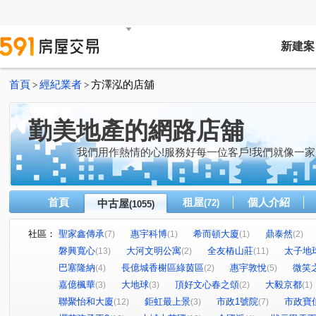
新建案
首頁
經紀業者
方澤泓的店舖
>
>
勤美地產的網路店舖
我們用作熱情的心!服務好每一位客戶!我們就像一家
首頁
租屋
個人介紹
中古屋
(72)
(1055)
社區：
聖家鑫傳承
惠宇科博
希而頓大廈
鼎泰然
(7)
(1)
(1)
(2)
磐興寬心
大河文明公寓
全友樁山莊
太子地
(13)
(2)
(11)
巴塞隆納
長億城香榭區綠茵區
惠宇敦悅
微笑
(4)
(2)
(5)
嘉億楓華
大地球
頂好文心春之頌
大毅京都
(3)
(3)
(2)
(1)
聯聚怡和大廈
鉅虹最上景
市政1號院
市政寶
(12)
(3)
(7)