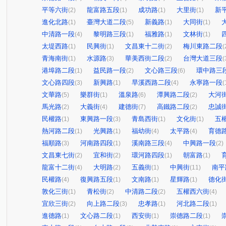
平等六街
龍富路五段
成功路
大里街
新
(2)
(1)
(1)
(1)
進化北路
臺灣大道二段
新義路
大同街
(1)
(5)
(1)
(1)
中清路一段
黎明路三段
福雅路
文林街
(4)
(1)
(1)
(1)
太堤西路
民興街
文昌東十二街
梅川東路二段
(1)
(1)
(2)
(
青海南街
水源路
華美西街二段
台灣大道三段
(1)
(3)
(2)
(
港埠路二段
益民路一段
文心路三段
環中路三
(1)
(2)
(6)
文心路四段
新興路
旱溪西路二段
永寧路一段
(3)
(1)
(4)
(
文華路
樂群街
溫泉路
潭興路二段
大河
(5)
(1)
(6)
(2)
馬光路
大義街
建德街
高鐵路二段
忠誠
(2)
(4)
(7)
(2)
民權路
東興路一段
青島西街
文化街
五
(1)
(3)
(1)
(1)
熱河路二段
光興路
福幼街
太平路
育德
(1)
(1)
(4)
(4)
福順路
河南路四段
溪南路三段
中興路一段
(3)
(1)
(4)
(2)
文昌東七街
宜和街
環河路四段
朝富路
(2)
(2)
(1)
(1)
龍富十二街
大明路
五義街
中興街
南平
(4)
(2)
(1)
(11)
民權路
復興路五段
文南路
星輝路
德化
(4)
(1)
(1)
(1)
敦化三街
青松街
中清路二段
五權西六街
(1)
(2)
(2)
(4)
宜欣三街
向上路二段
忠孝路
河北路二段
(2)
(3)
(1)
(1)
進德路
文心路二段
西安街
崇德路二段
(1)
(1)
(1)
(1)