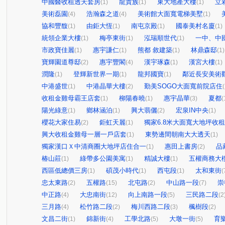
中國醫收租透天套房
龍貴族
東大地產大樓
立
(1)
(1)
(1)
美術磊園
浩瀚森之道
美術館大面寬電梯美墅
(4)
(4)
(1)
協和豐馥
由鉅大恆
南屯京殿
國泰美村名廈
(1)
(1)
(1)
(1)
統領企業大樓
梅亭東街
泓瑞順世代
一中、中
(1)
(1)
(1)
市政寶佳麗
惠宇謙仁
熊都 敘建築
林鼎森邸
(1)
(1)
(1)
(1)
寶輝園道尊邸
惠宇豐閣
漢宇琢森
漢宮大樓
(2)
(4)
(1)
(1)
潤隆
登輝新世界一期
龍邦國寶
鄰近長安美術
(1)
(1)
(1)
中港盛世
中港晶華大樓
勤美SOGO大面寬前院店住
(1)
(2)
(
收租金雞母霸王店套
柳陽春曉
惠宇晶華
夏都
(1)
(1)
(3)
(
陽光綠意
鄉林涵泊
興大翡儷
宏泉IN中央
(1)
(1)
(2)
(1)
櫻花大家住易
鉅虹天麗
獨家6.8米大面寬大地坪收
(2)
(1)
興大收租金雞母一層一戶店套
東勢邊間朝南大大透天
(1)
(1)
獨家漢口Ｘ中清商圈大地坪店住合一
惠田上書房
品
(1)
(2)
椿山莊
綠帶多公園美寓
精誠大樓
五權商務大
(1)
(1)
(1)
西區低總價三房
碩茂小時代
西屯段
太和東街
(1)
(1)
(1)
(
忠太東路
五權路
北屯路
中山路一段
崇
(2)
(15)
(2)
(7)
中正路
大忠南街
向上南路一段
三民路二段
(4)
(12)
(5)
(2
三月路
松竹路二段
梅川西路二段
楓樹段
(4)
(2)
(3)
(2)
文昌二街
錦新街
工學北路
大墩一街
育
(1)
(4)
(5)
(5)