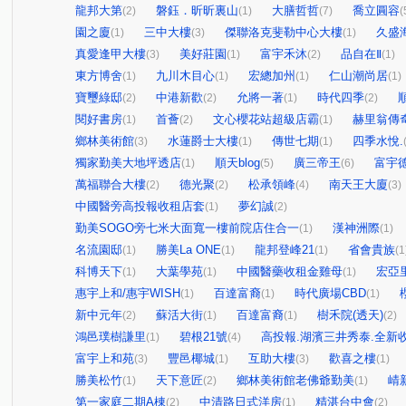
龍邦大第
磐鈺．昕昕裏山
大膳哲哲
喬立圓容
(2)
(1)
(7)
(
園之廈
三中大樓
傑聯洛克斐勒中心大樓
久盛
(1)
(3)
(1)
真愛逢甲大樓
美好莊園
富宇禾沐
品自在Ⅱ
(3)
(1)
(2)
(1)
東方博舍
九川木目心
宏總加州
仁山潮尚居
(1)
(1)
(1)
(1)
寶璽綠邸
中港新歡
允將一著
時代四季
(2)
(2)
(1)
(2)
閱好書房
首薈
文心櫻花站超級店霸
赫里翁傳
(1)
(2)
(1)
鄉林美術館
水蓮爵士大樓
傳世七期
四季水悅.
(3)
(1)
(1)
獨家勤美大地坪透店
順天blog
廣三帝王
富宇
(1)
(5)
(6)
萬福聯合大樓
德光聚
松承領峰
南天王大廈
(2)
(2)
(4)
(3)
中國醫旁高投報收租店套
夢幻誠
(1)
(2)
勤美SOGO旁七米大面寬一樓前院店住合一
漢神洲際
(1)
(1)
名流園邸
勝美La ONE
龍邦登峰21
省會貴族
(1)
(1)
(1)
(1
科博天下
大葉學苑
中國醫藥收租金雞母
宏亞
(1)
(1)
(1)
惠宇上和/惠宇WISH
百達富裔
時代廣場CBD
(1)
(1)
(1)
新中元年
蘇活大街
百達富裔
樹禾院(透天)
(2)
(1)
(1)
(2)
鴻邑璞樹謙里
碧根21號
高投報.湖濱三井秀泰.全新收
(1)
(4)
富宇上和苑
豐邑椰城
互助大樓
歡喜之樓
(3)
(1)
(3)
(1)
勝美松竹
天下意匠
鄉林美術館老佛爺勤美
崝
(1)
(2)
(1)
第一家庭二期A棟
中清路日式洋房
精湛台中會
(2)
(1)
(2)