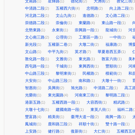
文南路
星輝路
德化街
大洲街
敦化三街
(1)
(1)
(2)
(2)
(
中清路二段
五權西六街
忠明路
向上路二段
(2)
(4)
(2)
(3)
河北路二段
文山九街
進德路
文心路二段
(1)
(1)
(1)
(1)
崇德路二段
崇倫街
東蘭路
東山路一段
(1)
(1)
(4)
(1)
北勢東路
永東街
崇興路一段
龍城街
河
(1)
(1)
(1)
(1)
文心南三路
公理街
工業區一路
一中街
(2)
(2)
(1)
(2)
新光段
五權新二巷
大墩二街
福康路
博
(1)
(2)
(2)
(2)
文山路
中平九街
英才路
華夏巷西五弄
(1)
(2)
(7)
(1)
敦化路一段
文雅街
東光路
敦富六街
美
(1)
(2)
(1)
(1)
西屯路一段
干城街
東興西街
豐順街
河
(1)
(1)
(1)
(1)
中山路三段
黎明東街
民權路
模範街
和
(1)
(1)
(2)
(2)
大安街
中山路三段
南和路
大墩十一街
(1)
(3)
(1)
(2)
智惠街
吳興街
旭光路
中清路二段
高工
(1)
(2)
(1)
(1)
光榮街
東光園路
河南東三街
黎明路二段
(1)
(4)
(1)
(1)
港新五路
五權西路一段
大容西街
精武路
(1)
(1)
(1)
(2)
大墩十七街
建國南路一段
東英八街
福科二路
(1)
(1)
(1)
(
豐富路
精美街
臺灣大道一段
南興一路
(4)
(1)
(2)
(1)
鳳城街
鹿和路三段
祥順十街
雙十路一段
(1)
(2)
(1)
(1)
上安路
健行路
復新街
大仁街
五權西五
(1)
(2)
(1)
(1)