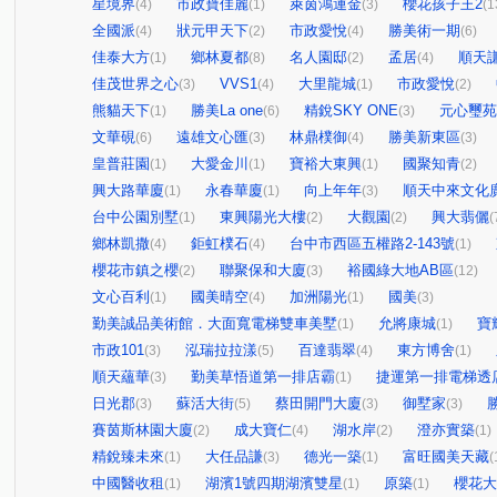
星境界
市政寶佳麗
萊茵鴻運金
櫻花孩子王2
(4)
(1)
(3)
(1
全國派
狀元甲天下
市政愛悅
勝美術一期
(4)
(2)
(4)
(6)
佳泰大方
鄉林夏都
名人園邸
孟居
順天
(1)
(8)
(2)
(4)
佳茂世界之心
VVS1
大里龍城
市政愛悅
(3)
(4)
(1)
(2)
熊貓天下
勝美La one
精銳SKY ONE
元心璽苑
(1)
(6)
(3)
文華硯
遠雄文心匯
林鼎樸御
勝美新東區
(6)
(3)
(4)
(3)
皇普莊園
大愛金川
寶裕大東興
國聚知青
(1)
(1)
(1)
(2)
興大路華廈
永春華廈
向上年年
順天中來文化
(1)
(1)
(3)
台中公園別墅
東興陽光大樓
大觀園
興大翡儷
(1)
(2)
(2)
(
鄉林凱撒
鉅虹樸石
台中市西區五權路2-143號
(4)
(4)
(1)
櫻花市鎮之櫻
聯聚保和大廈
裕國綠大地AB區
(2)
(3)
(12)
文心百利
國美晴空
加洲陽光
國美
(1)
(4)
(1)
(3)
勤美誠品美術館．大面寬電梯雙車美墅
允將康城
寶
(1)
(1)
市政101
泓瑞拉拉漾
百達翡翠
東方博舍
(3)
(5)
(4)
(1)
順天蘊華
勤美草悟道第一排店霸
捷運第一排電梯透
(3)
(1)
日光郡
蘇活大街
蔡田開門大廈
御墅家
(3)
(5)
(3)
(3)
賽茵斯林園大廈
成大寶仁
湖水岸
澄亦實築
(2)
(4)
(2)
(1)
精銳臻未來
大任品謙
德光一築
富旺國美天藏
(1)
(3)
(1)
(
中國醫收租
湖濱1號四期湖濱雙星
原築
櫻花大
(1)
(1)
(1)