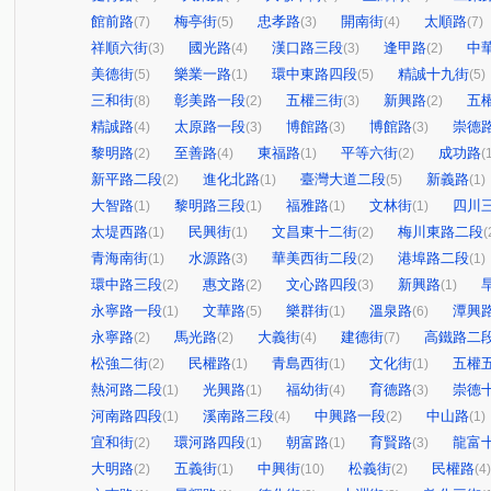
館前路
梅亭街
忠孝路
開南街
太順路
(7)
(5)
(3)
(4)
(7)
祥順六街
國光路
漢口路三段
逢甲路
中
(3)
(4)
(3)
(2)
美德街
樂業一路
環中東路四段
精誠十九街
(5)
(1)
(5)
(5)
三和街
彰美路一段
五權三街
新興路
五
(8)
(2)
(3)
(2)
精誠路
太原路一段
博館路
博館路
崇德
(4)
(3)
(3)
(3)
黎明路
至善路
東福路
平等六街
成功路
(2)
(4)
(1)
(2)
(
新平路二段
進化北路
臺灣大道二段
新義路
(2)
(1)
(5)
(1)
大智路
黎明路三段
福雅路
文林街
四川
(1)
(1)
(1)
(1)
太堤西路
民興街
文昌東十二街
梅川東路二段
(1)
(1)
(2)
(
青海南街
水源路
華美西街二段
港埠路二段
(1)
(3)
(2)
(1)
環中路三段
惠文路
文心路四段
新興路
(2)
(2)
(3)
(1)
永寧路一段
文華路
樂群街
溫泉路
潭興
(1)
(5)
(1)
(6)
永寧路
馬光路
大義街
建德街
高鐵路二
(2)
(2)
(4)
(7)
松強二街
民權路
青島西街
文化街
五權
(2)
(1)
(1)
(1)
熱河路二段
光興路
福幼街
育德路
崇德
(1)
(1)
(4)
(3)
河南路四段
溪南路三段
中興路一段
中山路
(1)
(4)
(2)
(1)
宜和街
環河路四段
朝富路
育賢路
龍富
(2)
(1)
(1)
(3)
大明路
五義街
中興街
松義街
民權路
(2)
(1)
(10)
(2)
(4)