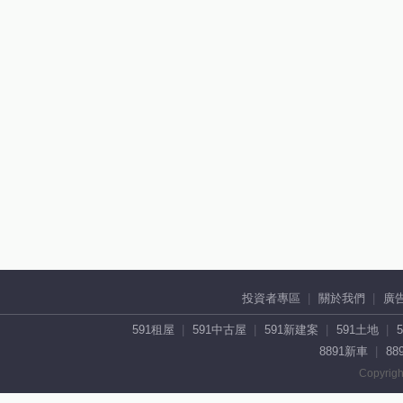
投資者專區
關於我們
廣
591租屋
591中古屋
591新建案
591土地
8891新車
88
Copyrigh