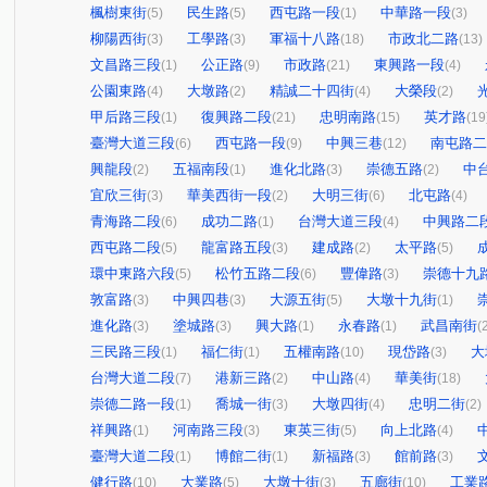
楓樹東街
民生路
西屯路一段
中華路一段
(5)
(5)
(1)
(3)
柳陽西街
工學路
軍福十八路
市政北二路
(3)
(3)
(18)
(13)
文昌路三段
公正路
市政路
東興路一段
(1)
(9)
(21)
(4)
公園東路
大墩路
精誠二十四街
大榮段
(4)
(2)
(4)
(2)
甲后路三段
復興路二段
忠明南路
英才路
(1)
(21)
(15)
(19
臺灣大道三段
西屯路一段
中興三巷
南屯路二
(6)
(9)
(12)
興龍段
五福南段
進化北路
崇德五路
中
(2)
(1)
(3)
(2)
宜欣三街
華美西街一段
大明三街
北屯路
(3)
(2)
(6)
(4)
青海路二段
成功二路
台灣大道三段
中興路二
(6)
(1)
(4)
西屯路二段
龍富路五段
建成路
太平路
(5)
(3)
(2)
(5)
環中東路六段
松竹五路二段
豐偉路
崇德十九
(5)
(6)
(3)
敦富路
中興四巷
大源五街
大墩十九街
(3)
(3)
(5)
(1)
進化路
塗城路
興大路
永春路
武昌南街
(3)
(3)
(1)
(1)
(
三民路三段
福仁街
五權南路
現岱路
大
(1)
(1)
(10)
(3)
台灣大道二段
港新三路
中山路
華美街
(7)
(2)
(4)
(18)
崇德二路一段
喬城一街
大墩四街
忠明二街
(1)
(3)
(4)
(2)
祥興路
河南路三段
東英三街
向上北路
(1)
(3)
(5)
(4)
臺灣大道二段
博館二街
新福路
館前路
(1)
(1)
(3)
(3)
健行路
大業路
大墩十街
五廊街
工業
(10)
(5)
(3)
(10)