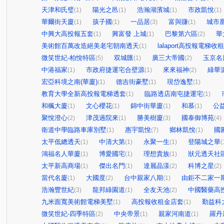
天津和氏璧
陽光之邑
浩瀚湖濱城
市政凱悅
(1)
(1)
(1)
(1)
華爾街天廈
孩子國
一品居
富與賺
城市
(1)
(1)
(3)
(1)
中興大高投報五套
興富發 上城
巴黎第六區
華
(1)
(1)
(2)
美術館百萬改造絕美老宅朝南透天
lalaport高投報電梯收
(1)
微笑世紀-柏悅特區
双城匯
廣三大帝國
玉京名
(5)
(1)
(2)
中港福家
市政府捷運宅合壁源
來來福神
綠華
(1)
(1)
(2)
宏亞科境之南(華廈)
德吉街豪墅
現岱逸墅
(1)
(1)
(1)
教育大學全新高投報電梯透套
臨路透店南屯捷運宅
(1)
(1)
和楓大廈
文心櫻花
錦中街華廈
和慕
公
(1)
(1)
(1)
(1)
聚悅澄心
津茂過院來
勝美樹廈
國泰御博苑
(2)
(1)
(3)
(4)
衛道中學臨路車庫別墅
惠宇凱悅
鄉林凱悅
國
(1)
(7)
(1)
太平低總透天
中清大第
永聚一生
登陽城之華
(1)
(1)
(1)
(
鴻福名人華廈
博愛國宅
理想貴族
狀元透天社
(1)
(1)
(1)
太平新高商場
傑出名門
達麗晶漾
科博之星
(1)
(1)
(2)
(2)
當代名廈
大國度
台中親家八期
由鉅不二家一
(1)
(2)
(1)
浩瀚豐世紀
龍邦綠園道
全友天池
中國醫藥高
(3)
(1)
(2)
九米面寬美術館電梯美墅
高投報收租金店套
勤益科
(1)
(1)
微笑世紀-四季特區
中央帝景
親家河南道
羅丹
(2)
(1)
(1)