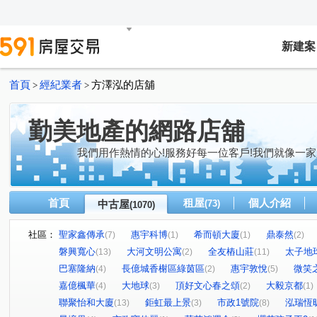
新建案
首頁
經紀業者
方澤泓的店舖
>
>
勤美地產的網路店舖
我們用作熱情的心!服務好每一位客戶!我們就像一家
首頁
租屋
個人介紹
中古屋
(73)
(1070)
社區：
聖家鑫傳承
惠宇科博
希而頓大廈
鼎泰然
(7)
(1)
(1)
(2)
磐興寬心
大河文明公寓
全友樁山莊
太子地
(13)
(2)
(11)
巴塞隆納
長億城香榭區綠茵區
惠宇敦悅
微笑
(4)
(2)
(5)
嘉億楓華
大地球
頂好文心春之頌
大毅京都
(4)
(3)
(2)
(1)
聯聚怡和大廈
鉅虹最上景
市政1號院
泓瑞恆
(13)
(3)
(8)