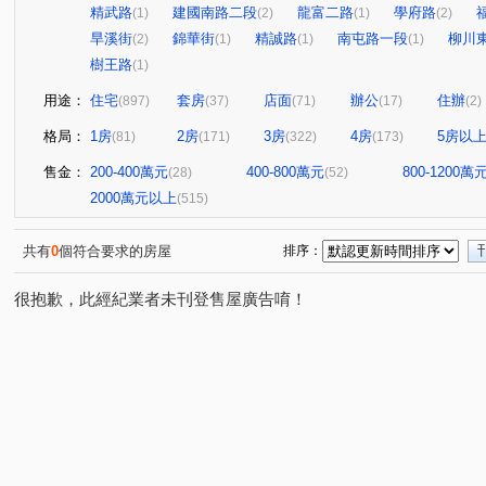
精武路
建國南路二段
龍富二路
學府路
(1)
(2)
(1)
(2)
旱溪街
錦華街
精誠路
南屯路一段
柳川
(2)
(1)
(1)
(1)
樹王路
(1)
用途：
住宅
套房
店面
辦公
住辦
(897)
(37)
(71)
(17)
(2)
格局：
1房
2房
3房
4房
5房以
(81)
(171)
(322)
(173)
售金：
200-400萬元
400-800萬元
800-1200萬
(28)
(52)
2000萬元以上
(515)
共有
0
個符合要求的房屋
排序：
很抱歉，此經紀業者未刊登售屋廣告唷！