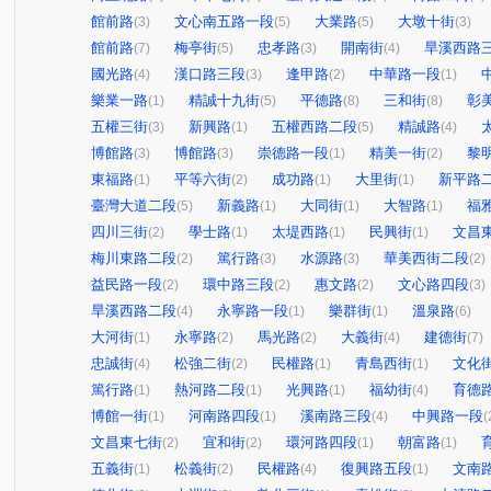
館前路
文心南五路一段
大業路
大墩十街
(3)
(5)
(5)
(3)
館前路
梅亭街
忠孝路
開南街
旱溪西路
(7)
(5)
(3)
(4)
國光路
漢口路三段
逢甲路
中華路一段
(4)
(3)
(2)
(1)
樂業一路
精誠十九街
平德路
三和街
彰
(1)
(5)
(8)
(8)
五權三街
新興路
五權西路二段
精誠路
(3)
(1)
(5)
(4)
博館路
博館路
崇德路一段
精美一街
黎
(3)
(3)
(1)
(2)
東福路
平等六街
成功路
大里街
新平路
(1)
(2)
(1)
(1)
臺灣大道二段
新義路
大同街
大智路
福
(5)
(1)
(1)
(1)
四川三街
學士路
太堤西路
民興街
文昌
(2)
(1)
(1)
(1)
梅川東路二段
篤行路
水源路
華美西街二段
(2)
(3)
(3)
(2)
益民路一段
環中路三段
惠文路
文心路四段
(2)
(2)
(2)
(3)
旱溪西路二段
永寧路一段
樂群街
溫泉路
(4)
(1)
(1)
(6)
大河街
永寧路
馬光路
大義街
建德街
(1)
(2)
(2)
(4)
(7)
忠誠街
松強二街
民權路
青島西街
文化
(4)
(2)
(1)
(1)
篤行路
熱河路二段
光興路
福幼街
育德
(1)
(1)
(1)
(4)
博館一街
河南路四段
溪南路三段
中興路一段
(1)
(1)
(4)
(
文昌東七街
宜和街
環河路四段
朝富路
(2)
(2)
(1)
(1)
五義街
松義街
民權路
復興路五段
文南
(1)
(2)
(4)
(1)