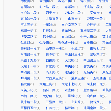
德化街
大洲街
敦化三街
青松街
中清路
(2)
(2)
(1)
(2)
忠明路
向上路二段
忠孝路
河北路二段
(2)
(3)
(1)
(1)
文心路二段
西安街
崇德路二段
崇倫街
(1)
(1)
(1)
(1)
東山路一段
北勢東路
永東街
崇興路一段
(1)
(1)
(1)
(1)
河北三街
中華路
文心南三路
公理街
工
(3)
(2)
(2)
(2)
福田一街
月祥路
新光段
五權新二巷
大
(4)
(1)
(1)
(2)
博愛二路
錦中街
文山路
中平九街
英才
(1)
(1)
(1)
(2)
仁化路
仁愛街
敦化路一段
文雅街
東光
(1)
(1)
(1)
(2)
美村路一段
西屯路一段
干城街
東興西街
(3)
(1)
(1)
(1)
河南路一段
僑孝街
中山路三段
黎明東街
(1)
(1)
(1)
(1)
崇德十九路
自由路
大安街
中山路三段
(2)
(2)
(1)
(3)
大墩十一街
育隆路
中央路
智惠街
吳興
(2)
(2)
(1)
(1)
中清路二段
高工路
龍新路
光榮街
東光
(1)
(1)
(1)
(1)
黎明路二段
陝西東五街
港新五路
五權西路一
(1)
(1)
(1)
精武路
太順五街
大墩十七街
向上路一段
(1)
(1)
(1)
(1)
東英八街
福科二路
永豐路
豐富路
精美
(1)
(1)
(1)
(4)
南興一路
太原路三段
鳳城街
鹿和路三段
(1)
(1)
(1)
(2)
雙十路一段
三豐路二段
上安路
健行路
(1)
(1)
(1)
(2)
五權西五街
仁義街
精武路
建國南路二段
(1)
(2)
(1)
(2)