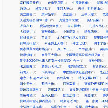
富旺國美天藏
金逢甲店面
中國醫收租
湖濱1
(1)
(1)
(1)
原築
城市遠見
龍邦大第
磐鈺．昕昕裏山
(1)
(8)
(2)
(1)
喬立圓容
惠宇晶華
園之廈
三中大樓
傑
(5)
(2)
(1)
(3)
久盛海德公園NO2家+
真愛逢甲大樓
美好莊園
(2)
(3)
(1)
品自在Ⅱ
寶裕經貿大廈
東方博舍
九川木目心
(1)
(1)
(1)
(1
大耀樂川
寶璽綠邸
中港新歡
時代四季
(1)
(2)
(2)
(2)
閱好書房
首薈
文心櫻花站超級店霸
赫里翁傳
(1)
(2)
(1)
鄉林美術館
水蓮爵士大樓
傳世七期
四季水悅.
(3)
(1)
(1)
獨家勤美大地坪透店
廣三帝王
富宇德川
萬福
(1)
(6)
(1)
松承領峰
南天王大廈
中國醫旁高投報收租店套
(4)
(3)
(1)
勤美SOGO旁七米大面寬一樓前院店住合一
漢神洲際
(1)
(1)
名流園邸
勝美La ONE
龍邦登峰21
省會貴族
(1)
(1)
(1)
(1
科博天下
大葉學苑
中國醫藥收租金雞母
宏亞
(1)
(1)
(1)
惠宇上和/惠宇WISH
百達富裔
時代廣場CBD
(1)
(1)
(1)
新中元年
蘇活大街
百達富裔
寶輝THE SPRIN
(2)
(1)
(1)
鴻邑璞樹謙里
碧根21號
高投報.湖濱三井秀泰.全新收
(1)
(4)
豐邑椰城
互助大樓
歡喜之樓
兆登櫻
勝
(1)
(3)
(1)
(1)
鄉林美術館老佛爺勤美
崝新元-公寓
第一家庭二期A
(1)
(1)
中清路日式洋房
精湛台中會
哲園方邸大廈
天
(1)
(2)
(3)