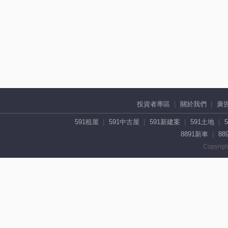
投資者專區
關於我們
廣
591租屋
591中古屋
591新建案
591土地
8891新車
88
Copyrigh