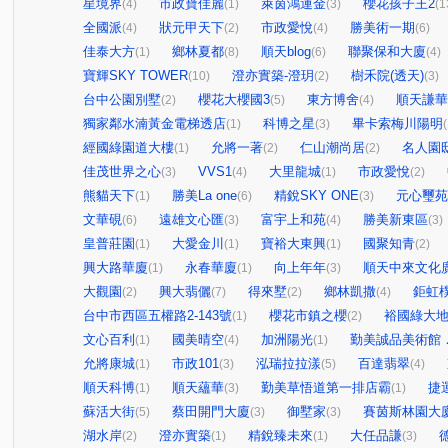
星境界
市政寶佳麗
萊茵鴻運金
櫻花孩子王2
(4)
(1)
(3)
(1
全國派
狀元甲天下
市政愛悅
勝美術一期
(4)
(2)
(4)
(6)
佳泰大方
鄉林夏都
順天blog
聯聚保和大廈
(1)
(8)
(6)
(4)
寶輝SKY TOWER
澄亦實築-澄玥
樹禾院(透天)
(10)
(2)
(3)
台中公園別墅
櫻花大櫻國3
東方博舍
順天謙華
(2)
(5)
(4)
獨家鄰水湳黃金電梯透店
科博之星
畢卡索梅川陽明
(1)
(3)
(
經國綠園道大樓
允將一著
仁山潮尚居
名人園
(1)
(2)
(2)
佳茂世界之心
VVS1
大里龍城
市政愛悅
(3)
(4)
(1)
(2)
熊貓天下
勝美La one
精銳SKY ONE
元心璽苑
(1)
(6)
(3)
文華硯
遠雄文心匯
富宇上和苑
勝美新東區
(6)
(3)
(4)
(3)
皇普莊園
大愛金川
寶裕大東興
國聚知青
(1)
(1)
(1)
(2)
興大路華廈
永春華廈
向上年年
順天中來文化
(1)
(1)
(3)
大觀園
興大翡儷
得來墅
鄉林凱撒
鉅虹
(2)
(7)
(2)
(4)
台中市西區五權路2-143號
櫻花市鎮之櫻
裕國綠大地
(1)
(2)
文心百利
國美晴空
加洲陽光
勤美誠品美術館
(1)
(4)
(1)
允將康城
市政101
泓瑞拉拉漾
百達翡翠
(1)
(3)
(5)
(4)
順天科博
順天蘊華
勤美草悟道第一排店霸
捷
(1)
(3)
(1)
蘇活大街
蔡田開門大廈
御墅家
賽茵斯林園大
(5)
(3)
(3)
湖水岸
澄亦實築
精銳臻未來
大任品謙
(2)
(1)
(1)
(3)