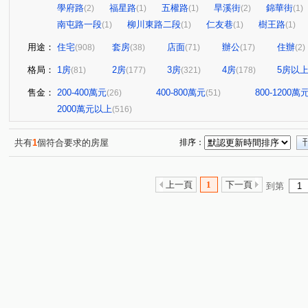
學府路
福星路
五權路
旱溪街
錦華街
(2)
(1)
(1)
(2)
(1)
南屯路一段
柳川東路二段
仁友巷
樹王路
(1)
(1)
(1)
(1)
用途：
住宅
套房
店面
辦公
住辦
(908)
(38)
(71)
(17)
(2)
格局：
1房
2房
3房
4房
5房以
(81)
(177)
(321)
(178)
售金：
200-400萬元
400-800萬元
800-1200萬
(26)
(51)
2000萬元以上
(516)
共有
1
個符合要求的房屋
排序：
上一頁
1
下一頁
到第