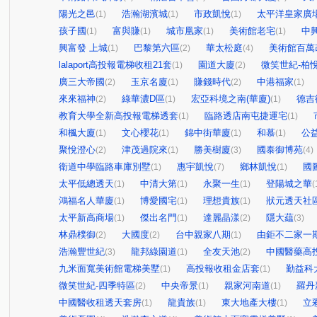
陽光之邑
浩瀚湖濱城
市政凱悅
太平洋皇家廣
(1)
(1)
(1)
孩子國
富與賺
城市凰家
美術館老宅
中
(1)
(1)
(1)
(1)
興富發 上城
巴黎第六區
華太松庭
美術館百萬
(1)
(2)
(4)
lalaport高投報電梯收租21套
園道大廈
微笑世紀-柏
(1)
(2)
廣三大帝國
玉京名廈
賺錢時代
中港福家
(2)
(1)
(2)
(1)
來來福神
綠華濃D區
宏亞科境之南(華廈)
德吉
(2)
(1)
(1)
教育大學全新高投報電梯透套
臨路透店南屯捷運宅
(1)
(1)
和楓大廈
文心櫻花
錦中街華廈
和慕
公
(1)
(1)
(1)
(1)
聚悅澄心
津茂過院來
勝美樹廈
國泰御博苑
(2)
(1)
(3)
(4)
衛道中學臨路車庫別墅
惠宇凱悅
鄉林凱悅
國
(1)
(7)
(1)
太平低總透天
中清大第
永聚一生
登陽城之華
(1)
(1)
(1)
(
鴻福名人華廈
博愛國宅
理想貴族
狀元透天社
(1)
(1)
(1)
太平新高商場
傑出名門
達麗晶漾
隱大藴
(1)
(1)
(2)
(3)
林鼎樸御
大國度
台中親家八期
由鉅不二家一
(2)
(2)
(1)
浩瀚豐世紀
龍邦綠園道
全友天池
中國醫藥高
(3)
(1)
(2)
九米面寬美術館電梯美墅
高投報收租金店套
勤益科
(1)
(1)
微笑世紀-四季特區
中央帝景
親家河南道
羅丹
(2)
(1)
(1)
中國醫收租透天套房
龍貴族
東大地產大樓
立
(1)
(1)
(1)