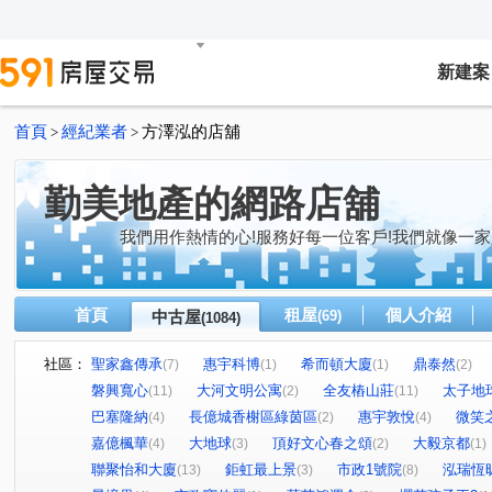
新建案
首頁
經紀業者
方澤泓的店舖
>
>
勤美地產的網路店舖
我們用作熱情的心!服務好每一位客戶!我們就像一家
首頁
租屋
個人介紹
中古屋
(69)
(1084)
社區：
聖家鑫傳承
惠宇科博
希而頓大廈
鼎泰然
(7)
(1)
(1)
(2)
磐興寬心
大河文明公寓
全友樁山莊
太子地
(11)
(2)
(11)
巴塞隆納
長億城香榭區綠茵區
惠宇敦悅
微笑
(4)
(2)
(4)
嘉億楓華
大地球
頂好文心春之頌
大毅京都
(4)
(3)
(2)
(1)
聯聚怡和大廈
鉅虹最上景
市政1號院
泓瑞恆
(13)
(3)
(8)