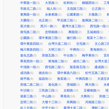
中華路一段
大里路
松和街
柳陽西街
工
(3)
(3)
(1)
(3)
市政北二路
福人街
文昌路三段
公正路
(13)
(14)
(1)
(9)
東興路一段
永春東路
公園東路
大墩路
(4)
(1)
(4)
(2)
大榮段
光正路
甲后路三段
復興路二段
(2)
(2)
(1)
(21)
英才路
西川一路
臺灣大道三段
西屯路一段
(20)
(2)
(6)
(9
南屯路二段
忠明南路
興龍段
五福南段
(2)
(13)
(2)
(1)
公園路
環中東路三段
健行路
龍富十二街
(1)
(2)
(11)
(4)
環中東路四段
台灣大道二段
北屯路
文心路三
(6)
(8)
(5)
梅川東路四段
大明三街
中興街
青海南街
(1)
(7)
(11)
(2)
進化北路
崇德五路
中台路
梅亭東街
宜
(3)
(2)
(3)
(5)
華美西街一段
青海路二段
成功二路
台灣大道
(2)
(6)
(1)
中清路一段
西屯路二段
龍富路五段
建成路
(6)
(5)
(3)
(2)
成功路
德吉街
環中東路六段
松竹五路二段
(5)
(8)
(5)
(6)
南平路
福昌街
敦富路
中興四巷
大源五
(4)
(3)
(3)
(3)
崇德二路二段
進化路
塗城路
興大路
永
(2)
(3)
(3)
(1)
中沙路
三民路三段
太順路
五權南路
現
(3)
(1)
(10)
(9)
港新三路
中山路
華美街
大興街
崇德二
(2)
(4)
(18)
(1)
忠明二街
大墩十三街
祥興路
河南路三段
(2)
(1)
(1)
(3)
向上北路
中平七街
臺灣大道二段
博館二街
(4)
(7)
(1)
(1)