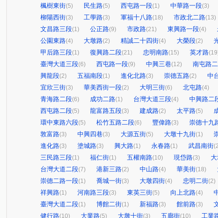
楓樹東街
民生路
西屯路一段
中華路一段
(5)
(5)
(1)
(3)
柳陽西街
工學路
軍福十八路
市政北二路
(3)
(3)
(18)
(13)
文昌路三段
公正路
市政路
東興路一段
(1)
(9)
(21)
(4)
公園東路
大墩路
精誠二十四街
大榮段
(4)
(2)
(4)
(2)
甲后路三段
復興路二段
忠明南路
英才路
(1)
(21)
(15)
(19
臺灣大道三段
西屯路一段
中興三巷
南屯路二
(6)
(9)
(12)
興龍段
五福南段
進化北路
崇德五路
中
(2)
(1)
(3)
(2)
宜欣三街
華美西街一段
大明三街
北屯路
(3)
(2)
(6)
(4)
青海路二段
成功二路
台灣大道三段
中興路二
(6)
(1)
(4)
西屯路二段
龍富路五段
建成路
太平路
(5)
(3)
(2)
(5)
環中東路六段
松竹五路二段
豐偉路
崇德十九
(5)
(6)
(3)
敦富路
中興四巷
大源五街
大墩十九街
(3)
(3)
(5)
(1)
進化路
塗城路
興大路
永春路
武昌南街
(3)
(3)
(1)
(1)
(
三民路三段
福仁街
五權南路
現岱路
大
(1)
(1)
(10)
(3)
台灣大道二段
港新三路
中山路
華美街
(7)
(2)
(4)
(18)
崇德二路一段
喬城一街
大墩四街
忠明二街
(1)
(3)
(4)
(2)
祥興路
河南路三段
東英三街
向上北路
(1)
(3)
(5)
(4)
臺灣大道二段
博館二街
新福路
館前路
(1)
(1)
(3)
(3)
健行路
大業路
大墩十街
五廊街
工業
(10)
(5)
(3)
(10)