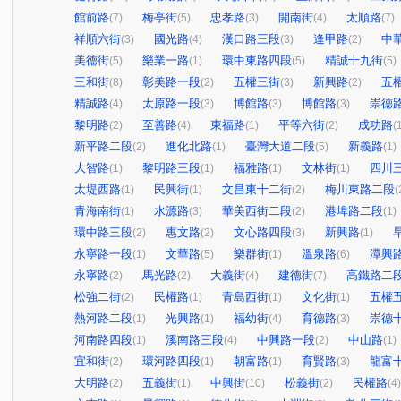
館前路
梅亭街
忠孝路
開南街
太順路
(7)
(5)
(3)
(4)
(7)
祥順六街
國光路
漢口路三段
逢甲路
中
(3)
(4)
(3)
(2)
美德街
樂業一路
環中東路四段
精誠十九街
(5)
(1)
(5)
(5)
三和街
彰美路一段
五權三街
新興路
五
(8)
(2)
(3)
(2)
精誠路
太原路一段
博館路
博館路
崇德
(4)
(3)
(3)
(3)
黎明路
至善路
東福路
平等六街
成功路
(2)
(4)
(1)
(2)
(
新平路二段
進化北路
臺灣大道二段
新義路
(2)
(1)
(5)
(1)
大智路
黎明路三段
福雅路
文林街
四川
(1)
(1)
(1)
(1)
太堤西路
民興街
文昌東十二街
梅川東路二段
(1)
(1)
(2)
(
青海南街
水源路
華美西街二段
港埠路二段
(1)
(3)
(2)
(1)
環中路三段
惠文路
文心路四段
新興路
(2)
(2)
(3)
(1)
永寧路一段
文華路
樂群街
溫泉路
潭興
(1)
(5)
(1)
(6)
永寧路
馬光路
大義街
建德街
高鐵路二
(2)
(2)
(4)
(7)
松強二街
民權路
青島西街
文化街
五權
(2)
(1)
(1)
(1)
熱河路二段
光興路
福幼街
育德路
崇德
(1)
(1)
(4)
(3)
河南路四段
溪南路三段
中興路一段
中山路
(1)
(4)
(2)
(1)
宜和街
環河路四段
朝富路
育賢路
龍富
(2)
(1)
(1)
(3)
大明路
五義街
中興街
松義街
民權路
(2)
(1)
(10)
(2)
(4)