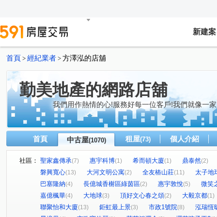
新建案
首頁
經紀業者
方澤泓的店舖
>
>
勤美地產的網路店舖
我們用作熱情的心!服務好每一位客戶!我們就像一家
首頁
租屋
個人介紹
中古屋
(73)
(1070)
社區：
聖家鑫傳承
惠宇科博
希而頓大廈
鼎泰然
(7)
(1)
(1)
(2)
磐興寬心
大河文明公寓
全友樁山莊
太子地
(13)
(2)
(11)
巴塞隆納
長億城香榭區綠茵區
惠宇敦悅
微笑
(4)
(2)
(5)
嘉億楓華
大地球
頂好文心春之頌
大毅京都
(4)
(3)
(2)
(1)
聯聚怡和大廈
鉅虹最上景
市政1號院
泓瑞恆
(13)
(3)
(8)