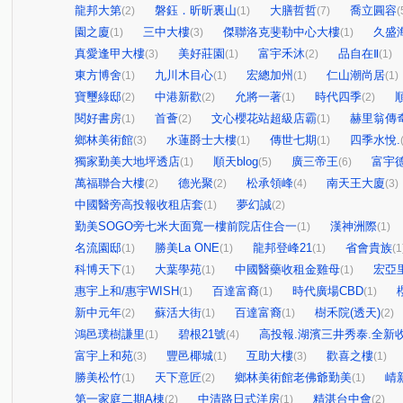
龍邦大第
磐鈺．昕昕裏山
大膳哲哲
喬立圓容
(2)
(1)
(7)
(
園之廈
三中大樓
傑聯洛克斐勒中心大樓
久盛
(1)
(3)
(1)
真愛逢甲大樓
美好莊園
富宇禾沐
品自在Ⅱ
(3)
(1)
(2)
(1)
東方博舍
九川木目心
宏總加州
仁山潮尚居
(1)
(1)
(1)
(1)
寶璽綠邸
中港新歡
允將一著
時代四季
(2)
(2)
(1)
(2)
閱好書房
首薈
文心櫻花站超級店霸
赫里翁傳
(1)
(2)
(1)
鄉林美術館
水蓮爵士大樓
傳世七期
四季水悅.
(3)
(1)
(1)
獨家勤美大地坪透店
順天blog
廣三帝王
富宇
(1)
(5)
(6)
萬福聯合大樓
德光聚
松承領峰
南天王大廈
(2)
(2)
(4)
(3)
中國醫旁高投報收租店套
夢幻誠
(1)
(2)
勤美SOGO旁七米大面寬一樓前院店住合一
漢神洲際
(1)
(1)
名流園邸
勝美La ONE
龍邦登峰21
省會貴族
(1)
(1)
(1)
(1
科博天下
大葉學苑
中國醫藥收租金雞母
宏亞
(1)
(1)
(1)
惠宇上和/惠宇WISH
百達富裔
時代廣場CBD
(1)
(1)
(1)
新中元年
蘇活大街
百達富裔
樹禾院(透天)
(2)
(1)
(1)
(2)
鴻邑璞樹謙里
碧根21號
高投報.湖濱三井秀泰.全新收
(1)
(4)
富宇上和苑
豐邑椰城
互助大樓
歡喜之樓
(3)
(1)
(3)
(1)
勝美松竹
天下意匠
鄉林美術館老佛爺勤美
崝
(1)
(2)
(1)
第一家庭二期A棟
中清路日式洋房
精湛台中會
(2)
(1)
(2)