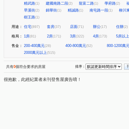
精武路
建國南路二段
龍富二路
學府路
(1)
(2)
(1)
(2)
旱溪街
錦華街
精誠路
南屯路一段
柳川
(2)
(1)
(1)
(1)
樹王路
(1)
用途：
住宅
套房
店面
辦公
住辦
(897)
(37)
(71)
(17)
(2)
格局：
1房
2房
3房
4房
5房以
(81)
(171)
(322)
(173)
售金：
200-400萬元
400-800萬元
800-1200萬
(28)
(52)
2000萬元以上
(515)
共有
0
個符合要求的房屋
排序：
很抱歉，此經紀業者未刊登售屋廣告唷！