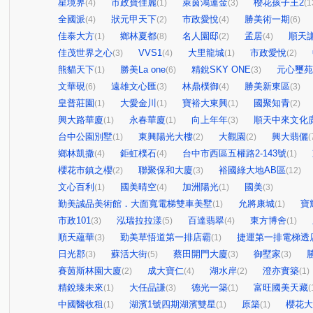
星境界
市政寶佳麗
萊茵鴻運金
櫻花孩子王2
(4)
(1)
(3)
(1
全國派
狀元甲天下
市政愛悅
勝美術一期
(4)
(2)
(4)
(6)
佳泰大方
鄉林夏都
名人園邸
孟居
順天
(1)
(8)
(2)
(4)
佳茂世界之心
VVS1
大里龍城
市政愛悅
(3)
(4)
(1)
(2)
熊貓天下
勝美La one
精銳SKY ONE
元心璽苑
(1)
(6)
(3)
文華硯
遠雄文心匯
林鼎樸御
勝美新東區
(6)
(3)
(4)
(3)
皇普莊園
大愛金川
寶裕大東興
國聚知青
(1)
(1)
(1)
(2)
興大路華廈
永春華廈
向上年年
順天中來文化
(1)
(1)
(3)
台中公園別墅
東興陽光大樓
大觀園
興大翡儷
(1)
(2)
(2)
(
鄉林凱撒
鉅虹樸石
台中市西區五權路2-143號
(4)
(4)
(1)
櫻花市鎮之櫻
聯聚保和大廈
裕國綠大地AB區
(2)
(3)
(12)
文心百利
國美晴空
加洲陽光
國美
(1)
(4)
(1)
(3)
勤美誠品美術館．大面寬電梯雙車美墅
允將康城
寶
(1)
(1)
市政101
泓瑞拉拉漾
百達翡翠
東方博舍
(3)
(5)
(4)
(1)
順天蘊華
勤美草悟道第一排店霸
捷運第一排電梯透
(3)
(1)
日光郡
蘇活大街
蔡田開門大廈
御墅家
(3)
(5)
(3)
(3)
賽茵斯林園大廈
成大寶仁
湖水岸
澄亦實築
(2)
(4)
(2)
(1)
精銳臻未來
大任品謙
德光一築
富旺國美天藏
(1)
(3)
(1)
(
中國醫收租
湖濱1號四期湖濱雙星
原築
櫻花大
(1)
(1)
(1)