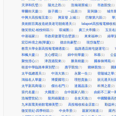
天津和氏璧
陽光之邑
浩瀚湖濱城
市政凱悅
(1)
(1)
(1)
(1)
華爾街天廈
孩子國
一品居
富與賺
城市
(1)
(1)
(3)
(1)
中興大高投報五套
興富發 上城
巴黎第六區
華
(1)
(1)
(2)
美術館百萬改造絕美老宅朝南透天
lalaport高投報電梯收
(1)
微笑世紀-柏悅特區
双城匯
廣三大帝國
玉京名
(5)
(1)
(2)
中港福家
市政府捷運宅合壁源
來來福神
綠華
(1)
(1)
(2)
宏亞科境之南(華廈)
德吉街豪墅
現岱逸墅
(1)
(1)
(1)
教育大學全新高投報電梯透套
臨路透店南屯捷運宅
(1)
(1)
和楓大廈
文心櫻花
錦中街華廈
和慕
公
(1)
(1)
(1)
(1)
聚悅澄心
津茂過院來
勝美樹廈
國泰御博苑
(2)
(1)
(3)
(4)
衛道中學臨路車庫別墅
惠宇凱悅
鄉林凱悅
國
(1)
(7)
(1)
太平低總透天
中清大第
永聚一生
登陽城之華
(1)
(1)
(1)
(
鴻福名人華廈
博愛國宅
理想貴族
狀元透天社
(1)
(1)
(1)
太平新高商場
傑出名門
達麗晶漾
科博之星
(1)
(1)
(2)
(2)
當代名廈
大國度
台中親家八期
由鉅不二家一
(1)
(2)
(1)
浩瀚豐世紀
龍邦綠園道
全友天池
中國醫藥高
(3)
(1)
(2)
九米面寬美術館電梯美墅
高投報收租金店套
勤益科
(1)
(1)
微笑世紀-四季特區
中央帝景
親家河南道
羅丹
(2)
(1)
(1)