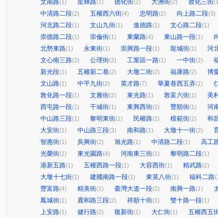
文南路
星輝路
德化街
大洲街
敦化三街
(1)
(1)
(2)
(2)
(
中清路二段
五權西六街
忠明路
向上路二段
(2)
(4)
(2)
(3)
河北路二段
文山九街
進德路
文心路二段
(1)
(1)
(1)
(1)
崇德路二段
崇倫街
東蘭路
東山路一段
(1)
(1)
(4)
(1)
北勢東路
永東街
崇興路一段
龍城街
河
(1)
(1)
(1)
(1)
文心南三路
公理街
工業區一路
一中街
(2)
(2)
(1)
(2)
新光段
五權新二巷
大墩二街
福康路
博
(1)
(2)
(2)
(2)
文山路
中平九街
英才路
華夏巷西五弄
(1)
(2)
(7)
(1)
敦化路一段
文雅街
東光路
敦富六街
美
(1)
(2)
(1)
(1)
西屯路一段
干城街
東興西街
豐順街
河
(1)
(1)
(1)
(1)
中山路三段
黎明東街
民權路
模範街
和
(1)
(1)
(2)
(2)
大安街
中山路三段
南和路
大墩十一街
(1)
(3)
(1)
(2)
智惠街
吳興街
旭光路
中清路二段
高工
(1)
(2)
(1)
(1)
光榮街
東光園路
河南東三街
黎明路二段
(1)
(4)
(1)
(1)
港新五路
五權西路一段
大容西街
精武路
(1)
(1)
(1)
(2)
大墩十七街
建國南路一段
東英八街
福科二路
(1)
(1)
(1)
(
豐富路
精美街
臺灣大道一段
南興一路
(4)
(1)
(2)
(1)
鳳城街
鹿和路三段
祥順十街
雙十路一段
(1)
(2)
(1)
(1)
上安路
健行路
復新街
大仁街
五權西五
(1)
(2)
(1)
(1)