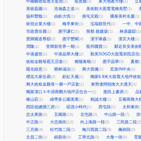
中國醫收租透天套房
龍貴族
東大地產大樓
立
(1)
(1)
(1)
美術磊園
浩瀚森之道
美術館大面寬電梯美墅
(4)
(4)
(1)
協和豐馥
由鉅大恆
南屯京殿
國泰美村名廈
(1)
(1)
(1)
(1)
統領企業大樓
梅亭東街
泓瑞順世代
一中、中
(1)
(1)
(1)
市政寶佳麗
惠宇謙仁
熊都 敘建築
林鼎森邸
(1)
(1)
(1)
(1)
寶輝園道尊邸
惠宇豐閣
漢宇琢森
漢宮大樓
(2)
(4)
(1)
(1)
潤隆
登輝新世界一期
龍邦國寶
鄰近長安美術
(1)
(1)
(1)
中港盛世
中港晶華大樓
勤美SOGO大面寬前院店住
(1)
(2)
(
收租金雞母霸王店套
柳陽春曉
惠宇晶華
夏都
(1)
(1)
(3)
(
陽光綠意
鄉林涵泊
興大翡儷
宏泉IN中央
(1)
(1)
(2)
(1)
櫻花大家住易
鉅虹天麗
獨家6.8米大面寬大地坪收
(2)
(1)
興大收租金雞母一層一戶店套
東勢邊間朝南大大透天
(1)
(1)
獨家漢口Ｘ中清商圈大地坪店住合一
惠田上書房
品
(1)
(2)
椿山莊
綠帶多公園美寓
精誠大樓
五權商務大
(1)
(1)
(1)
西區低總價三房
碩茂小時代
西屯段
太和東街
(1)
(1)
(1)
(
忠太東路
五權路
北屯路
中山路一段
崇
(2)
(15)
(2)
(7)
中正路
大忠南街
向上南路一段
三民路二段
(4)
(12)
(5)
(2
三月路
松竹路二段
梅川西路二段
楓樹段
(4)
(2)
(3)
(2)
文昌二街
錦新街
工學北路
大墩一街
育
(1)
(4)
(5)
(5)