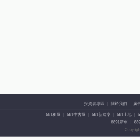
投資者專區
關於我們
廣
591租屋
591中古屋
591新建案
591土地
8891新車
88
Copyrigh