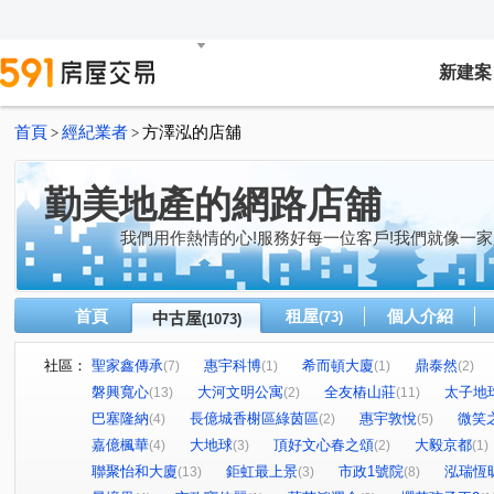
新建案
首頁
經紀業者
方澤泓的店舖
>
>
勤美地產的網路店舖
我們用作熱情的心!服務好每一位客戶!我們就像一家
首頁
租屋
個人介紹
中古屋
(73)
(1073)
社區：
聖家鑫傳承
惠宇科博
希而頓大廈
鼎泰然
(7)
(1)
(1)
(2)
磐興寬心
大河文明公寓
全友樁山莊
太子地
(13)
(2)
(11)
巴塞隆納
長億城香榭區綠茵區
惠宇敦悅
微笑
(4)
(2)
(5)
嘉億楓華
大地球
頂好文心春之頌
大毅京都
(4)
(3)
(2)
(1)
聯聚怡和大廈
鉅虹最上景
市政1號院
泓瑞恆
(13)
(3)
(8)