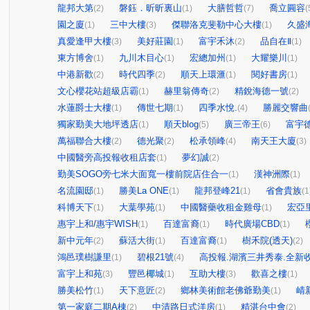
龍邦大第
磐鈺．昕昕裏山
大膳哲哲
喬立圓容
(2)
(1)
(7)
(
園之廈
三中大樓
傑聯洛克斐勒中心大樓
久盛
(1)
(3)
(1)
真愛逢甲大樓
美好莊園
富宇禾沐
品自在Ⅱ
(3)
(1)
(2)
(1)
東方博舍
九川木目心
宏總加州
大耀樂川
(1)
(1)
(1)
(1)
中港新歡
時代四季
順天上環滙
閱好書房
(2)
(2)
(1)
(1)
文心櫻花站超級店霸
赫里翁傳奇
精銳海德一號
(1)
(2)
(2)
水蓮爵士大樓
傳世七期
四季水悅.
勝麗交響曲
(1)
(1)
(4)
獨家勤美大地坪透店
順天blog
廣三帝王
富宇
(1)
(5)
(6)
萬福聯合大樓
德光聚
松承領峰
南天王大廈
(2)
(2)
(4)
(3)
中國醫旁高投報收租店套
夢幻誠
(1)
(2)
勤美SOGO旁七米大面寬一樓前院店住合一
漢神洲際
(1)
(1)
名流園邸
勝美La ONE
龍邦登峰21
省會貴族
(1)
(1)
(1)
(1
科博天下
大葉學苑
中國醫藥收租金雞母
宏亞
(1)
(1)
(1)
惠宇上和/惠宇WISH
百達富裔
時代廣場CBD
(1)
(1)
(1)
新中元年
蘇活大街
百達富裔
樹禾院(透天)
(2)
(1)
(1)
(2)
鴻邑璞樹謙里
碧根21號
高投報.湖濱三井秀泰.全新收
(1)
(4)
富宇上和苑
豐邑椰城
互助大樓
歡喜之樓
(3)
(1)
(3)
(1)
勝美松竹
天下意匠
鄉林美術館老佛爺勤美
崝
(1)
(2)
(1)
第一家庭二期A棟
中清路日式洋房
精湛台中會
(2)
(1)
(2)