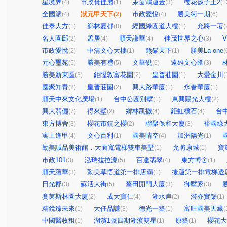
星境界
市政寶佳麗
萊茵鴻運金
櫻花孩子王2
(4)
(1)
(3)
(1
全國派
狀元甲天下
(2)
市政愛悅
勝美術一期
(4)
(4)
(6)
佳泰大方
鄉林夏都
經國綠園道大樓
允將一著
(1)
(8)
(1)
(
名人園邸
孟居
順天謙華
佳茂世界之心
V
(2)
(4)
(4)
(3)
市政愛悅
中清文心大樓
熊貓天下
勝美La one
(2)
(1)
(1)
(
元心璽苑
勝美有禮
文華硯
遠雄文心匯
(5)
(5)
(6)
(3)
勝美新東區
鉅陞敦富花園
皇普莊園
大愛金川
(3)
(2)
(1)
(
國聚知青
皇普莊園
興大路華廈
永春華廈
(2)
(2)
(1)
(1)
順天中來文化廣場
台中公園別墅
東興陽光大樓
(1)
(1)
(2)
興大翡儷
得來墅
鄉林凱撒
鉅虹樸石
台中
(7)
(2)
(4)
(4)
東方博舍
櫻花市鎮之櫻
聯聚保和大廈
裕國綠
(3)
(2)
(3)
寓上逢甲
文心百利
國美晴空
加洲陽光
(4)
(1)
(4)
(1)
勤美誠品美術館．大面寬電梯雙車美墅
允將康城
寶
(1)
(1)
市政101
泓瑞拉拉漾
百達翡翠
東方博舍
(3)
(5)
(4)
(1)
順天蘊華
勤美草悟道第一排店霸
捷運第一排電梯透
(3)
(1)
日光郡
蘇活大街
蔡田開門大廈
御墅家
(3)
(5)
(3)
(3)
賽茵斯林園大廈
成大寶仁
湖水岸
澄亦實築
(2)
(4)
(2)
(1)
精銳臻未來
大任品謙
德光一築
富旺國美天藏
(1)
(3)
(1)
(
中國醫收租
湖濱1號四期湖濱雙星
原築
櫻花大
(1)
(1)
(1)