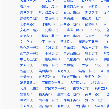
復興路五段
文南路
星輝路
德化街
大洲
(1)
(1)
(1)
(2)
青松街
中清路二段
五權西六街
忠明路
(2)
(2)
(4)
(2)
忠孝路
河北路二段
文山九街
進德路
文
(1)
(1)
(1)
(1)
崇德路二段
崇倫街
東蘭路
東山路一段
(1)
(1)
(4)
(1)
北勢東路
永東街
崇興路一段
龍城街
河
(1)
(1)
(1)
(1)
文心南三路
公理街
工業區一路
一中街
(2)
(2)
(1)
(2)
新光段
五權新二巷
大墩二街
福康路
博
(1)
(2)
(2)
(2)
文山路
中平九街
英才路
華夏巷西五弄
(1)
(2)
(7)
(1)
敦化路一段
文雅街
東光路
敦富六街
美
(1)
(2)
(1)
(1)
西屯路一段
干城街
東興西街
豐順街
河
(1)
(1)
(1)
(1)
中山路三段
黎明東街
民權路
模範街
和
(1)
(1)
(2)
(2)
大安街
中山路三段
南和路
大墩十一街
(1)
(3)
(1)
(2)
智惠街
吳興街
旭光路
中清路二段
高工
(1)
(2)
(1)
(1)
光榮街
東光園路
河南東三街
黎明路二段
(1)
(4)
(1)
(1)
港新五路
五權西路一段
大容西街
精武路
(1)
(1)
(1)
(2)
大墩十七街
建國南路一段
東英八街
福科二路
(1)
(1)
(1)
(
豐富路
精美街
臺灣大道一段
南興一路
(4)
(1)
(2)
(1)
鳳城街
鹿和路三段
祥順十街
雙十路一段
(1)
(2)
(1)
(1)
上安路
健行路
復新街
大仁街
五權西五
(1)
(2)
(1)
(1)