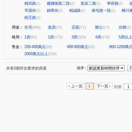
精武路
建國南路二段
龍富二路
學府路
(1)
(2)
(1)
(2)
旱溪街
錦華街
精誠路
南屯路一段
柳川
(2)
(1)
(1)
(1)
樹王路
(1)
用途：
住宅
套房
店面
辦公
住辦
(900)
(37)
(71)
(17)
(2)
格局：
1房
2房
3房
4房
5房以
(81)
(173)
(323)
(173)
售金：
200-400萬元
400-800萬元
800-1200萬
(28)
(52)
2000萬元以上
(516)
共有
2
個符合要求的房屋
排序：
上一頁
1
下一頁
到第