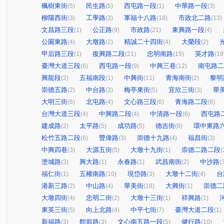
楓樹東街
民生路
西屯路一段
中華路一段
(5)
(5)
(1)
(3)
柳陽西街
工學路
軍福十八路
市政北二路
(3)
(3)
(18)
(13)
文昌路三段
公正路
市政路
東興路一段
(1)
(9)
(21)
(4)
公園東路
大墩路
精誠二十四街
大榮段
(4)
(2)
(4)
(2)
甲后路三段
復興路二段
忠明南路
英才路
(1)
(21)
(15)
(19
臺灣大道三段
西屯路一段
中興三巷
南屯路二
(6)
(9)
(12)
興龍段
五福南段
中興街
青海南街
黎明
(2)
(1)
(11)
(2)
崇德五路
中台路
梅亭東街
宜欣三街
華
(2)
(3)
(5)
(3)
大明三街
北屯路
文心路三段
青海路二段
(6)
(4)
(6)
(6)
台灣大道三段
中興路二段
中清路一段
西屯路
(4)
(4)
(6)
建成路
太平路
成功路
德吉街
環中東路
(2)
(5)
(5)
(8)
松竹五路二段
豐偉路
崇德十九路
福昌街
(6)
(3)
(4)
(3)
中興四巷
大源五街
大墩十九街
崇德二路二段
(3)
(5)
(1)
(
塗城路
興大路
永春路
武昌南街
中沙路
(3)
(1)
(1)
(2)
(
福仁街
五權南路
現岱路
大墩十二街
台
(1)
(10)
(3)
(4)
港新三路
中山路
華美街
大興街
崇德二
(2)
(4)
(18)
(1)
大墩四街
忠明二街
大墩十三街
祥興路
(4)
(2)
(1)
(1)
東英三街
向上北路
中平七街
臺灣大道二段
(5)
(4)
(7)
(1)
新福路
館前路
文心南五路一段
健行路
(3)
(3)
(5)
(10)