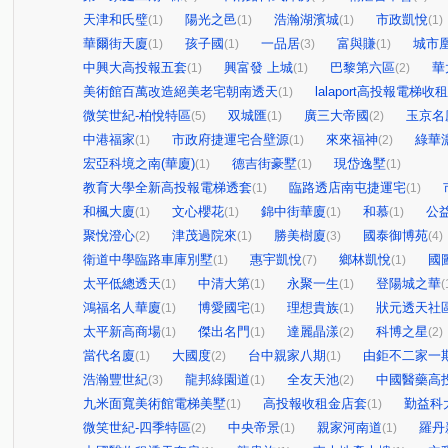
天津和氏璧
陽光之邑
浩瀚湖濱城
市政凱悅
(1)
(1)
(1)
(1)
華爾街天廈
孩子國
一品居
富與賺
城市
(1)
(1)
(3)
(1)
中興大高投報五套
興富發 上城
巴黎第六區
華
(1)
(1)
(2)
美術館百萬改造絕美老宅朝南透天
lalaport高投報電梯收
(1)
微笑世紀-柏悅特區
双城匯
廣三大帝國
玉京名
(5)
(1)
(2)
中港福家
市政府捷運宅合壁源
來來福神
綠華
(1)
(1)
(2)
宏亞科境之南(華廈)
德吉街豪墅
現岱逸墅
(1)
(1)
(1)
教育大學全新高投報電梯透套
臨路透店南屯捷運宅
(1)
(1)
和楓大廈
文心櫻花
錦中街華廈
和慕
公
(1)
(1)
(1)
(1)
聚悅澄心
津茂過院來
勝美樹廈
國泰御博苑
(2)
(1)
(3)
(4)
衛道中學臨路車庫別墅
惠宇凱悅
鄉林凱悅
國
(1)
(7)
(1)
太平低總透天
中清大第
永聚一生
登陽城之華
(1)
(1)
(1)
(
鴻福名人華廈
博愛國宅
理想貴族
狀元透天社
(1)
(1)
(1)
太平新高商場
傑出名門
達麗晶漾
科博之星
(1)
(1)
(2)
(2)
當代名廈
大國度
台中親家八期
由鉅不二家一
(1)
(2)
(1)
浩瀚豐世紀
龍邦綠園道
全友天池
中國醫藥高
(3)
(1)
(2)
九米面寬美術館電梯美墅
高投報收租金店套
勤益科
(1)
(1)
微笑世紀-四季特區
中央帝景
親家河南道
羅丹
(2)
(1)
(1)