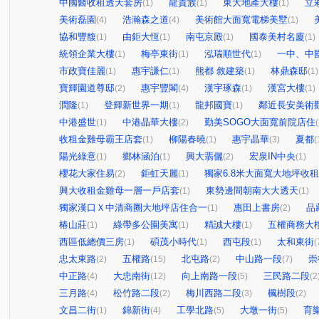
中國醫收租透天套房
龍貴族
東大地產大樓
立
(1)
(1)
(1)
美術磊園
浩瀚森之道
美術館大面寬電梯美墅
(4)
(4)
(1)
協和豐馥
由鉅大恆
南屯京殿
國泰美村名廈
(1)
(1)
(1)
(1)
統領企業大樓
梅亭東街
泓瑞順世代
一中、中
(1)
(1)
(1)
市政寶佳麗
惠宇謙仁
熊都 敘建築
林鼎森邸
(1)
(1)
(1)
(1)
寶輝園道尊邸
惠宇豐閣
漢宇琢森
漢宮大樓
(2)
(4)
(1)
(1)
潤隆
登輝新世界一期
龍邦國寶
鄰近長安美術
(1)
(1)
(1)
中港盛世
中港晶華大樓
勤美SOGO大面寬前院店住
(1)
(2)
(
收租金雞母霸王店套
柳陽春曉
惠宇晶華
夏都
(1)
(1)
(3)
(
陽光綠意
鄉林涵泊
興大翡儷
宏泉IN中央
(1)
(1)
(2)
(1)
櫻花大家住易
鉅虹天麗
獨家6.8米大面寬大地坪收
(2)
(1)
興大收租金雞母一層一戶店套
東勢邊間朝南大大透天
(1)
(1)
獨家漢口Ｘ中清商圈大地坪店住合一
惠田上書房
品
(1)
(2)
椿山莊
綠帶多公園美寓
精誠大樓
五權商務大
(1)
(1)
(1)
西區低總價三房
碩茂小時代
西屯段
太和東街
(1)
(1)
(1)
(
忠太東路
五權路
北屯路
中山路一段
崇
(2)
(15)
(2)
(7)
中正路
大忠南街
向上南路一段
三民路二段
(4)
(12)
(5)
(2
三月路
松竹路二段
梅川西路二段
楓樹段
(4)
(2)
(3)
(2)
文昌二街
錦新街
工學北路
大墩一街
育
(1)
(4)
(5)
(5)