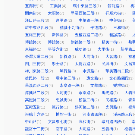
五廊街
工業路
環中東路三段
館前路
梅
(10)
(4)
(1)
(7)
開南街
太順路
旱溪西路三段
祥順六街
(4)
(7)
(1)
(3)
漢口路三段
逢甲路
中華路一段
中美街
(3)
(2)
(1)
(1)
環中東路四段
精誠十九街
平德路
三和街
(5)
(5)
(8)
(8)
五權三街
新興路
五權西路二段
精誠路
(3)
(2)
(5)
(4)
博館路
博館路
崇德路一段
精美一街
黎
(3)
(3)
(1)
(2)
東福路
平等六街
成功路
大里街
新平路
(1)
(2)
(1)
(1)
臺灣大道二段
新義路
大同街
大智路
福
(5)
(1)
(1)
(1)
四川三街
學士路
太堤西路
民興街
文昌
(2)
(1)
(1)
(1)
梅川東路二段
篤行路
水源路
華美西街二段
(2)
(3)
(3)
(2)
益民路一段
環中路三段
惠文路
文心路四段
(2)
(2)
(2)
(3)
旱溪西路二段
永寧路一段
文華路
樂群街
(4)
(1)
(5)
(1)
潭興路二段
大河街
永寧路
馬光路
大義
(2)
(1)
(2)
(2)
高鐵路二段
忠誠街
松強二街
民權路
青
(2)
(4)
(2)
(1)
五權五街
篤行路
熱河路二段
光興路
福
(1)
(1)
(1)
(1)
崇德十六路
博館一街
河南路四段
溪南路三段
(1)
(1)
(1)
(
中山路
文昌東七街
宜和街
環河路四段
(1)
(2)
(2)
(1)
龍富十二街
南平路
大明路
五義街
松義
(3)
(3)
(2)
(1)