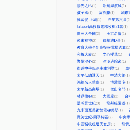
陽光之邑
浩瀚湖濱城
(1)
(1)
孩子國
富與賺
城市
(1)
(1)
興富發 上城
巴黎第六區
(1)
(2
lalaport高投報電梯收租21套
(1)
廣三大帝國
玉京名廈
(2)
(1)
來來福神
綠華濃D區
(2)
(1)
教育大學全新高投報電梯透套
(1
和楓大廈
文心櫻花
(1)
(1)
聚悅澄心
津茂過院來
(2)
(1)
衛道中學臨路車庫別墅
惠
(1)
太平低總透天
中清大第
(1)
(1)
鴻福名人華廈
博愛國宅
(1)
(1)
太平新高商場
傑出名門
(1)
(1)
林鼎樸御
大國度
台
(2)
(2)
浩瀚豐世紀
龍邦綠園道
(3)
(1)
九米面寬美術館電梯美墅
(1)
微笑世紀-四季特區
中央
(2)
中國醫收租透天套房
龍貴
(1)