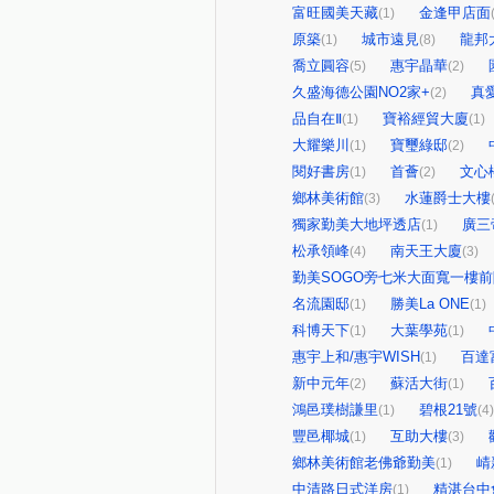
富旺國美天藏
金逢甲店面
(1)
原築
城市遠見
龍邦
(1)
(8)
喬立圓容
惠宇晶華
(5)
(2)
久盛海德公園NO2家+
真
(2)
品自在Ⅱ
寶裕經貿大廈
(1)
(1)
大耀樂川
寶璽綠邸
(1)
(2)
閱好書房
首薈
文心
(1)
(2)
鄉林美術館
水蓮爵士大樓
(3)
獨家勤美大地坪透店
廣三
(1)
松承領峰
南天王大廈
(4)
(3)
勤美SOGO旁七米大面寬一樓
名流園邸
勝美La ONE
(1)
(1)
科博天下
大葉學苑
(1)
(1)
惠宇上和/惠宇WISH
百達
(1)
新中元年
蘇活大街
(2)
(1)
鴻邑璞樹謙里
碧根21號
(1)
(4)
豐邑椰城
互助大樓
(1)
(3)
鄉林美術館老佛爺勤美
崝
(1)
中清路日式洋房
精湛台中
(1)