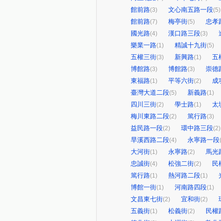
館前路
文心南五路一段
(3)
(5)
館前路
梅亭街
忠孝
(7)
(5)
國光路
漢口路三段
(4)
(3)
樂業一路
精誠十九街
(1)
(5)
五權三街
新興路
五
(3)
(1)
博館路
博館路
崇德
(3)
(3)
東福路
平等六街
成
(1)
(2)
臺灣大道二段
新義路
(5)
(1)
四川三街
學士路
太
(2)
(1)
梅川東路二段
篤行路
(2)
(3)
益民路一段
環中路三段
(2)
(2)
旱溪西路二段
永寧路一段
(4)
大河街
永寧路
馬光
(1)
(2)
忠誠街
松強二街
民
(4)
(2)
篤行路
熱河路二段
(1)
(1)
博館一街
河南路四段
(1)
(1)
文昌東七街
宜和街
(2)
(2)
五義街
松義街
民權
(1)
(2)