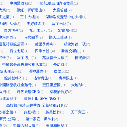
中國醫收租
湖濱1號四期湖濱雙星
(1)
(1)
(1)
大第
磐鈺．昕昕裏山
大膳哲哲
(2)
(1)
(7)
園之廈
三中大樓
傑聯洛克斐勒中心大樓
(1)
(3)
(1)
愛逢甲大樓
美好莊園
富宇禾沐
(3)
(1)
(2)
東方博舍
九川木目心
宏總加州
(1)
(1)
(1)
中港新歡
時代四季
順天上環滙
(2)
(2)
(1)
櫻花站超級店霸
赫里翁傳奇
精銳海德一號
(1)
(2)
(2)
傳世七期
四季水悅.
勝麗交響曲
(1)
(1)
(4)
(1)
帝王
富宇德川
萬福聯合大樓
德光聚
(6)
(1)
(2)
(2)
中國醫旁高投報收租店套
夢幻誠
(1)
(2)
前院店住合一
漢神洲際
廣擎天
(1)
(1)
(1)
龍邦登峰21
省會貴族
惠宇覞山
(1)
(1)
(1)
中國醫藥收租金雞母
宏亞里想國
大地球
(1)
(1)
(2)
富裔
時代廣場CBD
櫻花恰恰好
(1)
(1)
(2)
百達富裔
寶輝THE SPRINGS
(1)
(1)
高投報.湖濱三井秀泰.全新收租21套
(1)
歡喜之樓
兆登櫻
勝美松竹
天下意匠
(1)
(1)
(1)
(2)
新元-公寓
第一家庭二期A棟
(1)
(2)
會
哲園方邸大廈
天津和氏璧
(2)
(3)
(1)