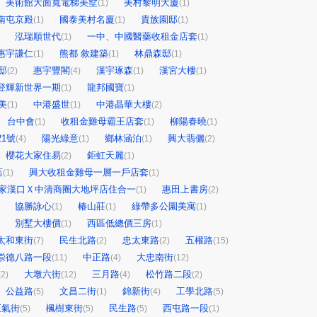
美術館大面寬電梯美墅
美村黎明大廈
(1)
(1)
南屯京殿
國泰美村名廈
貴族園邸
(1)
(1)
(1)
泓瑞順世代
一中、中國醫藥收租金店套
(1)
(1)
惠宇謙仁
熊都 敘建築
林鼎森邸
(1)
(1)
(1)
邸
惠宇豐閣
漢宇琢森
漢宮大樓
(2)
(4)
(1)
(1)
登輝新世界一期
龍邦國寶
(1)
(1)
美
中港盛世
中港晶華大樓
(1)
(1)
(2)
台中會
收租金雞母霸王店套
柳陽春曉
(1)
(1)
(1)
21號
陽光綠意
鄉林涵泊
興大翡儷
(4)
(1)
(1)
(2)
櫻花大家住易
鉅虹天麗
(2)
(1)
店
興大收租金雞母一層一戶店套
(1)
(1)
家漢口Ｘ中清商圈大地坪店住合一
惠田上書房
(1)
(2)
協勝詠心
椿山莊
綠帶多公園美寓
(1)
(1)
(1)
別墅大樓價
西區低總價三房
(1)
(1)
太和東街
民生北路
忠太東路
五權路
(7)
(2)
(2)
(15)
崇德八路一段
中正路
大忠南街
(11)
(4)
(12)
大墩六街
三月路
松竹路二段
(2)
(12)
(4)
(2)
公益路
文昌二街
錦新街
工學北路
(5)
(1)
(4)
(5)
正氣街
楓樹東街
民生路
西屯路一段
(5)
(5)
(5)
(1)