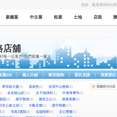
您好，歡迎來到591
新建案
中古屋
租屋
土地
店面
路店舖
好每一位客戶!我們就像一家人
租屋
個人介紹
留言諮詢
委託見證
我要委託
(69)
希而頓大廈
鼎泰然
佳茂中山會館
隱藏部分社區
(1)
(2)
(5)
全友樁山莊
太子地球村
中港奇摩市
2)
(11)
(1)
(4)
茵區
惠宇敦悅
微笑之心
親家新藝
(2)
(4)
(8)
(5)
好文心春之頌
大毅京都
惠宇和樂
(2)
(1)
(17)
景
市政1號院
泓瑞恆昕
文心豐樂
(3)
(8)
(4)
(1)