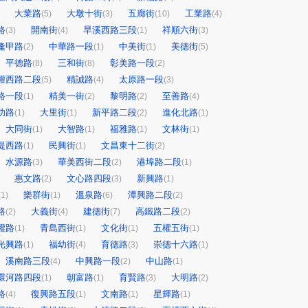
大業路
大墩十街
五廊街
工業路
(5)
(3)
(10)
(4)
路
開南街
旱溪西路三段
祥順六街
(3)
(4)
(1)
(3)
逢甲路
中華路一段
中美街
美德街
(2)
(1)
(1)
(5)
平德路
三和街
彰美路一段
(8)
(8)
(2)
權西路二段
精誠路
太原路一段
(5)
(4)
(3)
路一段
精美一街
黎明路
至善路
(1)
(2)
(2)
(4)
功路
大里街
新平路二段
進化北路
(1)
(1)
(2)
(1)
大同街
大智路
福雅路
文林街
(1)
(1)
(1)
(1)
堤西路
民興街
文昌東十二街
(1)
(1)
(2)
水源路
華美西街二段
港埠路二段
(3)
(2)
(1)
惠文路
文心路四段
新興路
(2)
(3)
(1)
樂群街
溫泉路
潭興路二段
(1)
(1)
(6)
(2)
路
大義街
建德街
高鐵路二段
(2)
(4)
(7)
(2)
權路
青島西街
文化街
五權五街
(1)
(1)
(1)
(1)
光興路
福幼街
育德路
崇德十六路
(1)
(4)
(3)
(1)
溪南路三段
中興路一段
中山路
(4)
(2)
(1)
環河路四段
朝富路
育賢路
大明路
(1)
(1)
(3)
(2)
路
復興路五段
文南路
星輝路
(4)
(1)
(1)
(1)