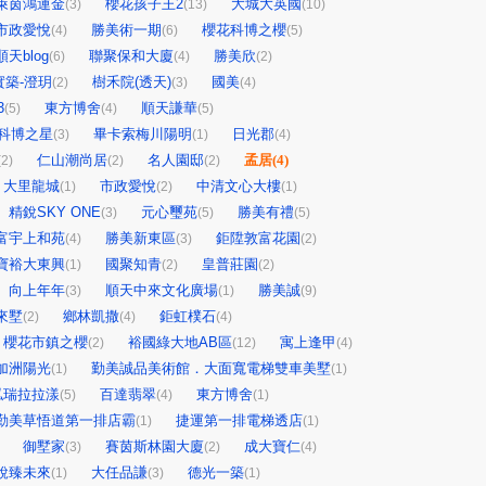
萊茵鴻運金
櫻花孩子王2
大城大英國
(3)
(13)
(10)
市政愛悅
勝美術一期
櫻花科博之櫻
(4)
(6)
(5)
順天blog
聯聚保和大廈
勝美欣
(6)
(4)
(2)
實築-澄玥
樹禾院(透天)
國美
(2)
(3)
(4)
3
東方博舍
順天謙華
(5)
(4)
(5)
科博之星
畢卡索梅川陽明
日光郡
(3)
(1)
(4)
仁山潮尚居
名人園邸
孟居
(4)
(2)
(2)
(2)
大里龍城
市政愛悅
中清文心大樓
(1)
(2)
(1)
精銳SKY ONE
元心璽苑
勝美有禮
(3)
(5)
(5)
富宇上和苑
勝美新東區
鉅陞敦富花園
(4)
(3)
(2)
寶裕大東興
國聚知青
皇普莊園
(1)
(2)
(2)
向上年年
順天中來文化廣場
勝美誠
(3)
(1)
(9)
來墅
鄉林凱撒
鉅虹樸石
(2)
(4)
(4)
櫻花市鎮之櫻
裕國綠大地AB區
寓上逢甲
(2)
(12)
(4)
加洲陽光
勤美誠品美術館．大面寬電梯雙車美墅
(1)
(1)
泓瑞拉拉漾
百達翡翠
東方博舍
(5)
(4)
(1)
勤美草悟道第一排店霸
捷運第一排電梯透店
(1)
(1)
御墅家
賽茵斯林園大廈
成大寶仁
(3)
(2)
(4)
銳臻未來
大任品謙
德光一築
(1)
(3)
(1)