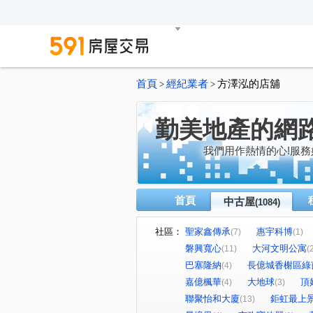
首頁
經紀業者
方澤泓的店舖
>
>
勤美地產的網
我們用作熱情的心!服務
首頁
中古屋
(1084)
社區：
聖家鑫傳承
惠宇科博
(7)
(1)
磐興寬心
大河文明公寓
(11)
(
巴塞隆納
長億城香榭區綠
(4)
嘉億楓華
大地球
頂
(4)
(3)
聯聚怡和大廈
鉅虹最上
(13)