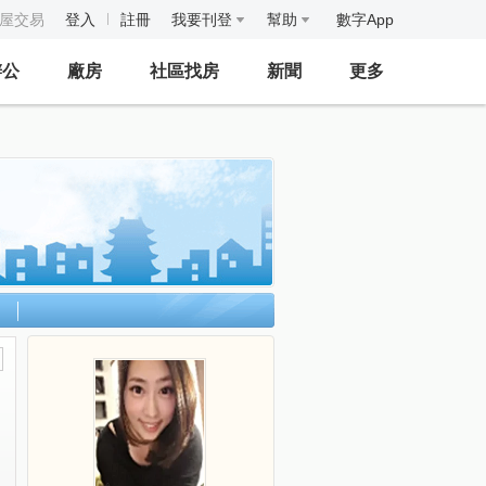
房屋交易
登入
註冊
我要刊登
幫助
數字App
辦公
廠房
社區找房
新聞
更多