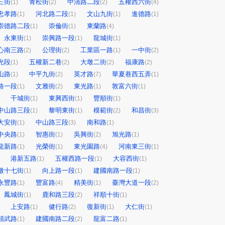
三街
青松街
中清路二段
五權西六街
(1)
(2)
(2)
(4)
忠孝路
河北路二段
文山九街
進德路
(1)
(1)
(1)
(1)
崇德路二段
崇倫街
東蘭路
(1)
(1)
(4)
永東街
崇興路一段
龍城街
(1)
(1)
(1)
心南三路
公理街
工業區一路
一中街
(2)
(2)
(1)
(2)
光段
五權新二巷
大墩二街
福康路
(1)
(2)
(2)
(2)
山路
中平九街
英才路
華夏巷西五弄
(1)
(2)
(7)
(1)
路一段
文雅街
東光路
敦富六街
(1)
(2)
(1)
(1)
干城街
東興西街
豐順街
(1)
(1)
(1)
中山路三段
黎明東街
模範街
和昌街
(1)
(1)
(2)
(3)
大安街
中山路三段
南和路
(1)
(3)
(1)
中央路
智惠街
吳興街
旭光路
(1)
(1)
(2)
(1)
龍新路
光榮街
東光園路
河南東三街
(1)
(1)
(4)
(1)
港新五路
五權西路一段
大容西街
(1)
(1)
(1)
墩十七街
向上路一段
建國南路一段
(1)
(1)
(1)
永豐路
豐富路
精美街
臺灣大道一段
(1)
(4)
(1)
(2)
鳳城街
鹿和路三段
祥順十街
(1)
(2)
(1)
上安路
健行路
復新街
大仁街
(1)
(2)
(1)
(1)
精武路
建國南路二段
龍富二路
(1)
(2)
(1)