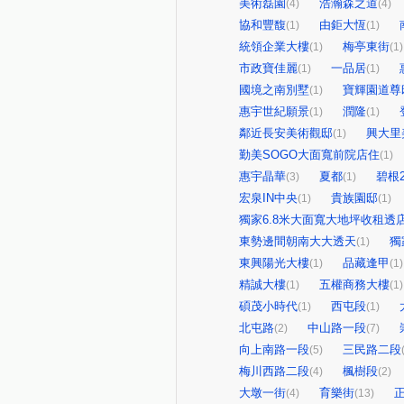
美術磊園
浩瀚森之道
(4)
(4)
協和豐馥
由鉅大恆
(1)
(1)
統領企業大樓
梅亭東街
(1)
(1)
市政寶佳麗
一品居
(1)
(1)
國境之南別墅
寶輝園道尊
(1)
惠宇世紀願景
潤隆
(1)
(1)
鄰近長安美術觀邸
興大里
(1)
勤美SOGO大面寬前院店住
(1)
惠宇晶華
夏都
碧根
(3)
(1)
宏泉IN中央
貴族園邸
(1)
(1)
獨家6.8米大面寬大地坪收租透
東勢邊間朝南大大透天
獨
(1)
東興陽光大樓
品藏逢甲
(1)
(1)
精誠大樓
五權商務大樓
(1)
(1)
碩茂小時代
西屯段
(1)
(1)
北屯路
中山路一段
(2)
(7)
向上南路一段
三民路二段
(5)
梅川西路二段
楓樹段
(4)
(2)
大墩一街
育樂街
(4)
(13)