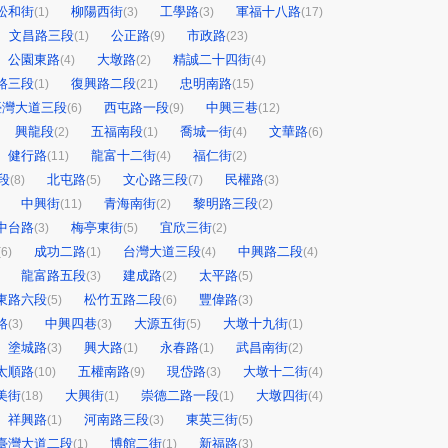
松和街
柳陽西街
工學路
軍福十八路
(1)
(3)
(3)
(17)
文昌路三段
公正路
市政路
(1)
(9)
(23)
公園東路
大墩路
精誠二十四街
(4)
(2)
(4)
路三段
復興路二段
忠明南路
(1)
(21)
(15)
臺灣大道三段
西屯路一段
中興三巷
(6)
(9)
(12)
興龍段
五福南段
喬城一街
文華路
(2)
(1)
(4)
(6)
健行路
龍富十二街
福仁街
(11)
(4)
(2)
段
北屯路
文心路三段
民權路
(8)
(5)
(7)
(3)
中興街
青海南街
黎明路三段
(11)
(2)
(2)
中台路
梅亭東街
宜欣三街
(3)
(5)
(2)
成功二路
台灣大道三段
中興路二段
(6)
(1)
(4)
(4)
龍富路五段
建成路
太平路
(3)
(2)
(5)
東路六段
松竹五路二段
豐偉路
(5)
(6)
(3)
路
中興四巷
大源五街
大墩十九街
(3)
(3)
(5)
(1)
塗城路
興大路
永春路
武昌南街
(3)
(1)
(1)
(2)
太順路
五權南路
現岱路
大墩十二街
(10)
(9)
(3)
(4)
美街
大興街
崇德二路一段
大墩四街
(18)
(1)
(1)
(4)
祥興路
河南路三段
東英三街
(1)
(3)
(5)
臺灣大道二段
博館二街
新福路
(1)
(1)
(3)