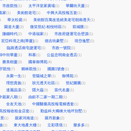
市政凱悅
太平洋皇家廣場
華爾街天廈
(1)
(1)
(1)
凰家
美術館老宅
中興大高投報五套
(1)
(1)
(1)
華太松庭
美術館百萬改造絕美老宅朝南透天
)
(4)
(1)
園道大廈
微笑世紀-柏悅特區
双城匯
(2)
(5)
(1)
賺錢時代
中港福家
市政府捷運宅合壁源
(2)
(1)
(1)
宏亞科境之南(華廈)
德吉街豪墅
現岱逸墅
(1)
(1)
(1)
臨路透店南屯捷運宅
市政一號院
)
(1)
(1)
錦中街華廈
和慕
公益忠明南金透店
(1)
(1)
(1)
勝美樹廈
國泰御博苑
(3)
(4)
宇凱悅
鄉林凱悅
國圖1號會
(7)
(1)
(1)
永聚一生
登陽城之華
御博苑
(1)
(1)
(3)
理想貴族
狀元透天社區
世紀圖騰
(1)
(1)
(1)
達麗晶漾
隱大藴
當代名廈
(2)
(3)
(1)
中親家八期
由鉅不二家一期二期
(1)
(1)
全友天池
中國醫藥高投報電梯透套
(2)
(1)
高投報收租金店套
勤益科大獨棟大地坪別墅
(1)
(1)
帝景
親家河南道
羅丹新象
(1)
(1)
(2)
族
東大地產大樓
立彩璞境
樂多多
(1)
(1)
(1)
(1)