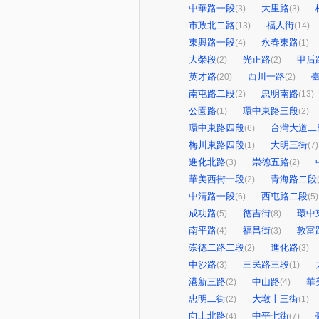
中華路一段
大里路
(3)
(3)
市政北二路
福人街
(13)
(14)
東興路一段
永春東路
(4)
(1)
大榮段
光正路
甲后
(2)
(2)
英才路
西川一路
(20)
(2)
南屯路二段
忠明南路
(2)
(13)
公園路
環中東路三段
(1)
(2)
環中東路四段
台灣大道二
(6)
梅川東路四段
大明三街
(1)
(7)
進化北路
崇德五路
(3)
(2)
華美西街一段
青海路二段
(2)
中清路一段
西屯路二段
(6)
(5)
成功路
德吉街
環中
(5)
(8)
南平路
福昌街
敦富
(4)
(3)
崇德二路二段
進化路
(2)
(3)
中沙路
三民路三段
(3)
(1)
港新三路
中山路
華
(2)
(4)
忠明二街
大墩十三街
(2)
(1)
向上北路
中平七街
(4)
(7)