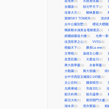
星境界
市政寶佳麗
(4)
(1)
全國派
狀元甲天下
(4)
(2)
佳泰大方
鄉林夏都
(1)
(8)
寶輝SKY TOWER
澄亦
(10)
台中公園別墅
櫻花大櫻國
(2)
獨家鄰水湳黃金電梯透店
(1)
經國綠園道大樓
允將一著
(1)
佳茂世界之心
VVS1
(3)
(4)
熊貓天下
勝美La one
(1)
(6)
文華硯
遠雄文心匯
(6)
(3)
皇普莊園
大愛金川
(1)
(1)
興大路華廈
永春華廈
(1)
(1)
大觀園
興大翡儷
得
(2)
(7)
台中市西區五權路2-143號
(1)
文心百利
國美晴空
(1)
(4)
允將康城
市政101
(1)
(3)
順天科博
順天蘊華
(1)
(3)
蘇活大街
蔡田開門大廈
(5)
(3)
湖水岸
澄亦實築
精
(2)
(1)