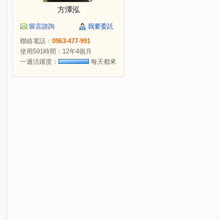
方澤泓
留言諮詢
我要委託
聯絡電話：
0963-477-991
使用591時間：12年4個月
一週活躍度：
每天都來