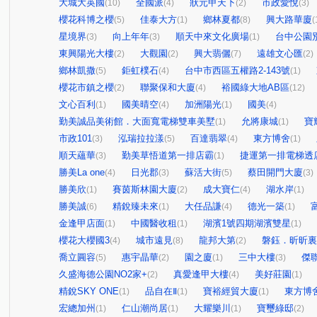
大城大英國
全國派
狀元甲天下
市政愛悅
(10)
(4)
(2)
(3)
櫻花科博之櫻
佳泰大方
鄉林夏都
興大路華廈
(5)
(1)
(8)
(
星境界
向上年年
順天中來文化廣場
台中公園
(3)
(3)
(1)
東興陽光大樓
大觀園
興大翡儷
遠雄文心匯
(2)
(2)
(7)
(2)
鄉林凱撒
鉅虹樸石
台中市西區五權路2-143號
(5)
(4)
(1)
櫻花市鎮之櫻
聯聚保和大廈
裕國綠大地AB區
(2)
(4)
(12)
文心百利
國美晴空
加洲陽光
國美
(1)
(4)
(1)
(4)
勤美誠品美術館．大面寬電梯雙車美墅
允將康城
寶
(1)
(1)
市政101
泓瑞拉拉漾
百達翡翠
東方博舍
(3)
(5)
(4)
(1)
順天蘊華
勤美草悟道第一排店霸
捷運第一排電梯透
(3)
(1)
勝美La one
日光郡
蘇活大街
蔡田開門大廈
(4)
(3)
(5)
(3)
勝美欣
賽茵斯林園大廈
成大寶仁
湖水岸
(1)
(2)
(4)
(1)
勝美誠
精銳臻未來
大任品謙
德光一築
(6)
(1)
(4)
(1)
金逢甲店面
中國醫收租
湖濱1號四期湖濱雙星
(1)
(1)
(1)
櫻花大櫻國3
城市遠見
龍邦大第
磐鈺．昕昕裏
(4)
(8)
(2)
喬立圓容
惠宇晶華
園之廈
三中大樓
傑
(5)
(2)
(1)
(3)
久盛海德公園NO2家+
真愛逢甲大樓
美好莊園
(2)
(4)
(1)
精銳SKY ONE
品自在Ⅱ
寶裕經貿大廈
東方博
(1)
(1)
(1)
宏總加州
仁山潮尚居
大耀樂川
寶璽綠邸
(1)
(1)
(1)
(2)