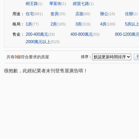
樹王路
華富街
經貿七路
(1)
(1)
(1)
用途：
住宅
套房
店面
辦公
住辦
(881)
(35)
(68)
(16)
(2)
格局：
1房
2房
3房
4房
5房以
(77)
(165)
(316)
(169)
售金：
200-400萬元
400-800萬元
800-1200萬
(28)
(50)
2000萬元以上
(515)
共有
0
個符合要求的房屋
排序：
很抱歉，此經紀業者未刊登售屋廣告唷！