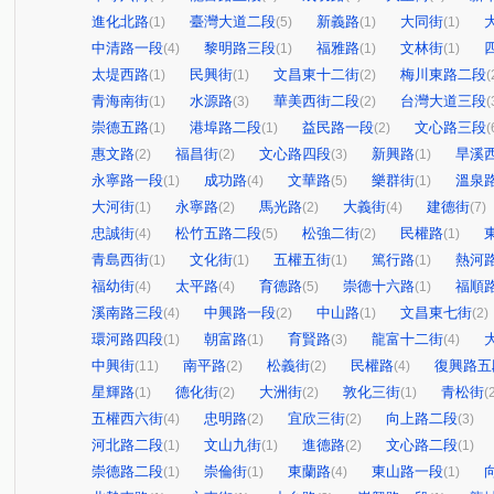
進化北路
臺灣大道二段
新義路
大同街
(1)
(5)
(1)
(1)
中清路一段
黎明路三段
福雅路
文林街
(4)
(1)
(1)
(1)
太堤西路
民興街
文昌東十二街
梅川東路二段
(1)
(1)
(2)
(
青海南街
水源路
華美西街二段
台灣大道三段
(1)
(3)
(2)
(
崇德五路
港埠路二段
益民路一段
文心路三段
(1)
(1)
(2)
(
惠文路
福昌街
文心路四段
新興路
旱溪
(2)
(2)
(3)
(1)
永寧路一段
成功路
文華路
樂群街
溫泉
(1)
(4)
(5)
(1)
大河街
永寧路
馬光路
大義街
建德街
(1)
(2)
(2)
(4)
(7)
忠誠街
松竹五路二段
松強二街
民權路
(4)
(5)
(2)
(1)
青島西街
文化街
五權五街
篤行路
熱河
(1)
(1)
(1)
(1)
福幼街
太平路
育德路
崇德十六路
福順
(4)
(4)
(5)
(1)
溪南路三段
中興路一段
中山路
文昌東七街
(4)
(2)
(1)
(2)
環河路四段
朝富路
育賢路
龍富十二街
(1)
(1)
(3)
(4)
中興街
南平路
松義街
民權路
復興路五
(11)
(2)
(2)
(4)
星輝路
德化街
大洲街
敦化三街
青松街
(1)
(2)
(2)
(1)
(
五權西六街
忠明路
宜欣三街
向上路二段
(4)
(2)
(2)
(3)
河北路二段
文山九街
進德路
文心路二段
(1)
(1)
(2)
(1)
崇德路二段
崇倫街
東蘭路
東山路一段
(1)
(1)
(4)
(1)