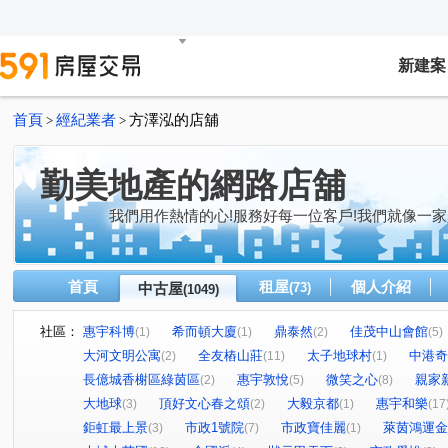
新建案
首頁
經紀業者
方澤泓的店舖
>
>
勤美地產的網路店舖
我們用作熱情的心!服務好每一位客戶!我們就像一家
首頁
租屋
個人介紹
中古屋
(73)
(1049)
社區：
惠宇科博
希而頓大廈
鼎泰然
佳茂中山會館
(1)
(1)
(2)
(5)
大河文明公寓
全友樁山莊
太子地球村
中港奇
(2)
(11)
(1)
長億城香榭區綠茵區
惠宇敦悅
微笑之心
親家
(2)
(5)
(8)
大地球
頂好文心春之頌
大毅京都
惠宇和樂
(3)
(2)
(1)
(17
鉅虹最上景
市政1號院
市政寶佳麗
萊茵鴻運金
(3)
(7)
(1)