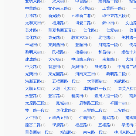
北勢東路
永東街
中台路
崇興路一段
龍
(1)
(1)
(3)
(1)
中華路
文心南三路
公理街
工業區一路
(2)
(2)
(2)
(1)
月祥路
新光段
五權新二巷
環中東路六段
(1)
(1)
(2)
(4)
太和東街
福康路
博愛二路
錦中街
文山
(5)
(2)
(1)
(1)
英才路
華夏巷西五弄
仁化路
仁愛街
敦
(7)
(1)
(1)
(1)
進化路
東光路
敦富六街
北屯路
美村路
(2)
(1)
(1)
(5)
干城街
東興西街
豐順街
河南路一段
僑
(1)
(1)
(1)
(1)
黎明東街
民權路
模範街
和昌街
崇德十
(1)
(2)
(2)
(3)
建成路
大安街
中山路三段
南和路
大墩
(1)
(1)
(3)
(1)
中央路
智惠街
吳興街
旭光路
中清路二
(1)
(1)
(2)
(1)
光榮街
東光園路
河南東三街
黎明路二段
(1)
(4)
(1)
(1)
港新五路
五權西路一段
大容西街
精武路
(1)
(1)
(1)
(2)
太順五街
大墩十七街
建國南路一段
東英八街
(1)
(1)
(1)
(
永豐路
豐富路
精美街
臺灣大道一段
南
(1)
(4)
(1)
(2)
太原路三段
鳳城街
鹿和路三段
祥順十街
(1)
(1)
(2)
(1)
雙十路一段
進化北路
三豐路二段
上安路
(1)
(2)
(1)
(1)
大仁街
五權西五街
仁義街
精武路
建國
(1)
(1)
(2)
(1)
龍富二路
學府路
福星路
五權路
旱溪街
(1)
(2)
(1)
(1)
(
華美西街一段
精誠路
南屯路一段
柳川東路二
(1)
(1)
(1)