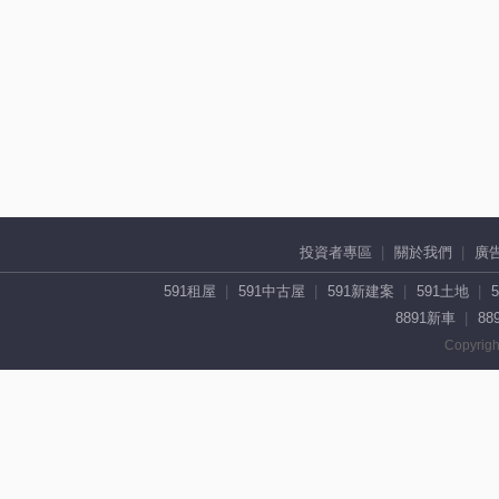
投資者專區
關於我們
廣
591租屋
591中古屋
591新建案
591土地
8891新車
88
Copyrigh