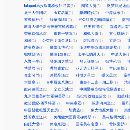
lalaport高投報電梯收租21套
園道大廈
微笑世紀-柏
(1)
(2)
廣三大帝國
玉京名廈
賺錢時代
中港福家
(2)
(1)
(2)
(1)
來來福神
綠華濃D區
宏亞科境之南(華廈)
德吉
(2)
(1)
(1)
教育大學全新高投報電梯透套
勝美有禮
臨路透店南
(1)
(4)
聖家鑫傳承
市政一號院
和楓大廈
文心櫻花
(5)
(1)
(1)
(1)
和慕
公益忠明南金透店
聚悅澄心
孟居
(1)
(1)
(2)
(2)
勝美樹廈
國泰御博苑
衛道中學臨路車庫別墅
(3)
(4)
(1)
鄉林凱悅
國圖1號會
太平低總透天
中清大第
(1)
(1)
(1)
(1
永聚一生
登陽城之華
順天謙華
御博苑
(1)
(1)
(5)
(3)
博愛國宅
理想貴族
狀元透天社區
世紀圖騰
(1)
(1)
(1)
(1)
傑出名門
達麗晶漾
科博之星
隱大藴
當
(1)
(2)
(2)
(3)
大國度
台中親家八期
由鉅不二家一期二期
浩
(2)
(1)
(1)
龍邦綠園道
全友天池
中國醫藥高投報電梯透套
(1)
(2)
(1)
九米面寬美術館電梯美墅
高投報收租金店套
勤益科
(1)
(1)
微笑世紀-四季特區
中央帝景
親家河南道
羅丹
(2)
(1)
(1)
中國醫收租透天套房
龍貴族
東大地產大樓
樂
(1)
(1)
(1)
浩瀚森之道
美術館大面寬電梯美墅
美村黎明大廈
(4)
(1)
(1)
由鉅大恆
南屯京殿
國泰美村名廈
貴族園邸
(1)
(1)
(1)
(1)