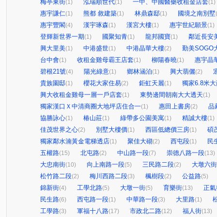
梅亭東街
泓瑞順世代
一中、中國醫藥收租金店套
(1)
(1)
(1)
惠宇謙仁
熊都 敘建築
林鼎森邸
國境之南別墅
(1)
(1)
(1)
惠宇豐閣
漢宇琢森
漢宮大樓
惠宇世紀願景
(4)
(1)
(1)
(1)
登輝新世界一期
國聚知青
龍邦國寶
鄰近長安
(1)
(1)
(1)
興大里美
中港盛世
中港晶華大樓
勤美SOGO
(1)
(1)
(2)
台中會
收租金雞母霸王店套
柳陽春曉
惠宇晶
(1)
(1)
(1)
碧根21號
陽光綠意
鄉林涵泊
興大翡儷
(4)
(1)
(1)
(2)
貴族園邸
櫻花大家住易
鉅虹天麗
獨家6.8米
(1)
(2)
(1)
興大收租金雞母一層一戶店套
東勢邊間朝南大大透天
(1)
(1)
獨家漢口Ｘ中清商圈大地坪店住合一
惠田上書房
品
(1)
(2)
協勝詠心
椿山莊
綠帶多公園美寓
精誠大樓
(1)
(1)
(1)
(1)
佳茂世界之心
別墅大樓價
西區低總價三房
碩
(2)
(1)
(1)
獨家鄰水湳黃金電梯透店
聚佳大砌
西屯段
民
(1)
(2)
(1)
五權路
北屯路
中山路一段
崇德八路一段
(15)
(2)
(7)
(13)
大忠南街
向上南路一段
三民路二段
大墩六街
(10)
(5)
(2)
松竹路二段
梅川西路二段
楓樹段
公益路
(2)
(3)
(2)
(5)
錦新街
工學北路
大墩一街
育樂街
正氣
(4)
(5)
(5)
(13)
民生路
西屯路一段
中華路一段
大里路
(6)
(1)
(3)
(1)
工學路
軍福十八路
市政北二路
福人街
(3)
(17)
(12)
(13)