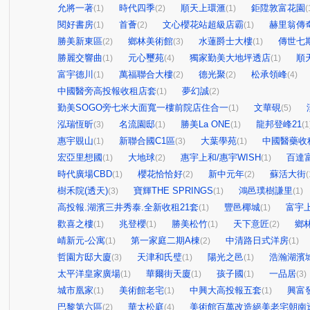
允將一著
時代四季
順天上環滙
鉅陞敦富花園
(1)
(2)
(1)
(
閱好書房
首薈
文心櫻花站超級店霸
赫里翁傳
(1)
(2)
(1)
勝美新東區
鄉林美術館
水蓮爵士大樓
傳世七
(2)
(3)
(1)
勝麗交響曲
元心璽苑
獨家勤美大地坪透店
順天
(1)
(4)
(1)
富宇德川
萬福聯合大樓
德光聚
松承領峰
(1)
(2)
(2)
(4)
中國醫旁高投報收租店套
夢幻誠
(1)
(2)
勤美SOGO旁七米大面寬一樓前院店住合一
文華硯
(1)
(5)
泓瑞恆昕
名流園邸
勝美La ONE
龍邦登峰21
(3)
(1)
(1)
(1
惠宇覞山
新聯合國C1區
大葉學苑
中國醫藥收
(1)
(3)
(1)
宏亞里想國
大地球
惠宇上和/惠宇WISH
百達
(1)
(2)
(1)
時代廣場CBD
櫻花恰恰好
新中元年
蘇活大街
(1)
(2)
(2)
(
樹禾院(透天)
寶輝THE SPRINGS
鴻邑璞樹謙里
(3)
(1)
(1)
高投報.湖濱三井秀泰.全新收租21套
豐邑椰城
富宇
(1)
(1)
歡喜之樓
兆登櫻
勝美松竹
天下意匠
鄉
(1)
(1)
(1)
(2)
崝新元-公寓
第一家庭二期A棟
中清路日式洋房
(1)
(2)
(1)
哲園方邸大廈
天津和氏璧
陽光之邑
浩瀚湖濱
(3)
(1)
(1)
太平洋皇家廣場
華爾街天廈
孩子國
一品居
(1)
(1)
(1)
(3)
城市凰家
美術館老宅
中興大高投報五套
興富
(1)
(1)
(1)
巴黎第六區
華太松庭
美術館百萬改造絕美老宅朝南
(2)
(4)