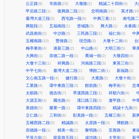
公正路
市政路
大墩路
精誠二十四街
大
(9)
(23)
(2)
(4)
甲后路三段
復興路二段
忠明南路
英才路
(1)
(22)
(16)
(19
臺灣大道三段
西屯路一段
中興三巷
南屯路二
(5)
(9)
(12)
興龍段
五福南段
塗城路
興大路
永春路
(2)
(1)
(3)
(1)
(
武昌南街
中沙路
三民路三段
福仁街
中
(2)
(3)
(1)
(2)
五權南路
豐偉路
現岱路
大墩十二街
台
(10)
(2)
(3)
(4)
梅亭東街
港新三路
中山路
大明三街
華
(4)
(2)
(4)
(5)
大興街
崇德二路一段
喬城一街
大墩四街
(1)
(1)
(2)
(4)
大墩十三街
祥興路
河南路三段
東英三街
(1)
(1)
(3)
(5)
中平七街
臺灣大道二段
博館二街
新福路
(8)
(1)
(1)
(3)
文心南五路一段
健行路
大業路
大墩十街
(4)
(11)
(5)
(3)
工業路
環中東路三段
館前路
梅亭街
忠
(4)
(3)
(7)
(5)
太順路
德吉街
旱溪西路三段
祥順六街
(7)
(7)
(1)
(4)
大源五街
國光路
漢口路三段
逢甲路
中
(4)
(4)
(3)
(2)
美德街
樂業一路
環中東路四段
精誠十九街
(5)
(1)
(5)
(5)
立仁路
三和街
彰美路一段
五權三街
新
(1)
(8)
(2)
(3)
五權西路二段
精誠路
太原路一段
博館路
(5)
(4)
(3)
(3)
崇德路一段
精美一街
黎明路
至善路
東
(1)
(2)
(2)
(5)
平等六街
龍富路五段
成功路
大里街
新
(2)
(1)
(1)
(1)