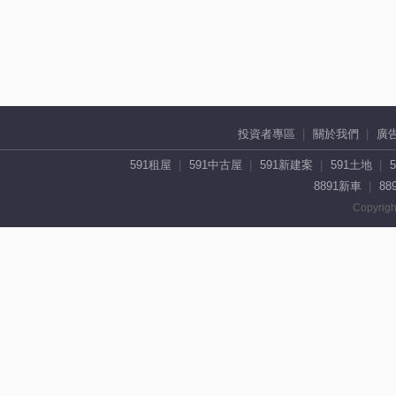
投資者專區
關於我們
廣
591租屋
591中古屋
591新建案
591土地
8891新車
88
Copyrigh