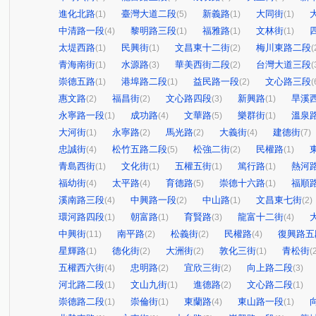
進化北路
臺灣大道二段
新義路
大同街
(1)
(5)
(1)
(1)
中清路一段
黎明路三段
福雅路
文林街
(4)
(1)
(1)
(1)
太堤西路
民興街
文昌東十二街
梅川東路二段
(1)
(1)
(2)
(
青海南街
水源路
華美西街二段
台灣大道三段
(1)
(3)
(2)
(
崇德五路
港埠路二段
益民路一段
文心路三段
(1)
(1)
(2)
(
惠文路
福昌街
文心路四段
新興路
旱溪
(2)
(2)
(3)
(1)
永寧路一段
成功路
文華路
樂群街
溫泉
(1)
(4)
(5)
(1)
大河街
永寧路
馬光路
大義街
建德街
(1)
(2)
(2)
(4)
(7)
忠誠街
松竹五路二段
松強二街
民權路
(4)
(5)
(2)
(1)
青島西街
文化街
五權五街
篤行路
熱河
(1)
(1)
(1)
(1)
福幼街
太平路
育德路
崇德十六路
福順
(4)
(4)
(5)
(1)
溪南路三段
中興路一段
中山路
文昌東七街
(4)
(2)
(1)
(2)
環河路四段
朝富路
育賢路
龍富十二街
(1)
(1)
(3)
(4)
中興街
南平路
松義街
民權路
復興路五
(11)
(2)
(2)
(4)
星輝路
德化街
大洲街
敦化三街
青松街
(1)
(2)
(2)
(1)
(
五權西六街
忠明路
宜欣三街
向上路二段
(4)
(2)
(2)
(3)
河北路二段
文山九街
進德路
文心路二段
(1)
(1)
(2)
(1)
崇德路二段
崇倫街
東蘭路
東山路一段
(1)
(1)
(4)
(1)