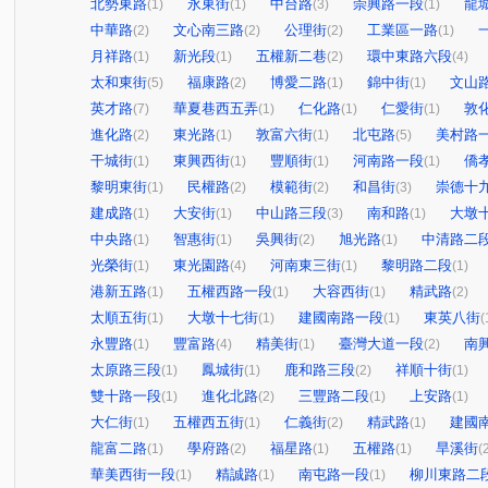
北勢東路
永東街
中台路
崇興路一段
龍
(1)
(1)
(3)
(1)
中華路
文心南三路
公理街
工業區一路
(2)
(2)
(2)
(1)
月祥路
新光段
五權新二巷
環中東路六段
(1)
(1)
(2)
(4)
太和東街
福康路
博愛二路
錦中街
文山
(5)
(2)
(1)
(1)
英才路
華夏巷西五弄
仁化路
仁愛街
敦
(7)
(1)
(1)
(1)
進化路
東光路
敦富六街
北屯路
美村路
(2)
(1)
(1)
(5)
干城街
東興西街
豐順街
河南路一段
僑
(1)
(1)
(1)
(1)
黎明東街
民權路
模範街
和昌街
崇德十
(1)
(2)
(2)
(3)
建成路
大安街
中山路三段
南和路
大墩
(1)
(1)
(3)
(1)
中央路
智惠街
吳興街
旭光路
中清路二
(1)
(1)
(2)
(1)
光榮街
東光園路
河南東三街
黎明路二段
(1)
(4)
(1)
(1)
港新五路
五權西路一段
大容西街
精武路
(1)
(1)
(1)
(2)
太順五街
大墩十七街
建國南路一段
東英八街
(1)
(1)
(1)
(
永豐路
豐富路
精美街
臺灣大道一段
南
(1)
(4)
(1)
(2)
太原路三段
鳳城街
鹿和路三段
祥順十街
(1)
(1)
(2)
(1)
雙十路一段
進化北路
三豐路二段
上安路
(1)
(2)
(1)
(1)
大仁街
五權西五街
仁義街
精武路
建國
(1)
(1)
(2)
(1)
龍富二路
學府路
福星路
五權路
旱溪街
(1)
(2)
(1)
(1)
(
華美西街一段
精誠路
南屯路一段
柳川東路二
(1)
(1)
(1)