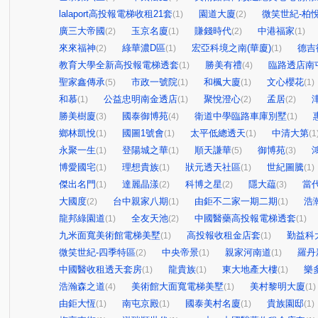
lalaport高投報電梯收租21套
園道大廈
微笑世紀-柏
(1)
(2)
廣三大帝國
玉京名廈
賺錢時代
中港福家
(2)
(1)
(2)
(1)
來來福神
綠華濃D區
宏亞科境之南(華廈)
德吉
(2)
(1)
(1)
教育大學全新高投報電梯透套
勝美有禮
臨路透店南
(1)
(4)
聖家鑫傳承
市政一號院
和楓大廈
文心櫻花
(5)
(1)
(1)
(1)
和慕
公益忠明南金透店
聚悅澄心
孟居
(1)
(1)
(2)
(2)
勝美樹廈
國泰御博苑
衛道中學臨路車庫別墅
(3)
(4)
(1)
鄉林凱悅
國圖1號會
太平低總透天
中清大第
(1)
(1)
(1)
(1
永聚一生
登陽城之華
順天謙華
御博苑
(1)
(1)
(5)
(3)
博愛國宅
理想貴族
狀元透天社區
世紀圖騰
(1)
(1)
(1)
(1)
傑出名門
達麗晶漾
科博之星
隱大藴
當
(1)
(2)
(2)
(3)
大國度
台中親家八期
由鉅不二家一期二期
浩
(2)
(1)
(1)
龍邦綠園道
全友天池
中國醫藥高投報電梯透套
(1)
(2)
(1)
九米面寬美術館電梯美墅
高投報收租金店套
勤益科
(1)
(1)
微笑世紀-四季特區
中央帝景
親家河南道
羅丹
(2)
(1)
(1)
中國醫收租透天套房
龍貴族
東大地產大樓
樂
(1)
(1)
(1)
浩瀚森之道
美術館大面寬電梯美墅
美村黎明大廈
(4)
(1)
(1)
由鉅大恆
南屯京殿
國泰美村名廈
貴族園邸
(1)
(1)
(1)
(1)