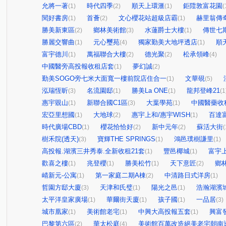
允將一著
時代四季
順天上環滙
鉅陞敦富花園
(1)
(2)
(1)
(
閱好書房
首薈
文心櫻花站超級店霸
赫里翁傳
(1)
(2)
(1)
勝美新東區
鄉林美術館
水蓮爵士大樓
傳世七
(2)
(3)
(1)
勝麗交響曲
元心璽苑
獨家勤美大地坪透店
順天
(1)
(4)
(1)
富宇德川
萬福聯合大樓
德光聚
松承領峰
(1)
(2)
(2)
(4)
中國醫旁高投報收租店套
夢幻誠
(1)
(2)
勤美SOGO旁七米大面寬一樓前院店住合一
文華硯
(1)
(5)
泓瑞恆昕
名流園邸
勝美La ONE
龍邦登峰21
(3)
(1)
(1)
(1
惠宇覞山
新聯合國C1區
大葉學苑
中國醫藥收
(1)
(3)
(1)
宏亞里想國
大地球
惠宇上和/惠宇WISH
百達
(1)
(2)
(1)
時代廣場CBD
櫻花恰恰好
新中元年
蘇活大街
(1)
(2)
(2)
(
樹禾院(透天)
寶輝THE SPRINGS
鴻邑璞樹謙里
(3)
(1)
(1)
高投報.湖濱三井秀泰.全新收租21套
豐邑椰城
富宇
(1)
(1)
歡喜之樓
兆登櫻
勝美松竹
天下意匠
鄉
(1)
(1)
(1)
(2)
崝新元-公寓
第一家庭二期A棟
中清路日式洋房
(1)
(2)
(1)
哲園方邸大廈
天津和氏璧
陽光之邑
浩瀚湖濱
(3)
(1)
(1)
太平洋皇家廣場
華爾街天廈
孩子國
一品居
(1)
(1)
(1)
(3)
城市凰家
美術館老宅
中興大高投報五套
興富
(1)
(1)
(1)
巴黎第六區
華太松庭
美術館百萬改造絕美老宅朝南
(2)
(4)