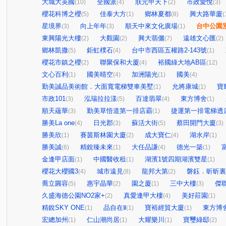
大城大英國
全國派
狀元甲天下
市政愛悅
(10)
(4)
(2)
(3)
櫻花科博之櫻
佳泰大方
鄉林夏都
興大路華廈
(5)
(1)
(8)
(
星境界
向上年年
順天中來文化廣場
台中公園
(3)
(3)
(1)
東興陽光大樓
大觀園
興大翡儷
遠雄文心匯
(2)
(2)
(7)
(2)
鄉林凱撒
鉅虹樸石
台中市西區五權路2-143號
(5)
(4)
(1)
櫻花市鎮之櫻
聯聚保和大廈
裕國綠大地AB區
(2)
(4)
(12)
文心百利
國美晴空
加洲陽光
國美
(1)
(4)
(1)
(4)
勤美誠品美術館．大面寬電梯雙車美墅
允將康城
寶
(1)
(1)
市政101
泓瑞拉拉漾
百達翡翠
東方博舍
(3)
(5)
(4)
(1)
順天蘊華
勤美草悟道第一排店霸
捷運第一排電梯透
(3)
(1)
勝美La one
日光郡
蘇活大街
蔡田開門大廈
(4)
(3)
(5)
(3)
勝美欣
賽茵斯林園大廈
成大寶仁
湖水岸
(1)
(2)
(4)
(1)
勝美誠
精銳臻未來
大任品謙
德光一築
(6)
(1)
(4)
(1)
金逢甲店面
中國醫收租
湖濱1號四期湖濱雙星
(1)
(1)
(1)
櫻花大櫻國3
城市遠見
龍邦大第
磐鈺．昕昕裏
(4)
(8)
(2)
喬立圓容
惠宇晶華
園之廈
三中大樓
傑
(5)
(2)
(1)
(3)
久盛海德公園NO2家+
真愛逢甲大樓
美好莊園
(2)
(4)
(1)
精銳SKY ONE
品自在Ⅱ
寶裕經貿大廈
東方博
(1)
(1)
(1)
宏總加州
仁山潮尚居
大耀樂川
寶璽綠邸
(1)
(1)
(1)
(2)