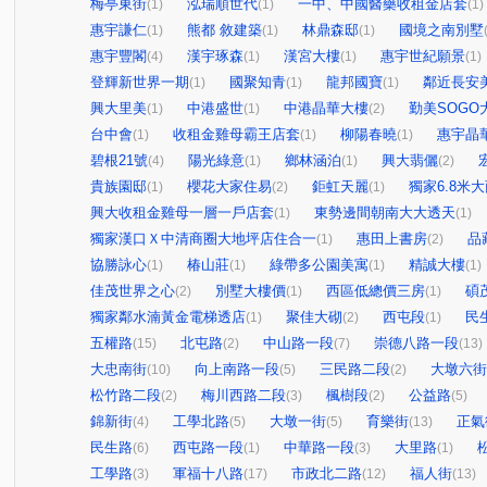
梅亭東街
泓瑞順世代
一中、中國醫藥收租金店套
(1)
(1)
(1)
惠宇謙仁
熊都 敘建築
林鼎森邸
國境之南別墅
(1)
(1)
(1)
惠宇豐閣
漢宇琢森
漢宮大樓
惠宇世紀願景
(4)
(1)
(1)
(1)
登輝新世界一期
國聚知青
龍邦國寶
鄰近長安
(1)
(1)
(1)
興大里美
中港盛世
中港晶華大樓
勤美SOGO
(1)
(1)
(2)
台中會
收租金雞母霸王店套
柳陽春曉
惠宇晶
(1)
(1)
(1)
碧根21號
陽光綠意
鄉林涵泊
興大翡儷
(4)
(1)
(1)
(2)
貴族園邸
櫻花大家住易
鉅虹天麗
獨家6.8米
(1)
(2)
(1)
興大收租金雞母一層一戶店套
東勢邊間朝南大大透天
(1)
(1)
獨家漢口Ｘ中清商圈大地坪店住合一
惠田上書房
品
(1)
(2)
協勝詠心
椿山莊
綠帶多公園美寓
精誠大樓
(1)
(1)
(1)
(1)
佳茂世界之心
別墅大樓價
西區低總價三房
碩
(2)
(1)
(1)
獨家鄰水湳黃金電梯透店
聚佳大砌
西屯段
民
(1)
(2)
(1)
五權路
北屯路
中山路一段
崇德八路一段
(15)
(2)
(7)
(13)
大忠南街
向上南路一段
三民路二段
大墩六街
(10)
(5)
(2)
松竹路二段
梅川西路二段
楓樹段
公益路
(2)
(3)
(2)
(5)
錦新街
工學北路
大墩一街
育樂街
正氣
(4)
(5)
(5)
(13)
民生路
西屯路一段
中華路一段
大里路
(6)
(1)
(3)
(1)
工學路
軍福十八路
市政北二路
福人街
(3)
(17)
(12)
(13)