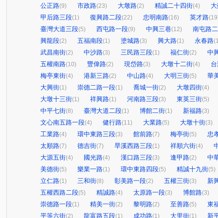
公正路
市政路
大墩路
精誠二十四街
大
(9)
(23)
(2)
(4)
甲后路三段
復興路二段
忠明南路
英才路
(1)
(22)
(16)
(19
臺灣大道三段
西屯路一段
中興三巷
南屯路二
(5)
(9)
(12)
興龍段
五福南段
塗城路
興大路
永春路
(2)
(1)
(3)
(1)
(
武昌南街
中沙路
三民路三段
福仁街
中
(2)
(3)
(1)
(2)
五權南路
豐偉路
現岱路
大墩十二街
台
(10)
(2)
(3)
(4)
梅亭東街
港新三路
中山路
大明三街
華
(4)
(2)
(4)
(5)
大興街
崇德二路一段
喬城一街
大墩四街
(1)
(1)
(2)
(4)
大墩十三街
祥興路
河南路三段
東英三街
(1)
(1)
(3)
(5)
中平七街
臺灣大道二段
博館二街
新福路
(8)
(1)
(1)
(3)
文心南五路一段
健行路
大業路
大墩十街
(4)
(11)
(5)
(3)
工業路
環中東路三段
館前路
梅亭街
忠
(4)
(3)
(7)
(5)
太順路
德吉街
旱溪西路三段
祥順六街
(7)
(7)
(1)
(4)
大源五街
國光路
漢口路三段
逢甲路
中
(4)
(4)
(3)
(2)
美德街
樂業一路
環中東路四段
精誠十九街
(5)
(1)
(5)
(5)
立仁路
三和街
彰美路一段
五權三街
新
(1)
(8)
(2)
(3)
五權西路二段
精誠路
太原路一段
博館路
(5)
(4)
(3)
(3)
崇德路一段
精美一街
黎明路
至善路
東
(1)
(2)
(2)
(5)
平等六街
龍富路五段
成功路
大里街
新
(2)
(1)
(1)
(1)