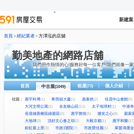
新建案
首頁
經紀業者
方澤泓的店舖
>
>
勤美地產的網路店舖
我們用作熱情的心!服務好每一位客戶!我們就像一家
首頁
租屋
個人介紹
中古屋
(73)
(1049)
社區：
惠宇科博
希而頓大廈
鼎泰然
佳茂中山會館
(1)
(1)
(2)
(5)
大河文明公寓
全友樁山莊
太子地球村
中港奇
(2)
(11)
(1)
長億城香榭區綠茵區
惠宇敦悅
微笑之心
親家
(2)
(5)
(8)
大地球
頂好文心春之頌
大毅京都
惠宇和樂
(3)
(2)
(1)
(17
鉅虹最上景
市政1號院
市政寶佳麗
萊茵鴻運金
(3)
(7)
(1)