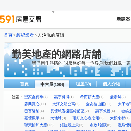
新建案
首頁
經紀業者
方澤泓的店舖
>
>
勤美地產的網路店舖
我們用作熱情的心!服務好每一位客戶!我們就像一家
首頁
租屋
個人介紹
中古屋
(69)
(1084)
社區：
聖家鑫傳承
惠宇科博
希而頓大廈
鼎泰然
(7)
(1)
(1)
(2)
磐興寬心
大河文明公寓
全友樁山莊
太子地
(11)
(2)
(11)
巴塞隆納
長億城香榭區綠茵區
惠宇敦悅
微笑
(4)
(2)
(4)
嘉億楓華
大地球
頂好文心春之頌
大毅京都
(4)
(3)
(2)
(1)
聯聚怡和大廈
鉅虹最上景
市政1號院
泓瑞恆
(13)
(3)
(8)