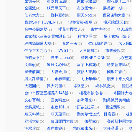
星境界
市政寶佳麗
萊茵鴻運金
櫻花孩子王2
(4)
(1)
(3)
(1
全國派
狀元甲天下
市政愛悅
勝美術一期
(4)
(2)
(4)
(6)
佳泰大方
鄉林夏都
順天blog
聯聚保和大廈
(1)
(8)
(6)
(4)
寶輝SKY TOWER
澄亦實築-澄玥
樹禾院(透天)
(10)
(2)
(3)
台中公園別墅
櫻花大櫻國3
東方博舍
順天謙華
(2)
(5)
(4)
獨家鄰水湳黃金電梯透店
科博之星
畢卡索梅川陽明
(1)
(3)
(
經國綠園道大樓
允將一著
仁山潮尚居
名人園
(1)
(2)
(2)
佳茂世界之心
VVS1
大里龍城
市政愛悅
(3)
(4)
(1)
(2)
熊貓天下
勝美La one
精銳SKY ONE
元心璽苑
(1)
(6)
(3)
文華硯
遠雄文心匯
富宇上和苑
勝美新東區
(6)
(3)
(4)
(3)
皇普莊園
大愛金川
寶裕大東興
國聚知青
(1)
(1)
(1)
(2)
興大路華廈
永春華廈
向上年年
順天中來文化
(1)
(1)
(3)
大觀園
興大翡儷
得來墅
鄉林凱撒
鉅虹
(2)
(7)
(2)
(4)
台中市西區五權路2-143號
櫻花市鎮之櫻
裕國綠大地
(1)
(2)
文心百利
國美晴空
加洲陽光
勤美誠品美術館
(1)
(4)
(1)
允將康城
市政101
泓瑞拉拉漾
百達翡翠
(1)
(3)
(5)
(4)
順天科博
順天蘊華
勤美草悟道第一排店霸
捷
(1)
(3)
(1)
蘇活大街
蔡田開門大廈
御墅家
賽茵斯林園大
(5)
(3)
(3)
湖水岸
澄亦實築
精銳臻未來
大任品謙
(2)
(1)
(1)
(3)