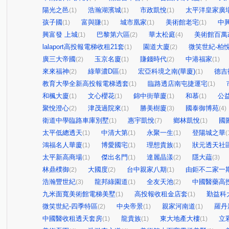
陽光之邑
浩瀚湖濱城
市政凱悅
太平洋皇家廣
(1)
(1)
(1)
孩子國
富與賺
城市凰家
美術館老宅
中
(1)
(1)
(1)
(1)
興富發 上城
巴黎第六區
華太松庭
美術館百萬
(1)
(2)
(4)
lalaport高投報電梯收租21套
園道大廈
微笑世紀-柏
(1)
(2)
廣三大帝國
玉京名廈
賺錢時代
中港福家
(2)
(1)
(2)
(1)
來來福神
綠華濃D區
宏亞科境之南(華廈)
德吉
(2)
(1)
(1)
教育大學全新高投報電梯透套
臨路透店南屯捷運宅
(1)
(1)
和楓大廈
文心櫻花
錦中街華廈
和慕
公
(1)
(1)
(1)
(1)
聚悅澄心
津茂過院來
勝美樹廈
國泰御博苑
(2)
(1)
(3)
(4)
衛道中學臨路車庫別墅
惠宇凱悅
鄉林凱悅
國
(1)
(7)
(1)
太平低總透天
中清大第
永聚一生
登陽城之華
(1)
(1)
(1)
(
鴻福名人華廈
博愛國宅
理想貴族
狀元透天社
(1)
(1)
(1)
太平新高商場
傑出名門
達麗晶漾
隱大藴
(1)
(1)
(2)
(3)
林鼎樸御
大國度
台中親家八期
由鉅不二家一
(2)
(2)
(1)
浩瀚豐世紀
龍邦綠園道
全友天池
中國醫藥高
(3)
(1)
(2)
九米面寬美術館電梯美墅
高投報收租金店套
勤益科
(1)
(1)
微笑世紀-四季特區
中央帝景
親家河南道
羅丹
(2)
(1)
(1)
中國醫收租透天套房
龍貴族
東大地產大樓
立
(1)
(1)
(1)