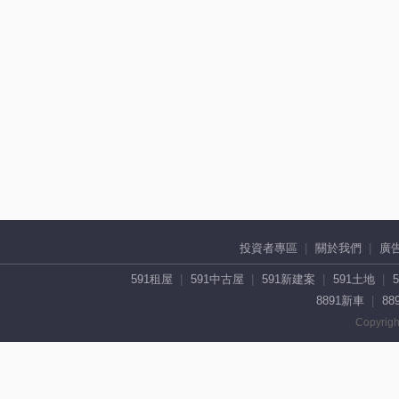
投資者專區
關於我們
廣
591租屋
591中古屋
591新建案
591土地
8891新車
88
Copyrigh