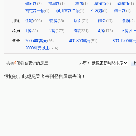
學府路
福星路
五權路
旱溪街
錦華街
(2)
(1)
(1)
(2)
(1)
南屯路一段
柳川東路二段
仁友巷
樹王路
(1)
(1)
(1)
(1)
用途：
住宅
套房
店面
辦公
住辦
(908)
(38)
(71)
(17)
(2)
格局：
1房
2房
3房
4房
5房以
(81)
(177)
(321)
(178)
售金：
200-400萬元
400-800萬元
800-1200萬
(26)
(51)
2000萬元以上
(516)
共有
0
個符合要求的房屋
排序：
很抱歉，此經紀業者未刊登售屋廣告唷！