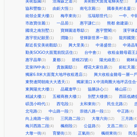
美術磊園
浩瀚森之道
美術館大面寬電梯美墅
(4)
(4)
(1)
協和豐馥
由鉅大恆
南屯京殿
國泰美村名廈
(1)
(1)
(1)
(1)
統領企業大樓
梅亭東街
泓瑞順世代
一中、中
(1)
(1)
(1)
市政寶佳麗
一品居
惠宇謙仁
熊都 敘建築
(1)
(1)
(1)
(1)
國境之南別墅
寶輝園道尊邸
惠宇豐閣
漢宇琢
(1)
(2)
(4)
惠宇世紀願景
潤隆
登輝新世界一期
龍邦國寶
(1)
(1)
(1)
(
鄰近長安美術觀邸
興大里美
中港盛世
中港晶
(1)
(1)
(1)
勤美SOGO大面寬前院店住
台中會
收租金雞母霸王
(1)
(1)
惠宇晶華
夏都
碧根21號
陽光綠意
鄉林
(3)
(1)
(4)
(1)
宏泉IN中央
貴族園邸
櫻花大家住易
鉅虹天麗
(1)
(1)
(2)
(
獨家6.8米大面寬大地坪收租透店
興大收租金雞母一層一
(1)
東勢邊間朝南大大透天
獨家漢口Ｘ中清商圈大地坪店住合
(1)
東興陽光大樓
品藏逢甲
協勝詠心
椿山莊
(1)
(1)
(1)
(1)
精誠大樓
五權商務大樓
別墅大樓價
西區低總
(1)
(1)
(1)
碩茂小時代
西屯段
太和東街
民生北路
(1)
(1)
(7)
(2)
北屯路
中山路一段
崇德八路一段
中正路
(2)
(7)
(11)
(4)
向上南路一段
三民路二段
大墩六街
三月路
(5)
(2)
(12)
(4
梅川西路二段
楓樹段
公益路
文昌二街
(4)
(2)
(5)
(1)
大墩一街
育樂街
正氣街
楓樹東街
民生
(4)
(13)
(5)
(5)