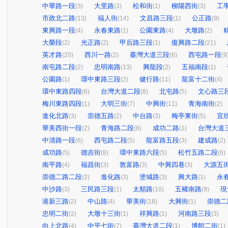
中華路一段
大里路
松和街
柳陽西街
工
(3)
(3)
(1)
(3)
市政北二路
福人街
文昌路三段
公正路
(13)
(14)
(1)
(9)
東興路一段
永春東路
公園東路
大墩路
(4)
(1)
(4)
(2)
大榮段
光正路
甲后路三段
復興路二段
(2)
(2)
(1)
(21)
英才路
西川一路
臺灣大道三段
西屯路一段
(20)
(2)
(6)
(9
南屯路二段
忠明南路
興龍段
五福南段
(2)
(13)
(2)
(1)
公園路
環中東路三段
健行路
龍富十二街
(1)
(2)
(11)
(4)
環中東路四段
台灣大道二段
北屯路
文心路三
(6)
(8)
(5)
梅川東路四段
大明三街
中興街
青海南街
(1)
(7)
(11)
(2)
進化北路
崇德五路
中台路
梅亭東街
宜
(3)
(2)
(3)
(5)
華美西街一段
青海路二段
成功二路
台灣大道
(2)
(6)
(1)
中清路一段
西屯路二段
龍富路五段
建成路
(6)
(5)
(3)
(2)
成功路
德吉街
環中東路六段
松竹五路二段
(5)
(8)
(5)
(6)
南平路
福昌街
敦富路
中興四巷
大源五
(4)
(3)
(3)
(3)
崇德二路二段
進化路
塗城路
興大路
永
(2)
(3)
(3)
(1)
中沙路
三民路三段
太順路
五權南路
現
(3)
(1)
(10)
(9)
港新三路
中山路
華美街
大興街
崇德二
(2)
(4)
(18)
(1)
忠明二街
大墩十三街
祥興路
河南路三段
(2)
(1)
(1)
(3)
向上北路
中平七街
臺灣大道二段
博館二街
(4)
(7)
(1)
(1)