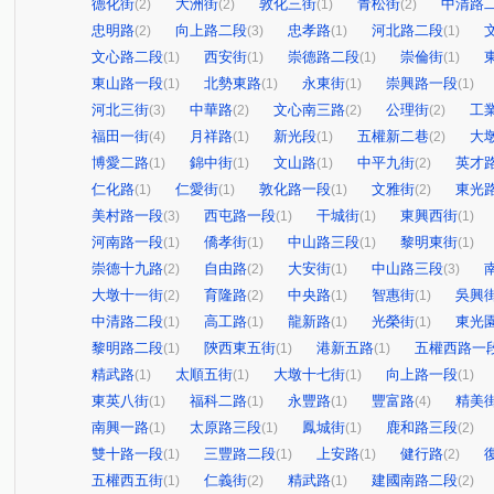
德化街
大洲街
敦化三街
青松街
中清路
(2)
(2)
(1)
(2)
忠明路
向上路二段
忠孝路
河北路二段
(2)
(3)
(1)
(1)
文心路二段
西安街
崇德路二段
崇倫街
(1)
(1)
(1)
(1)
東山路一段
北勢東路
永東街
崇興路一段
(1)
(1)
(1)
(1)
河北三街
中華路
文心南三路
公理街
工
(3)
(2)
(2)
(2)
福田一街
月祥路
新光段
五權新二巷
大
(4)
(1)
(1)
(2)
博愛二路
錦中街
文山路
中平九街
英才
(1)
(1)
(1)
(2)
仁化路
仁愛街
敦化路一段
文雅街
東光
(1)
(1)
(1)
(2)
美村路一段
西屯路一段
干城街
東興西街
(3)
(1)
(1)
(1)
河南路一段
僑孝街
中山路三段
黎明東街
(1)
(1)
(1)
(1)
崇德十九路
自由路
大安街
中山路三段
(2)
(2)
(1)
(3)
大墩十一街
育隆路
中央路
智惠街
吳興
(2)
(2)
(1)
(1)
中清路二段
高工路
龍新路
光榮街
東光
(1)
(1)
(1)
(1)
黎明路二段
陝西東五街
港新五路
五權西路一
(1)
(1)
(1)
精武路
太順五街
大墩十七街
向上路一段
(1)
(1)
(1)
(1)
東英八街
福科二路
永豐路
豐富路
精美
(1)
(1)
(1)
(4)
南興一路
太原路三段
鳳城街
鹿和路三段
(1)
(1)
(1)
(2)
雙十路一段
三豐路二段
上安路
健行路
(1)
(1)
(1)
(2)
五權西五街
仁義街
精武路
建國南路二段
(1)
(2)
(1)
(2)