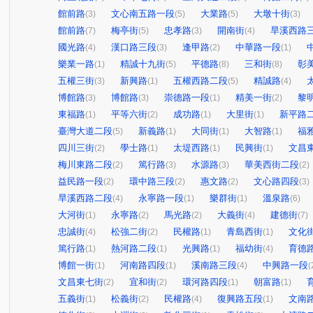
館前路
文心南五路一段
大業路
大墩十街
(3)
(5)
(5)
(3)
館前路
梅亭街
忠孝路
開南街
旱溪西路
(7)
(5)
(3)
(4)
國光路
漢口路三段
逢甲路
中華路一段
(4)
(3)
(2)
(1)
樂業一路
精誠十九街
平德路
三和街
彰
(1)
(5)
(8)
(8)
五權三街
新興路
五權西路二段
精誠路
(3)
(1)
(5)
(4)
博館路
博館路
崇德路一段
精美一街
黎
(3)
(3)
(1)
(2)
東福路
平等六街
成功路
大里街
新平路
(1)
(2)
(1)
(1)
臺灣大道二段
新義路
大同街
大智路
福
(5)
(1)
(1)
(1)
四川三街
學士路
太堤西路
民興街
文昌
(2)
(1)
(1)
(1)
梅川東路二段
篤行路
水源路
華美西街二段
(2)
(3)
(3)
(2)
益民路一段
環中路三段
惠文路
文心路四段
(2)
(2)
(2)
(3)
旱溪西路二段
永寧路一段
樂群街
溫泉路
(4)
(1)
(1)
(6)
大河街
永寧路
馬光路
大義街
建德街
(1)
(2)
(2)
(4)
(7)
忠誠街
松強二街
民權路
青島西街
文化
(4)
(2)
(1)
(1)
篤行路
熱河路二段
光興路
福幼街
育德
(1)
(1)
(1)
(4)
博館一街
河南路四段
溪南路三段
中興路一段
(1)
(1)
(4)
(
文昌東七街
宜和街
環河路四段
朝富路
(2)
(2)
(1)
(1)
五義街
松義街
民權路
復興路五段
文南
(1)
(2)
(4)
(1)