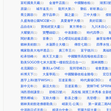
富旺國美天藏
金逢甲店面
中國醫收租
湖濱1
(1)
(1)
(1)
原築
城市遠見
龍邦大第
磐鈺．昕昕裏山
(1)
(8)
(2)
(1)
喬立圓容
惠宇晶華
園之廈
三中大樓
傑
(5)
(2)
(1)
(3)
久盛海德公園NO2家+
真愛逢甲大樓
美好莊園
(2)
(3)
(1)
品自在Ⅱ
寶裕經貿大廈
東方博舍
九川木目心
(1)
(1)
(1)
(1
大耀樂川
寶璽綠邸
中港新歡
時代四季
(1)
(2)
(2)
(2)
閱好書房
首薈
文心櫻花站超級店霸
赫里翁傳
(1)
(2)
(1)
鄉林美術館
水蓮爵士大樓
傳世七期
四季水悅.
(3)
(1)
(1)
獨家勤美大地坪透店
廣三帝王
富宇德川
萬福
(1)
(6)
(1)
松承領峰
南天王大廈
中國醫旁高投報收租店套
(4)
(3)
(1)
勤美SOGO旁七米大面寬一樓前院店住合一
漢神洲際
(1)
(1)
名流園邸
勝美La ONE
龍邦登峰21
省會貴族
(1)
(1)
(1)
(1
科博天下
大葉學苑
中國醫藥收租金雞母
宏亞
(1)
(1)
(1)
惠宇上和/惠宇WISH
百達富裔
時代廣場CBD
(1)
(1)
(1)
新中元年
蘇活大街
百達富裔
寶輝THE SPRIN
(2)
(1)
(1)
鴻邑璞樹謙里
碧根21號
高投報.湖濱三井秀泰.全新收
(1)
(4)
豐邑椰城
互助大樓
歡喜之樓
兆登櫻
勝
(1)
(3)
(1)
(1)
鄉林美術館老佛爺勤美
崝新元-公寓
第一家庭二期A
(1)
(1)
中清路日式洋房
精湛台中會
哲園方邸大廈
天
(1)
(2)
(3)