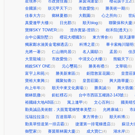
星境界
市政寶佳麗
萊茵鴻運金
櫻花孩子王2
(4)
(1)
(3)
(1
全國派
狀元甲天下
市政愛悅
勝美術一期
(4)
(2)
(4)
(6)
佳泰大方
鄉林夏都
大觀園
心之所向
世
(1)
(8)
(3)
(1)
真愛逢甲大樓
日光郡
順天blog
聯聚保和大廈
(4)
(5)
(6)
(
寶輝SKY TOWER
澄亦實築-澄玥
樹禾院(透天)
(10)
(2)
(3)
台中公園別墅
櫻花大櫻國3
東方博舍
順天謙華
(2)
(5)
(4)
獨家鄰水湳黃金電梯透店
科博之星
畢卡索梅川陽明
(1)
(3)
(
允將一著
仁山潮尚居
名人園邸
孟居
佳
(2)
(2)
(2)
(4)
大里龍城
市政愛悅
中清文心大樓
熊貓天下
(1)
(2)
(1)
(1)
精銳SKY ONE
元心璽苑
勝美有禮
文華硯
(3)
(5)
(5)
(6)
富宇上和苑
勝美新東區
鉅陞敦富花園
皇普莊
(4)
(3)
(2)
寶裕大東興
國聚知青
皇普莊園
興大路華廈
(1)
(2)
(2)
(1)
向上年年
順天中來文化廣場
勝美誠
興大翡儷
(3)
(1)
(9)
(
鄉林凱撒
鉅虹樸石
台中市西區五權路2-143號
(4)
(4)
(1)
裕國綠大地AB區
寓上逢甲
文心百利
國美晴
(12)
(4)
(1)
勤美誠品美術館．大面寬電梯雙車美墅
允將康城
市
(1)
(1)
泓瑞拉拉漾
百達翡翠
東方博舍
順天科博
(5)
(4)
(1)
(1)
勤美草悟道第一排店霸
捷運第一排電梯透店
蘇活大
(1)
(1)
御墅家
賽茵斯林園大廈
成大寶仁
湖水岸
(3)
(2)
(4)
(2)