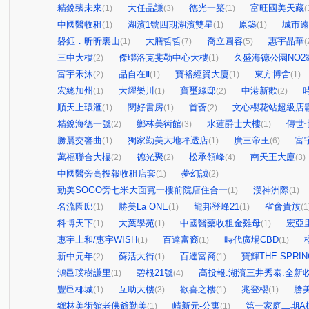
精銳臻未來
大任品謙
德光一築
富旺國美天藏
(1)
(3)
(1)
(
中國醫收租
湖濱1號四期湖濱雙星
原築
城市遠
(1)
(1)
(1)
磐鈺．昕昕裏山
大膳哲哲
喬立圓容
惠宇晶華
(1)
(7)
(5)
(
三中大樓
傑聯洛克斐勒中心大樓
久盛海德公園NO2
(2)
(1)
富宇禾沐
品自在Ⅱ
寶裕經貿大廈
東方博舍
(2)
(1)
(1)
(1)
宏總加州
大耀樂川
寶璽綠邸
中港新歡
(1)
(1)
(2)
(2)
順天上環滙
閱好書房
首薈
文心櫻花站超級店
(1)
(1)
(2)
精銳海德一號
鄉林美術館
水蓮爵士大樓
傳世
(2)
(3)
(1)
勝麗交響曲
獨家勤美大地坪透店
廣三帝王
富
(1)
(1)
(6)
萬福聯合大樓
德光聚
松承領峰
南天王大廈
(2)
(2)
(4)
(3)
中國醫旁高投報收租店套
夢幻誠
(1)
(2)
勤美SOGO旁七米大面寬一樓前院店住合一
漢神洲際
(1)
(1)
名流園邸
勝美La ONE
龍邦登峰21
省會貴族
(1)
(1)
(1)
(1
科博天下
大葉學苑
中國醫藥收租金雞母
宏亞
(1)
(1)
(1)
惠宇上和/惠宇WISH
百達富裔
時代廣場CBD
(1)
(1)
(1)
新中元年
蘇活大街
百達富裔
寶輝THE SPRIN
(2)
(1)
(1)
鴻邑璞樹謙里
碧根21號
高投報.湖濱三井秀泰.全新收
(1)
(4)
豐邑椰城
互助大樓
歡喜之樓
兆登櫻
勝
(1)
(3)
(1)
(1)
鄉林美術館老佛爺勤美
崝新元-公寓
第一家庭二期A
(1)
(1)