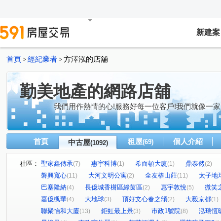
新建案
首頁
經紀業者
方澤泓的店舖
>
>
勤美地產的網路店舖
我們用作熱情的心!服務好每一位客戶!我們就像一家
首頁
租屋
個人介紹
中古屋
(69)
(1092)
社區：
聖家鑫傳承
惠宇科博
希而頓大廈
鼎泰然
(7)
(1)
(1)
(2)
磐興寬心
大河文明公寓
全友樁山莊
太子地
(11)
(2)
(11)
巴塞隆納
長億城香榭區綠茵區
惠宇敦悅
微笑
(4)
(2)
(5)
嘉億楓華
大地球
頂好文心春之頌
大毅京都
(4)
(3)
(2)
(1)
聯聚怡和大廈
鉅虹最上景
市政1號院
泓瑞恆
(13)
(3)
(8)