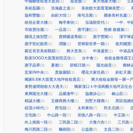
中國醫收租透天套房
龍貴族
東大地產大樓
立
(1)
(1)
(1)
美術磊園
浩瀚森之道
美術館大面寬電梯美墅
(3)
(4)
(1)
協和豐馥
由鉅大恆
南屯京殿
國泰美村名廈
(1)
(1)
(1)
(1)
統領企業大樓
梅亭東街
泓瑞順世代
一中、中
(1)
(1)
(1)
市政寶佳麗
一品居
惠宇謙仁
熊都 敘建築
(1)
(1)
(1)
(1)
國境之南別墅
寶輝園道尊邸
惠宇豐閣
漢宇琢
(1)
(2)
(4)
惠宇世紀願景
潤隆
登輝新世界一期
龍邦國寶
(1)
(1)
(1)
(
鄰近長安美術觀邸
興大里美
中港盛世
中港晶
(1)
(1)
(1)
勤美SOGO大面寬前院店住
台中會
收租金雞母霸王
(1)
(1)
惠宇晶華
夏都
碧根21號
陽光綠意
鄉林
(3)
(1)
(4)
(1)
宏泉IN中央
貴族園邸
櫻花大家住易
鉅虹天麗
(1)
(1)
(2)
(
獨家6.8米大面寬大地坪收租透店
興大收租金雞母一層一
(1)
東勢邊間朝南大大透天
獨家漢口Ｘ中清商圈大地坪店住合
(1)
東興陽光大樓
品藏逢甲
協勝詠心
椿山莊
(1)
(1)
(1)
(1)
精誠大樓
五權商務大樓
別墅大樓價
西區低總
(1)
(1)
(1)
碩茂小時代
西屯段
太和東街
民生北路
(1)
(1)
(7)
(2)
北屯路
中山路一段
崇德八路一段
中正路
(2)
(7)
(11)
(4)
向上南路一段
三民路二段
大墩六街
三月路
(5)
(2)
(12)
(4
梅川西路二段
楓樹段
公益路
文昌二街
(4)
(2)
(5)
(1)