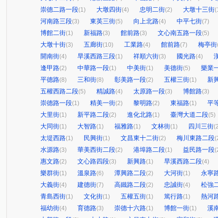
崇德二路一段
大墩四街
忠明二街
大墩十三街
(1)
(4)
(2)
(
河南路三段
東英三街
向上北路
中平七街
(3)
(5)
(4)
(7)
博館二街
新福路
館前路
文心南五路一段
(1)
(3)
(3)
(5)
大墩十街
五廊街
工業路
館前路
梅亭街
(3)
(10)
(4)
(7)
開南街
旱溪西路三段
祥順六街
國光路
(4)
(1)
(3)
(4)
逢甲路
中華路一段
中美街
美德街
樂業
(2)
(1)
(1)
(5)
平德路
三和街
彰美路一段
五權三街
新
(8)
(8)
(2)
(1)
五權西路二段
精誠路
太原路一段
博館路
(5)
(4)
(3)
(3)
崇德路一段
精美一街
黎明路
東福路
平
(1)
(2)
(2)
(1)
大里街
新平路二段
進化北路
臺灣大道二段
(1)
(2)
(1)
(5)
大同街
大智路
福雅路
文林街
四川三街
(1)
(1)
(1)
(1)
(
太堤西路
民興街
文昌東十二街
梅川東路二段
(1)
(1)
(2)
(
水源路
華美西街二段
港埠路二段
益民路一段
(3)
(2)
(1)
(
惠文路
文心路四段
新興路
旱溪西路二段
(2)
(3)
(1)
(4)
樂群街
溫泉路
潭興路二段
大河街
永寧
(1)
(6)
(2)
(1)
大義街
建德街
高鐵路二段
忠誠街
松強
(4)
(7)
(2)
(4)
青島西街
文化街
五權五街
篤行路
熱河
(1)
(1)
(1)
(1)
福幼街
育德路
崇德十六路
博館一街
溪
(4)
(3)
(1)
(1)