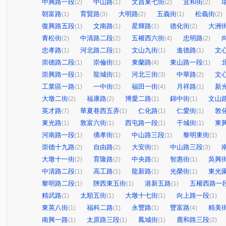
中興路一段
中山路
文昌東七街
宜和街
(2)
(1)
(2)
(2)
朝富路
育賢路
大明路
五義街
松義街
(1)
(3)
(2)
(1)
(2)
復興路五段
文南路
星輝路
德化街
大洲
(1)
(1)
(1)
(2)
青松街
中清路二段
五權西六街
忠明路
(2)
(2)
(4)
(2)
忠孝路
河北路二段
文山九街
進德路
文
(1)
(1)
(1)
(1)
崇德路二段
崇倫街
東蘭路
東山路一段
(1)
(1)
(4)
(1)
崇興路一段
龍城街
河北三街
中華路
文
(1)
(1)
(3)
(2)
工業區一路
一中街
福田一街
月祥路
新
(1)
(2)
(4)
(1)
大墩二街
福康路
博愛二路
錦中街
文山
(2)
(2)
(1)
(1)
英才路
華夏巷西五弄
仁化路
仁愛街
敦
(7)
(1)
(1)
(1)
東光路
敦富六街
西屯路一段
干城街
東
(1)
(1)
(1)
(1)
河南路一段
僑孝街
中山路三段
黎明東街
(1)
(1)
(1)
(1)
崇德十九路
自由路
大安街
中山路三段
(2)
(2)
(1)
(3)
大墩十一街
育隆路
中央路
智惠街
吳興
(2)
(2)
(1)
(1)
中清路二段
高工路
龍新路
光榮街
東光
(1)
(1)
(1)
(1)
黎明路二段
陝西東五街
港新五路
五權西路一
(1)
(1)
(1)
精武路
太順五街
大墩十七街
向上路一段
(1)
(1)
(1)
(1)
東英八街
福科二路
永豐路
豐富路
精美
(1)
(1)
(1)
(4)
南興一路
太原路三段
鳳城街
鹿和路三段
(1)
(1)
(1)
(2)