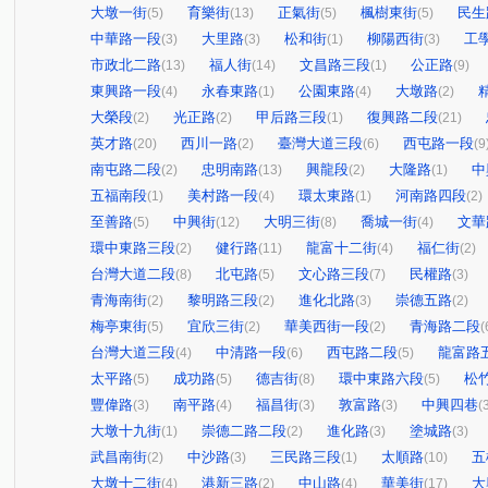
大墩一街
育樂街
正氣街
楓樹東街
民生
(5)
(13)
(5)
(5)
中華路一段
大里路
松和街
柳陽西街
工
(3)
(3)
(1)
(3)
市政北二路
福人街
文昌路三段
公正路
(13)
(14)
(1)
(9)
東興路一段
永春東路
公園東路
大墩路
(4)
(1)
(4)
(2)
大榮段
光正路
甲后路三段
復興路二段
(2)
(2)
(1)
(21)
英才路
西川一路
臺灣大道三段
西屯路一段
(20)
(2)
(6)
(9
南屯路二段
忠明南路
興龍段
大隆路
中
(2)
(13)
(2)
(1)
五福南段
美村路一段
環太東路
河南路四段
(1)
(4)
(1)
(2)
至善路
中興街
大明三街
喬城一街
文華
(5)
(12)
(8)
(4)
環中東路三段
健行路
龍富十二街
福仁街
(2)
(11)
(4)
(2)
台灣大道二段
北屯路
文心路三段
民權路
(8)
(5)
(7)
(3)
青海南街
黎明路三段
進化北路
崇德五路
(2)
(2)
(3)
(2)
梅亭東街
宜欣三街
華美西街一段
青海路二段
(5)
(2)
(2)
(
台灣大道三段
中清路一段
西屯路二段
龍富路
(4)
(6)
(5)
太平路
成功路
德吉街
環中東路六段
松
(5)
(5)
(8)
(5)
豐偉路
南平路
福昌街
敦富路
中興四巷
(3)
(4)
(3)
(3)
(
大墩十九街
崇德二路二段
進化路
塗城路
(1)
(2)
(3)
(3)
武昌南街
中沙路
三民路三段
太順路
五
(2)
(3)
(1)
(10)
大墩十二街
港新三路
中山路
華美街
大
(4)
(2)
(4)
(17)