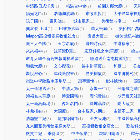
中清路日式洋房
精湛台中會
哲園方邸大廈
天
(1)
(2)
(3)
陽光之邑
浩瀚湖濱城
市政凱悅
太平洋皇家廣
(1)
(1)
(1)
孩子國
富與賺
城市凰家
美術館老宅
中
(1)
(1)
(1)
(1)
興富發 上城
巴黎第六區
華太松庭
美術館百萬
(1)
(2)
(4)
lalaport高投報電梯收租21套
園道大廈
微笑世紀-柏
(1)
(2)
廣三大帝國
玉京名廈
賺錢時代
中港福家
(2)
(1)
(2)
(1)
來來福神
綠華濃D區
宏亞科境之南(華廈)
德吉
(2)
(1)
(1)
教育大學全新高投報電梯透套
臨路透店南屯捷運宅
(1)
(1)
和楓大廈
文心櫻花
錦中街華廈
和慕
公
(1)
(1)
(1)
(1)
聚悅澄心
津茂過院來
勝美樹廈
國泰御博苑
(2)
(1)
(3)
(4)
衛道中學臨路車庫別墅
惠宇凱悅
鄉林凱悅
國
(1)
(7)
(1)
太平低總透天
中清大第
永聚一生
登陽城之華
(1)
(1)
(1)
(
鴻福名人華廈
博愛國宅
理想貴族
狀元透天社
(1)
(1)
(1)
太平新高商場
傑出名門
達麗晶漾
隱大藴
(1)
(1)
(2)
(3)
林鼎樸御
大國度
台中親家八期
由鉅不二家一
(2)
(2)
(1)
浩瀚豐世紀
龍邦綠園道
全友天池
中國醫藥高
(3)
(1)
(2)
九米面寬美術館電梯美墅
高投報收租金店套
勤益科
(1)
(1)
微笑世紀-四季特區
中央帝景
親家河南道
羅丹
(2)
(1)
(1)