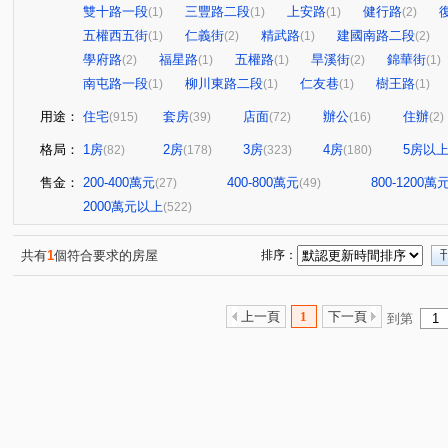
雙十路一段
三豐路二段
上安路
健行路
(1)
(1)
(1)
(2)
五權西五街
仁義街
精武路
建國南路二段
(1)
(2)
(1)
(2)
學府路
福星路
五權路
旱溪街
錦華街
(2)
(1)
(1)
(2)
(1)
南屯路一段
柳川東路二段
仁友巷
樹王路
(1)
(1)
(1)
(1)
用途：
住宅
套房
店面
辦公
住辦
(915)
(39)
(72)
(16)
(2)
格局：
1房
2房
3房
4房
5房以
(82)
(178)
(323)
(180)
售金：
200-400萬元
400-800萬元
800-1200萬
(27)
(49)
2000萬元以上
(522)
共有
1
個符合要求的房屋
排序：
上一頁
1
下一頁
到第