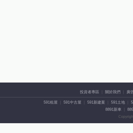
投資者專區
關於我們
廣
591租屋
591中古屋
591新建案
591土地
8891新車
88
Copyrigh