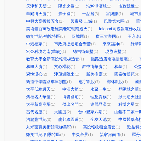
天津和氏璧
陽光之邑
浩瀚湖濱城
市政凱悅
(1)
(1)
(1)
(1)
華爾街天廈
孩子國
一品居
富與賺
城市
(1)
(1)
(3)
(1)
中興大高投報五套
興富發 上城
巴黎第六區
華
(1)
(1)
(2)
美術館百萬改造絕美老宅朝南透天
lalaport高投報電梯收
(1)
微笑世紀-柏悅特區
双城匯
廣三大帝國
玉京名
(5)
(1)
(2)
中港福家
市政府捷運宅合壁源
來來福神
綠華
(1)
(1)
(2)
宏亞科境之南(華廈)
德吉街豪墅
現岱逸墅
(1)
(1)
(1)
教育大學全新高投報電梯透套
臨路透店南屯捷運宅
(1)
(1)
和楓大廈
文心櫻花
錦中街華廈
和慕
公
(1)
(1)
(1)
(1)
聚悅澄心
津茂過院來
勝美樹廈
國泰御博苑
(2)
(1)
(3)
(4)
衛道中學臨路車庫別墅
惠宇凱悅
鄉林凱悅
國
(1)
(7)
(1)
太平低總透天
中清大第
永聚一生
登陽城之華
(1)
(1)
(1)
(
鴻福名人華廈
博愛國宅
理想貴族
狀元透天社
(1)
(1)
(1)
太平新高商場
傑出名門
達麗晶漾
科博之星
(1)
(1)
(2)
(2)
當代名廈
大國度
台中親家八期
由鉅不二家一
(1)
(2)
(1)
浩瀚豐世紀
龍邦綠園道
全友天池
中國醫藥高
(3)
(1)
(2)
九米面寬美術館電梯美墅
高投報收租金店套
勤益科
(1)
(1)
微笑世紀-四季特區
中央帝景
親家河南道
羅丹
(2)
(1)
(1)