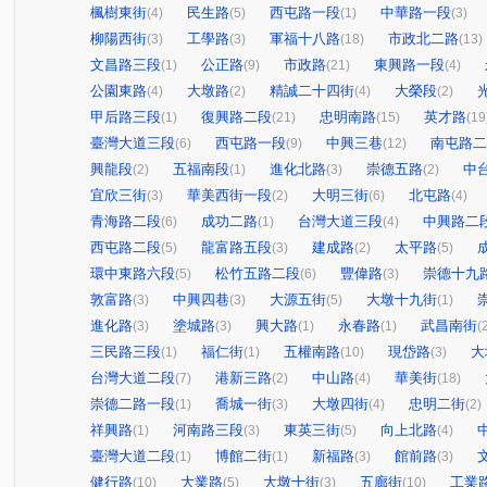
楓樹東街
民生路
西屯路一段
中華路一段
(4)
(5)
(1)
(3)
柳陽西街
工學路
軍福十八路
市政北二路
(3)
(3)
(18)
(13)
文昌路三段
公正路
市政路
東興路一段
(1)
(9)
(21)
(4)
公園東路
大墩路
精誠二十四街
大榮段
(4)
(2)
(4)
(2)
甲后路三段
復興路二段
忠明南路
英才路
(1)
(21)
(15)
(19
臺灣大道三段
西屯路一段
中興三巷
南屯路二
(6)
(9)
(12)
興龍段
五福南段
進化北路
崇德五路
中
(2)
(1)
(3)
(2)
宜欣三街
華美西街一段
大明三街
北屯路
(3)
(2)
(6)
(4)
青海路二段
成功二路
台灣大道三段
中興路二
(6)
(1)
(4)
西屯路二段
龍富路五段
建成路
太平路
(5)
(3)
(2)
(5)
環中東路六段
松竹五路二段
豐偉路
崇德十九
(5)
(6)
(3)
敦富路
中興四巷
大源五街
大墩十九街
(3)
(3)
(5)
(1)
進化路
塗城路
興大路
永春路
武昌南街
(3)
(3)
(1)
(1)
(
三民路三段
福仁街
五權南路
現岱路
大
(1)
(1)
(10)
(3)
台灣大道二段
港新三路
中山路
華美街
(7)
(2)
(4)
(18)
崇德二路一段
喬城一街
大墩四街
忠明二街
(1)
(3)
(4)
(2)
祥興路
河南路三段
東英三街
向上北路
(1)
(3)
(5)
(4)
臺灣大道二段
博館二街
新福路
館前路
(1)
(1)
(3)
(3)
健行路
大業路
大墩十街
五廊街
工業
(10)
(5)
(3)
(10)