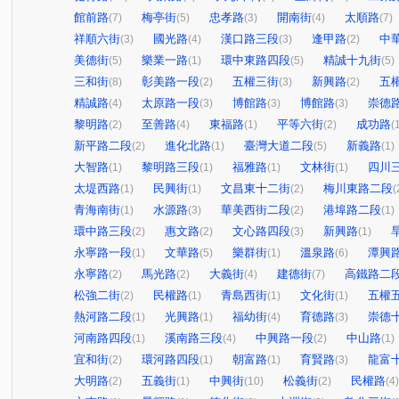
館前路
梅亭街
忠孝路
開南街
太順路
(7)
(5)
(3)
(4)
(7)
祥順六街
國光路
漢口路三段
逢甲路
中
(3)
(4)
(3)
(2)
美德街
樂業一路
環中東路四段
精誠十九街
(5)
(1)
(5)
(5)
三和街
彰美路一段
五權三街
新興路
五
(8)
(2)
(3)
(2)
精誠路
太原路一段
博館路
博館路
崇德
(4)
(3)
(3)
(3)
黎明路
至善路
東福路
平等六街
成功路
(2)
(4)
(1)
(2)
(
新平路二段
進化北路
臺灣大道二段
新義路
(2)
(1)
(5)
(1)
大智路
黎明路三段
福雅路
文林街
四川
(1)
(1)
(1)
(1)
太堤西路
民興街
文昌東十二街
梅川東路二段
(1)
(1)
(2)
(
青海南街
水源路
華美西街二段
港埠路二段
(1)
(3)
(2)
(1)
環中路三段
惠文路
文心路四段
新興路
(2)
(2)
(3)
(1)
永寧路一段
文華路
樂群街
溫泉路
潭興
(1)
(5)
(1)
(6)
永寧路
馬光路
大義街
建德街
高鐵路二
(2)
(2)
(4)
(7)
松強二街
民權路
青島西街
文化街
五權
(2)
(1)
(1)
(1)
熱河路二段
光興路
福幼街
育德路
崇德
(1)
(1)
(4)
(3)
河南路四段
溪南路三段
中興路一段
中山路
(1)
(4)
(2)
(1)
宜和街
環河路四段
朝富路
育賢路
龍富
(2)
(1)
(1)
(3)
大明路
五義街
中興街
松義街
民權路
(2)
(1)
(10)
(2)
(4)