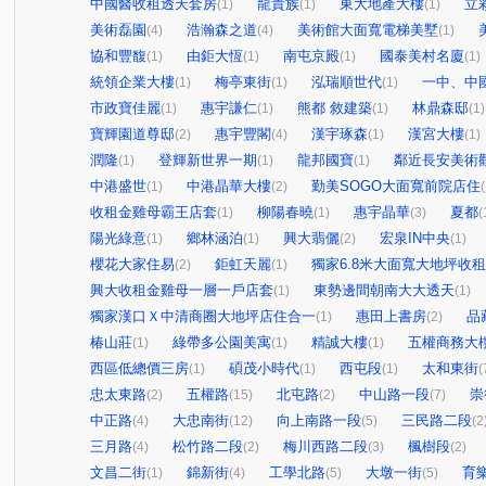
中國醫收租透天套房
龍貴族
東大地產大樓
立
(1)
(1)
(1)
美術磊園
浩瀚森之道
美術館大面寬電梯美墅
(4)
(4)
(1)
協和豐馥
由鉅大恆
南屯京殿
國泰美村名廈
(1)
(1)
(1)
(1)
統領企業大樓
梅亭東街
泓瑞順世代
一中、中
(1)
(1)
(1)
市政寶佳麗
惠宇謙仁
熊都 敘建築
林鼎森邸
(1)
(1)
(1)
(1)
寶輝園道尊邸
惠宇豐閣
漢宇琢森
漢宮大樓
(2)
(4)
(1)
(1)
潤隆
登輝新世界一期
龍邦國寶
鄰近長安美術
(1)
(1)
(1)
中港盛世
中港晶華大樓
勤美SOGO大面寬前院店住
(1)
(2)
(
收租金雞母霸王店套
柳陽春曉
惠宇晶華
夏都
(1)
(1)
(3)
(
陽光綠意
鄉林涵泊
興大翡儷
宏泉IN中央
(1)
(1)
(2)
(1)
櫻花大家住易
鉅虹天麗
獨家6.8米大面寬大地坪收
(2)
(1)
興大收租金雞母一層一戶店套
東勢邊間朝南大大透天
(1)
(1)
獨家漢口Ｘ中清商圈大地坪店住合一
惠田上書房
品
(1)
(2)
椿山莊
綠帶多公園美寓
精誠大樓
五權商務大
(1)
(1)
(1)
西區低總價三房
碩茂小時代
西屯段
太和東街
(1)
(1)
(1)
(
忠太東路
五權路
北屯路
中山路一段
崇
(2)
(15)
(2)
(7)
中正路
大忠南街
向上南路一段
三民路二段
(4)
(12)
(5)
(2
三月路
松竹路二段
梅川西路二段
楓樹段
(4)
(2)
(3)
(2)
文昌二街
錦新街
工學北路
大墩一街
育
(1)
(4)
(5)
(5)