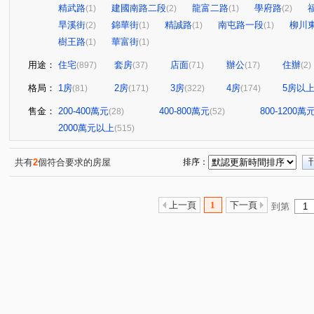
精武路
建國南路二段
龍富二路
學府路
(1)
(2)
(1)
(2)
旱溪街
錦華街
精誠路
南屯路一段
柳川
(2)
(1)
(1)
(1)
樹王路
華富街
(1)
(1)
用途：
住宅
套房
店面
辦公
住辦
(897)
(37)
(71)
(17)
(2)
格局：
1房
2房
3房
4房
5房以
(81)
(171)
(322)
(174)
售金：
200-400萬元
400-800萬元
800-1200萬
(28)
(52)
2000萬元以上
(515)
共有
2
個符合要求的房屋
排序：
上一頁
1
下一頁
到第