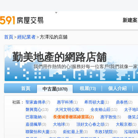
新建案
首頁
經紀業者
方澤泓的店舖
>
>
勤美地產的網路店舖
我們用作熱情的心!服務好每一位客戶!我們就像一家
首頁
租屋
個人介紹
中古屋
(73)
(1070)
社區：
聖家鑫傳承
惠宇科博
希而頓大廈
鼎泰然
(7)
(1)
(1)
(2)
磐興寬心
大河文明公寓
全友樁山莊
太子地
(13)
(2)
(11)
巴塞隆納
長億城香榭區綠茵區
(2)
惠宇敦悅
微笑
(4)
(5)
嘉億楓華
大地球
頂好文心春之頌
大毅京都
(3)
(3)
(2)
(1)
聯聚怡和大廈
鉅虹最上景
市政1號院
泓瑞恆
(13)
(3)
(8)