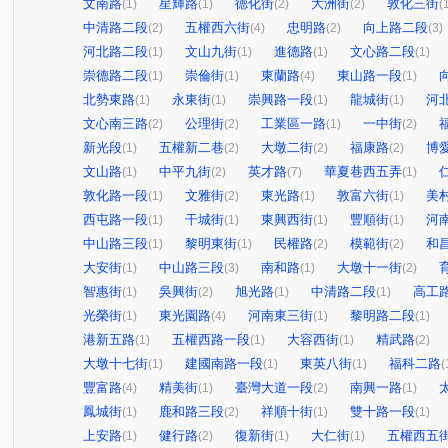
文南路
星輝路
德化街
大洲街
敦化三街
(1)
(1)
(2)
(2)
(
中清路二段
五權西六街
忠明路
向上路二段
(2)
(4)
(2)
(3)
河北路二段
文山九街
進德路
文心路二段
(1)
(1)
(1)
(1)
崇德路二段
崇倫街
東蘭路
東山路一段
(1)
(1)
(4)
(1)
北勢東路
永東街
崇興路一段
龍城街
河
(1)
(1)
(1)
(1)
文心南三路
公理街
工業區一路
一中街
(2)
(2)
(1)
(2)
新光段
五權新二巷
大墩二街
福康路
博
(1)
(2)
(2)
(2)
文山路
中平九街
英才路
華夏巷西五弄
(1)
(2)
(7)
(1)
敦化路一段
文雅街
東光路
敦富六街
美
(1)
(2)
(1)
(1)
西屯路一段
干城街
東興西街
豐順街
河
(1)
(1)
(1)
(1)
中山路三段
黎明東街
民權路
模範街
和
(1)
(1)
(2)
(2)
大安街
中山路三段
南和路
大墩十一街
(1)
(3)
(1)
(2)
智惠街
吳興街
旭光路
中清路二段
高工
(1)
(2)
(1)
(1)
光榮街
東光園路
河南東三街
黎明路二段
(1)
(4)
(1)
(1)
港新五路
五權西路一段
大容西街
精武路
(1)
(1)
(1)
(2)
大墩十七街
建國南路一段
東英八街
福科二路
(1)
(1)
(1)
(
豐富路
精美街
臺灣大道一段
南興一路
(4)
(1)
(2)
(1)
鳳城街
鹿和路三段
祥順十街
雙十路一段
(1)
(2)
(1)
(1)
上安路
健行路
復新街
大仁街
五權西五
(1)
(2)
(1)
(1)