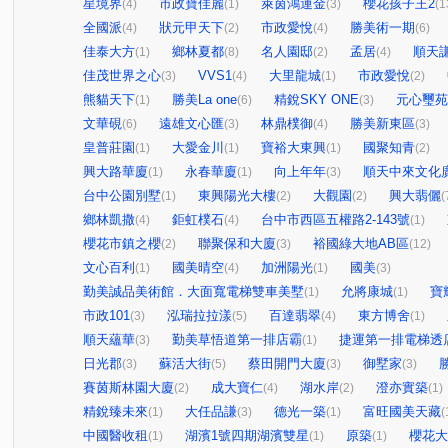
星境界
市政寶佳麗
萊茵鴻運金
櫻花孩子王2
(4)
(1)
(3)
(1
全國派
狀元甲天下
市政愛悅
勝美術一期
(4)
(2)
(4)
(6)
佳泰大方
鄉林夏都
名人園邸
孟居
順天
(1)
(8)
(2)
(4)
佳茂世界之心
VVS1
大里龍城
市政愛悅
(3)
(4)
(1)
(2)
熊貓天下
勝美La one
精銳SKY ONE
元心璽苑
(1)
(6)
(3)
文華硯
遠雄文心匯
林鼎樸御
勝美新東區
(6)
(3)
(4)
(3)
皇普莊園
大愛金川
寶裕大東興
國聚知青
(1)
(1)
(1)
(2)
興大路華廈
永春華廈
向上年年
順天中來文化
(1)
(1)
(3)
台中公園別墅
東興陽光大樓
大觀園
興大翡儷
(1)
(2)
(2)
(
鄉林凱撒
鉅虹樸石
台中市西區五權路2-143號
(4)
(4)
(1)
櫻花市鎮之櫻
聯聚保和大廈
裕國綠大地AB區
(2)
(3)
(12)
文心百利
國美晴空
加洲陽光
國美
(1)
(4)
(1)
(3)
勤美誠品美術館．大面寬電梯雙車美墅
允將康城
寶
(1)
(1)
市政101
泓瑞拉拉漾
百達翡翠
東方博舍
(3)
(5)
(4)
(1)
順天蘊華
勤美草悟道第一排店霸
捷運第一排電梯透
(3)
(1)
日光郡
蘇活大街
蔡田開門大廈
御墅家
(3)
(5)
(3)
(3)
賽茵斯林園大廈
成大寶仁
湖水岸
澄亦實築
(2)
(4)
(2)
(1)
精銳臻未來
大任品謙
德光一築
富旺國美天藏
(1)
(3)
(1)
(
中國醫收租
湖濱1號四期湖濱雙星
原築
櫻花大
(1)
(1)
(1)