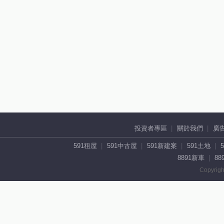
投資者專區
關於我們
廣
591租屋
591中古屋
591新建案
591土地
8891新車
88
Copyrigh