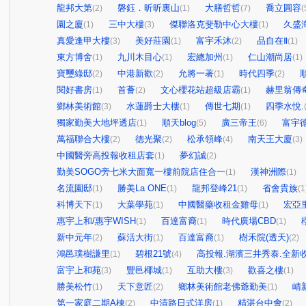
龍邦大第
磐鈺．昕昕裏山
大膳哲哲
喬立圓容
(2)
(1)
(7)
(
園之廈
三中大樓
傑聯洛克斐勒中心大樓
久盛
(1)
(3)
(1)
真愛逢甲大樓
美好莊園
富宇禾沐
品自在Ⅱ
(3)
(1)
(2)
(1)
東方博舍
九川木目心
宏總加州
仁山潮尚居
(1)
(1)
(1)
(1)
寶璽綠邸
中港新歡
允將一著
時代四季
(2)
(2)
(1)
(2)
閱好書房
首薈
文心櫻花站超級店霸
赫里翁傳
(1)
(2)
(1)
鄉林美術館
水蓮爵士大樓
傳世七期
四季水悅.
(3)
(1)
(1)
獨家勤美大地坪透店
順天blog
廣三帝王
富宇
(1)
(5)
(6)
萬福聯合大樓
德光聚
松承領峰
南天王大廈
(2)
(2)
(4)
(3)
中國醫旁高投報收租店套
夢幻誠
(1)
(2)
勤美SOGO旁七米大面寬一樓前院店住合一
漢神洲際
(1)
(1)
名流園邸
勝美La ONE
龍邦登峰21
省會貴族
(1)
(1)
(1)
(1
科博天下
大葉學苑
中國醫藥收租金雞母
宏亞
(1)
(1)
(1)
惠宇上和/惠宇WISH
百達富裔
時代廣場CBD
(1)
(1)
(1)
新中元年
蘇活大街
百達富裔
樹禾院(透天)
(2)
(1)
(1)
(2)
鴻邑璞樹謙里
碧根21號
高投報.湖濱三井秀泰.全新收
(1)
(4)
富宇上和苑
豐邑椰城
互助大樓
歡喜之樓
(3)
(1)
(3)
(1)
勝美松竹
天下意匠
鄉林美術館老佛爺勤美
崝
(1)
(2)
(1)
第一家庭二期A棟
中清路日式洋房
精湛台中會
(2)
(1)
(2)