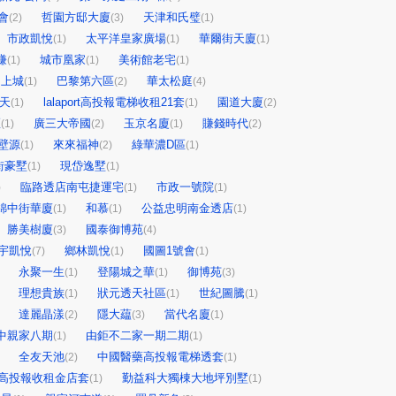
會
哲園方邸大廈
天津和氏璧
(2)
(3)
(1)
市政凱悅
太平洋皇家廣場
華爾街天廈
(1)
(1)
(1)
賺
城市凰家
美術館老宅
(1)
(1)
(1)
 上城
巴黎第六區
華太松庭
(1)
(2)
(4)
天
lalaport高投報電梯收租21套
園道大廈
(1)
(1)
(2)
匯
廣三大帝國
玉京名廈
賺錢時代
(1)
(2)
(1)
(2)
壁源
來來福神
綠華濃D區
(1)
(2)
(1)
街豪墅
現岱逸墅
(1)
(1)
臨路透店南屯捷運宅
市政一號院
)
(1)
(1)
錦中街華廈
和慕
公益忠明南金透店
(1)
(1)
(1)
勝美樹廈
國泰御博苑
(3)
(4)
宇凱悅
鄉林凱悅
國圖1號會
(7)
(1)
(1)
永聚一生
登陽城之華
御博苑
(1)
(1)
(3)
理想貴族
狀元透天社區
世紀圖騰
(1)
(1)
(1)
達麗晶漾
隱大藴
當代名廈
(2)
(3)
(1)
中親家八期
由鉅不二家一期二期
(1)
(1)
全友天池
中國醫藥高投報電梯透套
(2)
(1)
高投報收租金店套
勤益科大獨棟大地坪別墅
(1)
(1)