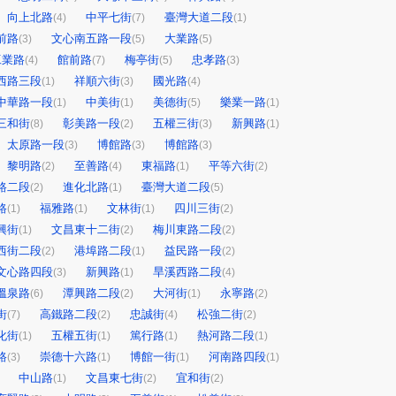
向上北路
中平七街
臺灣大道二段
(4)
(7)
(1)
前路
文心南五路一段
大業路
(3)
(5)
(5)
工業路
館前路
梅亭街
忠孝路
(4)
(7)
(5)
(3)
西路三段
祥順六街
國光路
(1)
(3)
(4)
中華路一段
中美街
美德街
樂業一路
(1)
(1)
(5)
(1)
三和街
彰美路一段
五權三街
新興路
(8)
(2)
(3)
(1)
太原路一段
博館路
博館路
(3)
(3)
(3)
黎明路
至善路
東福路
平等六街
(2)
(4)
(1)
(2)
路二段
進化北路
臺灣大道二段
(2)
(1)
(5)
路
福雅路
文林街
四川三街
(1)
(1)
(1)
(2)
興街
文昌東十二街
梅川東路二段
(1)
(2)
(2)
西街二段
港埠路二段
益民路一段
(2)
(1)
(2)
文心路四段
新興路
旱溪西路二段
(3)
(1)
(4)
溫泉路
潭興路二段
大河街
永寧路
(6)
(2)
(1)
(2)
街
高鐵路二段
忠誠街
松強二街
(7)
(2)
(4)
(2)
化街
五權五街
篤行路
熱河路二段
(1)
(1)
(1)
(1)
路
崇德十六路
博館一街
河南路四段
(3)
(1)
(1)
(1)
中山路
文昌東七街
宜和街
(1)
(2)
(2)