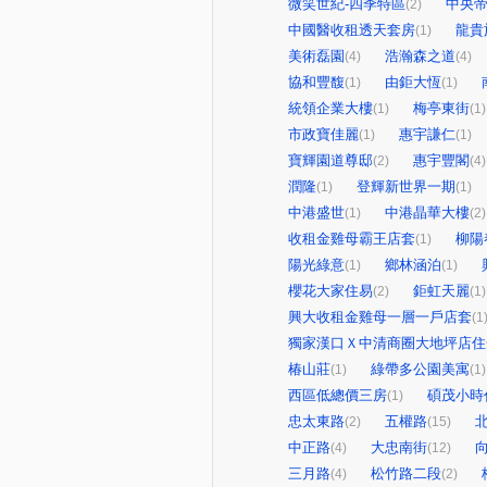
微笑世紀-四季特區
中央
(2)
中國醫收租透天套房
龍貴
(1)
美術磊園
浩瀚森之道
(4)
(4)
協和豐馥
由鉅大恆
(1)
(1)
統領企業大樓
梅亭東街
(1)
(1)
市政寶佳麗
惠宇謙仁
(1)
(1)
寶輝園道尊邸
惠宇豐閣
(2)
(4)
潤隆
登輝新世界一期
(1)
(1)
中港盛世
中港晶華大樓
(1)
(2)
收租金雞母霸王店套
柳陽
(1)
陽光綠意
鄉林涵泊
(1)
(1)
櫻花大家住易
鉅虹天麗
(2)
(1)
興大收租金雞母一層一戶店套
(1
獨家漢口Ｘ中清商圈大地坪店住
椿山莊
綠帶多公園美寓
(1)
(1)
西區低總價三房
碩茂小時
(1)
忠太東路
五權路
(2)
(15)
中正路
大忠南街
(4)
(12)
三月路
松竹路二段
(4)
(2)