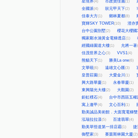
星境界
市政寶佳麗
(4)
(1)
全國派
狀元甲天下
(4)
(2)
佳泰大方
鄉林夏都
(1)
(8)
寶輝SKY TOWER
澄亦
(10)
台中公園別墅
櫻花大櫻國
(2)
獨家鄰水湳黃金電梯透店
(1)
經國綠園道大樓
允將一著
(1)
佳茂世界之心
VVS1
(3)
(4)
熊貓天下
勝美La one
(1)
(6)
文華硯
遠雄文心匯
(6)
(3)
皇普莊園
大愛金川
(1)
(1)
興大路華廈
永春華廈
(1)
(1)
東興陽光大樓
大觀園
(2)
(2)
鉅虹樸石
台中市西區五權路
(4)
寓上逢甲
文心百利
(4)
(1)
勤美誠品美術館．大面寬電梯雙
泓瑞拉拉漾
百達翡翠
(5)
(4)
勤美草悟道第一排店霸
捷
(1)
御墅家
賽茵斯林園大廈
(3)
(2)