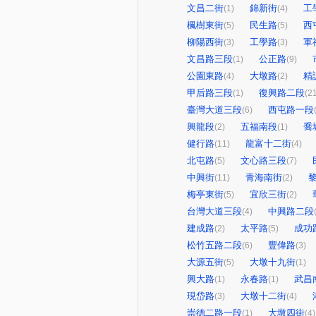
文昌二街
錦新街
工
(1)
(4)
楓樹東街
民生路
西
(5)
(5)
柳陽西街
工學路
軍
(3)
(3)
文昌路三段
公正路
(1)
(9)
公園東路
大墩路
精
(4)
(2)
甲后路三段
復興路二段
(1)
(2
臺灣大道三段
西屯路一段
(6)
興龍段
五福南段
喬
(2)
(1)
健行路
龍富十二街
(11)
(4)
北屯路
文心路三段
(5)
(7)
中興街
青海南街
(11)
(2)
梅亭東街
宜欣三街
(5)
(2)
台灣大道三段
中興路二段
(4)
建成路
太平路
成功
(2)
(5)
松竹五路二段
豐偉路
(6)
(3)
大源五街
大墩十九街
(5)
(1)
興大路
永春路
武昌
(1)
(1)
現岱路
大墩十二街
(3)
(4)
崇德二路一段
大墩四街
(1)
(4)