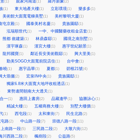
帝景
親家河南道
羅丹新象
(1)
(1)
(2)
族
東大地產大樓
立彩璞境
樂多多
(1)
(1)
(1)
(1)
美術館大面寬電梯美墅
美村黎明大廈
(1)
(1)
南屯京殿
國泰美村名廈
貴族園邸
(1)
(1)
(1)
泓瑞順世代
一中、中國醫藥收租金店套
(1)
(1)
熊都 敘建築
林鼎森邸
國境之南別墅
(1)
(1)
(1)
漢宇琢森
漢宮大樓
惠宇世紀願景
(1)
(1)
(1)
龍邦國寶
鄰近長安美術觀邸
興大里美
(1)
(1)
(1)
勤美SOGO大面寬前院店住
台中會
(1)
(1)
春曉
惠宇晶華
夏都
碧根21號
(1)
(3)
(1)
(4)
興大翡儷
宏泉IN中央
貴族園邸
(2)
(1)
(1)
獨家6.8米大面寬大地坪收租透店
(1)
東勢邊間朝南大大透天
)
(1)
合一
惠田上書房
品藏逢甲
協勝詠心
(1)
(2)
(1)
(1)
精誠大樓
五權商務大樓
別墅大樓價
(1)
(1)
(1)
代
西屯段
太和東街
民生北路
(1)
(1)
(7)
(2)
北屯路
中山路一段
崇德八路一段
(2)
(7)
(11)
向上南路一段
三民路二段
大墩六街
(5)
(2)
(12)
梅川西路二段
楓樹段
公益路
(3)
(2)
(5)