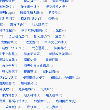
萊茵鴻運金
櫻花孩子王2
大城大英國
(3)
(13)
(10)
市政愛悅
勝美術一期
櫻花科博之櫻
(4)
(6)
(5)
順天blog
聯聚保和大廈
勝美欣
(6)
(4)
(2)
實築-澄玥
樹禾院(透天)
國美
(2)
(3)
(4)
3
東方博舍
順天謙華
(5)
(4)
(5)
科博之星
畢卡索梅川陽明
日光郡
(3)
(1)
(4)
仁山潮尚居
名人園邸
孟居
(2)
(2)
(2)
(4)
大里龍城
市政愛悅
中清文心大樓
(1)
(2)
(1)
精銳SKY ONE
元心璽苑
勝美有禮
(3)
(5)
(5)
富宇上和苑
勝美新東區
鉅陞敦富花園
(4)
(3)
(2)
寶裕大東興
國聚知青
皇普莊園
(1)
(2)
(2)
向上年年
順天中來文化廣場
(3)
(1)
興大翡儷
得來墅
鄉林凱撒
(7)
(2)
(4)
2-143號
櫻花市鎮之櫻
裕國綠大地AB區
(1)
(2)
(12)
國美晴空
加洲陽光
(4)
(1)
車美墅
允將康城
市政101
(1)
(1)
(3)
東方博舍
順天科博
順天蘊華
(1)
(1)
(3)
運第一排電梯透店
蘇活大街
蔡田開門大廈
(1)
(5)
(3)
成大寶仁
湖水岸
澄亦實築
(4)
(2)
(1)