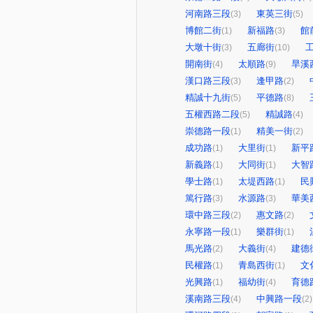
河南路三段
東英三街
(3)
(5)
博館二街
新福路
館
(1)
(3)
大墩十街
五廊街
(3)
(10)
開南街
太順路
旱溪
(4)
(9)
漢口路三段
逢甲路
(3)
(2)
精誠十九街
平德路
(5)
(8)
五權西路二段
精誠路
(5)
(4)
崇德路一段
精美一街
(1)
(2)
成功路
大里街
新平
(1)
(1)
新義路
大同街
大智
(1)
(1)
學士路
太堤西路
民
(1)
(1)
篤行路
水源路
華美
(3)
(3)
環中路三段
惠文路
(2)
(2)
永寧路一段
樂群街
(1)
(1)
馬光路
大義街
建德
(2)
(4)
民權路
青島西街
文
(1)
(1)
光興路
福幼街
育德
(1)
(4)
溪南路三段
中興路一段
(4)
(2)