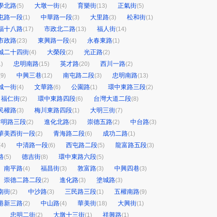
學北路
大墩一街
育樂街
正氣街
(5)
(4)
(13)
(5)
屯路一段
中華路一段
大里路
松和街
(1)
(3)
(3)
(1)
福十八路
市政北二路
福人街
(17)
(13)
(14)
市政路
東興路一段
永春東路
(23)
(4)
(1)
誠二十四街
大榮段
光正路
(4)
(2)
(2)
忠明南路
英才路
西川一路
1)
(15)
(20)
(2)
中興三巷
南屯路二段
忠明南路
(9)
(12)
(3)
(13)
城一街
文華路
公園路
環中東路三段
(4)
(6)
(1)
(2)
福仁街
環中東路四段
台灣大道二段
(2)
(6)
(8)
民權路
梅川東路四段
大明三街
(3)
(1)
(7)
黎明路三段
進化北路
崇德五路
中台路
(2)
(3)
(2)
(3)
華美西街一段
青海路二段
成功二路
(2)
(6)
(1)
中清路一段
西屯路二段
龍富路五段
(4)
(6)
(5)
(3)
路
德吉街
環中東路六段
(5)
(8)
(5)
南平路
福昌街
敦富路
中興四巷
(4)
(3)
(3)
(3)
崇德二路二段
進化路
塗城路
(2)
(3)
(3)
南街
中沙路
三民路三段
五權南路
(2)
(3)
(1)
(9)
港新三路
中山路
華美街
大興街
(2)
(4)
(18)
(1)
忠明二街
大墩十三街
祥興路
(2)
(1)
(1)