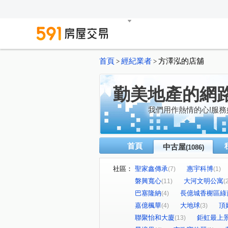
首頁
經紀業者
方澤泓的店舖
>
>
勤美地產的網
我們用作熱情的心!服務
首頁
中古屋
(1086)
社區：
聖家鑫傳承
惠宇科博
(7)
(1)
磐興寬心
大河文明公寓
(11)
(
巴塞隆納
長億城香榭區綠
(4)
嘉億楓華
大地球
頂
(4)
(3)
聯聚怡和大廈
鉅虹最上
(13)