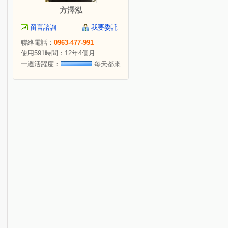
方澤泓
留言諮詢
我要委託
聯絡電話：
0963-477-991
使用591時間：12年4個月
一週活躍度：
每天都來