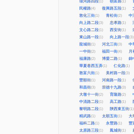
環河路四段
朝富路
(1)
(1)
民權路
復興路五段
(4)
(1)
敦化三街
青松街
中
(1)
(2)
向上路二段
忠孝路
(3)
(1)
文心路二段
西安街
(1)
(1)
東山路一段
向上路一段
(1)
(3)
龍城街
河北三街
中
(1)
(3)
一中街
福田一街
月
(2)
(4)
福康路
博愛二路
錦
(2)
(1)
華夏巷西五弄
仁化路
(1)
(1)
敦富六街
美村路一段
(1)
(3)
豐順街
河南路一段
(1)
(1)
和昌街
崇德十九路
(3)
(3)
大墩十一街
育隆路
(2)
(2)
中清路二段
高工路
(1)
(1)
黎明路二段
陝西東五街
(1)
(1)
精武路
太順五街
大
(1)
(1)
福科二路
永豐路
豐
(1)
(1)
太原路三段
鳳城街
(1)
(1)