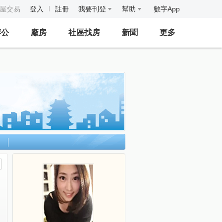
房屋交易
登入
註冊
我要刊登
幫助
數字App
辦公
廠房
社區找房
新聞
更多