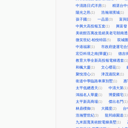
中清路日式洋房
精湛台中
(1)
陽光之邑
浩瀚湖濱城
(1)
(1)
孩子國
一品居
富與
(1)
(3)
中興大高投報五套
興富發
(1)
美術館百萬改造絕美老宅朝南透
微笑世紀-柏悅特區
双城
(5)
中港福家
市政府捷運宅合
(1)
宏亞科境之南(華廈)
德吉
(1)
教育大學全新高投報電梯透套
(1
和楓大廈
文心櫻花
(1)
(1)
聚悅澄心
津茂過院來
(2)
(1)
衛道中學臨路車庫別墅
惠
(1)
太平低總透天
中清大第
(1)
(1)
鴻福名人華廈
博愛國宅
(1)
(1)
太平新高商場
傑出名門
(1)
(1)
林鼎樸御
大國度
台
(3)
(2)
浩瀚豐世紀
龍邦綠園道
(3)
(1)
九米面寬美術館電梯美墅
(1)