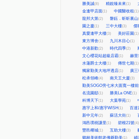
勝美誠
精銳臻未來
(8)
(1)
金逢甲店面
中國醫收租
(1)
(1)
龍邦大第
磐鈺．昕昕裏山
(2)
園之廈
三中大樓
傑
(1)
(3)
真愛逢甲大樓
美好莊園
(3)
(1)
東方博舍
九川木目心
(1)
(1)
中港新歡
時代四季
(2)
(2)
文心櫻花站超級店霸
赫里
(1)
水蓮爵士大樓
傳世七期
(1)
(1)
獨家勤美大地坪透店
廣三
(1)
松承領峰
南天王大廈
(4)
(3)
勤美SOGO旁七米大面寬一樓
名流園邸
勝美La ONE
(1)
(1)
科博天下
大葉學苑
(1)
(1)
惠宇上和/惠宇WISH
百達
(1)
新中元年
蘇活大街
(2)
(1)
鴻邑璞樹謙里
碧根21號
(1)
(4)
豐邑椰城
互助大樓
(1)
(3)
鄉林美術館老佛爺勤美
崝
(1)