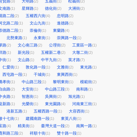
育賢路
大明路
五義街
松義街
(3)
(2)
(1)
(2)
文南路
星輝路
德化街
大洲街
(1)
(1)
(2)
(2)
清路二段
五權西六街
忠明路
(2)
(4)
(2)
河北路二段
文山九街
進德路
(1)
(1)
(1)
崇德路二段
崇倫街
東蘭路
(1)
(1)
(4)
北勢東路
永東街
崇興路一段
(1)
(1)
(1)
華路
文心南三路
公理街
工業區一路
(2)
(2)
(2)
(1)
祥路
新光段
五權新二巷
大墩二街
(1)
(1)
(2)
(2)
中街
文山路
中平九街
英才路
(1)
(1)
(2)
(7)
仁愛街
敦化路一段
文雅街
東光路
(1)
(1)
(2)
(1)
西屯路一段
干城街
東興西街
(1)
(1)
(1)
僑孝街
中山路三段
黎明東街
模範街
(1)
(1)
(1)
(2)
自由路
大安街
中山路三段
南和路
(2)
(1)
(3)
(1)
中央路
智惠街
吳興街
旭光路
(1)
(1)
(2)
(1)
龍新路
光榮街
東光園路
河南東三街
(1)
(1)
(4)
(1)
港新五路
五權西路一段
大容西街
(1)
(1)
(1)
墩十七街
建國南路一段
東英八街
(1)
(1)
(1)
富路
精美街
臺灣大道一段
南興一路
(4)
(1)
(2)
(1)
鹿和路三段
祥順十街
雙十路一段
(2)
(1)
(1)