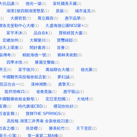
大任品謙
德光一築
富旺國美天藏
(3)
(1)
(1)
湖濱1號四期湖濱雙星
原築
城市遠見
(1)
(1)
(8)
大膳哲哲
喬立圓容
惠宇晶華
(1)
(7)
(5)
(2)
聯洛克斐勒中心大樓
久盛海德公園NO2家+
(1)
(2)
富宇禾沐
品自在Ⅱ
寶裕經貿大廈
(2)
(1)
(1)
宏總加州
大耀樂川
寶璽綠邸
(1)
(1)
(2)
順天上環滙
閱好書房
首薈
(1)
(1)
(2)
翁傳奇
精銳海德一號
鄉林美術館
(2)
(2)
(3)
四季水悅.
勝麗交響曲
(4)
(1)
帝王
富宇德川
萬福聯合大樓
德光聚
(6)
(1)
(2)
(2)
中國醫旁高投報收租店套
夢幻誠
(1)
(2)
前院店住合一
漢神洲際
廣擎天
(1)
(1)
(1)
龍邦登峰21
省會貴族
惠宇覞山
(1)
(1)
(1)
中國醫藥收租金雞母
宏亞里想國
大地球
(1)
(1)
(2)
富裔
時代廣場CBD
櫻花恰恰好
(1)
(1)
(2)
百達富裔
寶輝THE SPRINGS
(1)
(1)
高投報.湖濱三井秀泰.全新收租21套
(1)
歡喜之樓
兆登櫻
勝美松竹
天下意匠
(1)
(1)
(1)
(2)
新元-公寓
第一家庭二期A棟
(1)
(2)