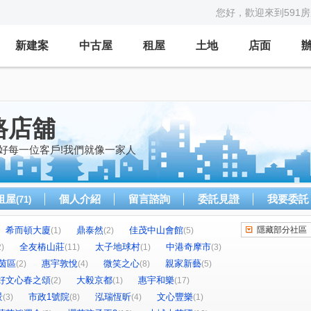
您好，歡迎來到591
新建案
中古屋
租屋
土地
店面
路店舖
好每一位客戶!我們就像一家人
租屋
個人介紹
留言諮詢
委託見證
我要委託
(71)
希而頓大廈
鼎泰然
佳茂中山會館
隱藏部分社區
(1)
(2)
(5)
全友樁山莊
太子地球村
中港奇摩市
2)
(11)
(1)
(3)
茵區
惠宇敦悅
微笑之心
親家新藝
(2)
(4)
(8)
(5)
好文心春之頌
大毅京都
惠宇和樂
(2)
(1)
(17)
景
市政1號院
泓瑞恆昕
文心豐樂
(3)
(8)
(4)
(1)