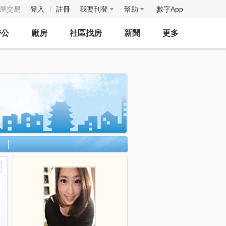
房屋交易
登入
註冊
我要刊登
幫助
數字App
辦公
廠房
社區找房
新聞
更多