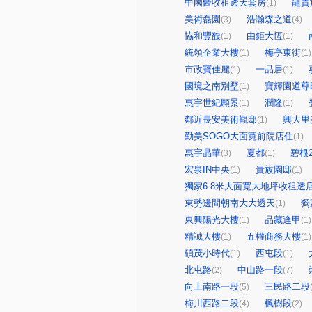
中國醫收租透天套房
龍貴
(1)
美術磊園
浩瀚森之道
(3)
(4)
協和豐馥
由鉅大恆
(1)
(1)
統領企業大樓
梅亭東街
(1)
(1)
市政寶佳麗
一品居
(1)
(1)
國境之南別墅
寶輝園道尊
(1)
惠宇世紀願景
潤隆
(1)
(1)
鄰近長安美術觀邸
興大里
(1)
勤美SOGO大面寬前院店住
(1)
惠宇晶華
夏都
碧根
(3)
(1)
宏泉IN中央
貴族園邸
(1)
(1)
獨家6.8米大面寬大地坪收租透
東勢邊間朝南大大透天
獨
(1)
東興陽光大樓
品藏逢甲
(1)
(1)
精誠大樓
五權商務大樓
(1)
(1)
碩茂小時代
西屯段
(1)
(1)
北屯路
中山路一段
(2)
(7)
向上南路一段
三民路二段
(5)
梅川西路二段
楓樹段
(4)
(2)