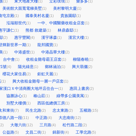
族
東大地產大樓
立彩璞境
樂多多
(1)
(1)
(1)
(1)
美術館大面寬電梯美墅
美村黎明大廈
(1)
(1)
南屯京殿
國泰美村名廈
貴族園邸
(1)
(1)
(1)
泓瑞順世代
一中、中國醫藥收租金店套
(1)
(1)
惠宇謙仁
熊都 敘建築
林鼎森邸
(1)
(1)
(1)
邸
惠宇豐閣
漢宇琢森
漢宮大樓
(2)
(4)
(1)
(1)
登輝新世界一期
龍邦國寶
(1)
(1)
美
中港盛世
中港晶華大樓
(1)
(1)
(2)
台中會
收租金雞母霸王店套
柳陽春曉
(1)
(1)
(1)
21號
陽光綠意
鄉林涵泊
興大翡儷
(4)
(1)
(1)
(2)
櫻花大家住易
鉅虹天麗
(2)
(1)
店
興大收租金雞母一層一戶店套
(1)
(1)
家漢口Ｘ中清商圈大地坪店住合一
惠田上書房
(1)
(2)
協勝詠心
椿山莊
綠帶多公園美寓
(1)
(1)
(1)
別墅大樓價
西區低總價三房
(1)
(1)
太和東街
民生北路
忠太東路
五權路
(7)
(2)
(2)
(15)
崇德八路一段
中正路
大忠南街
(11)
(4)
(12)
大墩六街
三月路
松竹路二段
(2)
(12)
(4)
(2)
公益路
文昌二街
錦新街
工學北路
(5)
(1)
(4)
(5)