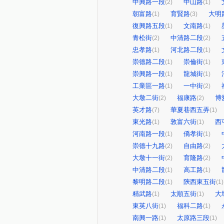
中興路一段
中山路
(2)
(1)
朝富路
育賢路
大明
(1)
(3)
復興路五段
文南路
(1)
(1)
青松街
中清路二段
(2)
(2)
忠孝路
河北路二段
(1)
(1)
崇德路二段
崇倫街
(1)
(1)
崇興路一段
龍城街
(1)
(1)
工業區一路
一中街
(1)
(2)
大墩二街
福康路
博
(2)
(2)
英才路
華夏巷西五弄
(7)
(1)
東光路
敦富六街
西
(1)
(1)
河南路一段
僑孝街
(1)
(1)
崇德十九路
自由路
(2)
(2)
大墩十一街
育隆路
(2)
(2)
中清路二段
高工路
(1)
(1)
黎明路二段
陝西東五街
(1)
(1)
精武路
太順五街
大
(1)
(1)
東英八街
福科二路
(1)
(1)
南興一路
太原路三段
(1)
(1)