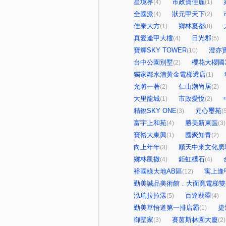
星境界
市政寶佳麗
(4)
(1)
全國派
狀元甲天下
(4)
(2)
佳泰大方
鄉林夏都
(1)
(8)
真愛逢甲大樓
日光郡
(4)
(5)
寶輝SKY TOWER
澄亦
(10)
台中公園別墅
櫻花大櫻國
(2)
獨家鄰水湳黃金電梯透店
(1)
允將一著
仁山潮尚居
(2)
(2)
大里龍城
市政愛悅
(1)
(2)
精銳SKY ONE
元心璽苑
(3)
(
富宇上和苑
勝美新東區
(4)
(3)
寶裕大東興
國聚知青
(1)
(2)
向上年年
順天中來文化廣
(3)
鄉林凱撒
鉅虹樸石
(4)
(4)
裕國綠大地AB區
寓上逢
(12)
勤美誠品美術館．大面寬電梯雙
泓瑞拉拉漾
百達翡翠
(5)
(4)
勤美草悟道第一排店霸
捷
(1)
御墅家
賽茵斯林園大廈
(3)
(2)