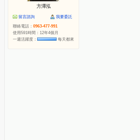
方澤泓
留言諮詢
我要委託
聯絡電話：
0963-477-991
使用591時間：12年4個月
一週活躍度：
每天都來