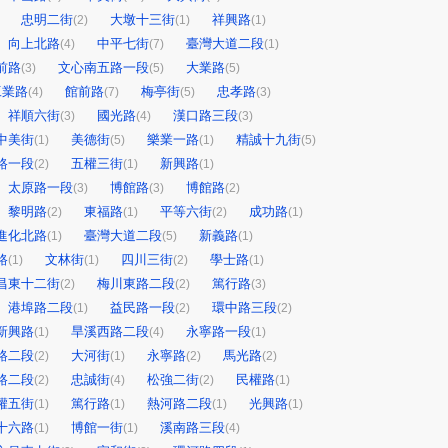
忠明二街
大墩十三街
祥興路
(2)
(1)
(1)
向上北路
中平七街
臺灣大道二段
(4)
(7)
(1)
前路
文心南五路一段
大業路
(3)
(5)
(5)
工業路
館前路
梅亭街
忠孝路
(4)
(7)
(5)
(3)
祥順六街
國光路
漢口路三段
(3)
(4)
(3)
中美街
美德街
樂業一路
精誠十九街
(1)
(5)
(1)
(5)
路一段
五權三街
新興路
(2)
(1)
(1)
太原路一段
博館路
博館路
(3)
(3)
(2)
黎明路
東福路
平等六街
成功路
(2)
(1)
(2)
(1)
進化北路
臺灣大道二段
新義路
(1)
(5)
(1)
路
文林街
四川三街
學士路
(1)
(1)
(2)
(1)
昌東十二街
梅川東路二段
篤行路
(2)
(2)
(3)
港埠路二段
益民路一段
環中路三段
(1)
(2)
(2)
新興路
旱溪西路二段
永寧路一段
(1)
(4)
(1)
路二段
大河街
永寧路
馬光路
(2)
(1)
(2)
(2)
路二段
忠誠街
松強二街
民權路
(2)
(4)
(2)
(1)
權五街
篤行路
熱河路二段
光興路
(1)
(1)
(1)
(1)
十六路
博館一街
溪南路三段
(1)
(1)
(4)