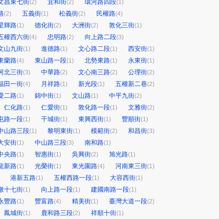
文昌東七街
宜和街
環河路四段
(2)
(2)
(1)
路
五義街
松義街
民權路
(2)
(1)
(2)
(4)
星輝路
德化街
大洲街
敦化三街
(1)
(2)
(2)
(1)
五權西六街
忠明路
向上路二段
(4)
(2)
(3)
文山九街
進德路
文心路二段
西安街
(1)
(1)
(1)
(1)
東蘭路
東山路一段
北勢東路
永東街
(4)
(1)
(1)
(1)
河北三街
中華路
文心南三路
公理街
(3)
(2)
(2)
(2)
福田一街
月祥路
新光段
五權新二巷
(4)
(1)
(1)
(2)
愛二路
錦中街
文山路
中平九街
(1)
(1)
(1)
(2)
仁化路
仁愛街
敦化路一段
文雅街
(1)
(1)
(1)
(2)
屯路一段
干城街
東興西街
豐順街
(1)
(1)
(1)
(1)
中山路三段
黎明東街
模範街
和昌街
(1)
(1)
(2)
(3)
大安街
中山路三段
南和路
(1)
(3)
(1)
中央路
智惠街
吳興街
旭光路
(1)
(1)
(2)
(1)
龍新路
光榮街
東光園路
河南東三街
(1)
(1)
(4)
(1)
港新五路
五權西路一段
大容西街
(1)
(1)
(1)
墩十七街
向上路一段
建國南路一段
(1)
(1)
(1)
永豐路
豐富路
精美街
臺灣大道一段
(1)
(4)
(1)
(2)
鳳城街
鹿和路三段
祥順十街
(1)
(2)
(1)