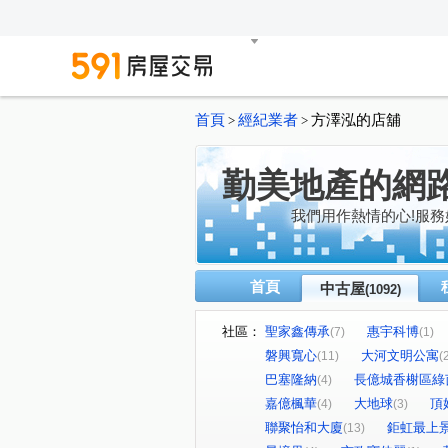
首頁
經紀業者
方澤泓的店舖
>
>
勤美地產的網
我們用作熱情的心!服務
首頁
中古屋
(1092)
社區：
聖家鑫傳承
惠宇科博
(7)
(1)
磐興寬心
大河文明公寓
(11)
(
巴塞隆納
長億城香榭區綠
(4)
嘉億楓華
大地球
頂
(4)
(3)
聯聚怡和大廈
鉅虹最上
(13)