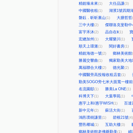
精銳臻未來
大任品謙
(1)
(3)
中國醫收租
湖濱1號四期
(1)
磐鈺．昕昕裏山
大膳哲哲
(1)
三中大樓
傑聯洛克斐勒中
(2)
富宇禾沐
品自在Ⅱ
(2)
(1)
宏總加州
大耀樂川
(1)
(1)
順天上環滙
閱好書房
(1)
(1)
精銳海德一號
鄉林美術館
(2)
勝麗交響曲
獨家勤美大地
(1)
萬福聯合大樓
德光聚
(2)
(2)
中國醫旁高投報收租店套
(1)
勤美SOGO旁七米大面寬一樓
名流園邸
勝美La ONE
(1)
(1)
科博天下
大葉學苑
(1)
(1)
惠宇上和/惠宇WISH
百達
(1)
新中元年
蘇活大街
(2)
(1)
鴻邑璞樹謙里
碧根21號
(1)
(4)
豐邑椰城
互助大樓
(1)
(3)
鄉林美術館老佛爺勤美
崝
(1)