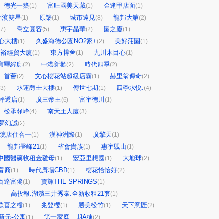
德光一築
富旺國美天藏
金逢甲店面
(1)
(1)
(1)
湖濱雙星
原築
城市遠見
龍邦大第
(1)
(1)
(8)
(2)
喬立圓容
惠宇晶華
園之廈
(7)
(5)
(2)
(1)
心大樓
久盛海德公園NO2家+
美好莊園
(1)
(2)
(1)
寶裕經貿大廈
東方博舍
九川木目心
(1)
(1)
(1)
寶璽綠邸
中港新歡
時代四季
(2)
(2)
(2)
首薈
文心櫻花站超級店霸
赫里翁傳奇
(2)
(1)
(2)
水蓮爵士大樓
傳世七期
四季水悅.
(3)
(1)
(1)
(4)
坪透店
廣三帝王
富宇德川
(1)
(6)
(1)
松承領峰
南天王大廈
(4)
(3)
夢幻誠
(2)
前院店住合一
漢神洲際
廣擎天
(1)
(1)
(1)
龍邦登峰21
省會貴族
惠宇覞山
(1)
(1)
(1)
中國醫藥收租金雞母
宏亞里想國
大地球
(1)
(1)
(2)
富裔
時代廣場CBD
櫻花恰恰好
(1)
(1)
(2)
百達富裔
寶輝THE SPRINGS
(1)
(1)
高投報.湖濱三井秀泰.全新收租21套
(1)
歡喜之樓
兆登櫻
勝美松竹
天下意匠
(1)
(1)
(1)
(2)
新元-公寓
第一家庭二期A棟
(1)
(2)