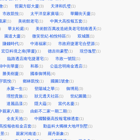
會
哲園方邸大廈
天津和氏璧
(2)
(3)
(1)
市政凱悅
太平洋皇家廣場
華爾街天廈
(1)
(1)
(1)
凰家
美術館老宅
中興大高投報五套
(1)
(1)
(1)
華太松庭
美術館百萬改造絕美老宅朝南透天
)
(4)
(1)
園道大廈
微笑世紀-柏悅特區
双城匯
(2)
(5)
(1)
賺錢時代
中港福家
市政府捷運宅合壁源
(2)
(1)
(1)
宏亞科境之南(華廈)
德吉街豪墅
現岱逸墅
(1)
(1)
(1)
臨路透店南屯捷運宅
市政一號院
)
(1)
(1)
錦中街華廈
和慕
公益忠明南金透店
(1)
(1)
(1)
勝美樹廈
國泰御博苑
(3)
(4)
宇凱悅
鄉林凱悅
國圖1號會
(7)
(1)
(1)
永聚一生
登陽城之華
御博苑
(1)
(1)
(3)
理想貴族
狀元透天社區
世紀圖騰
(1)
(1)
(1)
達麗晶漾
隱大藴
當代名廈
(2)
(3)
(1)
中親家八期
由鉅不二家一期二期
(1)
(1)
全友天池
中國醫藥高投報電梯透套
(2)
(1)
高投報收租金店套
勤益科大獨棟大地坪別墅
(1)
(1)
帝景
親家河南道
羅丹新象
(1)
(1)
(2)