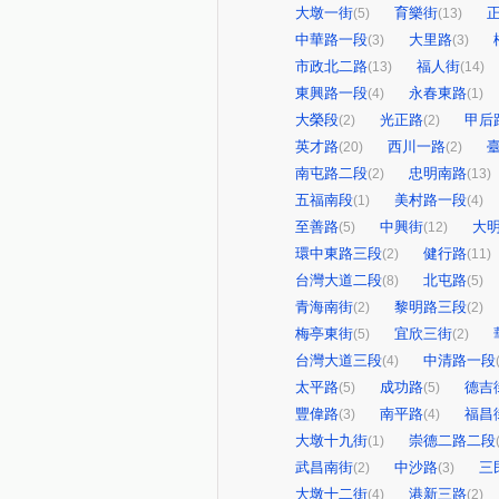
大墩一街
育樂街
(5)
(13)
中華路一段
大里路
(3)
(3)
市政北二路
福人街
(13)
(14)
東興路一段
永春東路
(4)
(1)
大榮段
光正路
甲后
(2)
(2)
英才路
西川一路
(20)
(2)
南屯路二段
忠明南路
(2)
(13)
五福南段
美村路一段
(1)
(4)
至善路
中興街
大
(5)
(12)
環中東路三段
健行路
(2)
(11)
台灣大道二段
北屯路
(8)
(5)
青海南街
黎明路三段
(2)
(2)
梅亭東街
宜欣三街
(5)
(2)
台灣大道三段
中清路一段
(4)
太平路
成功路
德吉
(5)
(5)
豐偉路
南平路
福昌
(3)
(4)
大墩十九街
崇德二路二段
(1)
武昌南街
中沙路
三
(2)
(3)
大墩十二街
港新三路
(4)
(2)