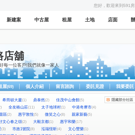
您好，歡迎來到591
新建案
中古屋
租屋
土地
店面
路店舖
好每一位客戶!我們就像一家人
租屋
個人介紹
留言諮詢
委託見證
我要委託
(69)
希而頓大廈
鼎泰然
佳茂中山會館
隱藏部分社區
(1)
(2)
(5)
全友樁山莊
太子地球村
中港奇摩市
2)
(11)
(1)
(4)
茵區
惠宇敦悅
微笑之心
親家新藝
(2)
(5)
(8)
(5)
好文心春之頌
大毅京都
惠宇和樂
(2)
(1)
(17)
景
市政1號院
泓瑞恆昕
文心豐樂
(3)
(8)
(4)
(1)