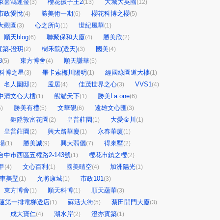
萊茵鴻運金
櫻花孩子王2
大城大英國
(3)
(13)
(12)
市政愛悅
勝美術一期
櫻花科博之櫻
(4)
(6)
(5)
大觀園
心之所向
世紀風華
(3)
(1)
(1)
順天blog
聯聚保和大廈
勝美欣
(6)
(4)
(2)
實築-澄玥
樹禾院(透天)
國美
(2)
(3)
(4)
3
東方博舍
順天謙華
(5)
(4)
(5)
科博之星
畢卡索梅川陽明
經國綠園道大樓
(3)
(1)
(1)
名人園邸
孟居
佳茂世界之心
VVS1
(2)
(4)
(3)
(4)
中清文心大樓
熊貓天下
勝美La one
(1)
(1)
(6)
勝美有禮
文華硯
遠雄文心匯
5)
(5)
(6)
(3)
鉅陞敦富花園
皇普莊園
大愛金川
(2)
(1)
(1)
皇普莊園
興大路華廈
永春華廈
(2)
(1)
(1)
場
勝美誠
興大翡儷
得來墅
(1)
(9)
(7)
(2)
台中市西區五權路2-143號
櫻花市鎮之櫻
(1)
(2)
甲
文心百利
國美晴空
加洲陽光
(4)
(1)
(4)
(1)
車美墅
允將康城
市政101
(1)
(1)
(3)
東方博舍
順天科博
順天蘊華
(1)
(1)
(3)
運第一排電梯透店
蘇活大街
蔡田開門大廈
(1)
(5)
(3)
成大寶仁
湖水岸
澄亦實築
(4)
(2)
(1)