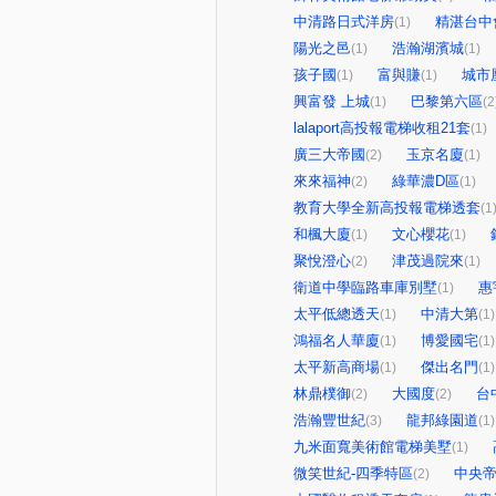
中清路日式洋房
精湛台中
(1)
陽光之邑
浩瀚湖濱城
(1)
(1)
孩子國
富與賺
城市
(1)
(1)
興富發 上城
巴黎第六區
(1)
(2
lalaport高投報電梯收租21套
(1)
廣三大帝國
玉京名廈
(2)
(1)
來來福神
綠華濃D區
(2)
(1)
教育大學全新高投報電梯透套
(1
和楓大廈
文心櫻花
(1)
(1)
聚悅澄心
津茂過院來
(2)
(1)
衛道中學臨路車庫別墅
惠
(1)
太平低總透天
中清大第
(1)
(1)
鴻福名人華廈
博愛國宅
(1)
(1)
太平新高商場
傑出名門
(1)
(1)
林鼎樸御
大國度
台
(2)
(2)
浩瀚豐世紀
龍邦綠園道
(3)
(1)
九米面寬美術館電梯美墅
(1)
微笑世紀-四季特區
中央
(2)