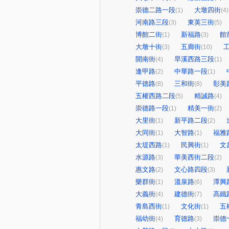
崇德二路一段
大墩四街
(1)
(4)
河南路三段
東英三街
(3)
(5)
博館二街
新福路
館
(1)
(3)
大墩十街
五廊街
(3)
(10)
開南街
旱溪西路三段
(4)
(1)
逢甲路
中華路一段
(2)
(1)
平德路
三和街
彰美
(8)
(8)
五權西路二段
精誠路
(5)
(4)
崇德路一段
精美一街
(1)
(2)
大里街
新平路二段
(1)
(2)
大同街
大智路
福雅
(1)
(1)
太堤西路
民興街
文
(1)
(1)
水源路
華美西街二段
(3)
(2)
惠文路
文心路四段
(2)
(3)
樂群街
溫泉路
潭興
(1)
(6)
大義街
建德街
高鐵
(4)
(7)
青島西街
文化街
五
(1)
(1)
福幼街
育德路
崇德
(4)
(3)