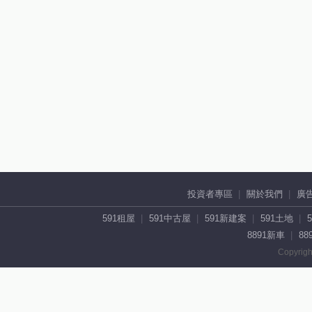
投資者專區
關於我們
廣
591租屋
591中古屋
591新建案
591土地
8891新車
88
Copyrigh