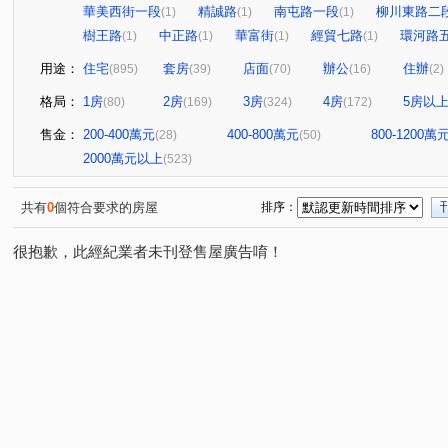
華美西街一段
精誠路
南屯路一段
柳川東路二
(1)
(1)
(1)
樹王路
中正路
華富街
經貿七路
環河路
(1)
(1)
(1)
(1)
用途：
住宅
套房
店面
辦公
住辦
(895)
(39)
(70)
(16)
(2)
格局：
1房
2房
3房
4房
5房以
(80)
(169)
(324)
(172)
售金：
200-400萬元
400-800萬元
800-1200萬
(28)
(50)
2000萬元以上
(523)
共有
0
個符合要求的房屋
排序：
很抱歉，此經紀業者未刊登售屋廣告唷！