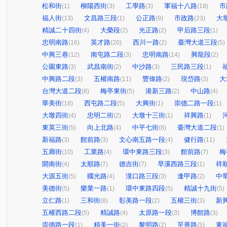
松和街
柳陽西街
工學路
軍福十八路
市
(1)
(3)
(3)
(18)
福人街
文昌路三段
公正路
市政路
大
(13)
(1)
(9)
(23)
精誠二十四街
大榮段
光正路
甲后路三段
(4)
(2)
(2)
(1)
忠明南路
英才路
西川一路
臺灣大道三段
(16)
(20)
(2)
(5)
中興三巷
南屯路二段
忠明南路
興龍段
(12)
(3)
(14)
(2)
公園東路
武昌南街
中沙路
三民路三段
(3)
(2)
(3)
(1)
中興路二段
五權南路
豐偉路
現岱路
大
(3)
(11)
(2)
(3)
台灣大道二段
梅亭東街
港新三路
中山路
(8)
(5)
(2)
(4)
華美街
西屯路二段
大興街
崇德二路一段
(18)
(5)
(1)
(1)
大墩四街
忠明二街
大墩十三街
祥興路
(4)
(2)
(1)
(1)
東英三街
向上北路
中平七街
臺灣大道二段
(5)
(4)
(8)
(1)
新福路
館前路
文心南五路一段
健行路
(3)
(3)
(4)
(11)
五廊街
工業路
環中東路三段
館前路
梅
(10)
(4)
(3)
(7)
開南街
太順路
德吉街
旱溪西路三段
祥
(4)
(7)
(7)
(1)
大源五街
國光路
漢口路三段
逢甲路
中
(5)
(4)
(3)
(2)
美德街
樂業一路
環中東路四段
精誠十九街
(5)
(1)
(5)
(5)
立仁路
三和街
彰美路一段
五權三街
新
(1)
(8)
(2)
(3)
五權西路二段
精誠路
太原路一段
博館路
(5)
(4)
(3)
(3)
崇德路一段
精美一街
黎明路
至善路
東
(1)
(2)
(2)
(5)