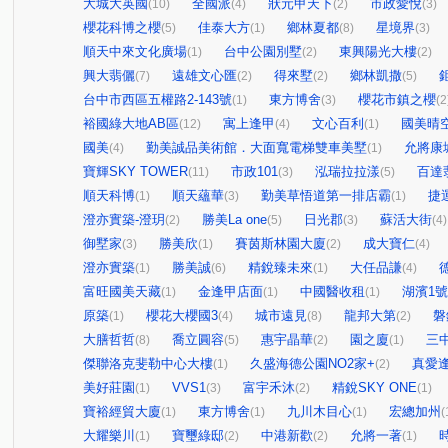
大城大英國
全國派
狀元甲天下
市政愛悅
(10)
(4)
(2)
(3)
櫻花科博之櫻
佳泰大方
鄉林夏都
星境界
(5)
(1)
(8)
(3)
順天中來文化廣場
台中公園別墅
東興陽光大樓
(1)
(2)
(2)
興大翡儷
遠雄文心匯
得來墅
鄉林凱撒
(7)
(2)
(2)
(5)
台中市西區五權路2-143號
東方博舍
櫻花市鎮之櫻
(1)
(3)
(2
裕國綠大地AB區
寓上逢甲
文心百利
國美晴
(12)
(4)
(1)
國美
勤美誠品美術館．大面寬電梯雙車美墅
允將康
(4)
(1)
寶輝SKY TOWER
市政101
泓瑞拉拉漾
百達
(11)
(3)
(5)
順天科博
順天蘊華
勤美草悟道第一排店霸
捷
(1)
(3)
(1)
澄亦實築-澄玥
勝美La one
日光郡
蘇活大街
(2)
(5)
(3)
(4)
御墅家
勝美欣
賽茵斯林園大廈
成大寶仁
(3)
(1)
(2)
(4)
澄亦實築
勝美誠
精銳臻未來
大任品謙
(1)
(6)
(1)
(4)
富旺國美天藏
金逢甲店面
中國醫收租
湖濱1
(1)
(1)
(1)
原築
櫻花大櫻國3
城市遠見
龍邦大第
磐
(1)
(4)
(8)
(2)
大膳哲哲
喬立圓容
惠宇晶華
園之廈
三
(8)
(5)
(2)
(1)
傑聯洛克斐勒中心大樓
久盛海德公園NO2家+
真愛
(1)
(2)
美好莊園
VVS1
富宇禾沐
精銳SKY ONE
(1)
(3)
(2)
(1)
寶裕經貿大廈
東方博舍
九川木目心
宏總加州
(1)
(1)
(1)
(
大耀樂川
寶璽綠邸
中港新歡
允將一著
(1)
(2)
(2)
(1)