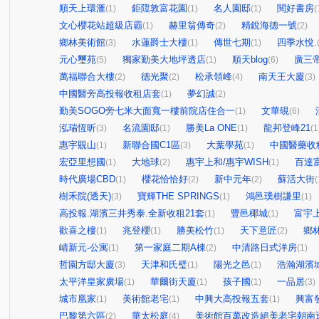
順天上環滙
鉅陞敦富花園
名人園邸
閱好書房
(1)
(1)
(1)
(
文心櫻花站超級店霸
赫里翁傳奇
精銳海德一號
(1)
(2)
(2)
鄉林美術館
水蓮爵士大樓
傳世七期
四季水悅.
(3)
(1)
(1)
元心璽苑
獨家勤美大地坪透店
順天blog
廣三
(5)
(1)
(6)
萬福聯合大樓
德光聚
松承領峰
南天王大廈
(2)
(2)
(4)
(3)
中國醫旁高投報收租店套
夢幻誠
(1)
(2)
勤美SOGO旁七米大面寬一樓前院店住合一
文華硯
(1)
(6)
泓瑞恆昕
名流園邸
勝美La ONE
龍邦登峰21
(3)
(1)
(1)
(1
惠宇覞山
新聯合國C1區
大葉學苑
中國醫藥收
(1)
(3)
(1)
宏亞里想國
大地球
惠宇上和/惠宇WISH
百達
(1)
(2)
(1)
時代廣場CBD
櫻花恰恰好
新中元年
蘇活大街
(1)
(2)
(2)
(
樹禾院(透天)
寶輝THE SPRINGS
鴻邑璞樹謙里
(3)
(1)
(1)
高投報.湖濱三井秀泰.全新收租21套
豐邑椰城
富宇
(1)
(1)
歡喜之樓
兆登櫻
勝美松竹
天下意匠
鄉
(1)
(1)
(1)
(2)
崝新元-公寓
第一家庭二期A棟
中清路日式洋房
(1)
(2)
(1)
哲園方邸大廈
天津和氏璧
陽光之邑
浩瀚湖濱
(3)
(1)
(1)
太平洋皇家廣場
華爾街天廈
孩子國
一品居
(1)
(1)
(1)
(3)
城市凰家
美術館老宅
中興大高投報五套
興富
(1)
(1)
(1)
巴黎第六區
華太松庭
美術館百萬改造絕美老宅朝南
(2)
(4)