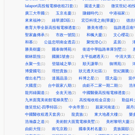
lalaport高投報電梯收租21套
園道大廈
微笑世紀-柏
(1)
(2)
廣三大帝國
玉京名廈
賺錢時代
中港福家
(2)
(1)
(2)
(1)
來來福神
綠華濃D區
宏亞科境之南(華廈)
德吉
(2)
(1)
(1)
教育大學全新高投報電梯透套
勝美有禮
臨路透店南
(1)
(5)
聖家鑫傳承
市政一號院
和楓大廈
文心櫻花
(5)
(1)
(1)
(1)
和慕
公益忠明南金透店
聚悅澄心
孟居
(1)
(1)
(2)
(2)
勝美樹廈
國泰御博苑
衛道中學臨路車庫別墅
(3)
(4)
(1)
鄉林凱悅
國圖1號會
太平低總透天
中清大第
(1)
(1)
(1)
(1
永聚一生
登陽城之華
順天謙華
御博苑
(1)
(1)
(5)
(3)
博愛國宅
理想貴族
狀元透天社區
世紀圖騰
(1)
(1)
(1)
(1)
傑出名門
達麗晶漾
科博之星
隱大藴
當
(1)
(2)
(2)
(3)
大國度
台中親家八期
由鉅不二家一期二期
浩
(2)
(1)
(1)
龍邦綠園道
全友天池
中國醫藥高投報電梯透套
(1)
(2)
(1)
九米面寬美術館電梯美墅
高投報收租金店套
勤益科
(1)
(1)
微笑世紀-四季特區
中央帝景
親家河南道
羅丹
(2)
(1)
(1)
中國醫收租透天套房
龍貴族
東大地產大樓
樂
(1)
(1)
(1)
浩瀚森之道
美術館大面寬電梯美墅
美村黎明大廈
(4)
(1)
(1)
由鉅大恆
南屯京殿
國泰美村名廈
貴族園邸
(1)
(1)
(1)
(1)