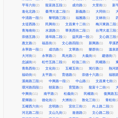
平等六街
龍富路五段
成功路
大里街
新
(2)
(1)
(1)
(1)
進化北路
臺灣大道二段
新義路
大同街
(1)
(5)
(1)
(1)
中清路一段
黎明路三段
福雅路
文林街
(5)
(1)
(1)
(1)
太堤西路
民興街
文昌東十二街
梅川東路二段
(1)
(1)
(2)
(
青海南街
水源路
華美西街二段
台灣大道三段
(1)
(3)
(2)
(
崇德五路
港埠路二段
益民路一段
文心路三段
(1)
(1)
(2)
(
惠文路
福昌街
文心路四段
新興路
旱溪
(2)
(3)
(3)
(1)
永寧路一段
成功路
文華路
樂群街
溫泉
(1)
(5)
(6)
(1)
大河街
永寧路
馬光路
大義街
建德街
(1)
(2)
(2)
(4)
(7)
忠誠街
松竹五路二段
松強二街
民權路
(4)
(6)
(2)
(1)
青島西街
文化街
五權五街
篤行路
熱河
(1)
(1)
(1)
(1)
福幼街
太平路
育德路
崇德十六路
福順
(4)
(4)
(5)
(1)
溪南路三段
中興路一段
中山路
文昌東七街
(4)
(2)
(1)
(2)
環河路四段
朝富路
育賢路
龍富十二街
(1)
(1)
(3)
(4)
中興街
南平路
松義街
民權路
復興路五
(11)
(2)
(2)
(4)
星輝路
德化街
大洲街
敦化三街
青松街
(1)
(2)
(2)
(1)
(
五權西六街
忠明路
宜欣三街
向上路二段
(4)
(2)
(2)
(3)
河北路二段
文山九街
進德路
文心路二段
(1)
(1)
(2)
(1)