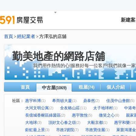
新建案
首頁
經紀業者
方澤泓的店舖
>
>
勤美地產的網路店舖
我們用作熱情的心!服務好每一位客戶!我們就像一家
首頁
租屋
個人介紹
中古屋
(74)
(1069)
社區：
惠宇科博
希而頓大廈
鼎泰然
佳茂中山會館
(1)
(1)
(2)
(5)
大河文明公寓
全友樁山莊
太子地球村
中港奇
(2)
(11)
(1)
長億城香榭區綠茵區
惠宇敦悅
微笑之心
親家
(2)
(5)
(8)
大地球
頂好文心春之頌
大毅京都
惠宇和樂
(3)
(2)
(1)
(18
鉅虹最上景
市政1號院
市政寶佳麗
萊茵鴻運金
(3)
(7)
(1)