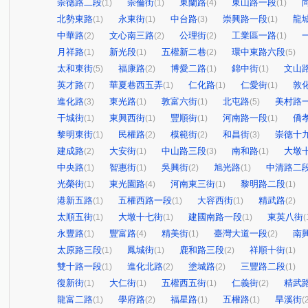
崇德路二段
崇倫街
東蘭路
東山路一段
(1)
(1)
(4)
(1)
北勢東路
永東街
中台路
崇興路一段
龍
(1)
(1)
(3)
(1)
中華路
文心南三路
公理街
工業區一路
(2)
(2)
(2)
(1)
月祥路
新光段
五權新二巷
環中東路六段
(1)
(1)
(2)
(5)
太和東街
福康路
博愛二路
錦中街
文山
(5)
(2)
(1)
(1)
英才路
華夏巷西五弄
仁化路
仁愛街
敦
(7)
(1)
(1)
(1)
進化路
東光路
敦富六街
北屯路
美村路
(3)
(1)
(1)
(5)
干城街
東興西街
豐順街
河南路一段
僑
(1)
(1)
(1)
(1)
黎明東街
民權路
模範街
和昌街
崇德十
(1)
(2)
(2)
(3)
建成路
大安街
中山路三段
南和路
大墩
(2)
(1)
(3)
(1)
中央路
智惠街
吳興街
旭光路
中清路二
(1)
(1)
(2)
(1)
光榮街
東光園路
河南東三街
黎明路二段
(1)
(4)
(1)
(1)
港新五路
五權西路一段
大容西街
精武路
(1)
(1)
(1)
(2)
太順五街
大墩十七街
建國南路一段
東英八街
(1)
(1)
(1)
(
永豐路
豐富路
精美街
臺灣大道一段
南
(1)
(4)
(1)
(2)
太原路三段
鳳城街
鹿和路三段
祥順十街
(1)
(1)
(2)
(1)
雙十路一段
進化北路
塗城路
三豐路二段
(1)
(2)
(2)
(1)
復新街
大仁街
五權西五街
仁義街
精武
(1)
(1)
(1)
(2)
龍富二路
學府路
福星路
五權路
旱溪街
(1)
(2)
(1)
(1)
(