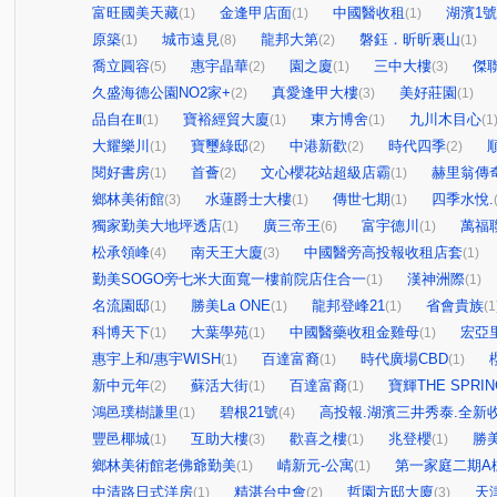
富旺國美天藏
金逢甲店面
中國醫收租
湖濱1
(1)
(1)
(1)
原築
城市遠見
龍邦大第
磐鈺．昕昕裏山
(1)
(8)
(2)
(1)
喬立圓容
惠宇晶華
園之廈
三中大樓
傑
(5)
(2)
(1)
(3)
久盛海德公園NO2家+
真愛逢甲大樓
美好莊園
(2)
(3)
(1)
品自在Ⅱ
寶裕經貿大廈
東方博舍
九川木目心
(1)
(1)
(1)
(1
大耀樂川
寶璽綠邸
中港新歡
時代四季
(1)
(2)
(2)
(2)
閱好書房
首薈
文心櫻花站超級店霸
赫里翁傳
(1)
(2)
(1)
鄉林美術館
水蓮爵士大樓
傳世七期
四季水悅.
(3)
(1)
(1)
獨家勤美大地坪透店
廣三帝王
富宇德川
萬福
(1)
(6)
(1)
松承領峰
南天王大廈
中國醫旁高投報收租店套
(4)
(3)
(1)
勤美SOGO旁七米大面寬一樓前院店住合一
漢神洲際
(1)
(1)
名流園邸
勝美La ONE
龍邦登峰21
省會貴族
(1)
(1)
(1)
(1
科博天下
大葉學苑
中國醫藥收租金雞母
宏亞
(1)
(1)
(1)
惠宇上和/惠宇WISH
百達富裔
時代廣場CBD
(1)
(1)
(1)
新中元年
蘇活大街
百達富裔
寶輝THE SPRIN
(2)
(1)
(1)
鴻邑璞樹謙里
碧根21號
高投報.湖濱三井秀泰.全新收
(1)
(4)
豐邑椰城
互助大樓
歡喜之樓
兆登櫻
勝
(1)
(3)
(1)
(1)
鄉林美術館老佛爺勤美
崝新元-公寓
第一家庭二期A
(1)
(1)
中清路日式洋房
精湛台中會
哲園方邸大廈
天
(1)
(2)
(3)