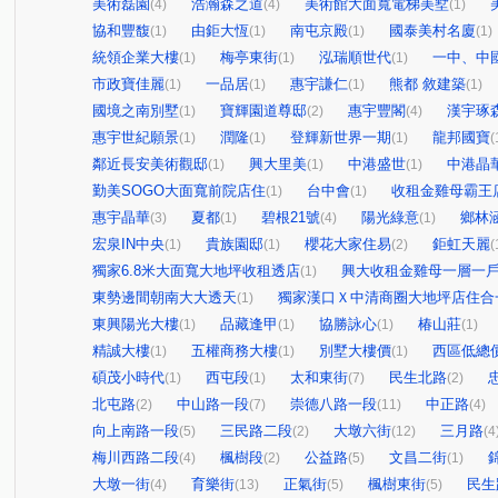
美術磊園
浩瀚森之道
美術館大面寬電梯美墅
(4)
(4)
(1)
協和豐馥
由鉅大恆
南屯京殿
國泰美村名廈
(1)
(1)
(1)
(1)
統領企業大樓
梅亭東街
泓瑞順世代
一中、中
(1)
(1)
(1)
市政寶佳麗
一品居
惠宇謙仁
熊都 敘建築
(1)
(1)
(1)
(1)
國境之南別墅
寶輝園道尊邸
惠宇豐閣
漢宇琢
(1)
(2)
(4)
惠宇世紀願景
潤隆
登輝新世界一期
龍邦國寶
(1)
(1)
(1)
(
鄰近長安美術觀邸
興大里美
中港盛世
中港晶
(1)
(1)
(1)
勤美SOGO大面寬前院店住
台中會
收租金雞母霸王
(1)
(1)
惠宇晶華
夏都
碧根21號
陽光綠意
鄉林
(3)
(1)
(4)
(1)
宏泉IN中央
貴族園邸
櫻花大家住易
鉅虹天麗
(1)
(1)
(2)
(
獨家6.8米大面寬大地坪收租透店
興大收租金雞母一層一
(1)
東勢邊間朝南大大透天
獨家漢口Ｘ中清商圈大地坪店住合
(1)
東興陽光大樓
品藏逢甲
協勝詠心
椿山莊
(1)
(1)
(1)
(1)
精誠大樓
五權商務大樓
別墅大樓價
西區低總
(1)
(1)
(1)
碩茂小時代
西屯段
太和東街
民生北路
(1)
(1)
(7)
(2)
北屯路
中山路一段
崇德八路一段
中正路
(2)
(7)
(11)
(4)
向上南路一段
三民路二段
大墩六街
三月路
(5)
(2)
(12)
(4
梅川西路二段
楓樹段
公益路
文昌二街
(4)
(2)
(5)
(1)
大墩一街
育樂街
正氣街
楓樹東街
民生
(4)
(13)
(5)
(5)