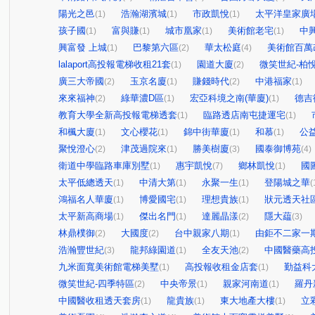
陽光之邑
浩瀚湖濱城
市政凱悅
太平洋皇家廣
(1)
(1)
(1)
孩子國
富與賺
城市凰家
美術館老宅
中
(1)
(1)
(1)
(1)
興富發 上城
巴黎第六區
華太松庭
美術館百萬
(1)
(2)
(4)
lalaport高投報電梯收租21套
園道大廈
微笑世紀-柏
(1)
(2)
廣三大帝國
玉京名廈
賺錢時代
中港福家
(2)
(1)
(2)
(1)
來來福神
綠華濃D區
宏亞科境之南(華廈)
德吉
(2)
(1)
(1)
教育大學全新高投報電梯透套
臨路透店南屯捷運宅
(1)
(1)
和楓大廈
文心櫻花
錦中街華廈
和慕
公
(1)
(1)
(1)
(1)
聚悅澄心
津茂過院來
勝美樹廈
國泰御博苑
(2)
(1)
(3)
(4)
衛道中學臨路車庫別墅
惠宇凱悅
鄉林凱悅
國
(1)
(7)
(1)
太平低總透天
中清大第
永聚一生
登陽城之華
(1)
(1)
(1)
(
鴻福名人華廈
博愛國宅
理想貴族
狀元透天社
(1)
(1)
(1)
太平新高商場
傑出名門
達麗晶漾
隱大藴
(1)
(1)
(2)
(3)
林鼎樸御
大國度
台中親家八期
由鉅不二家一
(2)
(2)
(1)
浩瀚豐世紀
龍邦綠園道
全友天池
中國醫藥高
(3)
(1)
(2)
九米面寬美術館電梯美墅
高投報收租金店套
勤益科
(1)
(1)
微笑世紀-四季特區
中央帝景
親家河南道
羅丹
(2)
(1)
(1)
中國醫收租透天套房
龍貴族
東大地產大樓
立
(1)
(1)
(1)