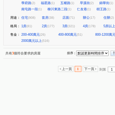
學府路
福星路
五權路
旱溪街
錦華街
(2)
(1)
(1)
(2)
(1)
南屯路一段
柳川東路二段
仁友巷
樹王路
(1)
(1)
(1)
(1)
用途：
住宅
套房
店面
辦公
住辦
(908)
(38)
(71)
(17)
(2)
格局：
1房
2房
3房
4房
5房以
(81)
(177)
(321)
(178)
售金：
200-400萬元
400-800萬元
800-1200萬
(26)
(51)
2000萬元以上
(516)
共有
3
個符合要求的房屋
排序：
上一頁
1
下一頁
到第