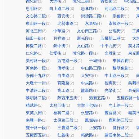
德化街
大洲街
敦化三街
青松街
中清路
(2)
(2)
(1)
(2)
忠明路
向上路二段
忠孝路
河北路二段
(2)
(3)
(1)
(1)
文心路二段
西安街
崇德路二段
崇倫街
(1)
(1)
(1)
(1)
東山路一段
北勢東路
永東街
崇興路一段
(1)
(1)
(1)
(1)
河北三街
中華路
文心南三路
公理街
工
(3)
(2)
(2)
(2)
福田一街
月祥路
新光段
五權新二巷
大
(4)
(1)
(1)
(2)
博愛二路
錦中街
文山路
中平九街
英才
(1)
(1)
(1)
(2)
仁化路
仁愛街
敦化路一段
文雅街
東光
(1)
(1)
(1)
(2)
美村路一段
西屯路一段
干城街
東興西街
(3)
(1)
(1)
(1)
河南路一段
僑孝街
中山路三段
黎明東街
(1)
(1)
(1)
(1)
崇德十九路
自由路
大安街
中山路三段
(2)
(2)
(1)
(3)
大墩十一街
育隆路
中央路
智惠街
吳興
(2)
(2)
(1)
(1)
中清路二段
高工路
龍新路
光榮街
東光
(1)
(1)
(1)
(1)
黎明路二段
陝西東五街
港新五路
五權西路一
(1)
(1)
(1)
精武路
太順五街
大墩十七街
向上路一段
(1)
(1)
(1)
(1)
東英八街
福科二路
永豐路
豐富路
精美
(1)
(1)
(1)
(4)
南興一路
太原路三段
鳳城街
鹿和路三段
(1)
(1)
(1)
(2)
雙十路一段
三豐路二段
上安路
健行路
(1)
(1)
(1)
(2)
五權西五街
仁義街
精武路
建國南路二段
(1)
(2)
(1)
(2)