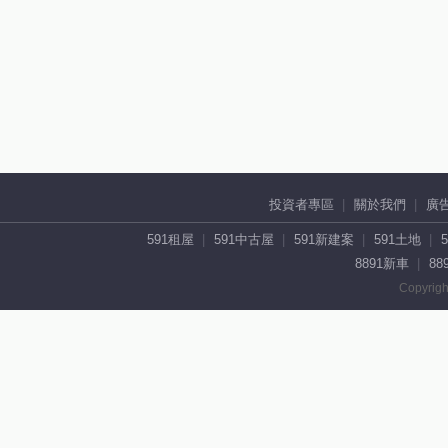
投資者專區
關於我們
廣
591租屋
591中古屋
591新建案
591土地
8891新車
88
Copyrigh