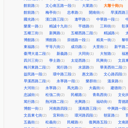
館前路
文心南五路一段
大業路
大墩十街
(3)
(3)
(5)
(5)
館前路
梅亭街
忠孝路
開南街
旱溪西路
(7)
(5)
(3)
(4)
國光路
漢口路三段
逢甲路
中華路一段
(4)
(3)
(2)
(1)
樂業一路
精誠十九街
平德路
三和街
彰
(1)
(5)
(8)
(8)
五權三街
新興路
五權西路二段
精誠路
(3)
(1)
(5)
(4)
博館路
博館路
崇德路一段
精美一街
黎
(3)
(3)
(1)
(2)
東福路
平等六街
成功路
大里街
新平路
(1)
(2)
(1)
(1)
臺灣大道二段
新義路
大同街
大智路
福
(5)
(1)
(1)
(1)
四川三街
學士路
太堤西路
民興街
文昌
(2)
(1)
(1)
(1)
梅川東路二段
篤行路
水源路
華美西街二段
(2)
(3)
(3)
(2)
益民路一段
環中路三段
惠文路
文心路四段
(2)
(2)
(2)
(3)
旱溪西路二段
永寧路一段
樂群街
溫泉路
(4)
(1)
(1)
(6)
大河街
永寧路
馬光路
大義街
建德街
(1)
(2)
(2)
(4)
(7)
忠誠街
松強二街
民權路
青島西街
文化
(4)
(2)
(1)
(1)
篤行路
熱河路二段
光興路
福幼街
育德
(1)
(1)
(1)
(4)
博館一街
河南路四段
溪南路三段
中興路一段
(1)
(1)
(4)
(
文昌東七街
宜和街
環河路四段
朝富路
(2)
(2)
(1)
(1)
五義街
松義街
民權路
復興路五段
文南
(1)
(2)
(4)
(1)