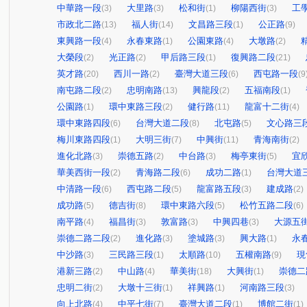
中華路一段
大里路
松和街
柳陽西街
工
(3)
(3)
(1)
(3)
市政北二路
福人街
文昌路三段
公正路
(13)
(14)
(1)
(9)
東興路一段
永春東路
公園東路
大墩路
(4)
(1)
(4)
(2)
大榮段
光正路
甲后路三段
復興路二段
(2)
(2)
(1)
(21)
英才路
西川一路
臺灣大道三段
西屯路一段
(20)
(2)
(6)
(9
南屯路二段
忠明南路
興龍段
五福南段
(2)
(13)
(2)
(1)
公園路
環中東路三段
健行路
龍富十二街
(1)
(2)
(11)
(4)
環中東路四段
台灣大道二段
北屯路
文心路三
(6)
(8)
(5)
梅川東路四段
大明三街
中興街
青海南街
(1)
(7)
(11)
(2)
進化北路
崇德五路
中台路
梅亭東街
宜
(3)
(2)
(3)
(5)
華美西街一段
青海路二段
成功二路
台灣大道
(2)
(6)
(1)
中清路一段
西屯路二段
龍富路五段
建成路
(6)
(5)
(3)
(2)
成功路
德吉街
環中東路六段
松竹五路二段
(5)
(8)
(5)
(6)
南平路
福昌街
敦富路
中興四巷
大源五
(4)
(3)
(3)
(3)
崇德二路二段
進化路
塗城路
興大路
永
(2)
(3)
(3)
(1)
中沙路
三民路三段
太順路
五權南路
現
(3)
(1)
(10)
(9)
港新三路
中山路
華美街
大興街
崇德二
(2)
(4)
(18)
(1)
忠明二街
大墩十三街
祥興路
河南路三段
(2)
(1)
(1)
(3)
向上北路
中平七街
臺灣大道二段
博館二街
(4)
(7)
(1)
(1)