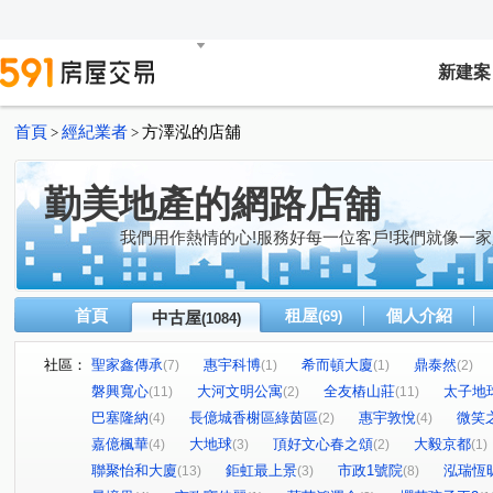
新建案
首頁
經紀業者
方澤泓的店舖
>
>
勤美地產的網路店舖
我們用作熱情的心!服務好每一位客戶!我們就像一家
首頁
租屋
個人介紹
中古屋
(69)
(1084)
社區：
聖家鑫傳承
惠宇科博
希而頓大廈
鼎泰然
(7)
(1)
(1)
(2)
磐興寬心
大河文明公寓
全友樁山莊
太子地
(11)
(2)
(11)
巴塞隆納
長億城香榭區綠茵區
惠宇敦悅
微笑
(4)
(2)
(4)
嘉億楓華
大地球
頂好文心春之頌
大毅京都
(4)
(3)
(2)
(1)
聯聚怡和大廈
鉅虹最上景
市政1號院
泓瑞恆
(13)
(3)
(8)