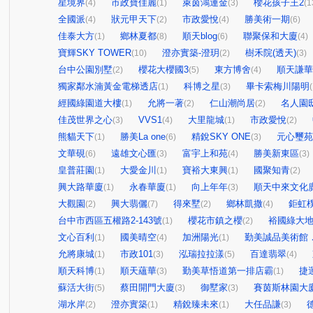
星境界
市政寶佳麗
萊茵鴻運金
櫻花孩子王2
(4)
(1)
(3)
(1
全國派
狀元甲天下
市政愛悅
勝美術一期
(4)
(2)
(4)
(6)
佳泰大方
鄉林夏都
順天blog
聯聚保和大廈
(1)
(8)
(6)
(4)
寶輝SKY TOWER
澄亦實築-澄玥
樹禾院(透天)
(10)
(2)
(3)
台中公園別墅
櫻花大櫻國3
東方博舍
順天謙華
(2)
(5)
(4)
獨家鄰水湳黃金電梯透店
科博之星
畢卡索梅川陽明
(1)
(3)
(
經國綠園道大樓
允將一著
仁山潮尚居
名人園
(1)
(2)
(2)
佳茂世界之心
VVS1
大里龍城
市政愛悅
(3)
(4)
(1)
(2)
熊貓天下
勝美La one
精銳SKY ONE
元心璽苑
(1)
(6)
(3)
文華硯
遠雄文心匯
富宇上和苑
勝美新東區
(6)
(3)
(4)
(3)
皇普莊園
大愛金川
寶裕大東興
國聚知青
(1)
(1)
(1)
(2)
興大路華廈
永春華廈
向上年年
順天中來文化
(1)
(1)
(3)
大觀園
興大翡儷
得來墅
鄉林凱撒
鉅虹
(2)
(7)
(2)
(4)
台中市西區五權路2-143號
櫻花市鎮之櫻
裕國綠大地
(1)
(2)
文心百利
國美晴空
加洲陽光
勤美誠品美術館
(1)
(4)
(1)
允將康城
市政101
泓瑞拉拉漾
百達翡翠
(1)
(3)
(5)
(4)
順天科博
順天蘊華
勤美草悟道第一排店霸
捷
(1)
(3)
(1)
蘇活大街
蔡田開門大廈
御墅家
賽茵斯林園大
(5)
(3)
(3)
湖水岸
澄亦實築
精銳臻未來
大任品謙
(2)
(1)
(1)
(3)