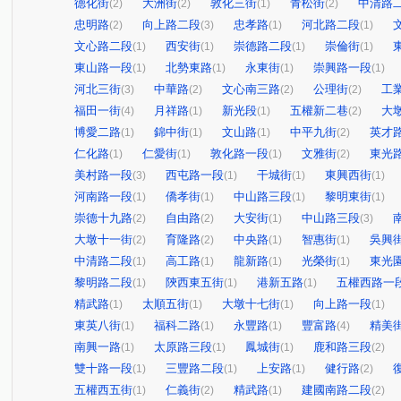
德化街
大洲街
敦化三街
青松街
中清路
(2)
(2)
(1)
(2)
忠明路
向上路二段
忠孝路
河北路二段
(2)
(3)
(1)
(1)
文心路二段
西安街
崇德路二段
崇倫街
(1)
(1)
(1)
(1)
東山路一段
北勢東路
永東街
崇興路一段
(1)
(1)
(1)
(1)
河北三街
中華路
文心南三路
公理街
工
(3)
(2)
(2)
(2)
福田一街
月祥路
新光段
五權新二巷
大
(4)
(1)
(1)
(2)
博愛二路
錦中街
文山路
中平九街
英才
(1)
(1)
(1)
(2)
仁化路
仁愛街
敦化路一段
文雅街
東光
(1)
(1)
(1)
(2)
美村路一段
西屯路一段
干城街
東興西街
(3)
(1)
(1)
(1)
河南路一段
僑孝街
中山路三段
黎明東街
(1)
(1)
(1)
(1)
崇德十九路
自由路
大安街
中山路三段
(2)
(2)
(1)
(3)
大墩十一街
育隆路
中央路
智惠街
吳興
(2)
(2)
(1)
(1)
中清路二段
高工路
龍新路
光榮街
東光
(1)
(1)
(1)
(1)
黎明路二段
陝西東五街
港新五路
五權西路一
(1)
(1)
(1)
精武路
太順五街
大墩十七街
向上路一段
(1)
(1)
(1)
(1)
東英八街
福科二路
永豐路
豐富路
精美
(1)
(1)
(1)
(4)
南興一路
太原路三段
鳳城街
鹿和路三段
(1)
(1)
(1)
(2)
雙十路一段
三豐路二段
上安路
健行路
(1)
(1)
(1)
(2)
五權西五街
仁義街
精武路
建國南路二段
(1)
(2)
(1)
(2)