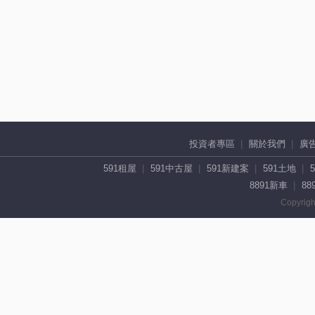
投資者專區
關於我們
廣
591租屋
591中古屋
591新建案
591土地
8891新車
88
Copyrigh