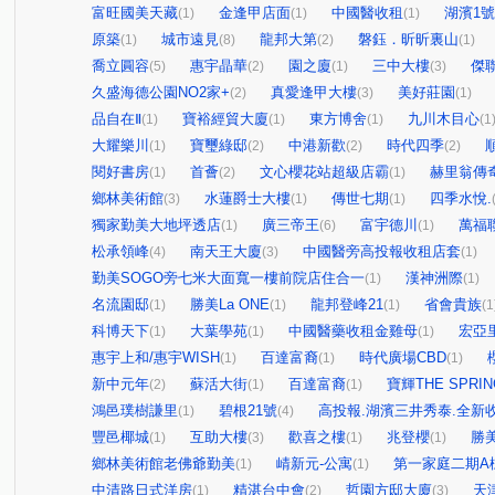
富旺國美天藏
金逢甲店面
中國醫收租
湖濱1
(1)
(1)
(1)
原築
城市遠見
龍邦大第
磐鈺．昕昕裏山
(1)
(8)
(2)
(1)
喬立圓容
惠宇晶華
園之廈
三中大樓
傑
(5)
(2)
(1)
(3)
久盛海德公園NO2家+
真愛逢甲大樓
美好莊園
(2)
(3)
(1)
品自在Ⅱ
寶裕經貿大廈
東方博舍
九川木目心
(1)
(1)
(1)
(1
大耀樂川
寶璽綠邸
中港新歡
時代四季
(1)
(2)
(2)
(2)
閱好書房
首薈
文心櫻花站超級店霸
赫里翁傳
(1)
(2)
(1)
鄉林美術館
水蓮爵士大樓
傳世七期
四季水悅.
(3)
(1)
(1)
獨家勤美大地坪透店
廣三帝王
富宇德川
萬福
(1)
(6)
(1)
松承領峰
南天王大廈
中國醫旁高投報收租店套
(4)
(3)
(1)
勤美SOGO旁七米大面寬一樓前院店住合一
漢神洲際
(1)
(1)
名流園邸
勝美La ONE
龍邦登峰21
省會貴族
(1)
(1)
(1)
(1
科博天下
大葉學苑
中國醫藥收租金雞母
宏亞
(1)
(1)
(1)
惠宇上和/惠宇WISH
百達富裔
時代廣場CBD
(1)
(1)
(1)
新中元年
蘇活大街
百達富裔
寶輝THE SPRIN
(2)
(1)
(1)
鴻邑璞樹謙里
碧根21號
高投報.湖濱三井秀泰.全新收
(1)
(4)
豐邑椰城
互助大樓
歡喜之樓
兆登櫻
勝
(1)
(3)
(1)
(1)
鄉林美術館老佛爺勤美
崝新元-公寓
第一家庭二期A
(1)
(1)
中清路日式洋房
精湛台中會
哲園方邸大廈
天
(1)
(2)
(3)