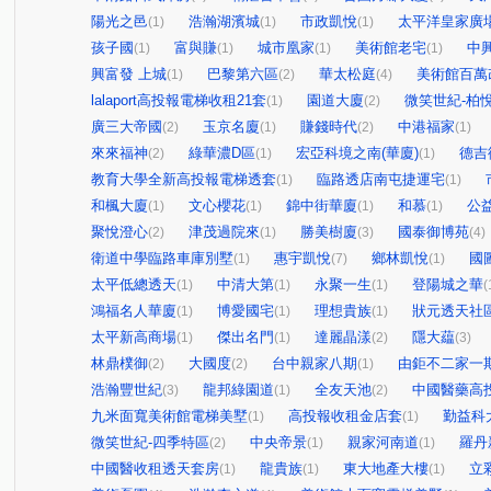
陽光之邑
浩瀚湖濱城
市政凱悅
太平洋皇家廣
(1)
(1)
(1)
孩子國
富與賺
城市凰家
美術館老宅
中
(1)
(1)
(1)
(1)
興富發 上城
巴黎第六區
華太松庭
美術館百萬
(1)
(2)
(4)
lalaport高投報電梯收租21套
園道大廈
微笑世紀-柏
(1)
(2)
廣三大帝國
玉京名廈
賺錢時代
中港福家
(2)
(1)
(2)
(1)
來來福神
綠華濃D區
宏亞科境之南(華廈)
德吉
(2)
(1)
(1)
教育大學全新高投報電梯透套
臨路透店南屯捷運宅
(1)
(1)
和楓大廈
文心櫻花
錦中街華廈
和慕
公
(1)
(1)
(1)
(1)
聚悅澄心
津茂過院來
勝美樹廈
國泰御博苑
(2)
(1)
(3)
(4)
衛道中學臨路車庫別墅
惠宇凱悅
鄉林凱悅
國
(1)
(7)
(1)
太平低總透天
中清大第
永聚一生
登陽城之華
(1)
(1)
(1)
(
鴻福名人華廈
博愛國宅
理想貴族
狀元透天社
(1)
(1)
(1)
太平新高商場
傑出名門
達麗晶漾
隱大藴
(1)
(1)
(2)
(3)
林鼎樸御
大國度
台中親家八期
由鉅不二家一
(2)
(2)
(1)
浩瀚豐世紀
龍邦綠園道
全友天池
中國醫藥高
(3)
(1)
(2)
九米面寬美術館電梯美墅
高投報收租金店套
勤益科
(1)
(1)
微笑世紀-四季特區
中央帝景
親家河南道
羅丹
(2)
(1)
(1)
中國醫收租透天套房
龍貴族
東大地產大樓
立
(1)
(1)
(1)