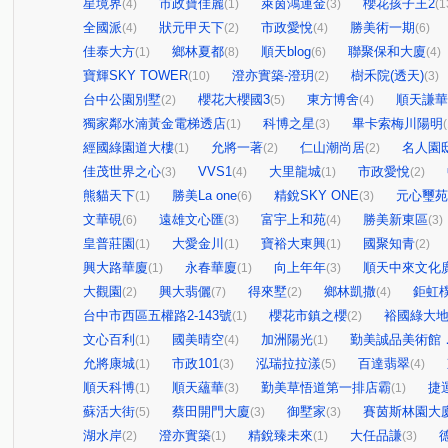
星境界
市政寶佳麗
萊茵鴻運金
櫻花孩子王2
(4)
(1)
(3)
(1
全國派
狀元甲天下
市政愛悅
勝美術一期
(4)
(2)
(4)
(6)
佳泰大方
鄉林夏都
順天blog
聯聚保和大廈
(1)
(8)
(6)
(4)
寶輝SKY TOWER
澄亦實築-澄玥
樹禾院(透天)
(10)
(2)
(3)
台中公園別墅
櫻花大櫻國3
東方博舍
順天謙華
(2)
(5)
(4)
獨家鄰水湳黃金電梯透店
科博之星
畢卡索梅川陽明
(1)
(3)
(
經國綠園道大樓
允將一著
仁山潮尚居
名人園
(1)
(2)
(2)
佳茂世界之心
VVS1
大里龍城
市政愛悅
(3)
(4)
(1)
(2)
熊貓天下
勝美La one
精銳SKY ONE
元心璽苑
(1)
(6)
(3)
文華硯
遠雄文心匯
富宇上和苑
勝美新東區
(6)
(3)
(4)
(3)
皇普莊園
大愛金川
寶裕大東興
國聚知青
(1)
(1)
(1)
(2)
興大路華廈
永春華廈
向上年年
順天中來文化
(1)
(1)
(3)
大觀園
興大翡儷
得來墅
鄉林凱撒
鉅虹
(2)
(7)
(2)
(4)
台中市西區五權路2-143號
櫻花市鎮之櫻
裕國綠大地
(1)
(2)
文心百利
國美晴空
加洲陽光
勤美誠品美術館
(1)
(4)
(1)
允將康城
市政101
泓瑞拉拉漾
百達翡翠
(1)
(3)
(5)
(4)
順天科博
順天蘊華
勤美草悟道第一排店霸
捷
(1)
(3)
(1)
蘇活大街
蔡田開門大廈
御墅家
賽茵斯林園大
(5)
(3)
(3)
湖水岸
澄亦實築
精銳臻未來
大任品謙
(2)
(1)
(1)
(3)