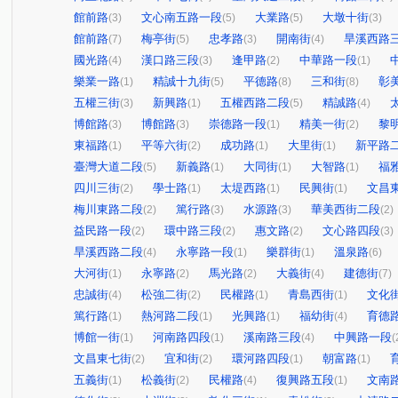
館前路
文心南五路一段
大業路
大墩十街
(3)
(5)
(5)
(3)
館前路
梅亭街
忠孝路
開南街
旱溪西路
(7)
(5)
(3)
(4)
國光路
漢口路三段
逢甲路
中華路一段
(4)
(3)
(2)
(1)
樂業一路
精誠十九街
平德路
三和街
彰
(1)
(5)
(8)
(8)
五權三街
新興路
五權西路二段
精誠路
(3)
(1)
(5)
(4)
博館路
博館路
崇德路一段
精美一街
黎
(3)
(3)
(1)
(2)
東福路
平等六街
成功路
大里街
新平路
(1)
(2)
(1)
(1)
臺灣大道二段
新義路
大同街
大智路
福
(5)
(1)
(1)
(1)
四川三街
學士路
太堤西路
民興街
文昌
(2)
(1)
(1)
(1)
梅川東路二段
篤行路
水源路
華美西街二段
(2)
(3)
(3)
(2)
益民路一段
環中路三段
惠文路
文心路四段
(2)
(2)
(2)
(3)
旱溪西路二段
永寧路一段
樂群街
溫泉路
(4)
(1)
(1)
(6)
大河街
永寧路
馬光路
大義街
建德街
(1)
(2)
(2)
(4)
(7)
忠誠街
松強二街
民權路
青島西街
文化
(4)
(2)
(1)
(1)
篤行路
熱河路二段
光興路
福幼街
育德
(1)
(1)
(1)
(4)
博館一街
河南路四段
溪南路三段
中興路一段
(1)
(1)
(4)
(
文昌東七街
宜和街
環河路四段
朝富路
(2)
(2)
(1)
(1)
五義街
松義街
民權路
復興路五段
文南
(1)
(2)
(4)
(1)