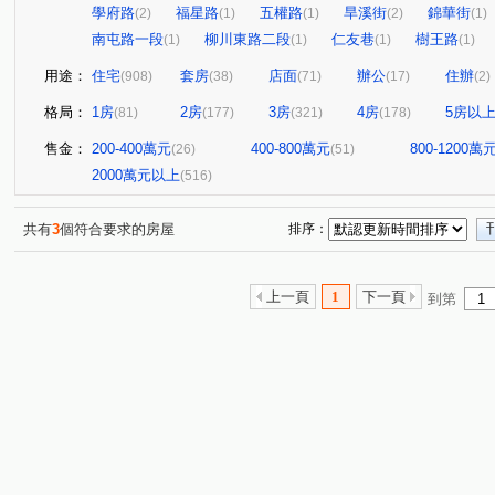
學府路
福星路
五權路
旱溪街
錦華街
(2)
(1)
(1)
(2)
(1)
南屯路一段
柳川東路二段
仁友巷
樹王路
(1)
(1)
(1)
(1)
用途：
住宅
套房
店面
辦公
住辦
(908)
(38)
(71)
(17)
(2)
格局：
1房
2房
3房
4房
5房以
(81)
(177)
(321)
(178)
售金：
200-400萬元
400-800萬元
800-1200萬
(26)
(51)
2000萬元以上
(516)
共有
3
個符合要求的房屋
排序：
上一頁
1
下一頁
到第