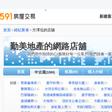
新建案
首頁
經紀業者
方澤泓的店舖
>
>
勤美地產的網路店舖
我們用作熱情的心!服務好每一位客戶!我們就像一家
首頁
租屋
個人介紹
中古屋
(69)
(1084)
社區：
聖家鑫傳承
惠宇科博
希而頓大廈
鼎泰然
(7)
(1)
(1)
(2)
磐興寬心
大河文明公寓
全友樁山莊
太子地
(11)
(2)
(11)
巴塞隆納
長億城香榭區綠茵區
惠宇敦悅
微笑
(4)
(2)
(4)
嘉億楓華
大地球
頂好文心春之頌
大毅京都
(4)
(3)
(2)
(1)
聯聚怡和大廈
鉅虹最上景
市政1號院
泓瑞恆
(13)
(3)
(8)