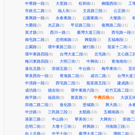
中華路一段
大里路
松和街
柳陽西街
工
(3)
(3)
(1)
(3)
市政北二路
福人街
文昌路三段
公正路
(13)
(14)
(1)
(9)
東興路一段
永春東路
公園東路
大墩路
(4)
(1)
(4)
(2)
大榮段
光正路
甲后路三段
復興路二段
(2)
(2)
(1)
(21)
英才路
西川一路
臺灣大道三段
西屯路一段
(20)
(2)
(6)
(9
南屯路二段
忠明南路
興龍段
五福南段
(2)
(13)
(2)
(1)
公園路
環中東路三段
健行路
龍富十二街
(1)
(2)
(11)
(4)
環中東路四段
台灣大道二段
北屯路
文心路三
(6)
(8)
(5)
梅川東路四段
大明三街
中興街
青海南街
(1)
(7)
(11)
(2)
進化北路
崇德五路
中台路
梅亭東街
宜
(3)
(2)
(3)
(5)
華美西街一段
青海路二段
成功二路
台灣大道
(2)
(6)
(1)
中清路一段
西屯路二段
龍富路五段
建成路
(6)
(5)
(3)
(2)
成功路
德吉街
環中東路六段
松竹五路二段
(5)
(8)
(5)
(6)
南平路
福昌街
敦富路
中興四巷
(3)
大源五
(4)
(3)
(3)
崇德二路二段
進化路
塗城路
興大路
永
(2)
(3)
(3)
(1)
中沙路
三民路三段
太順路
五權南路
現
(3)
(1)
(10)
(9)
港新三路
中山路
華美街
大興街
崇德二
(2)
(4)
(18)
(1)
忠明二街
大墩十三街
祥興路
河南路三段
(2)
(1)
(1)
(3)
向上北路
中平七街
臺灣大道二段
博館二街
(4)
(7)
(1)
(1)