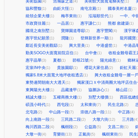
美術磊園
浩瀚森之道
美術館大面寬電梯美墅
(4)
(4)
(1)
協和豐馥
由鉅大恆
南屯京殿
國泰美村名廈
(1)
(1)
(1)
(1)
統領企業大樓
梅亭東街
泓瑞順世代
一中、中
(1)
(1)
(1)
市政寶佳麗
一品居
惠宇謙仁
熊都 敘建築
(1)
(1)
(1)
(1)
國境之南別墅
寶輝園道尊邸
惠宇豐閣
漢宇琢
(1)
(2)
(4)
惠宇世紀願景
潤隆
登輝新世界一期
龍邦國寶
(1)
(1)
(1)
(
鄰近長安美術觀邸
興大里美
中港盛世
中港晶
(1)
(1)
(1)
勤美SOGO大面寬前院店住
台中會
收租金雞母霸王
(1)
(1)
惠宇晶華
夏都
碧根21號
陽光綠意
鄉林
(3)
(1)
(4)
(1)
宏泉IN中央
貴族園邸
櫻花大家住易
鉅虹天麗
(1)
(1)
(2)
(
獨家6.8米大面寬大地坪收租透店
興大收租金雞母一層一
(1)
東勢邊間朝南大大透天
獨家漢口Ｘ中清商圈大地坪店住合
(1)
東興陽光大樓
品藏逢甲
協勝詠心
椿山莊
(1)
(1)
(1)
(1)
精誠大樓
五權商務大樓
別墅大樓價
西區低總
(1)
(1)
(1)
碩茂小時代
西屯段
太和東街
民生北路
(1)
(1)
(7)
(2)
北屯路
中山路一段
崇德八路一段
中正路
(2)
(7)
(11)
(4)
向上南路一段
三民路二段
大墩六街
三月路
(5)
(2)
(12)
(4
梅川西路二段
楓樹段
公益路
文昌二街
(4)
(2)
(5)
(1)
大墩一街
育樂街
正氣街
楓樹東街
民生
(4)
(13)
(5)
(5)