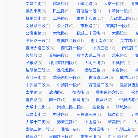
文昌二街
錦新街
工學北路
大墩一街
育
(1)
(4)
(5)
(4)
楓樹東街
民生路
西屯路一段
中華路一段
(5)
(5)
(1)
(3)
柳陽西街
工學路
軍福十八路
市政北二路
(3)
(3)
(17)
(13)
文昌路三段
公正路
市政路
東興路一段
(1)
(9)
(21)
(4)
公園東路
大墩路
精誠二十四街
大榮段
(4)
(2)
(4)
(2)
甲后路三段
復興路二段
忠明南路
英才路
(1)
(21)
(15)
(19
臺灣大道三段
西屯路一段
中興三巷
南屯路二
(6)
(9)
(12)
興龍段
五福南段
台灣大道二段
北屯路
(2)
(1)
(8)
(5)
民權路
梅川東路四段
大明三街
中興街
(3)
(1)
(7)
(11)
黎明路三段
進化北路
崇德五路
中台路
(2)
(3)
(2)
(3)
宜欣三街
華美西街一段
青海路二段
成功二路
(3)
(2)
(6)
(
中興路二段
中清路一段
西屯路二段
龍富路五
(4)
(6)
(5)
太平路
成功路
德吉街
環中東路六段
松
(5)
(5)
(8)
(5)
豐偉路
南平路
福昌街
敦富路
中興四巷
(3)
(4)
(3)
(3)
(
大墩十九街
崇德二路二段
進化路
塗城路
(1)
(2)
(3)
(3)
武昌南街
中沙路
三民路三段
福仁街
五
(2)
(3)
(1)
(1)
大墩十二街
港新三路
中山路
華美街
大
(4)
(2)
(4)
(18)
崇德二路一段
喬城一街
大墩四街
忠明二街
(1)
(3)
(4)
(2)
祥興路
河南路三段
東英三街
向上北路
(1)
(3)
(5)
(4)