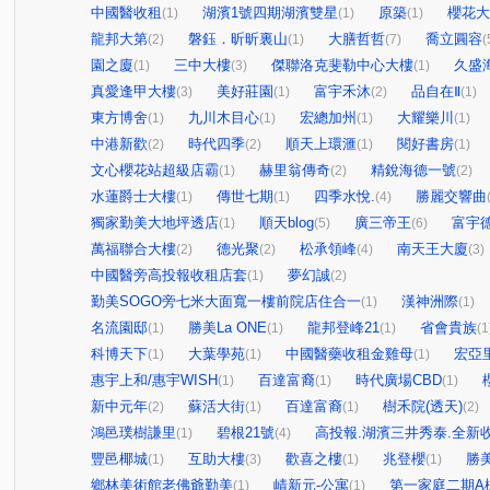
中國醫收租
湖濱1號四期湖濱雙星
原築
櫻花大
(1)
(1)
(1)
龍邦大第
磐鈺．昕昕裏山
大膳哲哲
喬立圓容
(2)
(1)
(7)
(
園之廈
三中大樓
傑聯洛克斐勒中心大樓
久盛
(1)
(3)
(1)
真愛逢甲大樓
美好莊園
富宇禾沐
品自在Ⅱ
(3)
(1)
(2)
(1)
東方博舍
九川木目心
宏總加州
大耀樂川
(1)
(1)
(1)
(1)
中港新歡
時代四季
順天上環滙
閱好書房
(2)
(2)
(1)
(1)
文心櫻花站超級店霸
赫里翁傳奇
精銳海德一號
(1)
(2)
(2)
水蓮爵士大樓
傳世七期
四季水悅.
勝麗交響曲
(1)
(1)
(4)
獨家勤美大地坪透店
順天blog
廣三帝王
富宇
(1)
(5)
(6)
萬福聯合大樓
德光聚
松承領峰
南天王大廈
(2)
(2)
(4)
(3)
中國醫旁高投報收租店套
夢幻誠
(1)
(2)
勤美SOGO旁七米大面寬一樓前院店住合一
漢神洲際
(1)
(1)
名流園邸
勝美La ONE
龍邦登峰21
省會貴族
(1)
(1)
(1)
(1
科博天下
大葉學苑
中國醫藥收租金雞母
宏亞
(1)
(1)
(1)
惠宇上和/惠宇WISH
百達富裔
時代廣場CBD
(1)
(1)
(1)
新中元年
蘇活大街
百達富裔
樹禾院(透天)
(2)
(1)
(1)
(2)
鴻邑璞樹謙里
碧根21號
高投報.湖濱三井秀泰.全新收
(1)
(4)
豐邑椰城
互助大樓
歡喜之樓
兆登櫻
勝
(1)
(3)
(1)
(1)
鄉林美術館老佛爺勤美
崝新元-公寓
第一家庭二期A
(1)
(1)