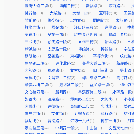
臺灣大道二段
博館二街
新福路
館前路
(1)
(1)
(3)
(3)
健行路
大業路
大墩十街
五廊街
工業
(10)
(5)
(3)
(10)
館前路
梅亭街
忠孝路
開南街
太順路
(7)
(5)
(3)
(4)
(8)
祥順六街
國光路
漢口路三段
逢甲路
中
(3)
(4)
(3)
(2)
美德街
樂業一路
環中東路四段
精誠十九街
(5)
(1)
(5)
(5)
三和街
彰美路一段
五權三街
新興路
五
(8)
(2)
(3)
(1)
精誠路
太原路一段
博館路
博館路
崇德
(4)
(3)
(3)
(3)
黎明路
至善路
東福路
平等六街
成功路
(2)
(4)
(1)
(2)
(
新平路二段
進化北路
臺灣大道二段
新義路
(2)
(1)
(5)
(1)
大智路
福雅路
文林街
四川三街
學士路
(1)
(1)
(1)
(2)
(
民興街
文昌東十二街
梅川東路二段
篤行路
(1)
(2)
(2)
(3)
華美西街二段
港埠路二段
益民路一段
環中路
(2)
(1)
(2)
文心路四段
新興路
旱溪西路二段
永寧路一段
(3)
(1)
(4)
(
樂群街
溫泉路
潭興路二段
大河街
永寧
(1)
(6)
(2)
(1)
大義街
建德街
高鐵路二段
忠誠街
松強
(4)
(7)
(2)
(4)
青島西街
文化街
五權五街
篤行路
熱河
(1)
(1)
(1)
(1)
福幼街
育德路
崇德十六路
博館一街
河
(4)
(3)
(1)
(1)
溪南路三段
中興路一段
中山路
文昌東七街
(4)
(2)
(1)
(2)