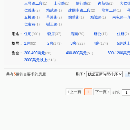
三豐路二段
上安路
健行路
復新街
大仁
(1)
(1)
(2)
(1)
仁義街
精武路
建國南路二段
龍富二路
(2)
(1)
(2)
(1)
五權路
旱溪街
錦華街
精誠路
南屯路一
(1)
(2)
(1)
(1)
仁友巷
樹王路
(1)
(1)
用途：
住宅
套房
店面
辦公
住辦
(901)
(37)
(70)
(17)
(2)
格局：
1房
2房
3房
4房
5房以
(82)
(173)
(322)
(174)
售金：
200-400萬元
400-800萬元
800-1200萬
(28)
(51)
2000萬元以上
(513)
共有
5
個符合要求的房屋
排序：
上一頁
1
下一頁
到第