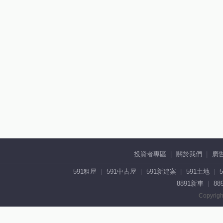
投資者專區
關於我們
廣
591租屋
591中古屋
591新建案
591土地
8891新車
88
Copyrigh