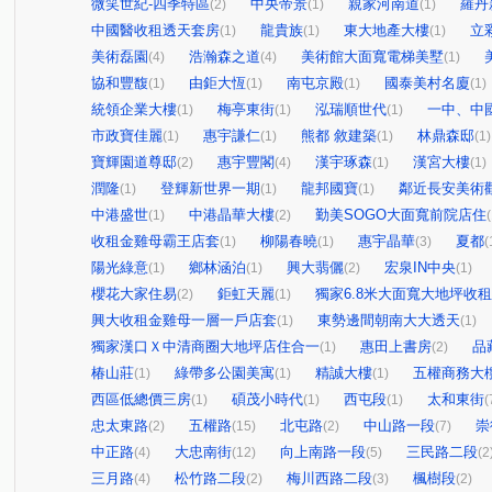
微笑世紀-四季特區
中央帝景
親家河南道
羅丹
(2)
(1)
(1)
中國醫收租透天套房
龍貴族
東大地產大樓
立
(1)
(1)
(1)
美術磊園
浩瀚森之道
美術館大面寬電梯美墅
(4)
(4)
(1)
協和豐馥
由鉅大恆
南屯京殿
國泰美村名廈
(1)
(1)
(1)
(1)
統領企業大樓
梅亭東街
泓瑞順世代
一中、中
(1)
(1)
(1)
市政寶佳麗
惠宇謙仁
熊都 敘建築
林鼎森邸
(1)
(1)
(1)
(1)
寶輝園道尊邸
惠宇豐閣
漢宇琢森
漢宮大樓
(2)
(4)
(1)
(1)
潤隆
登輝新世界一期
龍邦國寶
鄰近長安美術
(1)
(1)
(1)
中港盛世
中港晶華大樓
勤美SOGO大面寬前院店住
(1)
(2)
(
收租金雞母霸王店套
柳陽春曉
惠宇晶華
夏都
(1)
(1)
(3)
(
陽光綠意
鄉林涵泊
興大翡儷
宏泉IN中央
(1)
(1)
(2)
(1)
櫻花大家住易
鉅虹天麗
獨家6.8米大面寬大地坪收
(2)
(1)
興大收租金雞母一層一戶店套
東勢邊間朝南大大透天
(1)
(1)
獨家漢口Ｘ中清商圈大地坪店住合一
惠田上書房
品
(1)
(2)
椿山莊
綠帶多公園美寓
精誠大樓
五權商務大
(1)
(1)
(1)
西區低總價三房
碩茂小時代
西屯段
太和東街
(1)
(1)
(1)
(
忠太東路
五權路
北屯路
中山路一段
崇
(2)
(15)
(2)
(7)
中正路
大忠南街
向上南路一段
三民路二段
(4)
(12)
(5)
(2
三月路
松竹路二段
梅川西路二段
楓樹段
(4)
(2)
(3)
(2)