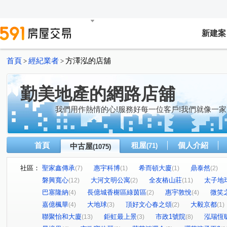
新建案
首頁
經紀業者
方澤泓的店舖
>
>
勤美地產的網路店舖
我們用作熱情的心!服務好每一位客戶!我們就像一家
首頁
租屋
個人介紹
中古屋
(71)
(1075)
社區：
聖家鑫傳承
惠宇科博
希而頓大廈
鼎泰然
(7)
(1)
(1)
(2)
磐興寬心
大河文明公寓
全友樁山莊
太子地
(12)
(2)
(11)
巴塞隆納
長億城香榭區綠茵區
惠宇敦悅
微笑
(4)
(2)
(4)
嘉億楓華
大地球
頂好文心春之頌
大毅京都
(4)
(3)
(2)
(1)
聯聚怡和大廈
鉅虹最上景
市政1號院
泓瑞恆
(13)
(3)
(8)