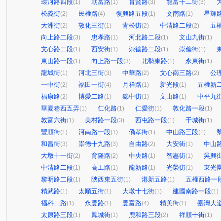
環河路四段
朝富路
育賢路
龍富十二街
(1)
(1)
(3)
(3)
松義街
民權路
復興路五段
文南路
星輝
(2)
(4)
(1)
(1)
大洲街
敦化三街
青松街
中清路二段
五
(2)
(1)
(2)
(2)
向上路二段
忠孝路
河北路二段
文山九街
(3)
(1)
(1)
(1)
文心路二段
西安街
崇德路二段
崇倫街
(1)
(1)
(1)
(1)
東山路一段
向上路一段
北勢東路
永東街
(1)
(3)
(1)
(1)
龍城街
河北三街
中華路
文心南三路
公
(1)
(3)
(2)
(2)
一中街
福田一街
月祥路
新光段
五權新
(2)
(4)
(1)
(1)
福康路
博愛二路
錦中街
文山路
中平九
(2)
(1)
(1)
(1)
華夏巷西五弄
仁化路
仁愛街
敦化路一段
(1)
(1)
(1)
(1)
敦富六街
美村路一段
西屯路一段
干城街
(1)
(3)
(1)
(1)
豐順街
河南路一段
僑孝街
中山路三段
(1)
(1)
(1)
(1)
和昌街
崇德十九路
自由路
大安街
中山
(3)
(3)
(2)
(1)
大墩十一街
育隆路
中央路
智惠街
吳興
(2)
(2)
(1)
(1)
中清路二段
高工路
龍新路
光榮街
東光
(1)
(1)
(1)
(1)
黎明路二段
陝西東五街
港新五路
五權西路一
(1)
(1)
(1)
精武路
太順五街
大墩十七街
建國南路一段
(1)
(1)
(1)
(1)
福科二路
永豐路
豐富路
精美街
臺灣大
(1)
(1)
(4)
(1)
太原路三段
鳳城街
鹿和路三段
祥順十街
(1)
(1)
(2)
(1)