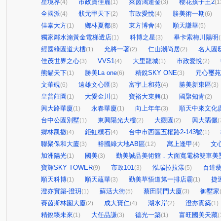
星境界
市政寶佳麗
萊茵鴻運金
櫻花孩子王2
(4)
(1)
(3)
(1
全國派
狀元甲天下
市政愛悅
勝美術一期
(4)
(2)
(4)
(6)
佳泰大方
鄉林夏都
東方博舍
順天謙華
(1)
(8)
(4)
(5)
獨家鄰水湳黃金電梯透店
科博之星
畢卡索梅川陽明
(1)
(3)
(
經國綠園道大樓
允將一著
仁山潮尚居
名人園
(1)
(2)
(2)
佳茂世界之心
VVS1
大里龍城
市政愛悅
(3)
(4)
(1)
(2)
熊貓天下
勝美La one
精銳SKY ONE
元心璽苑
(1)
(6)
(3)
文華硯
遠雄文心匯
富宇上和苑
勝美新東區
(6)
(3)
(4)
(3)
皇普莊園
大愛金川
寶裕大東興
國聚知青
(1)
(1)
(1)
(2)
興大路華廈
永春華廈
向上年年
順天中來文化
(1)
(1)
(3)
台中公園別墅
東興陽光大樓
大觀園
興大翡儷
(1)
(2)
(2)
(
鄉林凱撒
鉅虹樸石
台中市西區五權路2-143號
(4)
(4)
(1)
聯聚保和大廈
裕國綠大地AB區
寓上逢甲
文
(3)
(12)
(4)
加洲陽光
國美
勤美誠品美術館．大面寬電梯雙車美
(1)
(3)
寶輝SKY TOWER
市政101
泓瑞拉拉漾
百達
(9)
(3)
(5)
順天科博
順天蘊華
勤美草悟道第一排店霸
捷
(1)
(3)
(1)
澄亦實築-澄玥
蘇活大街
蔡田開門大廈
御墅家
(1)
(5)
(3)
賽茵斯林園大廈
成大寶仁
湖水岸
澄亦實築
(2)
(4)
(2)
(1)
精銳臻未來
大任品謙
德光一築
富旺國美天藏
(1)
(3)
(1)
(