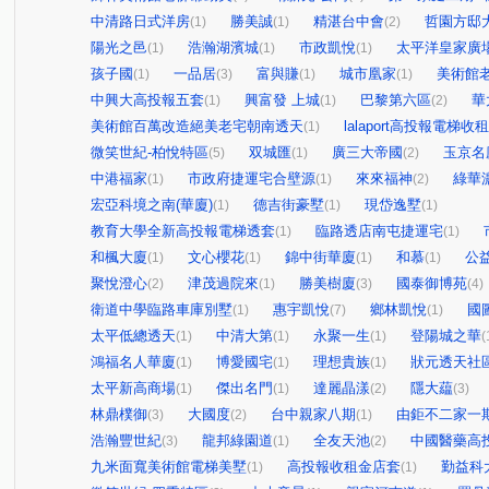
中清路日式洋房
勝美誠
精湛台中會
哲園方邸
(1)
(1)
(2)
陽光之邑
浩瀚湖濱城
市政凱悅
太平洋皇家廣
(1)
(1)
(1)
孩子國
一品居
富與賺
城市凰家
美術館
(1)
(3)
(1)
(1)
中興大高投報五套
興富發 上城
巴黎第六區
華
(1)
(1)
(2)
美術館百萬改造絕美老宅朝南透天
lalaport高投報電梯收
(1)
微笑世紀-柏悅特區
双城匯
廣三大帝國
玉京名
(5)
(1)
(2)
中港福家
市政府捷運宅合壁源
來來福神
綠華
(1)
(1)
(2)
宏亞科境之南(華廈)
德吉街豪墅
現岱逸墅
(1)
(1)
(1)
教育大學全新高投報電梯透套
臨路透店南屯捷運宅
(1)
(1)
和楓大廈
文心櫻花
錦中街華廈
和慕
公
(1)
(1)
(1)
(1)
聚悅澄心
津茂過院來
勝美樹廈
國泰御博苑
(2)
(1)
(3)
(4)
衛道中學臨路車庫別墅
惠宇凱悅
鄉林凱悅
國
(1)
(7)
(1)
太平低總透天
中清大第
永聚一生
登陽城之華
(1)
(1)
(1)
(
鴻福名人華廈
博愛國宅
理想貴族
狀元透天社
(1)
(1)
(1)
太平新高商場
傑出名門
達麗晶漾
隱大藴
(1)
(1)
(2)
(3)
林鼎樸御
大國度
台中親家八期
由鉅不二家一
(3)
(2)
(1)
浩瀚豐世紀
龍邦綠園道
全友天池
中國醫藥高
(3)
(1)
(2)
九米面寬美術館電梯美墅
高投報收租金店套
勤益科
(1)
(1)