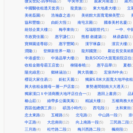
微笑世紀-四季特區
中央帝景
親家河南道
羅丹
(2)
(1)
(1)
中國醫收租透天套房
龍貴族
東大地產大樓
立
(1)
(1)
(1)
美術磊園
浩瀚森之道
美術館大面寬電梯美墅
(4)
(4)
(1)
協和豐馥
由鉅大恆
南屯京殿
國泰美村名廈
(1)
(1)
(1)
(1)
統領企業大樓
梅亭東街
泓瑞順世代
一中、中
(1)
(1)
(1)
市政寶佳麗
惠宇謙仁
熊都 敘建築
林鼎森邸
(1)
(1)
(1)
(1)
寶輝園道尊邸
惠宇豐閣
漢宇琢森
漢宮大樓
(2)
(4)
(1)
(1)
潤隆
登輝新世界一期
龍邦國寶
鄰近長安美術
(1)
(1)
(1)
中港盛世
中港晶華大樓
勤美SOGO大面寬前院店住
(1)
(2)
(
收租金雞母霸王店套
柳陽春曉
惠宇晶華
夏都
(1)
(1)
(3)
(
陽光綠意
鄉林涵泊
興大翡儷
宏泉IN中央
(1)
(1)
(2)
(1)
櫻花大家住易
鉅虹天麗
獨家6.8米大面寬大地坪收
(2)
(1)
興大收租金雞母一層一戶店套
東勢邊間朝南大大透天
(1)
(1)
獨家漢口Ｘ中清商圈大地坪店住合一
惠田上書房
品
(1)
(2)
椿山莊
綠帶多公園美寓
精誠大樓
五權商務大
(1)
(1)
(1)
西區低總價三房
碩茂小時代
西屯段
太和東街
(1)
(1)
(1)
(
忠太東路
五權路
北屯路
中山路一段
崇
(2)
(15)
(2)
(7)
中正路
大忠南街
向上南路一段
三民路二段
(4)
(12)
(5)
(2
三月路
松竹路二段
梅川西路二段
楓樹段
(4)
(2)
(3)
(2)