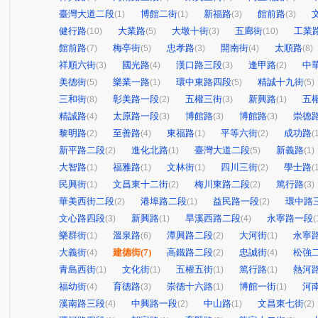
臺灣大道二段
博館二街
新福路
館前路
(1)
(1)
(3)
(3)
健行路
大業路
大墩十街
五廊街
工業
(10)
(5)
(3)
(10)
館前路
梅亭街
忠孝路
開南街
太順路
(7)
(5)
(3)
(4)
(8)
祥順六街
國光路
漢口路三段
逢甲路
中
(3)
(4)
(3)
(2)
美德街
樂業一路
環中東路四段
精誠十九街
(5)
(1)
(5)
(5)
三和街
彰美路一段
五權三街
新興路
五
(8)
(2)
(3)
(1)
精誠路
太原路一段
博館路
博館路
崇德
(4)
(3)
(3)
(3)
黎明路
至善路
東福路
平等六街
成功路
(2)
(4)
(1)
(2)
(
新平路二段
進化北路
臺灣大道二段
新義路
(2)
(1)
(5)
(1)
大智路
福雅路
文林街
四川三街
學士路
(1)
(1)
(1)
(2)
(
民興街
文昌東十二街
梅川東路二段
篤行路
(1)
(2)
(2)
(3)
華美西街二段
港埠路二段
益民路一段
環中路
(2)
(1)
(2)
文心路四段
新興路
旱溪西路二段
永寧路一段
(3)
(1)
(4)
(
樂群街
溫泉路
潭興路二段
大河街
永寧
(1)
(6)
(2)
(1)
大義街
建德街
(7)
高鐵路二段
忠誠街
松強
(4)
(2)
(4)
青島西街
文化街
五權五街
篤行路
熱河
(1)
(1)
(1)
(1)
福幼街
育德路
崇德十六路
博館一街
河
(4)
(3)
(1)
(1)
溪南路三段
中興路一段
中山路
文昌東七街
(4)
(2)
(1)
(2)