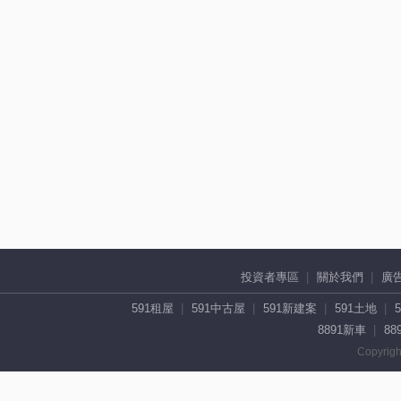
投資者專區
關於我們
廣
591租屋
591中古屋
591新建案
591土地
8891新車
88
Copyrigh