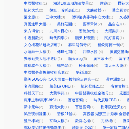
中國醫收租
湖濱1號四期湖濱雙星
原築
櫻花大
(1)
(1)
(1)
龍邦大第
磐鈺．昕昕裏山
大膳哲哲
喬立圓容
(2)
(1)
(7)
(
園之廈
三中大樓
傑聯洛克斐勒中心大樓
久盛
(1)
(3)
(1)
真愛逢甲大樓
美好莊園
富宇禾沐
品自在Ⅱ
(3)
(1)
(2)
(1)
東方博舍
九川木目心
宏總加州
大耀樂川
(1)
(1)
(1)
(1)
中港新歡
時代四季
順天上環滙
閱好書房
(2)
(2)
(1)
(1)
文心櫻花站超級店霸
赫里翁傳奇
精銳海德一號
(1)
(2)
(2)
水蓮爵士大樓
傳世七期
四季水悅.
勝麗交響曲
(1)
(1)
(4)
獨家勤美大地坪透店
順天blog
廣三帝王
富宇
(1)
(5)
(6)
萬福聯合大樓
德光聚
松承領峰
南天王大廈
(2)
(2)
(4)
(3)
中國醫旁高投報收租店套
夢幻誠
(1)
(2)
勤美SOGO旁七米大面寬一樓前院店住合一
漢神洲際
(1)
(1)
名流園邸
勝美La ONE
龍邦登峰21
省會貴族
(1)
(1)
(1)
(1
科博天下
大葉學苑
中國醫藥收租金雞母
宏亞
(1)
(1)
(1)
惠宇上和/惠宇WISH
百達富裔
時代廣場CBD
(1)
(1)
(1)
新中元年
蘇活大街
百達富裔
樹禾院(透天)
(2)
(1)
(1)
(2)
鴻邑璞樹謙里
碧根21號
高投報.湖濱三井秀泰.全新收
(1)
(4)
豐邑椰城
互助大樓
歡喜之樓
兆登櫻
勝
(1)
(3)
(1)
(1)
鄉林美術館老佛爺勤美
崝新元-公寓
第一家庭二期A
(1)
(1)