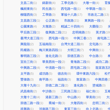
文昌二街
錦新街
工學北路
大墩一街
育
(1)
(4)
(5)
(4)
楓樹東街
民生路
西屯路一段
中華路一段
(5)
(5)
(1)
(3)
柳陽西街
工學路
軍福十八路
市政北二路
(3)
(3)
(17)
(13)
文昌路三段
公正路
市政路
東興路一段
(1)
(9)
(21)
(4)
公園東路
大墩路
精誠二十四街
大榮段
(4)
(2)
(4)
(2)
甲后路三段
復興路二段
忠明南路
英才路
(1)
(21)
(15)
(19
臺灣大道三段
西屯路一段
中興三巷
南屯路二
(6)
(9)
(12)
興龍段
五福南段
台灣大道二段
北屯路
(2)
(1)
(8)
(5)
民權路
梅川東路四段
大明三街
中興街
(3)
(1)
(7)
(11)
黎明路三段
進化北路
崇德五路
中台路
(2)
(3)
(2)
(3)
宜欣三街
華美西街一段
青海路二段
成功二路
(3)
(2)
(6)
(
中興路二段
中清路一段
西屯路二段
龍富路五
(4)
(6)
(5)
太平路
成功路
德吉街
環中東路六段
松
(5)
(5)
(8)
(5)
豐偉路
南平路
福昌街
敦富路
中興四巷
(3)
(4)
(3)
(3)
(
大墩十九街
崇德二路二段
進化路
塗城路
(1)
(2)
(3)
(3)
武昌南街
中沙路
三民路三段
福仁街
五
(2)
(3)
(1)
(1)
大墩十二街
港新三路
中山路
華美街
大
(4)
(2)
(4)
(18)
崇德二路一段
喬城一街
大墩四街
忠明二街
(1)
(3)
(4)
(2)
祥興路
河南路三段
東英三街
向上北路
(1)
(3)
(5)
(4)