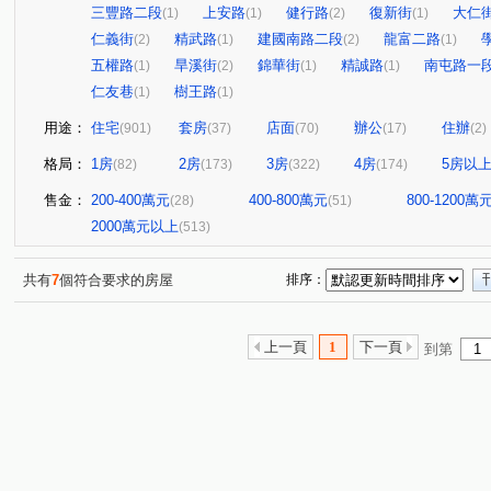
三豐路二段
上安路
健行路
復新街
大仁
(1)
(1)
(2)
(1)
仁義街
精武路
建國南路二段
龍富二路
(2)
(1)
(2)
(1)
五權路
旱溪街
錦華街
精誠路
南屯路一
(1)
(2)
(1)
(1)
仁友巷
樹王路
(1)
(1)
用途：
住宅
套房
店面
辦公
住辦
(901)
(37)
(70)
(17)
(2)
格局：
1房
2房
3房
4房
5房以
(82)
(173)
(322)
(174)
售金：
200-400萬元
400-800萬元
800-1200萬
(28)
(51)
2000萬元以上
(513)
共有
7
個符合要求的房屋
排序：
上一頁
1
下一頁
到第