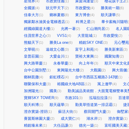
星境界
市政寶佳麗
萊茵鴻運金
櫻花孩子王2
(4)
(1)
(3)
(1
全國派
狀元甲天下
市政愛悅
勝美術一期
(4)
(2)
(4)
(6)
佳泰大方
鄉林夏都
東方博舍
順天謙華
(1)
(8)
(4)
(5)
獨家鄰水湳黃金電梯透店
科博之星
畢卡索梅川陽明
(1)
(3)
(
經國綠園道大樓
允將一著
仁山潮尚居
名人園
(1)
(2)
(2)
佳茂世界之心
VVS1
大里龍城
市政愛悅
(3)
(4)
(1)
(2)
熊貓天下
勝美La one
精銳SKY ONE
元心璽苑
(1)
(6)
(3)
文華硯
遠雄文心匯
富宇上和苑
勝美新東區
(6)
(3)
(4)
(3)
皇普莊園
大愛金川
寶裕大東興
國聚知青
(1)
(1)
(1)
(2)
興大路華廈
永春華廈
向上年年
順天中來文化
(1)
(1)
(3)
台中公園別墅
東興陽光大樓
大觀園
興大翡儷
(1)
(2)
(2)
(
鄉林凱撒
鉅虹樸石
台中市西區五權路2-143號
(4)
(4)
(1)
聯聚保和大廈
裕國綠大地AB區
寓上逢甲
文
(3)
(12)
(4)
加洲陽光
國美
勤美誠品美術館．大面寬電梯雙車美
(1)
(3)
寶輝SKY TOWER
市政101
泓瑞拉拉漾
百達
(9)
(3)
(5)
順天科博
順天蘊華
勤美草悟道第一排店霸
捷
(1)
(3)
(1)
澄亦實築-澄玥
蘇活大街
蔡田開門大廈
御墅家
(1)
(5)
(3)
賽茵斯林園大廈
成大寶仁
湖水岸
澄亦實築
(2)
(4)
(2)
(1)
精銳臻未來
大任品謙
德光一築
富旺國美天藏
(1)
(3)
(1)
(