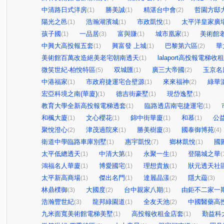
中清路日式洋房
勝美誠
精湛台中會
哲園方邸
(1)
(1)
(2)
陽光之邑
浩瀚湖濱城
市政凱悅
太平洋皇家廣
(1)
(1)
(1)
孩子國
一品居
富與賺
城市凰家
美術館
(1)
(3)
(1)
(1)
中興大高投報五套
興富發 上城
巴黎第六區
華
(1)
(1)
(2)
美術館百萬改造絕美老宅朝南透天
lalaport高投報電梯收
(1)
微笑世紀-柏悅特區
双城匯
廣三大帝國
玉京名
(5)
(1)
(2)
中港福家
市政府捷運宅合壁源
來來福神
綠華
(1)
(1)
(2)
宏亞科境之南(華廈)
德吉街豪墅
現岱逸墅
(1)
(1)
(1)
教育大學全新高投報電梯透套
臨路透店南屯捷運宅
(1)
(1)
和楓大廈
文心櫻花
錦中街華廈
和慕
公
(1)
(1)
(1)
(1)
聚悅澄心
津茂過院來
勝美樹廈
國泰御博苑
(2)
(1)
(3)
(4)
衛道中學臨路車庫別墅
惠宇凱悅
鄉林凱悅
國
(1)
(7)
(1)
太平低總透天
中清大第
永聚一生
登陽城之華
(1)
(1)
(1)
(
鴻福名人華廈
博愛國宅
理想貴族
狀元透天社
(1)
(1)
(1)
太平新高商場
傑出名門
達麗晶漾
隱大藴
(1)
(1)
(2)
(3)
林鼎樸御
大國度
台中親家八期
由鉅不二家一
(3)
(2)
(1)
浩瀚豐世紀
龍邦綠園道
全友天池
中國醫藥高
(3)
(1)
(2)
九米面寬美術館電梯美墅
高投報收租金店套
勤益科
(1)
(1)