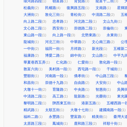
環河路四段
朝富路
育賢路
龍富十二街
(1)
(1)
(3)
(3)
松義街
民權路
復興路五段
文南路
星輝
(2)
(4)
(1)
(1)
大洲街
敦化三街
青松街
中清路二段
五
(2)
(1)
(2)
(2)
向上路二段
忠孝路
河北路二段
文山九街
(3)
(1)
(1)
(1)
文心路二段
西安街
崇德路二段
崇倫街
(1)
(1)
(1)
(1)
東山路一段
向上路一段
北勢東路
永東街
(1)
(3)
(1)
(1)
龍城街
河北三街
中華路
文心南三路
公
(1)
(3)
(2)
(2)
一中街
福田一街
月祥路
新光段
五權新
(2)
(4)
(1)
(1)
福康路
博愛二路
錦中街
文山路
中平九
(2)
(1)
(1)
(1)
華夏巷西五弄
仁化路
仁愛街
敦化路一段
(1)
(1)
(1)
(1)
敦富六街
美村路一段
西屯路一段
干城街
(1)
(3)
(1)
(1)
豐順街
河南路一段
僑孝街
中山路三段
(1)
(1)
(1)
(1)
和昌街
崇德十九路
自由路
大安街
中山
(3)
(3)
(2)
(1)
大墩十一街
育隆路
中央路
智惠街
吳興
(2)
(2)
(1)
(1)
中清路二段
高工路
龍新路
光榮街
東光
(1)
(1)
(1)
(1)
黎明路二段
陝西東五街
港新五路
五權西路一
(1)
(1)
(1)
精武路
太順五街
大墩十七街
建國南路一段
(1)
(1)
(1)
(1)
福科二路
永豐路
豐富路
精美街
臺灣大
(1)
(1)
(4)
(1)
太原路三段
鳳城街
鹿和路三段
祥順十街
(1)
(1)
(2)
(1)